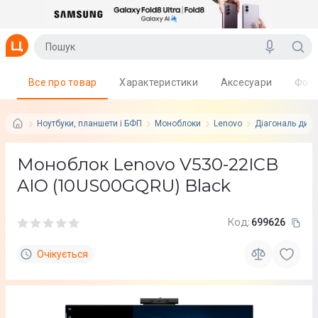
Все про товар
Характеристики
Аксесуари
Фот
Ноутбуки, планшети і БФП
Моноблоки
Lenovo
Діагональ дисп
Моноблок Lenovo V530-22ICB
AIO (10US00GQRU) Black
Код:
699626
Очікується