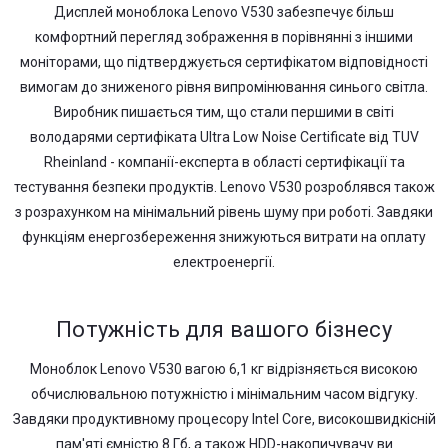
Дисплей моноблока Lenovo V530 забезпечує більш
комфортний перегляд зображення в порівнянні з іншими
моніторами, що підтверджується сертифікатом відповідності
вимогам до зниженого рівня випромінювання синього світла.
Виробник пишається тим, що стали першими в світі
володарями сертифіката Ultra Low Noise Certificate від TUV
Rheinland - компанії-експерта в області сертифікації та
тестування безпеки продуктів. Lenovo V530 розроблявся також
з розрахунком на мінімальний рівень шуму при роботі. Завдяки
функціям енергозбереження знижуються витрати на оплату
електроенергії.
Потужність для вашого бізнесу
Моноблок Lenovo V530 вагою 6,1 кг відрізняється високою
обчислювальною потужністю і мінімальним часом відгуку.
Завдяки продуктивному процесору Intel Core, високошвидкісній
пам'яті ємністю 8 Гб, а також HDD-накопичувачу ви