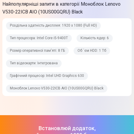
Найпопулярніші запити в категорії Моноблок Lenovo
1,8 ГГц
V530-22ICB AIO (10US00GQRU) Black
Максимальна частота процесора
Роздільна здатність дисплея: 1920 х 1080 (Full HD)
3,4 ГГц
Тип процесора: Intel Core i5-9400T
Кількість ядер: 6
Пам'ять
Розмір оперативної пам'яті: 8 ГБ
Об `єм HDD: 1 Тб
Розмір оперативної пам'яті
Тип відеокарти: Інтегрована
8 ГБ
Графічний процесор: Intel UHD Graphics 630
Тип оперативної пам'яті
Моноблок Lenovo V530-22ICB AIO (10US00GQRU) Black
DDR4
Частота оперативної пам'яті
2666 МГц
Об `єм HDD
Встановлюй додаток,
1 Тб