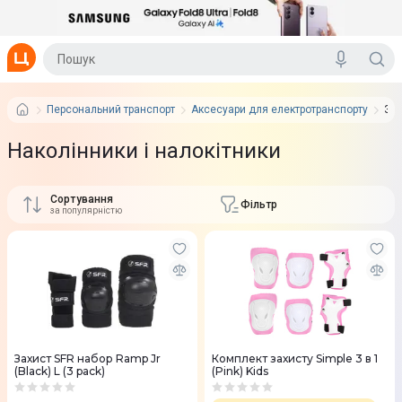
Персональний транспорт
Аксесуари для електротранспорту
Зах
Наколінники і налокітники
Сортування
Фільтр
за популярністю
Захист SFR набор Ramp Jr
Комплект захисту Simple 3 в 1
(Black) L (3 pack)
(Pink) Kids