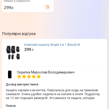
Немає в наявності
299
₴
Популярні відгуки
Комплект захисту Simple 3 в 1 (Black) M
299
₴
Скрипка Мирослав Володимирович
Досвід використання
:
Защита хорошего качества. Покупалась для езды на трюковом
самокате. Очень удобно садиться на колени и локти. Подростку
на 13 лет подошёл размер М. Это именно та защита ,которая
защищает при падении на все 100,только нужно купить свой
размер.
Плюси
: