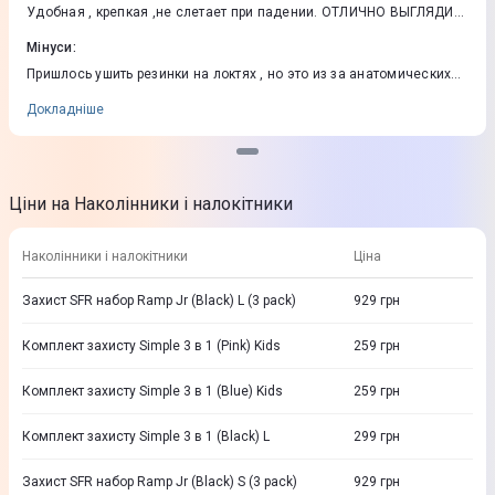
Удобная , крепкая ,не слетает при падении. ОТЛИЧНО ВЫГЛЯДИТ
НА РАЙДЕРЕ. в данный момент на неё снижена цена)
Мінуси
:
Пришлось ушить резинки на локтях , но это из за анатомических
особенностей ,может кому то и не надо будет.
Докладніше
Ціни на Наколінники і налокітники
Наколінники і налокітники
Ціна
Захист SFR набор Ramp Jr (Black) L (3 pack)
929
грн
Комплект захисту Simple 3 в 1 (Pink) Kids
259
грн
Комплект захисту Simple 3 в 1 (Blue) Kids
259
грн
Комплект захисту Simple 3 в 1 (Black) L
299
грн
Захист SFR набор Ramp Jr (Black) S (3 pack)
929
грн