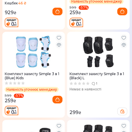
Наявність уточнює менеджер
46 ₴
Кешбек
-
57
%
599
929
259
₴
₴
Комплект захисту Simple 3 в 1
Комплект захисту Simple 3 в 1
(Blue) Kids
(Black) L
1
Немає в наявності
Наявність уточнює менеджер
-
57
%
599
259
₴
299
₴