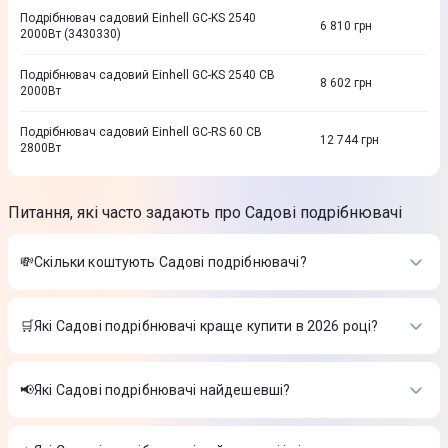
Подрiбнювач садовий Einhell GC-KS 2540
6 810
грн
2000Вт (3430330)
Подрібнювач садовий Einhell GC-KS 2540 CB
8 602
грн
2000Вт
Подрiбнювач садовий Einhell GC-RS 60 CB
12 744
грн
2800Вт
Питання, які часто задають про Садові подрібнювачі
💸Скільки коштують Садові подрібнювачі?
Вартість товарів в категорії Садові подрібнювачі в інтернет-
магазині Цитрус
🛒Які Садові подрібнювачі краще купити в 2026 році?
Садовий подрiбнювач Ryobi RSH2545B, 2500 Вт, 45мм, 40л
Найкращі Садові подрібнювачі в 2026 році на думку інтернет-
(5133002512)
-
9 999 ₴
магазину Цитрус
Садовий подрiбнювач Ryobi RSH3045, 3000 Вт, 45мм, 55л
📢Які Садові подрібнювачі найдешевші?
(5133004335)
-
14 999 ₴
Садовий подрiбнювач Ryobi RSH2545B, 2500 Вт, 45мм, 40л
Подрiбнювач садовий Einhell GC-KS 2540 2000Вт (3430330)
На сьогодні найдешевші Садові подрібнювачі
(5133002512)
-
9 999 ₴
-
6 810 ₴
Садовий подрiбнювач Ryobi RSH3045, 3000 Вт, 45мм, 55л