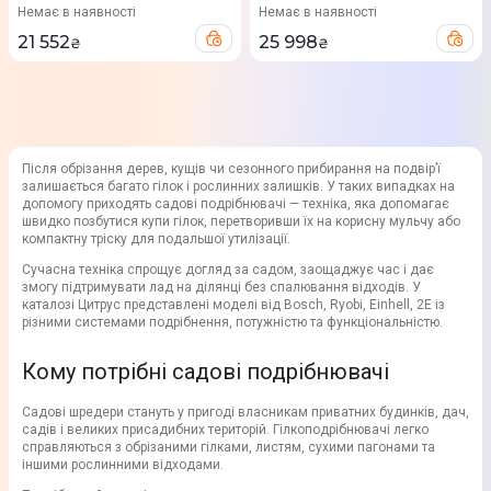
Немає в наявності
Немає в наявності
21 552
25 998
₴
₴
Після обрізання дерев, кущів чи сезонного прибирання на подвір’ї
залишається багато гілок і рослинних залишків. У таких випадках на
допомогу приходять садові подрібнювачі — техніка, яка допомагає
швидко позбутися купи гілок, перетворивши їх на корисну мульчу або
компактну тріску для подальшої утилізації.
Сучасна техніка спрощує догляд за садом, заощаджує час і дає
змогу підтримувати лад на ділянці без спалювання відходів. У
каталозі Цитрус представлені моделі від Bosch, Ryobi, Einhell, 2E із
різними системами подрібнення, потужністю та функціональністю.
Кому потрібні садові подрібнювачі
Садові шредери стануть у пригоді власникам приватних будинків, дач,
садів і великих присадибних територій. Гілкоподрібнювачі легко
справляються з обрізаними гілками, листям, сухими пагонами та
іншими рослинними відходами.