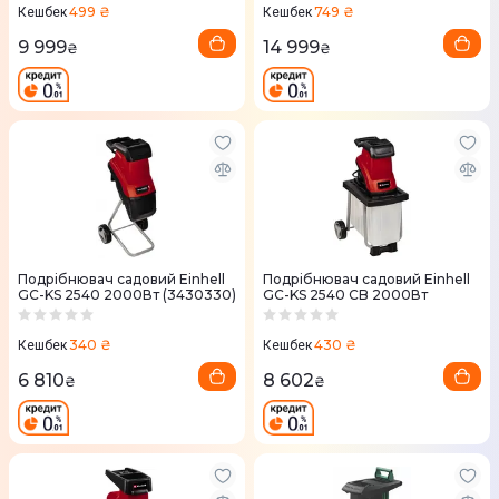
499 ₴
749 ₴
Кешбек
Кешбек
9 999
14 999
₴
₴
Подрiбнювач садовий Einhell
Подрібнювач садовий Einhell
GC-KS 2540 2000Вт (3430330)
GC-KS 2540 CB 2000Вт
340 ₴
430 ₴
Кешбек
Кешбек
6 810
8 602
₴
₴