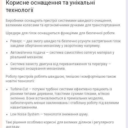
Корисне оснащення та унікальні
технології
Виробники оснащують пристрої системами швидкого очищення,
великими колесами та ергономічними ручками для транспортування.
Шредери для гілок оснащуються функціями для безпечної роботи.
Реверс — дає змогу швидко та безпечно усунути застрягання гілок
завдяки обертанню механізму у зворотному напрямку.
Автоматична подача — система самостійно затягує матеріал у
різальний механізм.
Система захисту двигуна від перевантаження та перегріву —
зменшує зношування механізмів.
Роботу пристроїв роблять швидшою, тихішою і комфортнішою також
новітні технології:
Turbine-Cut — потужні турбінні системи ефективно працюють із
різними типами деревини, товстими сухими гілками, м’якою
зеленню. Вони встановлюються в преміальних моделях,
забезпечують менше заклинювань і стабільну роботу під великим
навантаженням.
Low Noise System — технологія зниження шуму.
Такі рішення особливо корисні для великих ділянок і регулярного
догляду.