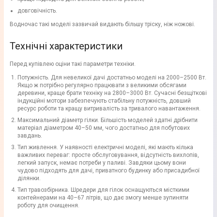
довговічність.
Водночас такі моделі зазвичай видають більшу тріску, ніж ножові.
Технічні характеристики
Перед купівлею оціни такі параметри техніки.
Потужність. Для невеликої дачі достатньо моделі на 2000–2500 Вт.
Якщо ж потрібно регулярно працювати з великими обсягами
деревини, краще брати техніку на 2800–3000 Вт. Сучасні безщіткові
індукційні мотори забезпечують стабільну потужність, довший
ресурс роботи та кращу витривалість за тривалого навантаження.
Максимальний діаметр гілки. Більшість моделей здатні дрібнити
матеріал діаметром 40–50 мм, чого достатньо для побутових
завдань.
Тип живлення. У наявності електричні моделі, які мають кілька
важливих переваг: просте обслуговування, відсутність вихлопів,
легкий запуск, немає потреби у паливі. Завдяки цьому вони
чудово підходять для дачі, приватного будинку або присадибної
ділянки.
Тип травозбірника. Шредери для гілок оснащуються місткими
контейнерами на 40–67 літрів, що дає змогу менше зупиняти
роботу для очищення.