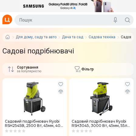
Для дому, саду та авто
Дача та сад
Садова техніка
Садові 
Садові подрібнювачі
Сортування
Фільтр
за популярністю
Садовий подрiбнювач Ryobi
Садовий подрiбнювач Ryobi
RSH2545B, 2500 Вт, 45мм, 40л
RSH3045, 3000 Вт, 45мм, 55л
(5133002512)
(5133004335)