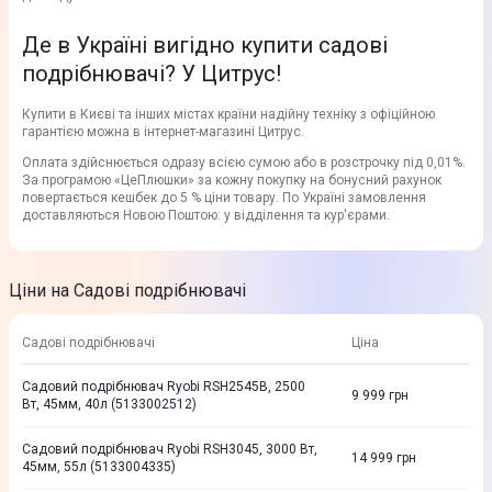
Де в Україні вигідно купити садові
подрібнювачі? У Цитрус!
Купити в Києві та інших містах країни надійну техніку з офіційною
гарантією можна в інтернет-магазині Цитрус.
Оплата здійснюється одразу всією сумою або в розстрочку під 0,01%.
За програмою «ЦеПлюшки» за кожну покупку на бонусний рахунок
повертається кешбек до 5 % ціни товару. По Україні замовлення
доставляються Новою Поштою: у відділення та кур'єрами.
Ціни на Садові подрібнювачі
Садові подрібнювачі
Ціна
Садовий подрiбнювач Ryobi RSH2545B, 2500
9 999
грн
Вт, 45мм, 40л (5133002512)
Садовий подрiбнювач Ryobi RSH3045, 3000 Вт,
14 999
грн
45мм, 55л (5133004335)