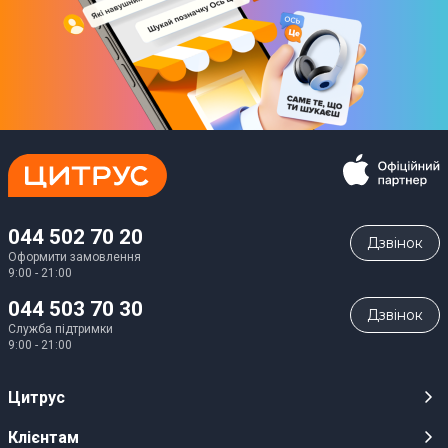
044 502 70 20
Дзвiнок
Оформити замовлення
9:00 - 21:00
044 503 70 30
Дзвiнок
Служба підтримки
9:00 - 21:00
Цитрус
Кар’єра
Клієнтам