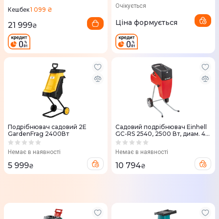
АКБ та ЗП
Очікується
1 099 ₴
Кешбек
Ціна формується
21 999
₴
Подрібнювач садовий 2Е
Садовий подрiбнювач Einhell
GardenFrag 2400Вт
GC-RS 2540, 2500 Вт, диам. 40
мм, ножевий вал, малошумний
(3430620)
Немає в наявності
Немає в наявності
5 999
10 794
₴
₴