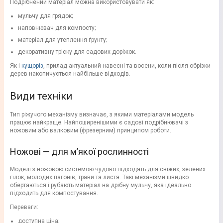
Подрібнений матеріал можна використовувати як:
мульчу для грядок;
наповнювач для компосту;
матеріал для утеплення ґрунту;
декоративну тріску для садових доріжок.
Як і
кущоріз
, прилад актуальний навесні та восени, коли після обрізки
дерев накопичується найбільше відходів.
Види техніки
Тип ріжучого механізму визначає, з якими матеріалами модель
працює найкраще. Найпоширенішими є садові подрібнювачі з
ножовим або валковим (фрезерним) принципом роботи.
Ножові — для м’якої рослинності
Моделі з ножовою системою чудово підходять для свіжих, зелених
гілок, молодих пагонів, трави та листя. Такі механізми швидко
обертаються і рубають матеріал на дрібну мульчу, яка ідеально
підходить для компостування.
Переваги:
доступна ціна;