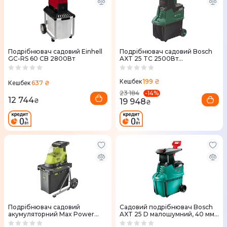
Подрiбнювач садовий Einhell
Подрібнювач садовий Bosch
GC-RS 60 CB 2800Вт
AXT 25 TC 2500Вт
(0.600.803.30C)
199 ₴
Кешбек
637 ₴
Кешбек
-
14
%
23 184
12 744
19 948
₴
₴
Подрібнювач садовий
Садовий подрiбнювач Bosch
акумуляторний Max Power
AXT 25 D малошумний, 40 мм,
Ryobi RY36SHX40-0 36V без
2.5 кВт, 31.3 кг (0.600.803.100)