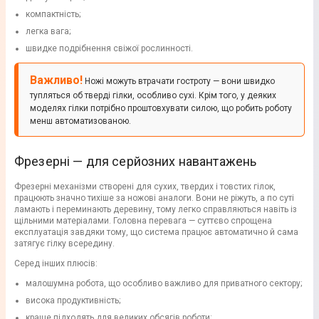
компактність;
легка вага;
швидке подрібнення свіжої рослинності.
Важливо!
Ножі можуть втрачати гостроту — вони швидко
тупляться об тверді гілки, особливо сухі. Крім того, у деяких
моделях гілки потрібно проштовхувати силою, що робить роботу
менш автоматизованою.
Фрезерні — для серйозних навантажень
Фрезерні механізми створені для сухих, твердих і товстих гілок,
працюють значно тихіше за ножові аналоги. Вони не ріжуть, а по суті
ламають і переминають деревину, тому легко справляються навіть із
щільними матеріалами. Головна перевага — суттєво спрощена
експлуатація завдяки тому, що система працює автоматично й сама
затягує гілку всередину.
Серед інших плюсів:
малошумна робота, що особливо важливо для приватного сектору;
висока продуктивність;
краще підходять для великих обсягів роботи;