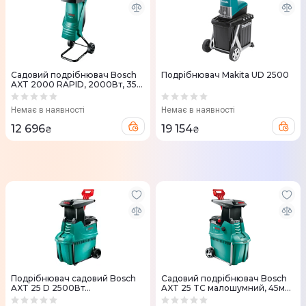
Садовий подрiбнювач Bosch
Подрiбнювач Makita UD 2500
AXT 2000 RAPID, 2000Вт, 35
мм, 11.5кг (0.600.853.500)
Немає в наявності
Немає в наявності
12 696
19 154
₴
₴
Подрібнювач садовий Bosch
Садовий подрiбнювач Bosch
AXT 25 D 2500Вт
AXT 25 TC малошумний, 45мм,
(0.600.803.100)
2.5кг, 30.5кг (0.600.803.300)