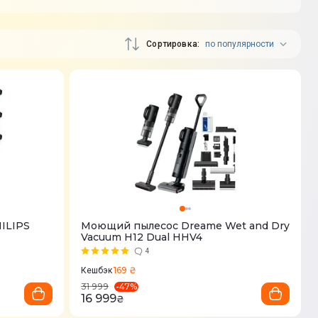
Сортировка
по популярности
ILIPS
Моющий пылесос Dreame Wet and Dry
Vacuum H12 Dual HHV4
4
169 ₴
Кешбэк
-
47
%
31 999
16 999
₴