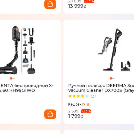
-
33
%
20 899
13 999
₴
ENTA беспроводной X-
Ручной пылесос DEERMA Suc
15.60 RH99G1WO
Vacuum Cleaner DX700S (Gray
1
17 ₴
Кешбэк
-
33
%
2 699
1 799
₴