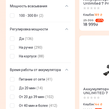
Unlimited 7 P
Мощность всасывания
BCS71HYG2
189 ₴
Кешбэк
100 - 300 Вт
(
2
)
-
25
%
25 399
18 999
₴
Регулировка мощности
Да
(
136
)
На ручке
(
290
)
На корпусе
(
88
)
Время работы от аккумулятора
Питание от сети
(
41
)
До 20 мин
(
14
)
Аккумулятор
UNLIMITED 7
От 20 до 39 мин
(
102
)
144 ₴
Кешбэк
От 40 мин и более
(
412
)