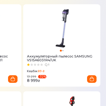
есос
Аккумуляторный пылесос SAMSUNG
01
VS15A6031R4/UK
1
89 ₴
Кешбэк
-
32
%
13 299
8 999
₴