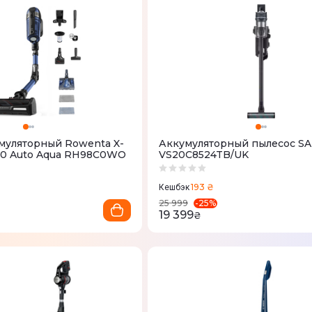
муляторный Rowenta X-
Аккумуляторный пылесос 
2.60 Auto Aqua RH98C0WO
VS20C8524TB/UK
193 ₴
Кешбэк
-
25
%
25 999
19 399
₴