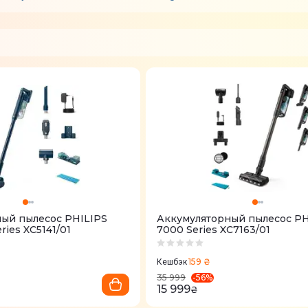
ый пылесос PHILIPS
Аккумуляторный пылесос PH
ries XC5141/01
7000 Series XC7163/01
159 ₴
Кешбэк
-
56
%
35 999
15 999
₴