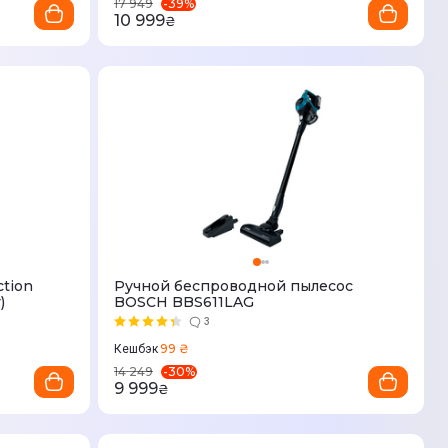
-
39
%
17 949
10 999
₴
tion
Ручной беспроводной пылесос
)
BOSCH BBS611LAG
3
99 ₴
Кешбэк
-
30
%
14 249
9 999
₴