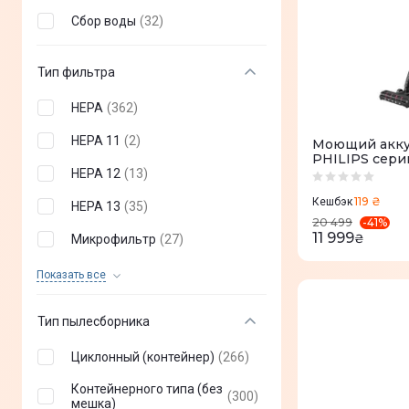
Сбор воды
(
32
)
LG
(
2
)
Grunhelm
(
1
)
Тип фильтра
Midea
(
3
)
HEPA
(
362
)
Elit
(
1
)
HEPA 11
(
2
)
Моющий акку
Levoit
(
1
)
PHILIPS сери
HEPA 12
(
13
)
REDMOND
(
1
)
119 ₴
Кешбэк
HEPA 13
(
35
)
-
41
%
Camry
(
1
)
20 499
11 999
₴
Микрофильтр
(
27
)
Roidmi
(
2
)
Мембранный фильтр
Показать все
(
9
)
PureAir
EUREKA
(
3
)
Воздушный фильтр
(
3
)
Тип пылесборника
MPM
(
3
)
Циклонный фильтр
(
10
)
ARDESTO
(
5
)
Циклонный (контейнер)
(
266
)
Фильтры тонкой очистки
(
1
)
First Austria
(
4
)
Контейнерного типа (без
(
300
)
мешка)