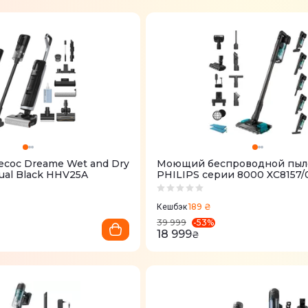
сос Dreame Wet and Dry
Моющий беспроводной пыл
ual Black HHV25A
PHILIPS серии 8000 XC8157/
189 ₴
Кешбэк
-
53
%
39 999
18 999
₴