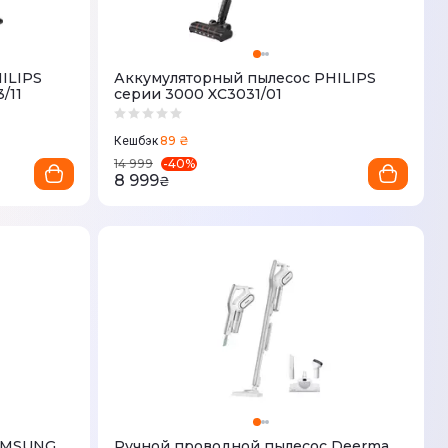
ILIPS
Аккумуляторный пылесос PHILIPS
/11
серии 3000 XC3031/01
89 ₴
Кешбэк
-
40
%
14 999
8 999
₴
SAMSUNG
Ручной проводной пылесос Deerma