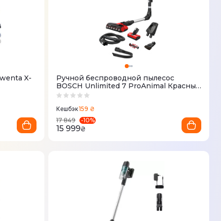
wenta X-
Ручной беспроводной пылесос
BOSCH Unlimited 7 ProAnimal Красный
BBS711ANM
159 ₴
Кешбэк
-
10
%
17 849
15 999
₴