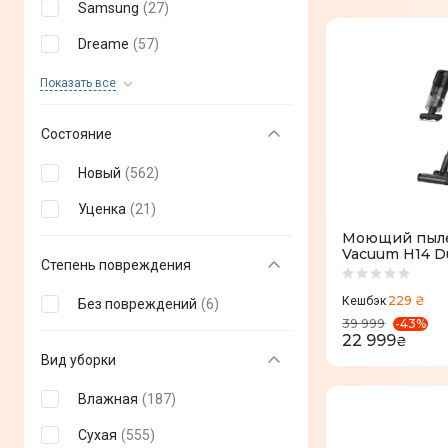
Samsung
(
27
)
Dreame
(
57
)
DEERMA
(
32
)
Показать все
Xiaomi
(
19
)
Состояние
Dyson
(
20
)
Новый
(
562
)
Miele
(
13
)
Уценка
(
21
)
ELECTROLUX
(
25
)
Моющий пыле
Vacuum H14 D
Kärcher
(
21
)
Степень повреждения
GORENJE
(
22
)
229 ₴
Кешбэк
Без повреждений
(
6
)
-
43
%
39 999
JIMMY
(
40
)
22 999
₴
Вид уборки
Viomi
(
1
)
Влажная
(
187
)
Lydsto
(
2
)
Сухая
(
555
)
Hisense
(
9
)