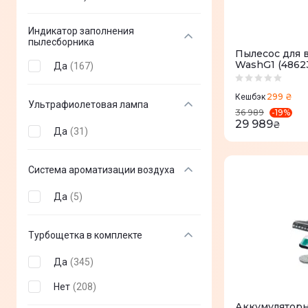
Картридж фильтр
(
3
)
Sogo
(
4
)
HEPA E11
(
4
)
Индикатор заполнения
Adler
(
4
)
пылесборника
Пылесос для 
Hygiene Lifetime
(
6
)
Amica
(
4
)
WashG1 (4862
Да
(
167
)
HEPA Lifetime
(
3
)
Ufesa
(
4
)
299 ₴
Кешбэк
Ультрафиолетовая лампа
HEPA Н10
(
2
)
AENO
(
4
)
-
19
%
36 989
29 989
₴
Торнадо
(
1
)
Да
(
31
)
THOMAS
(
4
)
Моющийся фильтр
(
15
)
Sencor
(
12
)
Система ароматизации воздуха
EPA
(
1
)
RoboRock
(
15
)
Да
(
5
)
Tineco
(
17
)
Mova
(
21
)
Турбощетка в комплекте
Shark
(
24
)
Да
(
345
)
CECOTEC
(
30
)
Нет
(
208
)
Total
(
1
)
Аккумуляторн