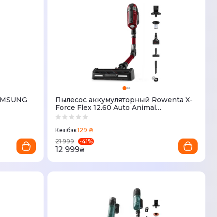
SAMSUNG
Пылесос аккумуляторный Rowenta X-
Force Flex 12.60 Auto Animal
RH98A9WO
129 ₴
Кешбэк
-
41
%
21 999
12 999
₴