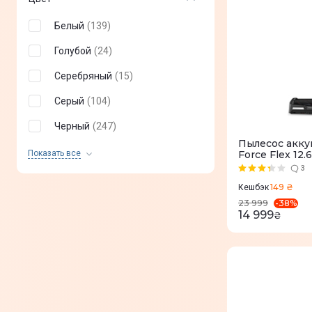
Белый
(
139
)
Голубой
(
24
)
Серебряный
(
15
)
Серый
(
104
)
Черный
(
247
)
Пылесос акку
Красный
(
26
)
Показать все
Force Flex 1
3
Желтый
(
5
)
149 ₴
Кешбэк
Розовый
(
4
)
-
38
%
23 999
14 999
₴
Оранжевый
(
8
)
Бирюзовый металлик
(
1
)
Синий
(
60
)
бронзовий
(
4
)