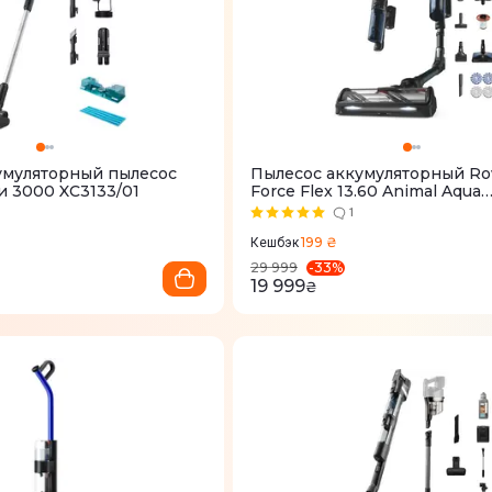
муляторный пылесос
Пылесос аккумуляторный Ro
и 3000 XC3133/01
Force Flex 13.60 Animal Aqua
RH9AD1WO
1
199 ₴
Кешбэк
-
33
%
29 999
19 999
₴