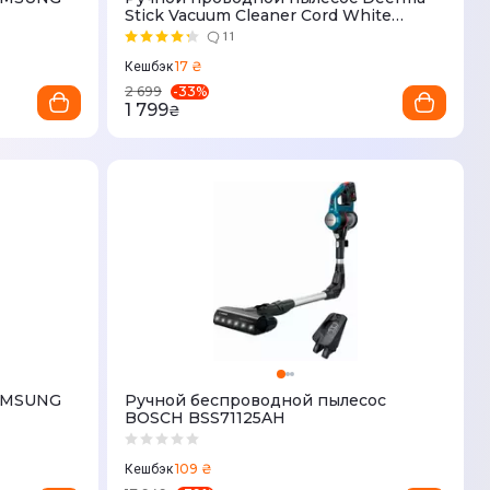
Stick Vacuum Cleaner Cord White
(DX700)
11
17 ₴
Кешбэк
-
33
%
2 699
1 799
₴
SAMSUNG
Ручной беспроводной пылесос
BOSCH BSS71125AH
109 ₴
Кешбэк