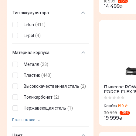
-
15
%
16 999
14 499
₴
Тип аккумулятора
Li-Ion
(
411
)
Li-pol
(
4
)
Материал корпуса
Металл
(
23
)
Пластик
(
440
)
Высококачественная сталь
(
2
)
Пылесос ROW
FORCE FLEX 
Поликарбонат
(
2
)
199 ₴
Кешбэк
Нержавеющая сталь
(
1
)
-
35
%
30 999
19 999
₴
Карбон
(
1
)
Показать все
Цвет