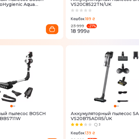
roHygienic Aqua
VS20C8522TN/UK
189 ₴
Кешбэк
-
21
%
23 999
18 999
₴
ный пылесос BOSCH
Аккумуляторный пылесос 
 BBS711W
VS20B75ADR5/UK
3
139 ₴
Кешбэк