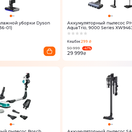
влажной уборки Dyson
Аккумуляторный пылесос PH
36-01)
AquaTrio, 9000 Series XW9463
299 ₴
Кешбэк
-
41
%
50 999
29 999
₴
ый пылесос Bosch
Аккумуляторный пылесос 