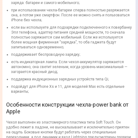
заряда: батареи и самого мобильного;
при использовании чехла-батареи сперва полностью разряжается
она, а потом уже смартфон. После ее можно снять и пользоваться
iPhone без чехла;
если вы используете для подзарядки подключенного к повербанку
Эпл телефона, адаптер питания средней мощности, то сначала
полностью заряжается сам мобильный. Если же используется
более мощная фирменная “зарядка”, то оба гаджета будут
запитываться одновременно;
поддерживает беспроводную зарядку;
есть индикаторная лампа. Если чехол-аккумулятор заряжается
автономно, она светит зеленым, когда уровень максимальный —
загорается красный диод;
поддержка индукционных зарядных устройств типа Qi;
подойдут для iPhone Xs и 11, для моделей Max есть отдельные
варианты;
Особенности конструкции чехла-power bank от
Apple
Чехол выполнен из эластомерного пластика типа Soft Touch. Он
удобно лежит в ладони, не выскальзывает и исключительно приятен
на ощупь. Боковые кнопки будут работать через специальные
переходники, а под динамик и вход Lightning предусмотрены прорези.