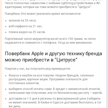
Чехол полностью совместим с любыми Lightning-устройствами и AV-
адаптерами, которые вы тоже можете приобрести в “Цитрусе”.
Повербанк Эпл может увеличить время автономности:
звонков на 33 часа;
веб-серфинга на 21 час;
показа видео на 25 часов.
Портативный чехол-аккумулятор весит всего 100 грамм, он легко
надевается и снимается с телефона. Уход за ним минимален.
Повербанк Apple и другую технику бренда
можно приобрести в “Цитрусе”
Покупая у нас, вы получаете ряд преимуществ:
бонусы и кешбэк на все покупки. Недели брендов, сезонные
распродажи, крупные акции. Программа лояльности для
постоянных клиентов;
выберите способ оплаты сами. В кредит с ежемесячной оплатой,
наличными при получении, или по безналичному расчету – картой;
доставим за 1-3 дня в регионы по фиксированной цене (габариты
не имеют значения). В Киеве и Одессе доставим бесплатно, в тот
же день;