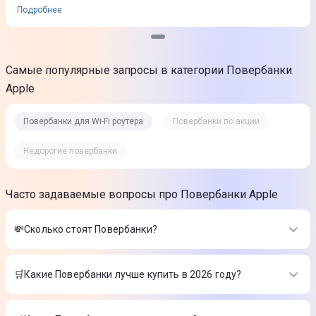
Подробнее
Самые популярные запросы в категории Повербанки
Apple
Повербанки для Wi-Fi роутера
Повербанки по акции
Недорогие повербанки
Часто задаваемые вопросы про Повербанки Apple
💸Сколько стоят Повербанки?
Стоимость товаров в категории Повербанки в интернет-
магазине Цитрус
🛒Какие Повербанки лучше купить в 2026 году?
Дополнительная батарея Keephone PB-50 5000 мАч
Самые лучшие Повербанки в 2026 году по мнению интернет-
черная
-
2 199 ₴
магазина Цитрус
Повербанк Proove Illuminator 2 10000mAh 22.5W черный
-