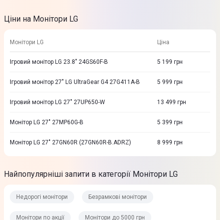
Ціни на Монітори LG
Монітори LG
Ціна
Ігровий монітор LG 23.8" 24GS60F-B
5 199
грн
Ігровий монітор 27" LG UltraGear G4 27G411A-B
5 999
грн
Ігровий монітор LG 27" 27UP650-W
13 499
грн
Монітор LG 27" 27MP60G-B
5 399
грн
Монітор LG 27" 27GN60R (27GN60R-B.ADRZ)
8 999
грн
Найпопулярніші запити в категорії Монітори LG
Недорогі монітори
Безрамкові монітори
Монітори по акції
Монітори до 5000 грн