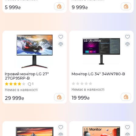
5 999
9 999
₴
₴
Ігровий монітор LG 27"
Монітор LG 34" 34WN780-B
27GP95RP-B
1
Немає в наявності
Немає в наявності
19 999
29 999
₴
₴