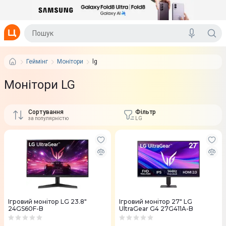
Геймінг
Монітори
lg
Монітори LG
Сортування
Фільтр
за популярністю
LG
Ігровий монітор LG 23.8"
Ігровий монітор 27" LG
24GS60F-B
UltraGear G4 27G411A-B