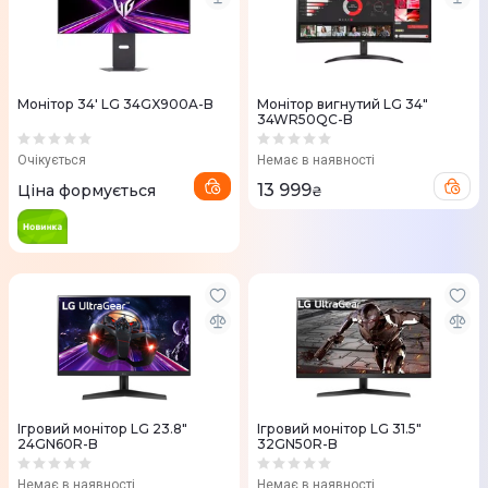
Монітор 34' LG 34GX900A-B
Монітор вигнутий LG 34"
34WR50QC-B
Очікується
Немає в наявності
13 999
Ціна формується
₴
Ігровий монітор LG 23.8"
Ігровий монітор LG 31.5"
24GN60R-B
32GN50R-B
Немає в наявності
Немає в наявності