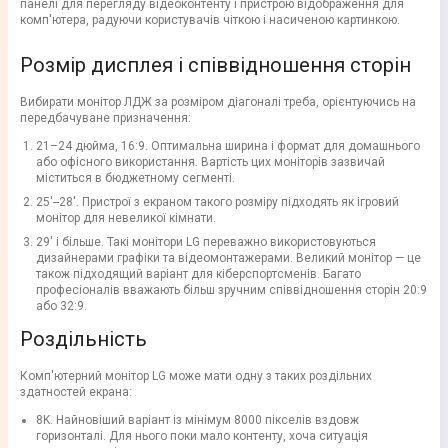
панелі для перегляду відеоконтенту і пристрою відображення для
комп'ютера, радуючи користувачів чіткою і насиченою картинкою.
Розмір дисплея і співвідношення сторін
Вибирати монітор ЛДЖ за розміром діагоналі треба, орієнтуючись на
передбачуване призначення:
21–24 дюйма, 16:9. Оптимальна ширина і формат для домашнього
або офісного використання. Вартість цих моніторів зазвичай
міститься в бюджетному сегменті.
25'--28'. Пристрої з екраном такого розміру підходять як ігровий
монітор для невеликої кімнати.
29' і більше. Такі монітори LG переважно використовуються
дизайнерами графіки та відеомонтажерами. Великий монітор — це
також підходящий варіант для кіберспортсменів. Багато
професіоналів вважають більш зручним співвідношення сторін 20:9
або 32:9.
Роздільність
Комп'ютерний монітор LG може мати одну з таких роздільних
здатностей екрана:
8K. Найновіший варіант із мінімум 8000 пікселів вздовж
горизонталі. Для нього поки мало контенту, хоча ситуація