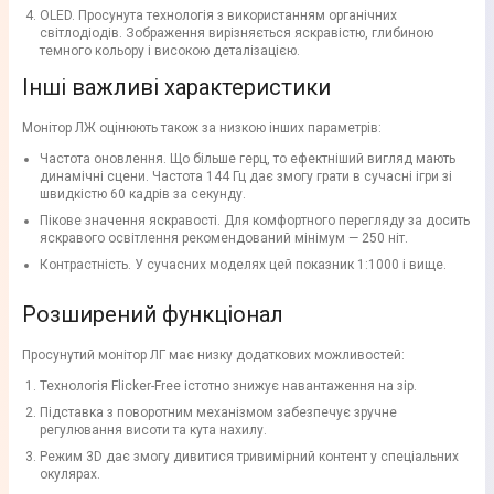
OLED. Просунута технологія з використанням органічних
світлодіодів. Зображення вирізняється яскравістю, глибиною
темного кольору і високою деталізацією.
Інші важливі характеристики
Монітор ЛЖ оцінюють також за низкою інших параметрів:
Частота оновлення. Що більше герц, то ефектніший вигляд мають
динамічні сцени. Частота 144 Гц дає змогу грати в сучасні ігри зі
швидкістю 60 кадрів за секунду.
Пікове значення яскравості. Для комфортного перегляду за досить
яскравого освітлення рекомендований мінімум — 250 ніт.
Контрастність. У сучасних моделях цей показник 1:1000 і вище.
Розширений функціонал
Просунутий монітор ЛГ має низку додаткових можливостей:
Технологія Flicker-Free істотно знижує навантаження на зір.
Підставка з поворотним механізмом забезпечує зручне
регулювання висоти та кута нахилу.
Режим 3D дає змогу дивитися тривимірний контент у спеціальних
окулярах.