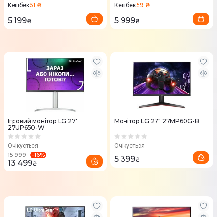
51 ₴
59 ₴
Кешбек
Кешбек
5 199
5 999
₴
₴
Ігровий монітор LG 27"
Монітор LG 27" 27MP60G-B
27UP650-W
Очікується
Очікується
-
16
%
15 999
5 399
₴
13 499
₴