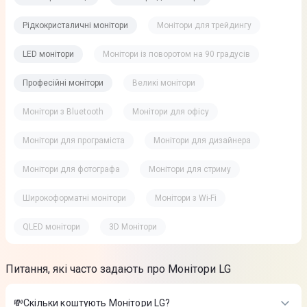
Рідкокристаличні монітори
Монітори для трейдингу
LED монітори
Монітори із поворотом на 90 градусів
Професійні монітори
Великі монітори
Монітори з Bluetooth
Монітори для офісу
Монітори для програміста
Монітори для дизайнера
Монітори для фотографа
Монітори для стриму
Широкоформатні монітори
Монітори з Wi-Fi
QLED монітори
3D Монітори
Питання, які часто задають про Монітори LG
💸Скільки коштують Монітори LG?