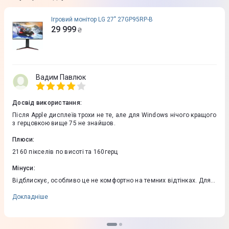
Ігровий монітор LG 27" 27GP95RP-B
29 999
₴
Вадим Павлюк
Досвід використання
:
Після Apple дисплеїв трохи не те, але для Windows нічого кращого
з герцовкою вище 75 не знайшов.
Плюси
:
2160 пікселів по висоті та 160герц
Мінуси
:
Відблискує, особливо це не комфортно на темних відтінках. Для
тих хто сидить в темноті буде нормально.
Докладніше