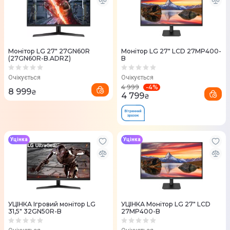
Монітор LG 27" 27GN60R
Монітор LG 27" LCD 27MP400-
(27GN60R-B.ADRZ)
B
Очікується
Очікується
-
4
%
4 999
8 999
₴
4 799
₴
Уцінка
Уцінка
УЦІНКА Ігровий монітор LG
УЦІНКА Монітор LG 27" LCD
31,5" 32GN50R-B
27MP400-B