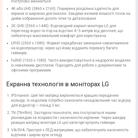
поступово змінюється.
4K або UHD (3860 x 2160). Поширена роздільна здатність для
екранів із широкою діагоналлю. Завдяки великій кількості точок на
дюйм зображення досить чітке та деталізоване.
2К QHD (2560 х 1440). Відповідний варіант монітора LG для
перегляду відео та ігор на відстані 4–5 метрів від дисплея, що
забезпечує максимальний комфорт для користувача.
UFHD (2560 х 1080). Формат передбачає зменшене навантаження
на відеопроцесор, через що йому віддають перевагу багато
геймерів.
FullHD (1920 х 1080). Часто використовується в недорогих моделях
із невеликим дисплеєм. Підходить для роботи з документами та
офісними програмами.
Екранна технологія в моніторах LG
IPS-панелі. Цей тип матриці вирізняється кращою передачею
кольору. Із недоліків потрібно зазначити незадовільний час відгуку
для відеоігор — понад 3 мс.
TN (TN+film). Застаріла технологія, яка поступається іншим
різновидам за яскравістю і насиченістю картинки. Через швидку
реакцію матриці монітори LG цієї категорії купують геймери.
VA/SVA. Пристрої з ЛЕД матрицями, що забезпечують насиченість
відтінків і широкі кути огляду.