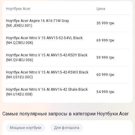
Ноутбуки Acer
Цена
Ноутбук Acer Aspire 16 A16-71M Gray
35 999
грн
(NX.JEKEU.001)
Ноутбук Acer Nitro V 15 ANV15-52-54VL Black
69 999
грн
(NH.QZ8EU.00K)
Ноутбук Acer Nitro V 15 AI ANV15-42-R5DY Black
59 999
грн
(NH.QV4EU.006)
Ноутбук Acer Nitro V 15 AI ANV15-42-R5W3 Black
60 999
грн
(NH.U31EU.00C)
Ноутбук Acer Nitro V 16 AI ANV16-42 Shale Black
54 999
грн
(NH.U1KEU.008)
Самые популярные запросы в категории Ноутбуки Acer
Мощные ноутбуки
Для фотошопа