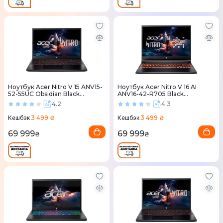
Ноутбук Acer Nitro V 15 ANV15-
Ноутбук Acer Nitro V 16 AI
52-55UC Obsidian Black
ANV16-42-R705 Black
(NH.QZ8EU.01A)
(NH.U1JEU.007)
4.2
4.3
3 499 ₴
3 499 ₴
Кешбэк
Кешбэк
69 999
69 999
₴
₴