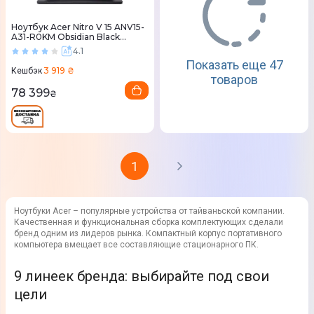
Ноутбук Acer Nitro V 15 ANV15-
A31-R0KM Obsidian Black
(NH.U3REU.00D)
4.1
Показать еще 47
3 919 ₴
Кешбэк
товаров
78 399
₴
1
Ноутбуки Acer – популярные устройства от тайваньской компании.
Качественная и функциональная сборка комплектующих сделали
бренд одним из лидеров рынка. Компактный корпус портативного
компьютера вмещает все составляющие стационарного ПК.
9 линеек бренда: выбирайте под свои
цели