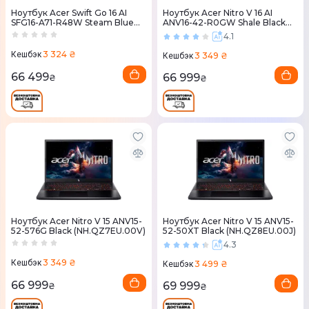
Ноутбук Acer Swift Go 16 AI
Ноутбук Acer Nitro V 16 AI
SFG16-A71-R48W Steam Blue
ANV16-42-R0GW Shale Black
(NX.JX9EU.003)
(NH.U1HEU.00A)
4.1
3 324 ₴
Кешбэк
3 349 ₴
Кешбэк
66 499
66 999
₴
₴
Ноутбук Acer Nitro V 15 ANV15-
Ноутбук Acer Nitro V 15 ANV15-
52-576G Black (NH.QZ7EU.00V)
52-50XT Black (NH.QZ8EU.00J)
4.3
3 349 ₴
Кешбэк
3 499 ₴
Кешбэк
66 999
69 999
₴
₴