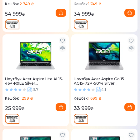
2 749 ₴
1 749 ₴
Кешбэк
Кешбэк
54 999
34 999
₴
₴
Ноутбук Acer Aspire Lite AL15-
Ноутбук Acer Aspire Go 15
46P-R9LE Silver
AG15-72P-50Y4 Silver
(NX.JXVEU.003)
(NX.JSVEU.00T)
3.7
4.1
1 299 ₴
1 699 ₴
Кешбэк
Кешбэк
25 999
33 999
₴
₴