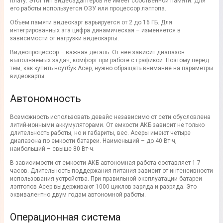
плату. Этот тип видеоадаптеров не имеет собственной памяти. Для
его работы используется ОЗУ или процессор лэптопа.
Объем памяти видеокарт варьируется от 2 до 16 ГБ. Для
интегрированных эта цифра динамическая – изменяется в
зависимости от нагрузки видеокарты.
Видеопроцессор – важная деталь. От нее зависит диапазон
выполняемых задач, комфорт при работе с графикой. Поэтому перед
тем, как купить ноутбук Асер, нужно обращать внимание на параметры
видеокарты.
Автономность
Возможность использовать девайс независимо от сети обусловлена
литий-ионными аккумуляторами. От емкости АКБ зависит не только
длительность работы, но и габариты, вес. Асеры имеют четыре
диапазона по емкости батареи. Наименьший – до 40 Вт·ч,
наибольший – свыше 80 Вт·ч.
В зависимости от емкости АКБ автономная работа составляет 1-7
часов. Длительность поддержания питания зависит от интенсивности
использования устройства. При правильной эксплуатации батареи
лэптопов Асер выдерживают 1000 циклов заряда и разряда. Это
эквивалентно двум годам автономной работы.
Операционная система