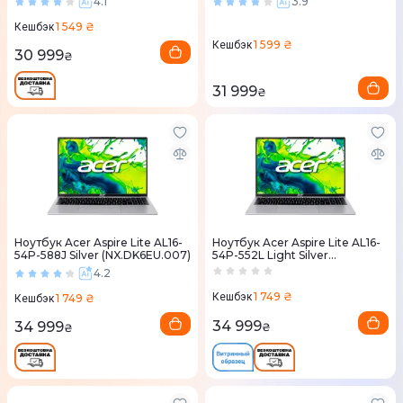
4.1
3.9
1 549 ₴
Кешбэк
1 599 ₴
Кешбэк
30 999
₴
31 999
₴
Ноутбук Acer Aspire Lite AL16-
Ноутбук Acer Aspire Lite AL16-
54P-588J Silver (NX.DK6EU.007)
54P-552L Light Silver
(NX.DK6EU.003)
4.2
1 749 ₴
Кешбэк
1 749 ₴
Кешбэк
34 999
34 999
₴
₴