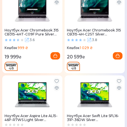
Ноутбук Acer Chromebook 315
Ноутбук Acer Chromebook 315
CB315-4HT-C09F Pure Silver
CB315-4H-C2ST Silver
(NX.KBAEU.001)
(NX.KB9EU.001)
3.6
3.8
999 ₴
1 029 ₴
Кешбэк
Кешбэк
19 999
20 599
₴
₴
Ноутбук Acer Aspire Lite AL15-
Ноутбук Acer Swift Lite SFL16-
46P-R7WS Light Silver
31P-36DW Silver
(NX.JXTEU.004)
(NX.D4WEU.002)