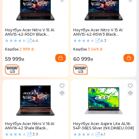
Ноутбук Acer Nitro V 15 AI
Ноутбук Acer Nitro V 15 AI
ANV15-42-R5DY Black
ANV15-42-R5W3 Black
(NH.QV4EU.006)
(NH.U31EU.00C)
4.4
4.3
2 999 ₴
3 049 ₴
Кешбэк
Кешбэк
59 999
60 999
₴
₴
Ноутбук Acer Nitro V 16 AI
Ноутбук Acer Aspire Lite AL16-
ANV16-42 Shale Black
54P-56ES Silver (NX.DK6EU.008)
(NH.U1KEU.008)
3.9
4.1