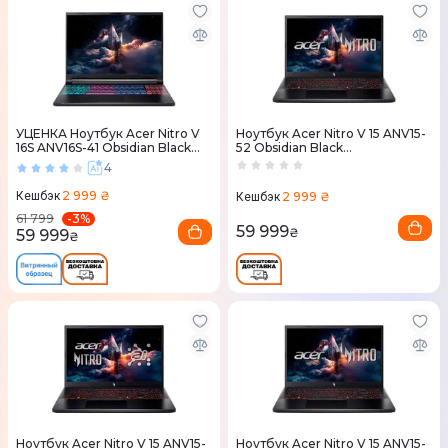
УЦЕНКА Ноутбук Acer Nitro V
Ноутбук Acer Nitro V 15 ANV15-
16S ANV16S-41 Obsidian Black
52 Obsidian Black
(NH.U03EU.007)
(NH.QV2EU.00V)
4
2 999 ₴
2 999 ₴
Кешбэк
Кешбэк
-
3
%
61 799
59 999
₴
59 999
₴
Ноутбук Acer Nitro V 15 ANV15-
Ноутбук Acer Nitro V 15 ANV15-