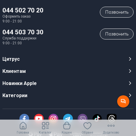
044 502 70 20
Позвонить
Оформить заказ
9:00 - 21:00
044 503 70 30
Позвонить
Служба поддержки
9:00 - 21:00
Цитрус
Карьера
Клиентам
Магазины
Публичные оферты
Новинки Apple
Для СМИ
Видеообзоры
iPhone 17
Категории
Оптовым клиентам
Акции, розыгрыши, призы
iPhone 17 Pro
Аудио
Служба поддержки клиентов
Инструкции и прошивки
iPhone 17 Pro Max
Техника Apple
О Компании
Доставка
iPhone Air
Смартфоны
Новости
Оплата
AirPods Pro 3
Головна
Каталог
Кошик
Обране
Додатково
Техника для кухни
Безналичный расчет