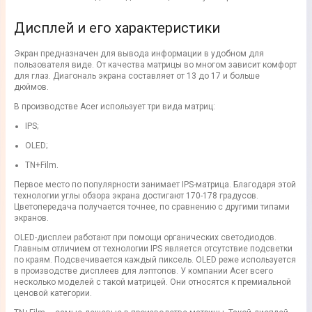
Дисплей и его характеристики
Экран предназначен для вывода информации в удобном для
пользователя виде. От качества матрицы во многом зависит комфорт
для глаз. Диагональ экрана составляет от 13 до 17 и больше
дюймов.
В производстве Acer использует три вида матриц:
IPS;
OLED;
TN+Film.
Первое место по популярности занимает IPS-матрица. Благодаря этой
технологии углы обзора экрана достигают 170-178 градусов.
Цветопередача получается точнее, по сравнению с другими типами
экранов.
OLED-дисплеи работают при помощи органических светодиодов.
Главным отличием от технологии IPS является отсутствие подсветки
по краям. Подсвечивается каждый пиксель. OLED реже используется
в производстве дисплеев для лэптопов. У компании Acer всего
несколько моделей с такой матрицей. Они относятся к премиальной
ценовой категории.