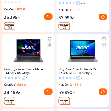
(NX.B0XEU.002)
4.3
1 819 ₴
Кешбэк
1 899 ₴
Кешбэк
36 399
37 999
₴
₴
Ноутбук Acer TravelMate
Ноутбук Acer Extensa 15
TMP214-55 Grey
EXO15-41 Lunar Grey
(NX.B2BEU.006)
(NX.EKUEU.003)
4
4
1 924 ₴
2 499 ₴
Кешбэк
Кешбэк
38 499
49 990
₴
₴