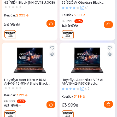
42-R1D4 Black (NH.QV4EU.00B)
52-52QW Obsidian Black
(NH.QV2EU.00X)
4.1
3 199 ₴
2 999 ₴
Кешбэк
Кешбэк
-
2
%
65 299
59 999
₴
63 999
₴
Ноутбук Acer Nitro V 16 AI
Ноутбук Acer Nitro V 16 AI
ANV16-42-R1HV Shale Black
ANV16-42-R67K Black
(NH.U1JEU.008)
(NH.U1JEU.009)
4.2
3 199 ₴
Кешбэк
3 199 ₴
Кешбэк
-
4
%
66 999
63 999
63 999
₴
₴