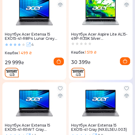
Ноутбук Acer Extensa 15
Ноутбук Acer Aspire Lite AL15-
EXO15-41-R8P4 Lunar Grey
49P-R35K Silver
(NX.EL5EU.008)
(NX.DT8EU.004)
4
1 519 ₴
Кешбэк
1 499 ₴
Кешбэк
30 399
29 999
₴
₴
Ноутбук Acer Extensa 15
Ноутбук Acer Extensa 15
EXO15-41-R5WT Gray
EXO15-41 Gray (NX.EL5EU.003)
(NX.EL5EU.006)