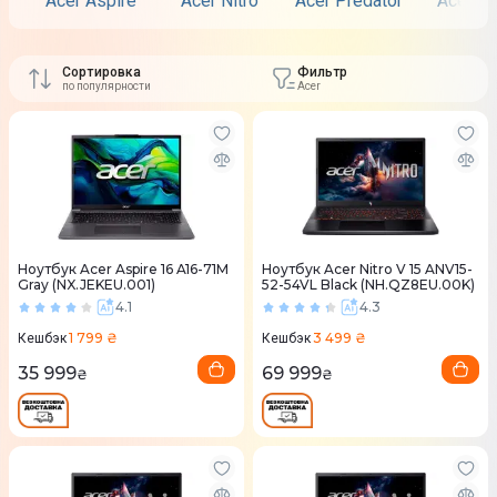
Acer Aspire
Acer Nitro
Acer Predator
Acer Sw
Сортировка
Фильтр
по популярности
Acer
Ноутбук Acer Aspire 16 A16-71M
Ноутбук Acer Nitro V 15 ANV15-
Gray (NX.JEKEU.001)
52-54VL Black (NH.QZ8EU.00K)
4.1
4.3
1 799 ₴
3 499 ₴
Кешбэк
Кешбэк
35 999
69 999
₴
₴