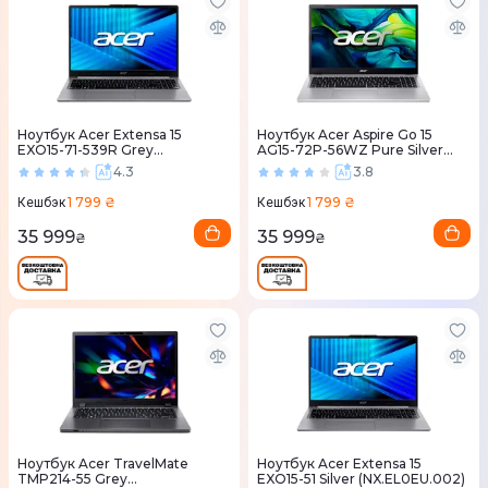
Ноутбук Acer Extensa 15
Ноутбук Acer Aspire Go 15
EXO15-71-539R Grey
AG15-72P-56WZ Pure Silver
(NX.EL3EU.001)
(NX.JSVEU.011)
4.3
3.8
1 799 ₴
1 799 ₴
Кешбэк
Кешбэк
35 999
35 999
₴
₴
Ноутбук Acer TravelMate
Ноутбук Acer Extensa 15
TMP214-55 Grey
EXO15-51 Silver (NX.EL0EU.002)