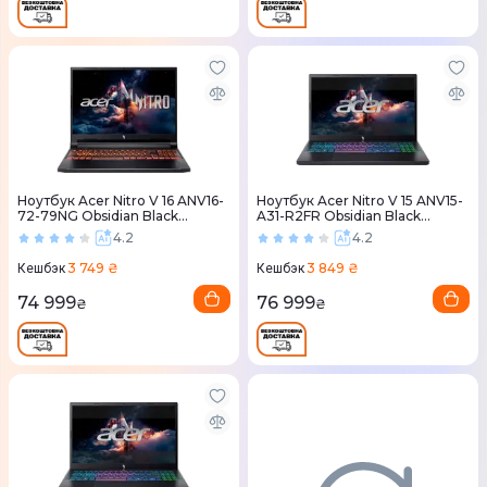
Ноутбук Acer Nitro V 16 ANV16-
Ноутбук Acer Nitro V 15 ANV15-
72-79NG Obsidian Black
A31-R2FR Obsidian Black
(NH.QUSEU.00E)
(NH.U3QEU.00D)
4.2
4.2
3 749 ₴
3 849 ₴
Кешбэк
Кешбэк
74 999
76 999
₴
₴