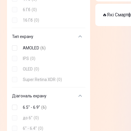
Смартфон O
На сьогодні
6 Гб
(
0
)
Apple iPho
🔥Які Смартф
Apple iPho
16 Гб
(
0
)
Смартфон O
ТОП-3 дороги
Тип екрану
Apple iPho
Apple iPho
AMOLED
(
6
)
Смартфон O
IPS
(
0
)
OLED
(
0
)
Super Retina XDR
(
0
)
Діагональ екрану
6.5" - 6.9"
(
6
)
до 6"
(
0
)
6" - 6.4"
(
0
)