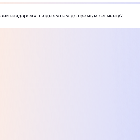
nePlus 15 16/512GB Infinite Black (EU)
-
56 999 ₴
 найдешевші Смартфони
ne 17 Pro Max 256GB Silver (MFYM4)
-
66 999 ₴
они найдорожчі і відносяться до преміум сегменту?
ne Air 256GB Sky Blue (MG2P4)
-
46 999 ₴
nePlus 15 16/512GB Infinite Black (EU)
-
56 999 ₴
х товарів з категорії Смартфони в Цитрусі
ne 17 Pro Max 256GB Silver (MFYM4)
-
66 999 ₴
ne Air 256GB Sky Blue (MG2P4)
-
46 999 ₴
nePlus 15 16/512GB Infinite Black (EU)
-
56 999 ₴