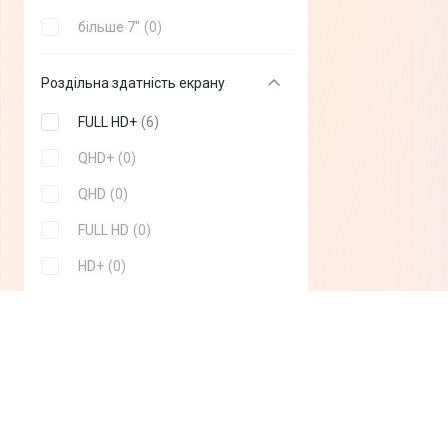
більше 7"
(
0
)
Роздільна здатність екрану
FULL HD+
(
6
)
QHD+
(
0
)
QHD
(
0
)
FULL HD
(
0
)
HD+
(
0
)
HD
(
0
)
Показати всi
Частота оновлення екрану
120 Гц
(
6
)
60 Гц
(
0
)