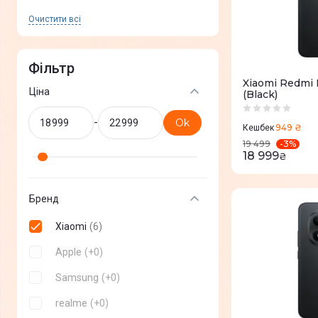
Очистити всi
Фільтр
Xiaomi Redmi 
Ціна
(Black)
-
Ok
949 ₴
Кешбек
-
3
%
19 499
18 999
₴
Бренд
Xiaomi
(
6
)
Apple
(
+
0
)
Samsung
(
+
0
)
realme
(
+
0
)