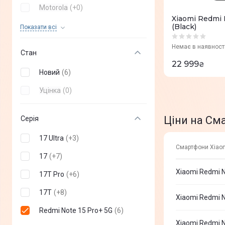
Motorola
(
+
0
)
Xiaomi Redmi 
OPPO
(
+
0
)
(Black)
Показати всi
OnePlus
(
+
0
)
Немає в наявност
Стан
Poco
(
+
0
)
22 999
₴
Новий
(
6
)
Infinix
(
+
0
)
Уцінка
(
0
)
TECNO mobile
(
+
0
)
Nothing Phone
(
+
0
)
Ціни на См
Серія
Sony
(
+
0
)
17 Ultra
(
+
3
)
Смартфони Xiaom
Vertu
(
+
0
)
17
(
+
7
)
Sigma
(
+
0
)
Xiaomi Redmi N
17T Pro
(
+
6
)
DOOGEE
(
+
0
)
17T
(
+
8
)
Xiaomi Redmi N
ZTE
(
+
0
)
Redmi Note 15 Pro+ 5G
(
6
)
Xiaomi Redmi 
Oukitel
(
+
0
)