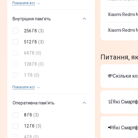
Redmi Note 15 Pro 5G
(
+
6
)
Показати всi
Blackview
(
+
0
)
Redmi Note 15 Pro
(
+
3
)
Xiaomi Redmi N
Внутрішня пам'ять
RugOne
(
+
0
)
Redmi Note 15 5G
(
+
6
)
Xiaomi Redmi N
256 Гб
(
3
)
Google
(
+
0
)
Redmi Note 15
(
+
6
)
512 Гб
(
3
)
Redmi 15C
(
+
6
)
64 Гб
(
0
)
Питання, я
Redmi A7 Pro
(
+
6
)
128 Гб
(
0
)
Redmi 15
(
+
6
)
1 Тб
(
0
)
💸Скільки к
Redmi A5
(
+
6
)
2 Тб
(
0
)
Показати всi
Вартість тов
Redmi 17
(
+
6
)
Apple iPho
🛒Які Смартф
Оперативна пам'ять
Apple iPho
Смартфон O
8 Гб
(
3
)
Найкращі Сма
12 Гб
(
3
)
Apple iPho
📢Які Смарт
Apple iPho
4 Гб
(
0
)