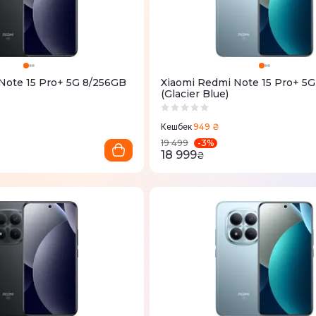
Note 15 Pro+ 5G 8/256GB
Xiaomi Redmi Note 15 Pro+ 5
(Glacier Blue)
949 ₴
Кешбек
-
3
%
19 499
18 999
₴