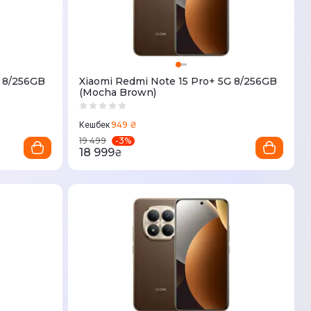
G 8/256GB
Xiaomi Redmi Note 15 Pro+ 5G 8/256GB
(Mocha Brown)
949 ₴
Кешбек
-
3
%
19 499
18 999
₴