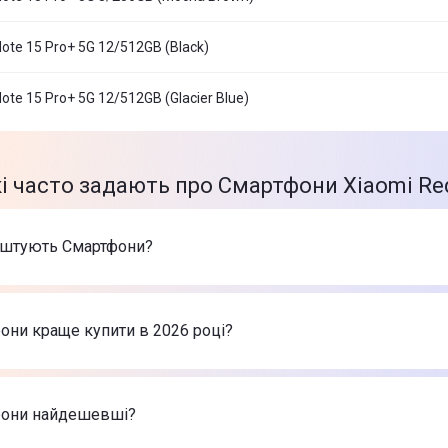
ote 15 Pro+ 5G 12/512GB (Black)
ote 15 Pro+ 5G 12/512GB (Glacier Blue)
кі часто задають про Смартфони Xiaomi Red
оштують Смартфони?
арів в категорії Смартфони в інтернет-магазині Цитрус
ne 17 Pro Max 256GB Silver (MFYM4)
-
66 999 ₴
они краще купити в 2026 році?
ne Air 256GB Sky Blue (MG2P4)
-
46 999 ₴
nePlus 15 16/512GB Infinite Black (EU)
-
56 999 ₴
ртфони в 2026 році на думку інтернет-магазину Цитрус
ne 17 Pro Max 256GB Silver (MFYM4)
-
66 999 ₴
фони найдешевші?
ne Air 256GB Sky Blue (MG2P4)
-
46 999 ₴