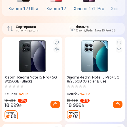
Xiaomi 17 Ultra
Xiaomi 17
Xiaomi 17T Pro
Xiaomi 
Сортировка
Фильтр
по популярности
Xiaomi, Redmi Note 15 Pro+ 5G
Xiaomi Redmi Note 15 Pro+ 5G
Xiaomi Redmi Note 15 Pro+ 5G
8/256GB (Black)
8/256GB (Glacier Blue)
949 ₴
949 ₴
Кешбэк
Кешбэк
-
3
%
-
3
%
19 499
19 499
18 999
18 999
₴
₴