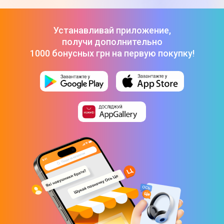
Apple iPhone Air 256GB Sky Blue (MG2P4)
-
46 999 ₴
Смартфон OnePlus 15 16/512GB Infinite Black (EU)
-
56 999 ₴
Устанавливай приложение,
получи дополнительно
1000 бонусных грн на первую покупку!