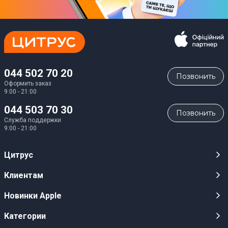
044 502 70 20
Позвонить
Оформить заказ
9:00 - 21:00
044 503 70 30
Позвонить
Служба поддержки
9:00 - 21:00
Цитрус
Карьера
Клиентам
Магазины
Публичные оферты
Новинки Apple
Для СМИ
Видеообзоры
iPhone 17
Категории
Оптовым клиентам
Акции, розыгрыши, призы