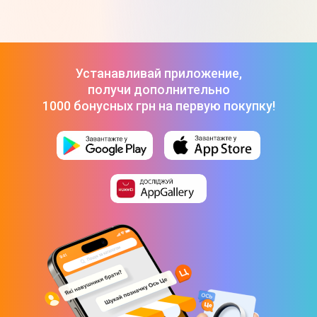
ТОП-3 дорогих товаров из категории Смарт-часы Black Shark
Смарт-часы Black Shark GS3 Ultra BS-W2415 Серебряный
-
в Цитрусе
3 999 ₴
Смарт-часы Black Shark BS-W2411 GTS Серебряный
-
2 199
₴
Смарт-часы Black Shark S1 CLASSIC - Black
-
2 499 ₴
Устанавливай приложение,
Смарт-часы Black Shark GS3 Ultra BS-W2415 Серебряный
-
получи дополнительно
3 999 ₴
1000 бонусных грн на первую покупку!