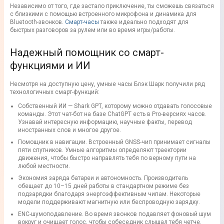
Независимо от того, где застало приключение, ты сможешь связаться
с близкими с помощью встроенного микрофона и динамика для
Bluetooth-звонков.
Смарт-часы
также идеально подходят для
быстрых разговоров за рулем или во время игры/работы.
Надежный помощник со смарт-
функциями и ИИ
Несмотря на доступную цену, умные часы Блэк Шарк получили ряд
технологичных смарт-функций:
Собственный ИИ — Shark GPT, которому можно отдавать голосовые
команды. Этот чат-бот на базе ChatGPT есть в Pro-версиях часов.
Узнавай интересную информацию, научные факты, перевод
иностранных слов и многое другое.
Помощник в навигации. Встроенный GNSS-чип принимает сигналы
пяти спутников. Умные алгоритмы определяют траектории
движения, чтобы быстро направлять тебя по верному пути на
любой местности.
Экономия заряда батареи и автономность. Производитель
обещает до 10–15 дней работы в стандартном режиме без
подзарядки благодаря энергоэффективным чипам. Некоторые
модели поддерживают магнитную или беспроводную зарядку.
ENC-шумоподавление. Во время звонков подавляет фоновый шум
вокруг и очищает голос, чтобы собеседник слышал тебя четче.