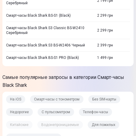
2 199
грн
Серебряный
Смарт-часы Black Shark BS-S1 (Black)
2 299
грн
Смарт-часы Black Shark S3 Classic BS-W2410
2 299
грн
Серебряный
Смарт-часы Black Shark S3 BS-W2406 Черный
2 399
грн
Смарт-часы Black Shark BS-S1 PRO (Black)
1 499
грн
Самые популярные запросы в категории Смарт-часы
Black Shark
На iOS
Смарт-часы с тонометром
Без SIM-карты
Недорогие
С пульсометром
Телефон-часы
Китайские
Водонепроницаемые
Для пожилых