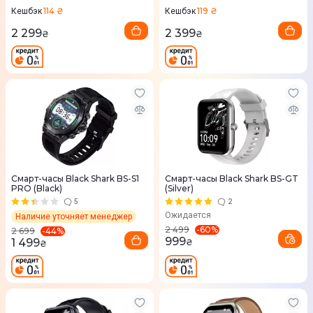
114 ₴
119 ₴
Кешбэк
Кешбэк
2 299
2 399
₴
₴
Смарт-часы Black Shark BS-S1
Смарт-часы Black Shark BS-GT
PRO (Black)
(Silver)
5
2
Ожидается
Наличие уточняет менеджер
-
60
%
2 499
-
44
%
2 699
999
1 499
₴
₴