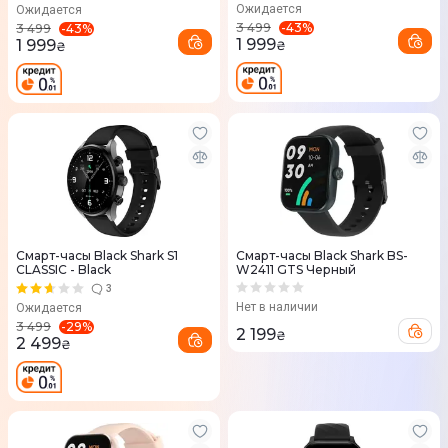
Ожидается
Ожидается
-
43
%
3 499
-
43
%
3 499
1 999
1 999
₴
₴
Смарт-часы Black Shark S1
Смарт-часы Black Shark BS-
CLASSIC - Black
W2411 GTS Черный
3
Нет в наличии
Ожидается
-
29
%
3 499
2 199
₴
2 499
₴