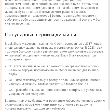
Смарт-часы Black Shark — это сочетание доступности,
технологичности и презентабельного внешнего вида. Устройства
подойдут как ценителям классики, так и любителям геймерского
дизайна. Будь в тренде благодаря интеграции с базовым
искусственным интеллектом, эффективно занимайся спортом и
заботься о себе с помощью мониторинга здоровья. И все это — без
лишних переплат.
Популярные серии и дизайны
Black Shark — дочерняя компания Xiaomi, основанная в 2017 году и
специализирующаяся на выпуске игровых смартфонов. В 2023 году
под этим брендом начали выпускать также электронные аксессуары.
Актуальный ассортимент умных часов Black Shark включает три
популярные серии:
S — круглые стильные часы с акцентом на презентабельность и
наличие виртуального помощника. Хороший выбор для бизнес-
задач.
GT — имеют прямоугольную форму с плавными закруглениями и
изогнутым экраном. Самые бюджетные модели бренда.
GS — разработаны для активного спорта и экстрима, с усиленным
ударопрочным корпусом.
Визитная карточка бренда — агрессивные киберспортивные модели с
силиконовым ремешком и стильным логотипом в виде акулы,
которые идеально подходят для геймеров.