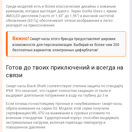
Среди моделей есть и более классические дизайны с кожаным
ремешком, которые выглядят дорого. Экран Gorilla Glass с ярким
AMOLED-дисплеем (часто от 1,43" до 1,96") и высокой частотой
обновления (60 Гц) обеспечивает четкое изображение и легко
реагирует на прикосновения.
Важно!
Смарт-часы этого бренда предоставляют широкие
возможности для персонализации. Выбирай из более чем 200
бесплатных вариантов электронных циферблатов!
Готов до твоих приключений и всегда на
связи
Смарт-часы Black Shark соответствуют степени защиты по стандарту
IP68. Это означает, что гаджет полностью защищен от пыли и
выдержит длительное погружение в воду на глубину до 3 м.
Если хочешь по-настоящему прочные и «неубиваемые» смарт-часы,
обрати внимание на серию GS. Модели этой серии получили
сертификацию MIL-STD на выживание в суровых условиях по
военным стандартам. Ударопрочный корпус способен выдержать
экстремальные нагрузки, включая перепады температур и
повышенное давление.