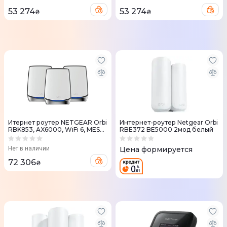
53 274
53 274
₴
₴
Итернет роутер NETGEAR Orbi
Интернет-роутер Netgear Orbi
RBK853, AX6000, WiFi 6, MESH
RBE372 BE5000 2мод белый
(3шт.)
Нет в наличии
Цена формируется
72 306
₴