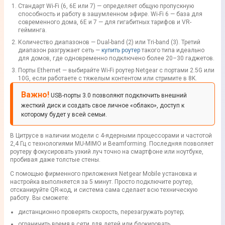
Стандарт Wi-Fi (6, 6E или 7) — определяет общую пропускную
способность и работу в зашумленном эфире. Wi-Fi 6 — база для
современного дома, 6E и 7 — для гигабитных тарифов и VR-
гейминга.
Количество диапазонов — Dual-band (2) или Tri-band (3). Третий
диапазон разгружает сеть —
купить роутер
такого типа идеально
для домов, где одновременно подключено более 20–30 гаджетов.
Порты Ethernet — выбирайте Wi-Fi роутер Netgear с портами 2.5G или
10G, если работаете с тяжелым контентом или стримите в 8K.
Важно!
USB-порты 3.0 позволяют подключить внешний
жесткий диск и создать свое личное «облако», доступ к
которому будет у всей семьи.
В Цитрусе в наличии модели с 4-ядерными процессорами и частотой
2,4 Гц с технологиями MU-MIMO и Beamforming. Последняя позволяет
роутеру фокусировать узкий луч точно на смартфоне или ноутбуке,
пробивая даже толстые стены.
С помощью фирменного приложения Netgear Mobile установка и
настройка выполняется за 5 минут. Просто подключите роутер,
отсканируйте QR-код, и система сама сделает всю техническую
работу. Вы сможете:
дистанционно проверять скорость, перезагружать роутер;
ограничить время в сети для детей или блокировать