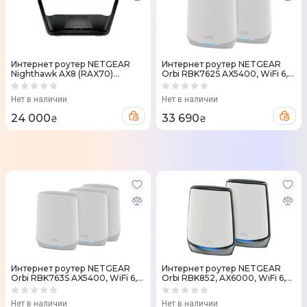
Интернет роутер NETGEAR
Интернет роутер NETGEAR
Nighthawk AX8 (RAX70)
Orbi RBK762S AX5400, WiFi 6,
AX6600 WiFi 6
MESH (2шт.)
Нет в наличии
Нет в наличии
24 000
33 690
₴
₴
Интернет роутер NETGEAR
Интернет роутер NETGEAR
Orbi RBK763S AX5400, WiFi 6,
Orbi RBK852, AX6000, WiFi 6,
MESH кол. (3шт.)
MESH (2шт.)
Нет в наличии
Нет в наличии