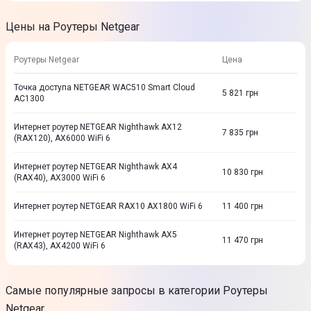
Цены на Роутеры Netgear
Роутеры Netgear
Цена
Точка доступа NETGEAR WAC510 Smart Cloud
5 821
грн
AC1300
Интернет роутер NETGEAR Nighthawk AX12
7 835
грн
(RAX120), AX6000 WiFi 6
Интернет роутер NETGEAR Nighthawk AX4
10 830
грн
(RAX40), AX3000 WiFi 6
Интернет роутер NETGEAR RAX10 AX1800 WiFi 6
11 400
грн
Интернет роутер NETGEAR Nighthawk AX5
11 470
грн
(RAX43), AX4200 WiFi 6
Самые популярные запросы в категории Роутеры
Netgear