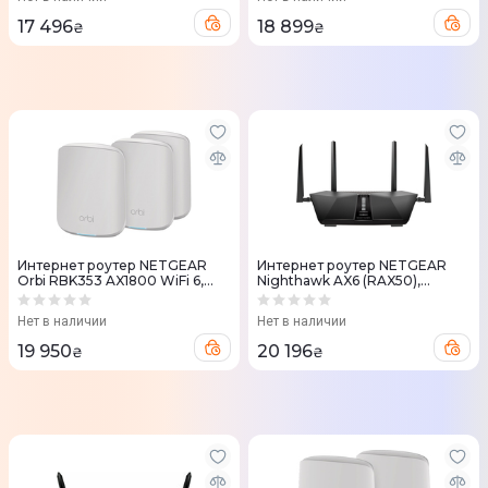
17 496
18 899
₴
₴
Интернет роутер NETGEAR
Интернет роутер NETGEAR
Orbi RBK353 AX1800 WiFi 6,
Nighthawk AX6 (RAX50),
MESH (3шт.)
AX5400 WiFi 6
Нет в наличии
Нет в наличии
19 950
20 196
₴
₴