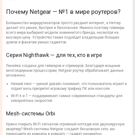
Почему Netgear — №1 в мире роутеров?
Большинство маршрутизаторов просто раздают интернет, а Нетгир
делает это умнее, быстрее и безопаснее. Именно поэтому геймеры
всего мира выбирают модели знаменитого бренда, несмотря на
высокую цену. Устройство также подойдет владельцам больших
домов и фанатам умных гаджетов.
Серия Nighthawk — для тех, кто в игре
Линейка создана для геймеров и стримеров. Благодаря мощным
многоядерным процессорам, Netgear роутер обрабатывает данные
мгновенно.
Низкий пинг — умный девайс понимает, что пользователь играет и
отдает весь приоритет игровому трафику ПК или консоли.
Wi-Fi 6 и 7 — поддерживает самые современные стандарты для
невероятных скоростей.
Mesh-системы Orbi
Нужно покрыть Wi-Fi сигналом огромный коттедж или двухъярусную
квартиру? Mesh-системы Netgear создают бесшовную сеть: вы
переходите из комнаты в комнату — гаджет незаметно