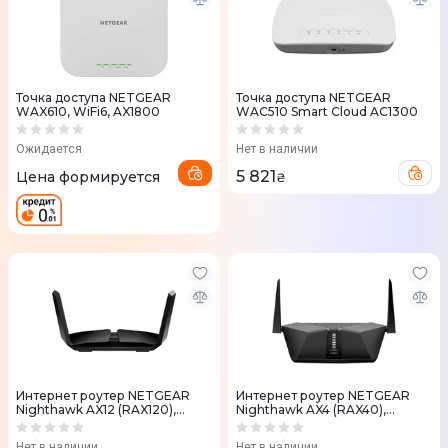
Точка доступа NETGEAR
Точка доступа NETGEAR
WAX610, WiFi6, AX1800
WAC510 Smart Cloud AC1300
Ожидается
Нет в наличии
5 821
Цена формируется
₴
Интернет роутер NETGEAR
Интернет роутер NETGEAR
Nighthawk AX12 (RAX120),
Nighthawk AX4 (RAX40),
AX6000 WiFi 6
AX3000 WiFi 6
Нет в наличии
Нет в наличии