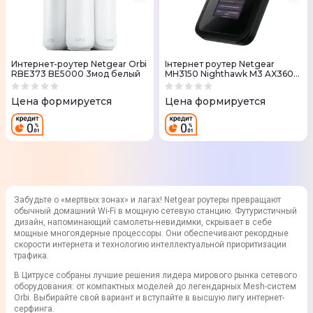
Интернет-роутер Netgear Orbi
Iнтернет роутер Netgear
RBE373 BE5000 3мод белый
MH3150 Nighthawk M3 AX3600
5G/4G/LTE 1xUSB TypeC 2xTS-9
Цена формируется
Цена формируется
Забудьте о «мертвых зонах» и лагах! Netgear роутеры превращают
обычный домашний Wi-Fi в мощную сетевую станцию. Футуристичный
дизайн, напоминающий самолеты-невидимки, скрывает в себе
мощные многоядерные процессоры. Они обеспечивают рекордные
скорости интернета и технологию интеллектуальной приоритизации
трафика.
В Цитрусе собраны лучшие решения лидера мирового рынка сетевого
оборудования: от компактных моделей до легендарных Mesh-систем
Orbi. Выбирайте свой вариант и вступайте в высшую лигу интернет-
серфинга.