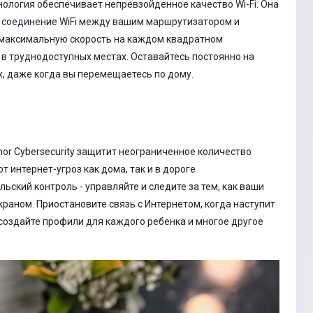
ология обеспечивает непревзойденное качество Wi-Fi. Она
 соединение WiFi между вашим маршрутизатором и
 максимальную скорость на каждом квадратном
в труднодоступных местах. Оставайтесь постоянно на
ах, даже когда вы перемещаетесь по дому.
r Cybersecurity защитит неограниченное количество
 интернет-угроз как дома, так и в дороге
ьский контроль - управляйте и следите за тем, как ваши
краном. Приостановите связь с Интернетом, когда наступит
создайте профили для каждого ребенка и многое другое