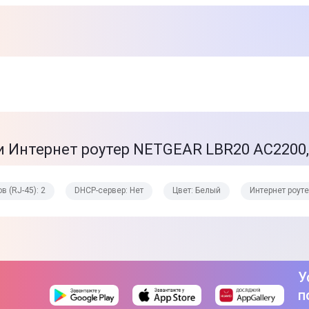
1 Гбит/с
Ethernet
LTE-модем
NanoSim
2
WPA2
WPA2-PSK
 Интернет роутер NETGEAR LBR20 AC2200,
128 Бит
Да
 (RJ-45): 2
DHCP-сервер: Нет
Цвет: Белый
Интернет роут
2,4 ГГц
5 ГГц
У
п
Нет