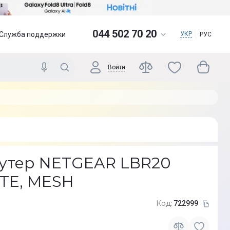
044 502 70 20
Служба поддержки
УКР
РУС
Войти
утер NETGEAR LBR20
LTE, MESH
Код:
722999