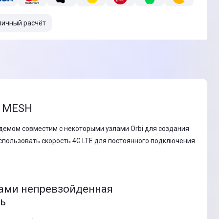
личный расчёт
, MESH
емом совместим с некоторыми узлами Orbi для создания
использовать скорость 4G LTE для постоянного подключения
ами непревзойденная
ть