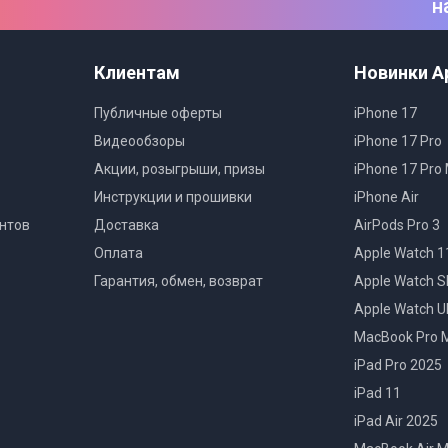
н
Нет
Нет
Клиентам
Новинки A
Нет
Публичные оферты
iPhone 17
Нет
Видеообзоры
iPhone 17 Pro
Акции, розыгрыши, призы
iPhone 17 Pro
Нет
Инструкции и прошивки
iPhone Air
Нет
нтов
Доставка
AirPods Pro 3
Нет
Оплата
Apple Watch 1
Гарантия, обмен, возврат
Apple Watch S
Нет
Apple Watch Ul
Нет
MacBook Pro 
iPad Pro 2025
iPad 11
iPad Air 2025
Белый