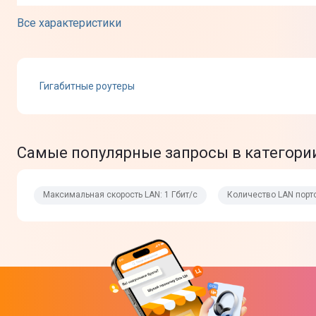
Максимальная скорость LAN
Все характеристики
Входной интерфейс
Гигабитные роутеры
Количество LAN портов (RJ-45)
Тип шифрования
Самые популярные запросы в категории
Шифрование по технологии WEP
Шифрование по технологии AES
Максимальная скорость LAN: 1 Гбит/с
Количество LAN портов
Диапазон частот
Сетевые функции
DHCP-сервер