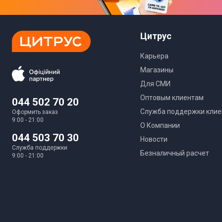
Поддержка WMM (WiFi multimedia)
SPI
Цитрус
Удаленное управление
Карьера
Фильтрация MAC-адресов
Магазины
Для СМИ
Демилитаризованная зона (DMZ)
Оптовым клиентам
044 502 70 20
Фильтрация содержимого URL (контент-фильтр)
Служба поддержки клие
Оформить заказ
9:00 - 21:00
NAT
О Компании
044 503 70 30
Новости
Фильтрация IP-адресов
Служба поддержки
Безналичный расчет
9:00 - 21:00
Поддержка VPN
Физические характеристики
Цвет