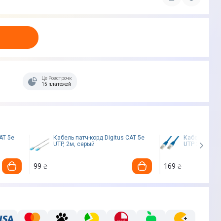
Це Розстрочка
15 платежей
AT 5e
Кабель патч-корд Digitus CAT 5e
Кабель патч-
UTP, 2м, серый
UTP 3м (Blue
99
169
₴
₴