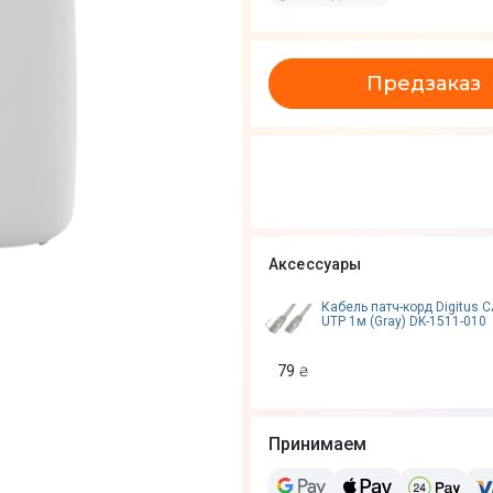
Предзаказ
Аксессуары
Кабель патч-корд Digitus C
UTP 1м (Gray) DK-1511-010
79
₴
Принимаем