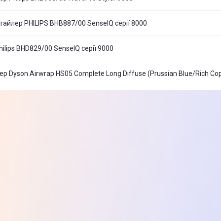
айлер PHILIPS BHB887/00 SenseIQ серії 8000
ilips BHD829/00 SenseIQ серії 9000
р Dyson Airwrap HS05 Complete Long Diffuse (Prussian Blue/Rich Co