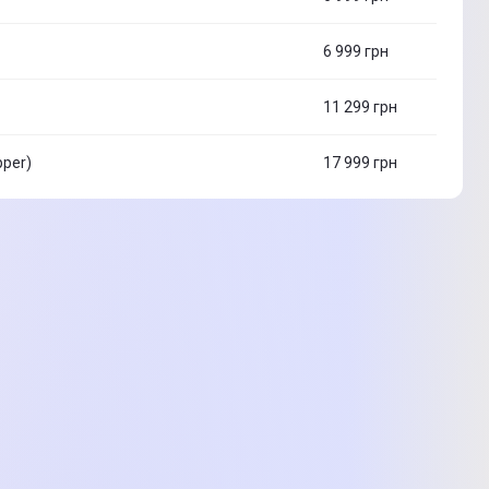
6 999
грн
11 299
грн
pper)
17 999
грн