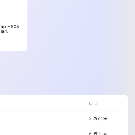
rap HS05
sian
Ціна
3 299
грн
6 999
грн