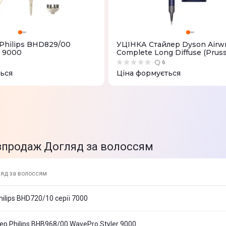
Philips BHD829/00
УЦІНКА Стайлер Dyson Airw
ї 9000
Complete Long Diffuse (Prus
Blue/Rich Copper)
6
ься
Ціна формується
зпродаж Догляд за волоссям
яд за волоссям
ilips BHD720/10 серії 7000
р Philips BHB968/00 WavePro Styler 9000