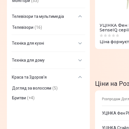
Монітори
(
53
)
Телевізори та мультимедіа
УЦІНКА Фен 
Телевізори
(
16
)
SenseIQ сері
Ціна формуєт
Техніка для кухні
Мікрохвильовки
(
16
)
Техніка для дому
Холодильники
(
17
)
Пральні машини
(
18
)
Духові шафи
(
15
)
Краса та Здоров'я
Сушильні машини
(
1
)
Ціни на Ро
Вбудовувані варильні поверхні
(
6
)
Догляд за волоссям
(
5
)
Водонагрівачі
(
3
)
Плити
(
1
)
Бритви
(
+
4
)
Розпродаж Догл
Кондиціонери
(
1
)
Посудомийні машини
(
3
)
Показати всi
Ручні пилососи
(
2
)
Витяжки
(
13
)
УЦІНКА Фен Ph
Роботи-пилососи
(
10
)
Показати всi
Аксесуари для великої побутової
(
1
)
техніки
УЦІНКА Стайле