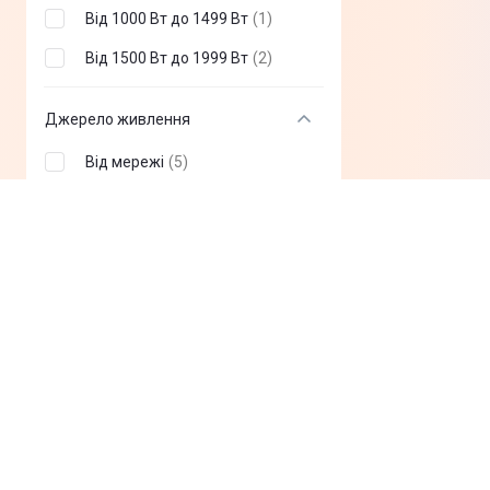
Від 1000 Вт до 1499 Вт
(
1
)
Від 1500 Вт до 1999 Вт
(
2
)
Джерело живлення
Від мережі
(
5
)
Зачіски
Для вертикальних локонів
(
2
)
Для горизонтальних
(
2
)
локонів
Природна хвиля
(
3
)
Для спіральної завивки
(
1
)
Для прикореневого обсягу
(
1
)
Гладкі зачіски
(
1
)
Показати всi