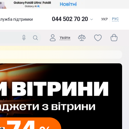
044 502 70 20
Служба підтримки
РУС
УКР
Увійти