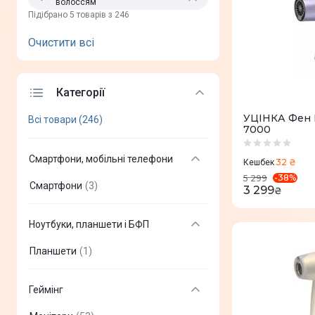
волоссям
Пiдiбрано 5 товарів з 246
Очистити всi
Категорії
УЦІНКА Фен P
Всі товари (246)
7000
Смартфони, мобільні телефони
32 ₴
Кешбек
-
38
%
5 299
Смартфони
(
3
)
3 299
₴
Ноутбуки, планшети і БФП
Планшети
(
1
)
Геймінг