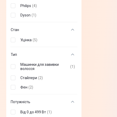
Philips
(
4
)
Dyson
(
1
)
Стан
Уцінка
(
5
)
Тип
Машинки для завивки
(
1
)
волосся
Стайлери
(
2
)
Фен
(
2
)
Потужність
Від 0 до 499 Вт
(
1
)