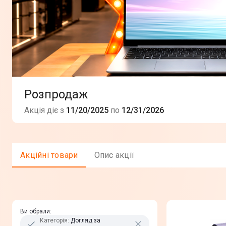
Розпродаж
Акція діє з
11/20/2025
по
12/31/2026
Акцiйнi товари
Опис акції
Ви обрали
:
Категорія
:
Догляд за