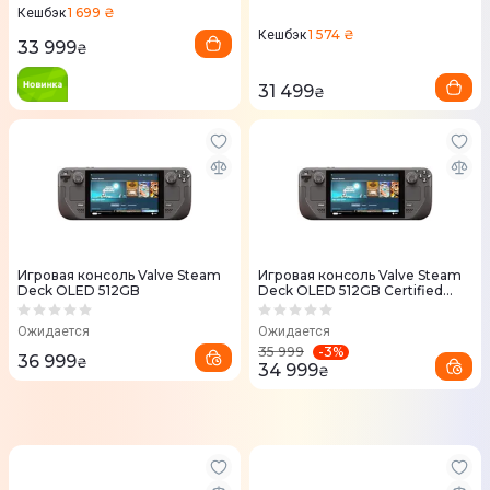
1 699 ₴
Кешбэк
1 574 ₴
Кешбэк
33 999
₴
31 499
₴
Игровая консоль Valve Steam
Игровая консоль Valve Steam
Deck OLED 512GB
Deck OLED 512GB Certified
Refurbished
Ожидается
Ожидается
-
3
%
35 999
36 999
₴
34 999
₴