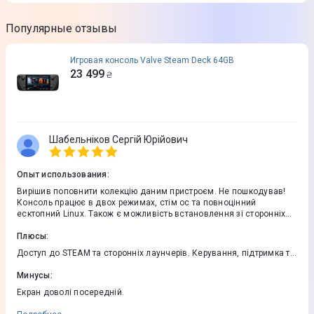
Популярные отзывы
Игровая консоль Valve Steam Deck 64GB
23 499
₴
Шабельніков Сергій Юрійович
Опыт использования
:
Вирішив поповнити колекцію даним пристроєм. Не пошкодував!
Консоль працює в двох режимах, стім ос та повноцінний
есктопний Linux. Також є можливість встановлення зі сторонніх
лаунчерів. Battle.net став без проблем. Маленький об'єм SSD
компенсується можливістю встановити micro sd та легкою
Плюсы
:
заміною SSD на більший.
Доступ до STEAM та сторонніх лаунчерів. Керування, підтримка та
оптимізація софта під залізо.
Минусы
:
Екран доволі посередній.