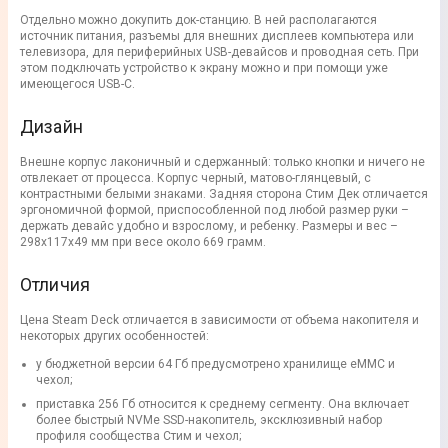
Отдельно можно докупить док-станцию. В ней располагаются
источник питания, разъемы для внешних дисплеев компьютера или
телевизора, для периферийных USB-девайсов и проводная сеть. При
этом подключать устройство к экрану можно и при помощи уже
имеющегося USB-C.
Дизайн
Внешне корпус лаконичный и сдержанный: только кнопки и ничего не
отвлекает от процесса. Корпус черный, матово-глянцевый, с
контрастными белыми знаками. Задняя сторона Стим Дек отличается
эргономичной формой, приспособленной под любой размер руки –
держать девайс удобно и взрослому, и ребенку. Размеры и вес –
298x117x49 мм при весе около 669 грамм.
Отличия
Цена Steam Deck отличается в зависимости от объема накопителя и
некоторых других особенностей:
у бюджетной версии 64 Гб предусмотрено хранилище eMMC и
чехол;
приставка 256 Гб относится к среднему сегменту. Она включает
более быстрый NVMe SSD-накопитель, эксклюзивный набор
профиля сообщества Стим и чехол;