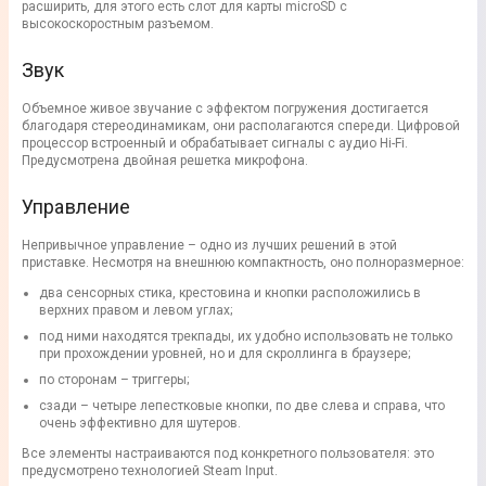
расширить, для этого есть слот для карты microSD с
высокоскоростным разъемом.
Звук
Объемное живое звучание с эффектом погружения достигается
благодаря стереодинамикам, они располагаются спереди. Цифровой
процессор встроенный и обрабатывает сигналы с аудио Hi-Fi.
Предусмотрена двойная решетка микрофона.
Управление
Непривычное управление – одно из лучших решений в этой
приставке. Несмотря на внешнюю компактность, оно полноразмерное:
два сенсорных стика, крестовина и кнопки расположились в
верхних правом и левом углах;
под ними находятся трекпады, их удобно использовать не только
при прохождении уровней, но и для скроллинга в браузере;
по сторонам – триггеры;
сзади – четыре лепестковые кнопки, по две слева и справа, что
очень эффективно для шутеров.
Все элементы настраиваются под конкретного пользователя: это
предусмотрено технологией Steam Input.