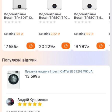
Водонагрівач
Водонагрівач
Водонагрівач
В
Bosch TR4501T 100
Bosch TR5501iT 100
Bosch TR5501iT 80
B
DERB
DERB
DERB
T
(7736507299)
(7736507303)
(7736507302)
175 ₴
202 ₴
197 ₴
Кешбек
Кешбек
Кешбек
К
17 556
20 229
19 787
1
₴
₴
₴
Популярні відгуки
Пральна машина Indesit OMTWSE 61293 WK UA
13 599
₴
Андрій Кузьменко