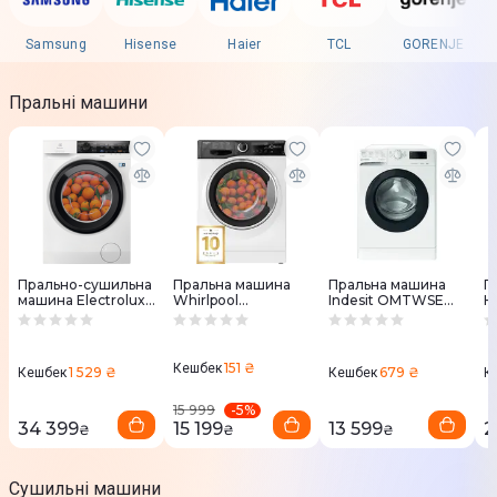
Samsung
Hisense
Haier
TCL
GORENJE
Пральні машини
Прально-сушильна
Пральна машина
Пральна машина
П
машина Electrolux
Whirlpool
Indesit OMTWSE
H
EW7W4492U
WRBSB6228BUA
61293 WK UA
W
151 ₴
Кешбек
1 529 ₴
679 ₴
Кешбек
Кешбек
К
-
5
%
15 999
34 399
15 199
13 599
2
₴
₴
₴
Сушильні машини