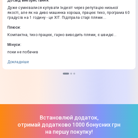
Досвід використання
:
Дуже сумнівалися купувати Індезіт через репутацію низької
якості, але як на диво машинка хороша, працює тихо, програма 60
градусів на 1 годину - це ХІТ. Підіпрала старі плями.
Задоволений.
Плюси
:
Компактна, тихо працює, гарно виводить плями, є швидкі
програми, гарна ціна
Мінуси
:
поки не побачив
Докладніше
Встановлюй додаток,
отримай додатково 1000 бонусних грн
на першу покупку!