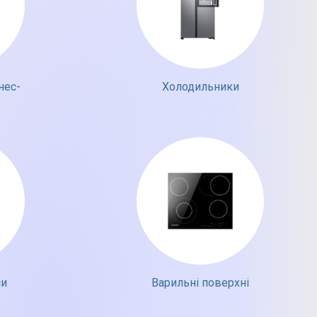
нес-
Холодильники
си
Варильні поверхні