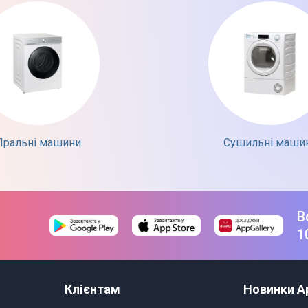
Пральні машини
Сушильні маши
В
1
Клієнтам
Новинки A