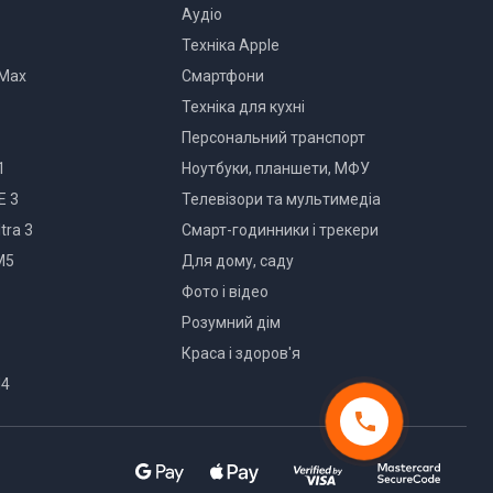
Аудіо
Техніка Apple
 Max
Смартфони
Техніка для кухні
Персональний транспорт
1
Ноутбуки, планшети, МФУ
E 3
Телевізори та мультимедіа
tra 3
Смарт-годинники і трекери
M5
Для дому, саду
Фото і відео
Розумний дім
Краса і здоров'я
M4