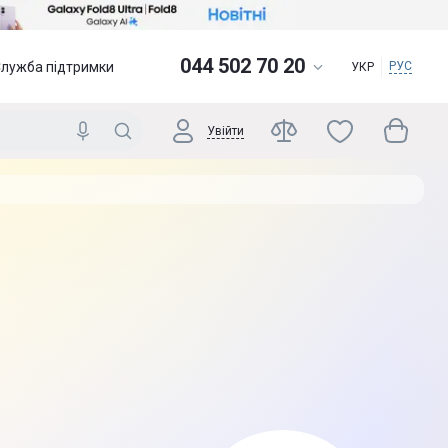
044 502 70 20
Служба підтримки
РУС
УКР
Увійти