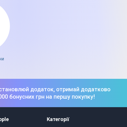
ни
становлюй додаток, отримай додатково
000 бонусних грн на першу покупку!
pple
Категорії