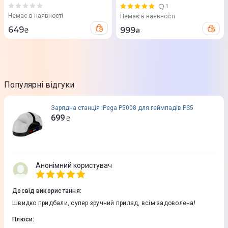
Sony PS5 (Black)
1
Немає в наявності
Немає в наявності
649
999
₴
₴
Популярні відгуки
Зарядна станція iPega P5008 для геймпадів PS5
699
₴
Анонімний користувач
Досвід використання
:
Швидко придбали, супер зручний прилад, всім задоволена!
Плюси
: