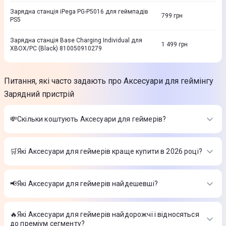
Зарядна станція iPega PG-P5016 для геймпадів
799
грн
PS5
Зарядна станція Base Charging Individual для
1 499
грн
XBOX/PC (Black) 810050910279
Питання, які часто задають про Аксесуари для геймінгу
Зарядний пристрій
💸Скільки коштують Аксесуари для геймерів?
Вартість товарів в категорії Аксесуари для геймерів в
інтернет-магазині Цитрус
🛒Які Аксесуари для геймерів краще купити в 2026 році?
Зарядна станція для геймпада DualSense for Sony PS5
-
Найкращі Аксесуари для геймерів в 2026 році на думку
1 399 ₴
інтернет-магазину Цитрус
Геймерський рукав DIABLO IV Lilith's Blood Petals (Діабло) M
📢Які Аксесуари для геймерів найдешевші?
Black
-
749 ₴
Зарядна станція для геймпада DualSense for Sony PS5
-
Геймерський рукав WORLD OF TANKS Gaming Arm Sleeve
На сьогодні найдешевші Аксесуари для геймерів
1 399 ₴
04D (ВоТ) L
-
449 ₴
Геймерський рукав DIABLO IV Lilith's Blood Petals (Діабло) M
🔥Які Аксесуари для геймерів найдорожчі і відносяться
Зарядна станція для геймпада DualSense for Sony PS5
-
Black
-
749 ₴
до преміум сегменту?