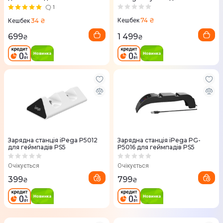
(White) 51P68AA
1
74 ₴
34 ₴
Кешбек
Кешбек
1 499
699
₴
₴
Зарядна станція iPega P5012
Зарядна станція iPega PG-
для геймпадів PS5
P5016 для геймпадів PS5
Очікується
Очікується
399
799
₴
₴