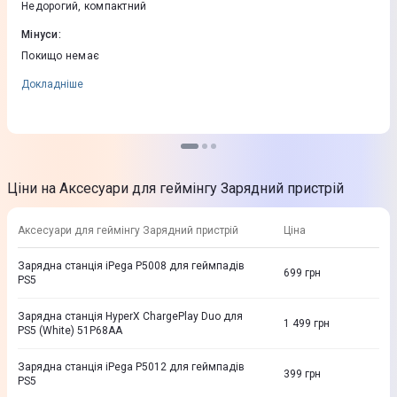
Недорогий, компактний
Мінуси
:
Покищо немає
Докладніше
Ціни на Аксесуари для геймінгу Зарядний пристрій
Аксесуари для геймінгу Зарядний пристрій
Ціна
Зарядна станція iPega P5008 для геймпадів
699
грн
PS5
Зарядна станція HyperX ChargePlay Duo для
1 499
грн
PS5 (White) 51P68AA
Зарядна станція iPega P5012 для геймпадів
399
грн
PS5