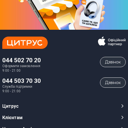
044 502 70 20
Дзвiнок
Оформити замовлення
9:00 - 21:00
044 503 70 30
Дзвiнок
Служба підтримки
9:00 - 21:00
Цитрус
Кар’єра
Клієнтам
Магазини
Публічні оферти