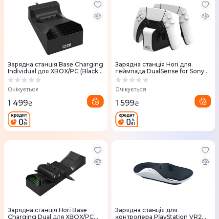
Зарядна станція Base Charging
Зарядна станція Hori для
Individual для XBOX/PC (Black)
геймпада DualSense for Sony
810050910279
PS5 (White) 810050910408
Очікується
Очікується
1 499
1 599
₴
₴
Зарядна станція Hori Base
Зарядна станція для
Charging Dual для XBOX/PC
контролера PlayStation VR2