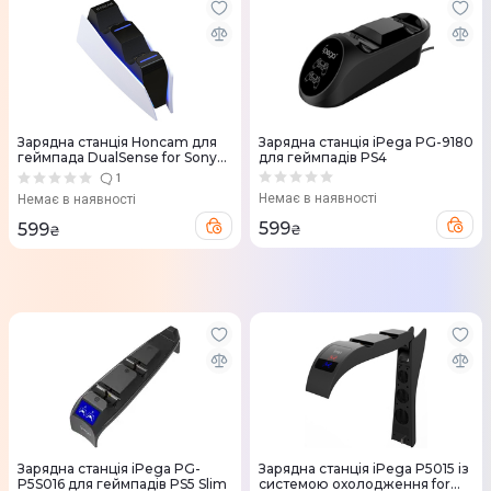
Зарядна станція Honcam для
Зарядна станція iPega PG-9180
геймпада DualSense for Sony
для геймпадів PS4
PS5
1
Немає в наявності
Немає в наявності
599
599
₴
₴
Зарядна станція iPega PG-
Зарядна станція iPega P5015 із
P5S016 для геймпадів PS5 Slim
системою охолодження for