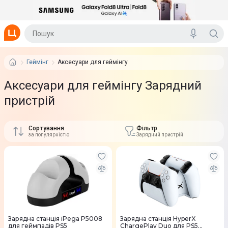
Геймінг
Аксесуари для геймінгу
Аксесуари для геймінгу Зарядний
пристрій
Сортування
Фільтр
за популярністю
Зарядний пристрій
Зарядна станція iPega P5008
Зарядна станція HyperX
для геймпадів PS5
ChargePlay Duo для PS5