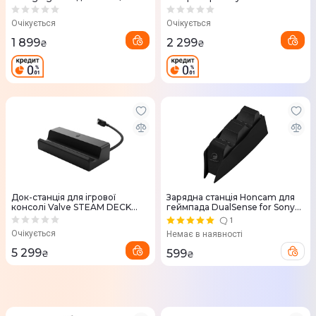
(Black) 810050910262
Sense
Очікується
Очікується
1 899
2 299
₴
₴
Док-станція для ігрової
Зарядна станція Honcam для
консолі Valve STEAM DECK
геймпада DualSense for Sony
(609808274035)
PS5 (Midnight Black)
1
Очікується
Немає в наявності
5 299
599
₴
₴