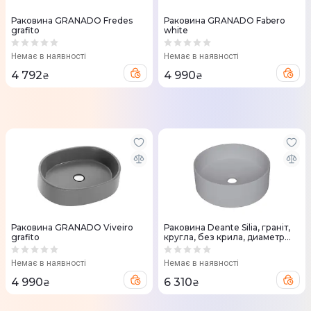
Раковина GRANADO Fredes
Раковина GRANADO Fabero
grafito
white
Немає в наявності
Немає в наявності
4 792
4 990
₴
₴
Раковина GRANADO Viveiro
Раковина Deante Silia, граніт,
grafito
кругла, без крила, диаметр
360х105мм, сірий (CQS_SU4S)
Немає в наявності
Немає в наявності
4 990
6 310
₴
₴