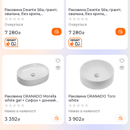
Раковина Deante Silia, граніт,
Раковина Deante Silia, граніт,
овальна, без крила,
овальна, без крила,
350х550х105мм, чорний
350х550х105мм, алебастр
матовий (CQS_NU6S)
(CQS_AU6S)
Очікується
Очікується
7 280
7 280
₴
₴
Раковина GRANADO Morella
Раковина GRANADO Toro
white gel + Сифон + донний
white
клапан 65мм Nova Plast на
раковину
Немає в наявності
Немає в наявності
3 392
3 902
₴
₴