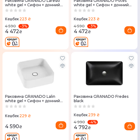
Раковина GRANADO Laredo
Раковина GRANADO Potes
white gel + Сифон + донний
white gel + Сифон + донний
клапан 65мм Nova Plast на
клапан 65мм Nova Plast на
раковину
раковину
223 ₴
223 ₴
Кешбек
Кешбек
-
3
%
-
3
%
4 590
4 590
4 472
4 472
₴
₴
Раковина GRANADO Lalin
Раковина GRANADO Fredes
white gel + Сифон + донний
black
клапан 65мм Nova Plast на
раковину
239 ₴
Кешбек
229 ₴
Кешбек
-
4
%
4 990
4 590
4 792
₴
₴