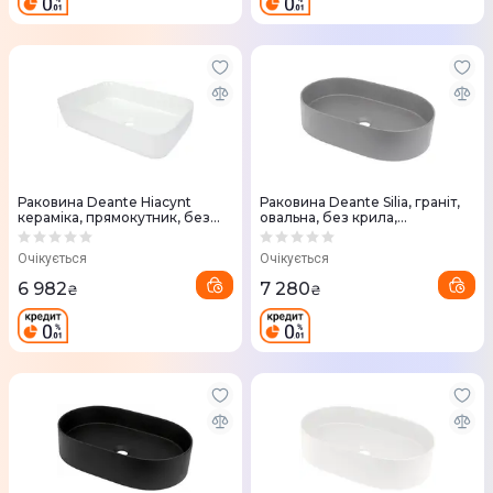
Раковина Deante Hiacynt
Раковина Deante Silia, граніт,
кераміка, прямокутник, без
овальна, без крила,
крила, 500х360х120мм, білий
350х550х105мм, сірий
(CDY_6U5S)
(CQS_SU6S)
Очікується
Очікується
6 982
7 280
₴
₴