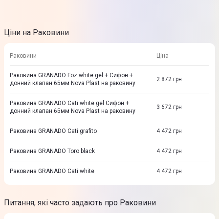
Ціни на Раковини
Раковини
Ціна
Раковина GRANADO Foz white gel + Сифон +
2 872
грн
донний клапан 65мм Nova Plast на раковину
Раковина GRANADO Cati white gel Сифон +
3 672
грн
донний клапан 65мм Nova Plast на раковину
Раковина GRANADO Cati grafito
4 472
грн
Раковина GRANADO Toro black
4 472
грн
Раковина GRANADO Cati white
4 472
грн
Питання, які часто задають про Раковини