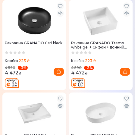
Раковина GRANADO Cati black
Раковина GRANADO Tremp
white gel + Сифон + донний
клапан 65мм Nova Plast на
раковину
223 ₴
223 ₴
Кешбек
Кешбек
-
3
%
-
3
%
4 590
4 590
4 472
4 472
₴
₴