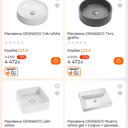
Раковина GRANADO Cati white
Раковина GRANADO Toro
grafito
223 ₴
223 ₴
Кешбек
Кешбек
-
3
%
-
3
%
4 590
4 590
4 472
4 472
₴
₴
Раковина GRANADO Lalin
Раковина GRANADO Nueno
white
white gel + Сифон + донний