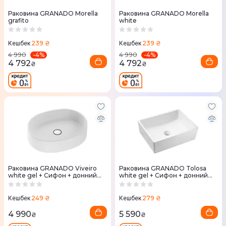
Раковина GRANADO Morella
Раковина GRANADO Morella
grafito
white
239 ₴
239 ₴
Кешбек
Кешбек
-
4
%
-
4
%
4 990
4 990
4 792
4 792
₴
₴
Раковина GRANADO Viveiro
Раковина GRANADO Tolosa
white gel + Сифон + донний
white gel + Сифон + донний
клапан 65мм Nova Plast на
клапан 65мм Nova Plast на
раковину
раковину
249 ₴
279 ₴
Кешбек
Кешбек
4 990
5 590
₴
₴