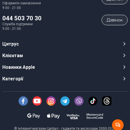
Оформити замовлення
9:00 - 21:00
044 503 70 30
Дзвiнок
Служба підтримки
9:00 - 21:00
Цитрус
Кар’єра
Клієнтам
Магазини
Публічні оферти
Новинки Apple
Для ЗМІ
Відеоогляди
iPhone 17
Категорії
Оптовим клієнтам
Акції, розіграші, призи
iPhone 17 Pro
Аудіо
Служба підтримки клієнтів
Інструкції та прошивки
iPhone 17 Pro Max
Техніка Apple
Про Компанію
Доставка
iPhone Air
Смартфони
Новини
Оплата
AirPods Pro 3
Техніка для кухні
Безготівковий розрахунок
Гарантійні умови
Apple Watch 11
Персональний транспорт
© Інтернет-магазин Цитрус - гаджети та аксесуари 2000-2026