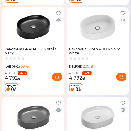
Раковина GRANADO Morella
Раковина GRANADO Viveiro
black
white
239 ₴
239 ₴
Кешбек
Кешбек
-
4
%
-
4
%
4 990
4 990
4 792
4 792
₴
₴