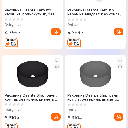
Раковина Deante Temisto
Раковина Deante Temisto
кераміка, прямокутник, без
кераміка, квадрат, без крила,
крила, 500х400х130мм, білий
500х500х170мм, накладна,
(CDT_6U4S)
білий (CDT_6U5S)
Очікується
Очікується
4 399
4 799
₴
₴
Раковина Deante Silia, граніт,
Раковина Deante Silia, граніт,
кругла, без крила, диаметр
кругла, без крила, диаметр
360х105мм, чорний матовий
360х105мм, антрацит
(CQS_NU4S)
(CQS_TU4S)
Очікується
Очікується
6 310
6 310
₴
₴