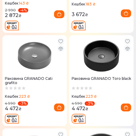
143 ₴
Кешбек
183 ₴
Кешбек
-
4
%
2 990
3 672
2 872
₴
₴
Раковина GRANADO Cati
Раковина GRANADO Toro black
grafito
223 ₴
223 ₴
Кешбек
Кешбек
-
3
%
-
3
%
4 590
4 590
4 472
4 472
₴
₴