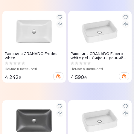
Раковина GRANADO Fredes
Раковина GRANADO Fabero
white
white gel + Сифон + донний
клапан 65мм Nova Plast на
раковину
Немає в наявності
Немає в наявності
4 242
4 590
₴
₴