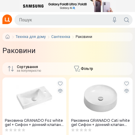
Техніка для дому
Сантехніка
Раковини
Раковини
Сортування
Фільтр
за популярністю
Раковина GRANADO Foz white
Раковина GRANADO Cati white
gel + Сифон + донний клапан
gel Сифон + донний клапан
65мм Nova Plast на раковину
65мм Nova Plast на раковину