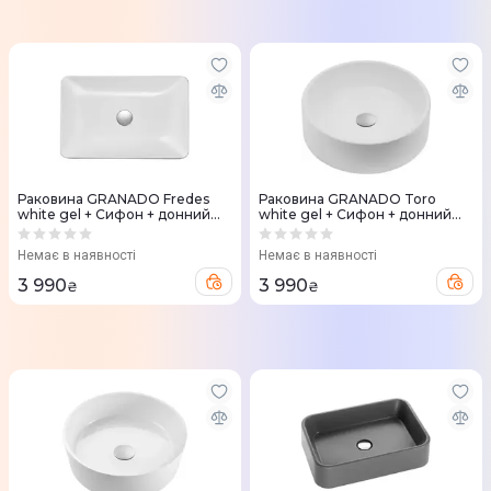
Раковина GRANADO Fredes
Раковина GRANADO Toro
white gel + Сифон + донний
white gel + Сифон + донний
клапан 65мм Nova Plast на
клапан 65мм Nova Plast на
раковину
раковину
Немає в наявності
Немає в наявності
3 990
3 990
₴
₴