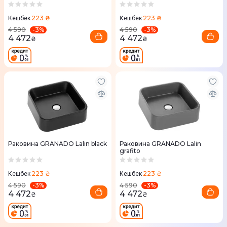
клапан 65мм Nova Plast на
раковину
223 ₴
223 ₴
Кешбек
Кешбек
-
3
%
-
3
%
4 590
4 590
4 472
4 472
₴
₴
Раковина GRANADO Lalin black
Раковина GRANADO Lalin
grafito
223 ₴
223 ₴
Кешбек
Кешбек
-
3
%
-
3
%
4 590
4 590
4 472
4 472
₴
₴