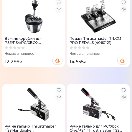
Важіль коробки для
Педалі Thrustmaster T-LCM
PS3/PS4/PC/XBOX
PRO PEDALS (4060121)
Thrustmaster TH8A SHIFTER
ADD-ON ONE (4060059)
Немає в наявності
Немає в наявності
12 299
14 555
₴
₴
Ручне гальмо Thrustmaster
Ручне гальмо для PC/Xbox
TSS Handbrake
One/PS4 Thrustmaster TSS