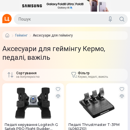
Геймінг
Аксесуари для геймінгу
Аксесуари для геймінгу Кермо,
педалі, важіль
Сортування
Фільтр
за популярністю
Кермо, педалі, важіль
Педалі керування Logitech G
Педалі Thrustmaster T-3PM
Saitek PRO Flight Rudder
(4060210)