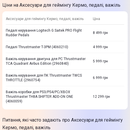
Ціни на Аксесуари для геймінгу Кермо, педалі, важіль
Аксесуари для геймінгу Кермо, педалі, важіль
Ціна
Педалі керування Logitech G Saitek PRO Flight
8 499
грн
Rudder Pedals
Педалі Thrustmaster T-3PM (4060210)
4 999
грн
Важіль керування двигуна для PC Thrustmaster
5 999
грн
TCA Quadrant Airbus Edition (2960840)
Важіль керування для ПК Thrustmaster TWCS
6 999
грн
THROTTLE (2960754)
Важіль коробки для PS3/PS4/PC/XBOX
Thrustmaster TH8A SHIFTER ADD-ON ONE
12 299
грн
(4060059)
Питання, які часто задають про Аксесуари для геймінгу
Кермо, педалі, важіль