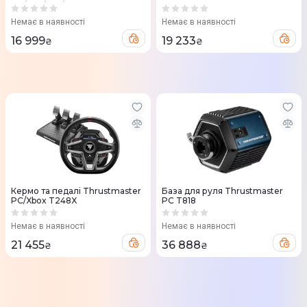
PC/PS4/PS5/Xbox (4060306)
HANDBRAKE Sparco Mod +
(4060107)
Немає в наявності
Немає в наявності
16 999
19 233
₴
₴
Кермо та педалі Thrustmaster
База для руля Thrustmaster
PC/Xbox T248X
PC T818
Немає в наявності
Немає в наявності
21 455
36 888
₴
₴