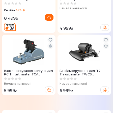
Pedals
Немає в наявності
424 ₴
Кешбек
8 499
₴
4 999
₴
Важіль керування двигуна для
Важіль керування для ПК
PC Thrustmaster TCA
Thrustmaster TWCS
Quadrant Airbus Edition
THROTTLE (2960754)
(2960840)
Немає в наявності
Немає в наявності
5 999
6 999
₴
₴