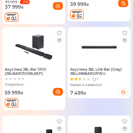
-
5
%
39 999
39 999
₴
37 999
₴
Акустика JBL Bar 1300
Акустика JBL Link Bar (Gray)
(JBLBAR1300BLKEP)
JBLLINKBARGRYEU
1
Очікується
Немає в наявності
59 999
7 499
₴
₴