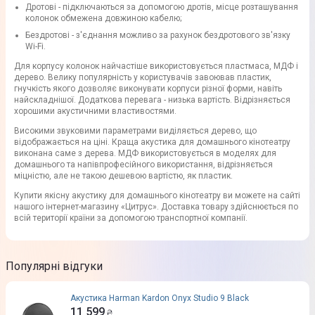
Дротові - підключаються за допомогою дротів, місце розташування
колонок обмежена довжиною кабелю;
Бездротові - з'єднання можливо за рахунок бездротового зв'язку
Wi-Fi.
Для корпусу колонок найчастіше використовується пластмаса, МДФ і
дерево. Велику популярність у користувачів завоював пластик,
гнучкість якого дозволяє виконувати корпуси різної форми, навіть
найскладнішої. Додаткова перевага - низька вартість. Відрізняється
хорошими акустичними властивостями.
Високими звуковими параметрами виділяється дерево, що
відображається на ціні. Краща акустика для домашнього кінотеатру
виконана саме з дерева. МДФ використовується в моделях для
домашнього та напівпрофесійного використання, відрізняється
міцністю, але не такою дешевою вартістю, як пластик.
Купити якісну акустику для домашнього кінотеатру ви можете на сайті
нашого інтернет-магазину «Цитрус». Доставка товару здійснюється по
всій території країни за допомогою транспортної компанії.
Популярні відгуки
Акустика Harman Kardon Onyx Studio 9 Black
11 599
₴