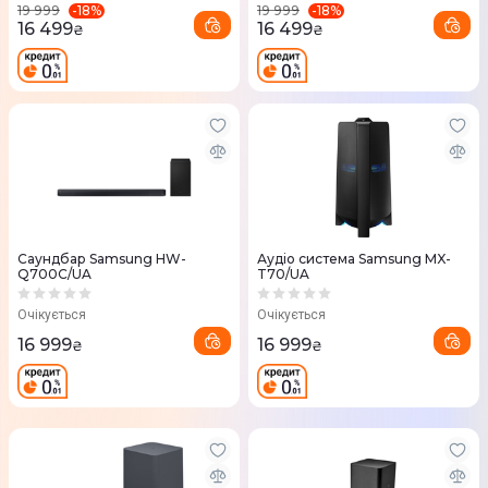
-
18
%
-
18
%
19 999
19 999
16 499
16 499
₴
₴
Саундбар Samsung HW-
Аудіо система Samsung MX-
Q700C/UA
T70/UA
Очікується
Очікується
16 999
16 999
₴
₴