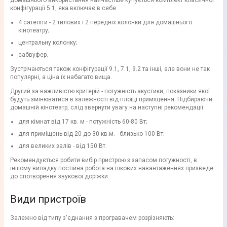
домашнього використання найчастіше купується комплект класичної
конфігурації 5.1, яка включає в себе:
4 сателіти - 2 тилових і 2 передніх колонки для домашнього
кінотеатру;
центральну колонку;
сабвуфер.
Зустрічаються також конфігурації 9.1, 7.1, 9.2 та інші, але вони не так
популярні, а ціна їх набагато вища.
Другий за важливістю критерій - потужність акустики, показники якої
будуть змінюватися в залежності від площі приміщення. Підбираючи
домашній кінотеатр, слід звернути увагу на наступні рекомендації:
для кімнат від 17 кв. м - потужність 60-80 Вт;
для приміщень від 20 до 30 кв.м. - близько 100 Вт;
для великих залів - від 150 Вт.
Рекомендується робити вибір пристрою з запасом потужності, в
іншому випадку постійна робота на пікових навантаженнях призведе
до спотворення звукової доріжки.
Види пристроїв
Залежно від типу з'єднання з програвачем розрізняють: