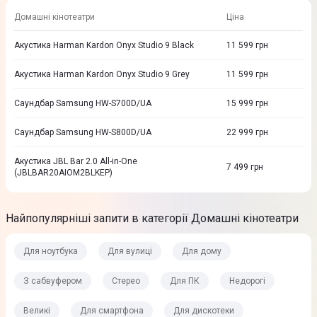
Домашні кінотеатри
Ціна
Акустика Harman Kardon Onyx Studio 9 Black
11 599
грн
Акустика Harman Kardon Onyx Studio 9 Grey
11 599
грн
Саундбар Samsung HW-S700D/UA
15 999
грн
Саундбар Samsung HW-S800D/UA
22 999
грн
Акустика JBL Bar 2.0 All-in-One
7 499
грн
(JBLBAR20AIOM2BLKEP)
Найпопулярніші запити в категорії Домашні кінотеатри
Для ноутбука
Для вулиці
Для дому
З сабвуфером
Стерео
Для ПК
Недорогі
Великі
Для смартфона
Для дискотеки