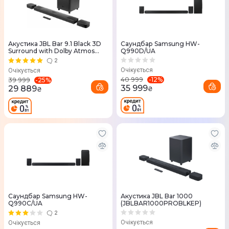
Акустика JBL Bar 9.1 Black 3D
Саундбар Samsung HW-
Surround with Dolby Atmos
Q990D/UA
(JBLBAR913DBLKEP)
2
Очікується
Очікується
-
12
%
40 999
-
25
%
39 999
35 999
29 889
₴
₴
Саундбар Samsung HW-
Акустика JBL Bar 1000
Q990C/UA
(JBLBAR1000PROBLKEP)
2
Очікується
Очікується