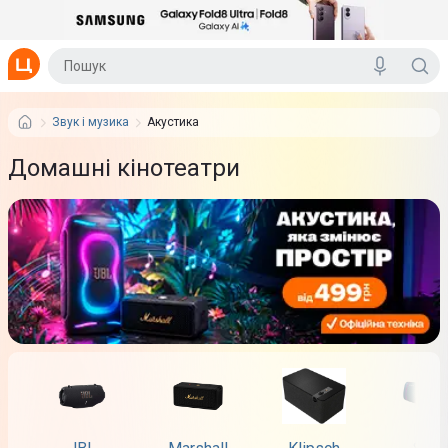
Звук і музика
Акустика
Домашні кінотеатри