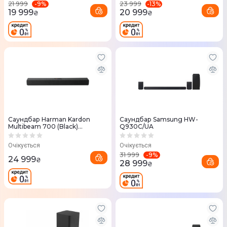
-
9
%
-
13
%
21 999
23 999
19 999
20 999
₴
₴
Саундбар Harman Kardon
Саундбар Samsung HW-
Multibeam 700 (Black)
Q930C/UA
HKCITAMB700BLKEU
Очікується
Очікується
-
9
%
31 999
24 999
₴
28 999
₴