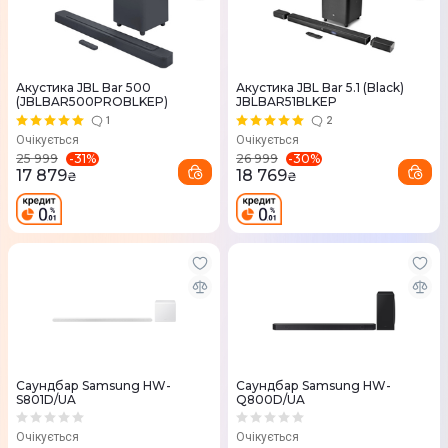
Акустика JBL Bar 500
Акустика JBL Bar 5.1 (Black)
(JBLBAR500PROBLKEP)
JBLBAR51BLKEP
1
2
Очікується
Очікується
-
31
%
-
30
%
25 999
26 999
17 879
18 769
₴
₴
Саундбар Samsung HW-
Саундбар Samsung HW-
S801D/UA
Q800D/UA
Очікується
Очікується