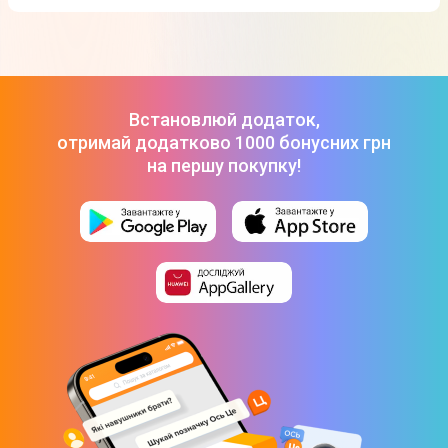
Акустика Marshall Portable Speaker Tufton (Black and Brass)
ТОП-3 дорогих товарів з категорії Колонки в Цитрусі
1005924
-
19 999 ₴
Акустика JBL PartyBox 130 Black
-
15 999 ₴
Акустика JBL Charge 6 Camouflage
-
8 599 ₴
Акустика Marshall Portable Speaker Tufton (Black and Brass)
1005924
-
19 999 ₴
Встановлюй додаток,
отримай додатково 1000 бонусних грн
на першу покупку!