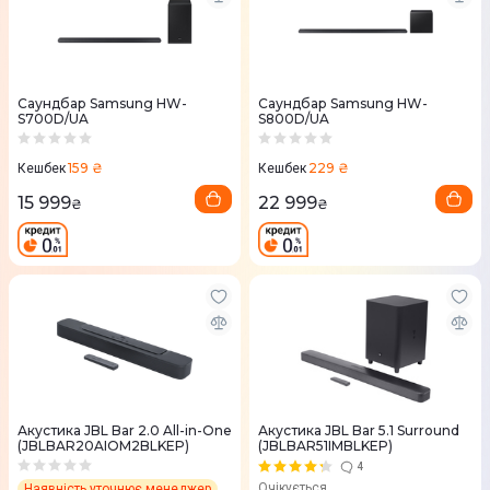
Саундбар Samsung HW-
Саундбар Samsung HW-
S700D/UA
S800D/UA
159 ₴
229 ₴
Кешбек
Кешбек
15 999
22 999
₴
₴
Акустика JBL Bar 2.0 All-in-One
Акустика JBL Bar 5.1 Surround
(JBLBAR20AIOM2BLKEP)
(JBLBAR51IMBLKEP)
4
Очікується
Наявність уточнює менеджер