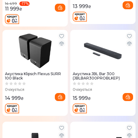
-
17
%
14 499
13 999
₴
11 999
₴
Акустика Klipsch Flexus SURR
Акустика JBL Bar 300
100 Black
(JBLBAR300PROBLKEP)
Очікується
Очікується
14 999
15 999
₴
₴