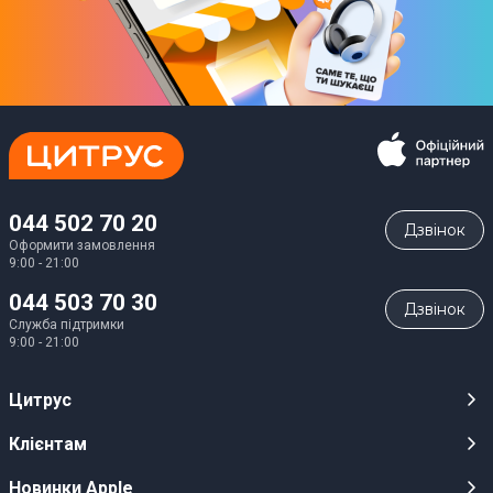
044 502 70 20
Дзвiнок
Оформити замовлення
9:00 - 21:00
044 503 70 30
Дзвiнок
Служба підтримки
9:00 - 21:00
Цитрус
Кар’єра
Клієнтам
Магазини
Публічні оферти
Новинки Apple