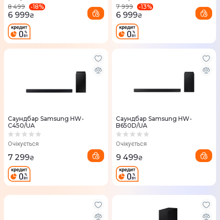
-
18
%
-
13
%
8 499
7 999
6 999
6 999
₴
₴
Саундбар Samsung HW-
Саундбар Samsung HW-
C450/UA
B650D/UA
Очікується
Очікується
7 299
9 499
₴
₴