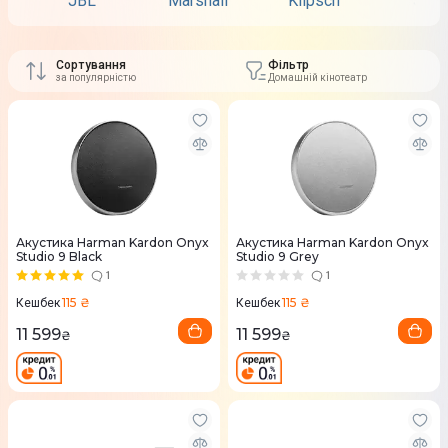
JBL
Marshall
Klipsch
Sony
Сортування
Фільтр
за популярністю
Домашній кінотеатр
Акустика Harman Kardon Onyx
Акустика Harman Kardon Onyx
Studio 9 Black
Studio 9 Grey
1
1
115 ₴
115 ₴
Кешбек
Кешбек
11 599
11 599
₴
₴