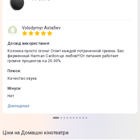
Volodymyr Astafiev
Досвід використання
:
Колонка просто огонь! Стоит каждой потраченной гривны. Бас
фирменный Harman Cardon-це любов!!!От питания работает
громче процентов на 20-30%
Плюси
:
Качество звука
Мінуси
:
Нет
Докладніше
Ціни на Домашні кінотеатри