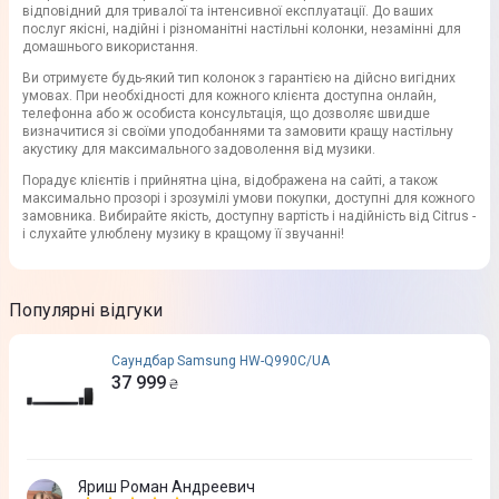
відповідний для тривалої та інтенсивної експлуатації. До ваших
послуг якісні, надійні і різноманітні настільні колонки, незамінні для
домашнього використання.
Ви отримуєте будь-який тип колонок з гарантією на дійсно вигідних
умовах. При необхідності для кожного клієнта доступна онлайн,
телефонна або ж особиста консультація, що дозволяє швидше
визначитися зі своїми уподобаннями та замовити кращу настільну
акустику для максимального задоволення від музики.
Порадує клієнтів і прийнятна ціна, відображена на сайті, а також
максимально прозорі і зрозумілі умови покупки, доступні для кожного
замовника. Вибирайте якість, доступну вартість і надійність від Citrus -
і слухайте улюблену музику в кращому її звучанні!
Популярні відгуки
Саундбар Samsung HW-Q990C/UA
37 999
₴
Яриш Роман Андреевич