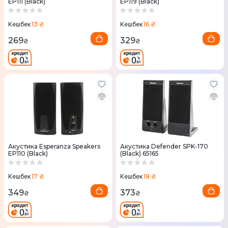
EP111 (Black)
EP119 (Black)
13 ₴
16 ₴
Кешбек
Кешбек
269
329
₴
₴
Акустика Esperanza Speakers
Акустика Defender SPK-170
EP110 (Black)
(Black) 65165
17 ₴
18 ₴
Кешбек
Кешбек
349
373
₴
₴