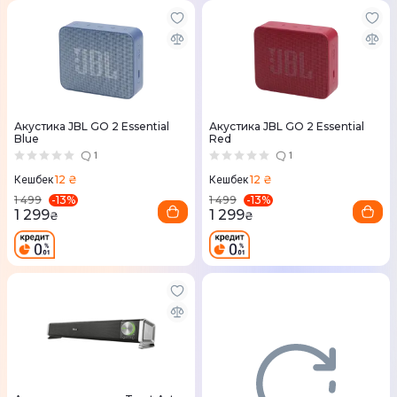
Акустика JBL GO 2 Essential
Акустика JBL GO 2 Essential
Blue
Red
1
1
12 ₴
12 ₴
Кешбек
Кешбек
-
13
%
-
13
%
1 499
1 499
1 299
1 299
₴
₴