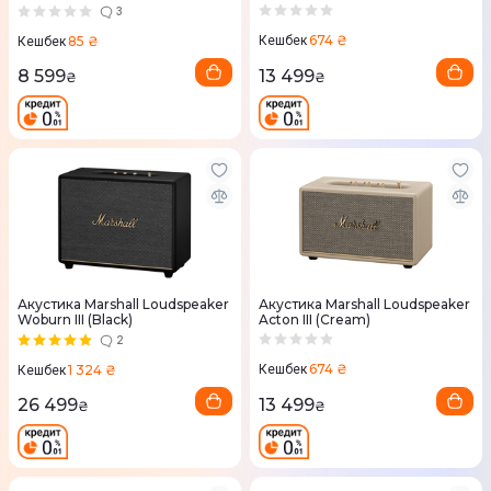
3
674 ₴
85 ₴
Кешбек
Кешбек
13 499
8 599
₴
₴
Акустика Marshall Loudspeaker
Акустика Marshall Loudspeaker
Woburn III (Black)
Acton III (Cream)
2
674 ₴
1 324 ₴
Кешбек
Кешбек
13 499
26 499
₴
₴