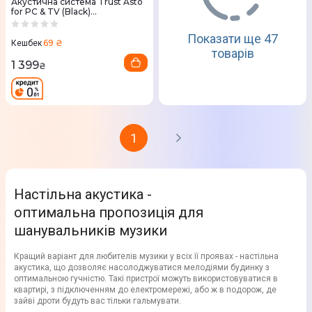
Акустична система Trust Asto
for PC & TV (Black)
21046_TRUST
Показати ще 47
69 ₴
Кешбек
товарів
1 399
₴
1
Настільна акустика -
оптимальна пропозиція для
шанувальників музики
Кращий варіант для любителів музики у всіх її проявах - настільна
акустика, що дозволяє насолоджуватися мелодіями будинку з
оптимальною гучністю. Такі пристрої можуть використовуватися в
квартирі, з підключенням до електромережі, або ж в подорож, де
зайві дроти будуть вас тільки гальмувати.