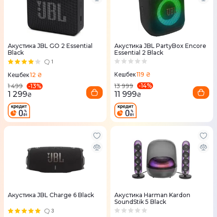
Акустика JBL GO 2 Essential
Акустика JBL PartyBox Encore
Black
Essential 2 Black
1
119 ₴
12 ₴
Кешбек
Кешбек
-
14
%
-
13
%
13 999
1 499
11 999
1 299
₴
₴
Акустика JBL Charge 6 Black
Акустика Harman Kardon
SoundStik 5 Black
3