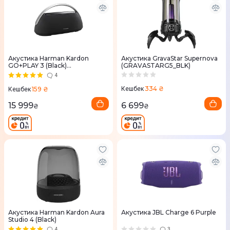
Акустика Harman Kardon
Акустика GravaStar Supernova
GO+PLAY 3 (Black)
(GRAVASTARG5_BLK)
HKGOPLAY3BLKEP
4
334 ₴
159 ₴
Кешбек
Кешбек
6 699
15 999
₴
₴
Акустика Harman Kardon Aura
Акустика JBL Charge 6 Purple
Studio 4 (Black)
4
3