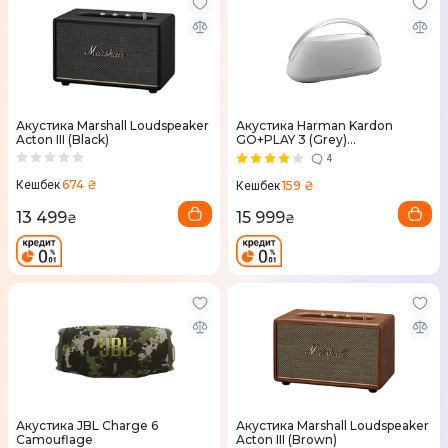
Акустика Marshall Loudspeaker
Акустика Harman Kardon
Acton III (Black)
GO+PLAY 3 (Grey)
HKGOPLAY3GRYEP
4
674 ₴
159 ₴
Кешбек
Кешбек
13 499
15 999
₴
₴
Акустика JBL Charge 6
Акустика Marshall Loudspeaker
Camouflage
Acton III (Brown)