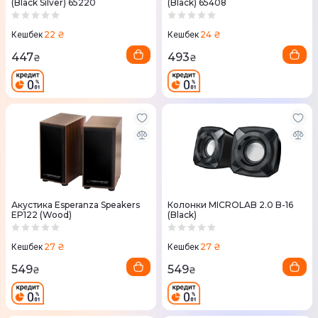
(Black Silver) 65220
(Black) 65408
22 ₴
24 ₴
Кешбек
Кешбек
447
493
₴
₴
Акустика Esperanza Speakers
Колонки MICROLAB 2.0 B-16
EP122 (Wood)
(Black)
27 ₴
27 ₴
Кешбек
Кешбек
549
549
₴
₴