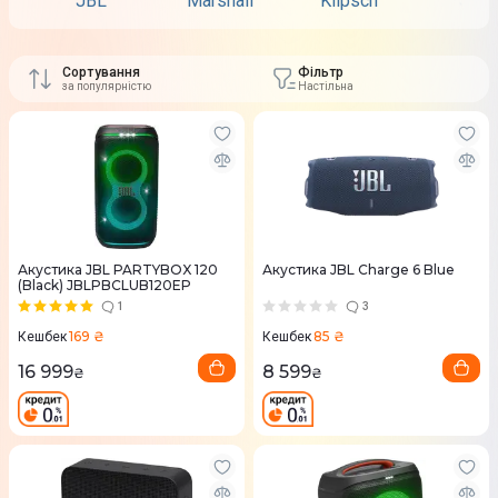
JBL
Marshall
Klipsch
Sony
Сортування
Фільтр
за популярністю
Настільна
Акустика JBL PARTYBOX 120
Акустика JBL Charge 6 Blue
(Black) JBLPBCLUB120EP
1
3
169 ₴
85 ₴
Кешбек
Кешбек
16 999
8 599
₴
₴