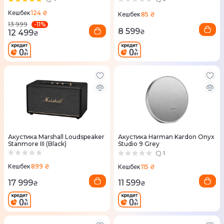
124 ₴
Кешбек
85 ₴
Кешбек
-
11
%
13 999
8 599
12 499
₴
₴
Акустика Marshall Loudspeaker
Акустика Harman Kardon Onyx
Stanmore III (Black)
Studio 9 Grey
1
899 ₴
115 ₴
Кешбек
Кешбек
17 999
11 599
₴
₴