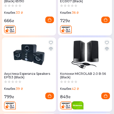
(Black) 65190
EGS107 (Black)
33 ₴
36 ₴
Кешбек
Кешбек
666
729
₴
₴
Акустика Esperanza Speakers
Колонки MICROLAB 2.0 B-56
EP153 (Black)
(Black)
39 ₴
42 ₴
Кешбек
Кешбек
799
849
₴
₴