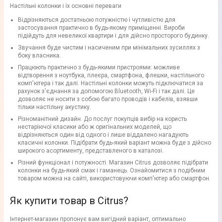
Настільні колонки і їх основні переваги
Відрізняються достатньою потужністю і чутливістю для
застосування практично в будь-якому приміщенні. Вироби
підійдуть для невеликої квартири і для дійсно просторого будинку.
Звучання буде чистим і насиченим при мінімальних зусиллях з
боку власника.
Працюють практично з будь-якими пристроями: можливе
відтворення з ноутбука, плеєра, смартфона, флешки, настільного
комп'ютера і так далі. Настільні колонки можуть підключатися за
рахунок з'єднання за допомогою Bluetooth, Wi-Fi і так далі. Це
дозволяє не носити з собою багато проводів і кабелів, взявши
тільки настільну акустику.
Різноманітний дизайн. До послуг покупців вибір на користь
нестаріючої класики або ж оригінальних моделей, що
відрізняються один від одного і лише віддалено нагадують
класичні колонки. Підібрати будь-який варіант можна буде з дійсно
широкого асортименту, представленого в каталозі.
Різний функціонал і потужності. Магазин Citrus дозволяє підібрати
колонки на будь-який смак і гаманець. Ознайомитися з подібним
товаром можна на сайті, використовуючи комп'ютер або смартфон.
Як купити товар в Citrus?
Інтернет-магазин пропонує вам вигідний варіант, оптимально