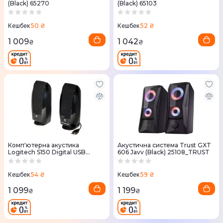
(Black) 65270
(Black) 65103
50 ₴
52 ₴
Кешбек
Кешбек
1 009
1 042
₴
₴
Комп'ютерна акустика
Акустична система Trust GXT
Logitech S150 Digital USB
606 Javv (Black) 25108_TRUST
Speaker System (980-000029)
54 ₴
59 ₴
Кешбек
Кешбек
1 099
1 199
₴
₴