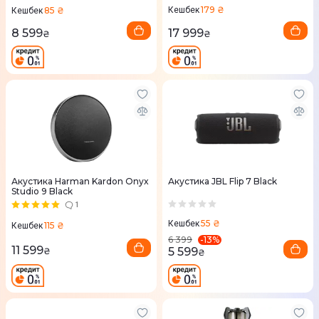
179 ₴
85 ₴
Кешбек
Кешбек
17 999
8 599
₴
₴
Акустика Harman Kardon Onyx
Акустика JBL Flip 7 Black
Studio 9 Black
1
55 ₴
Кешбек
115 ₴
Кешбек
-
13
%
6 399
11 599
5 599
₴
₴