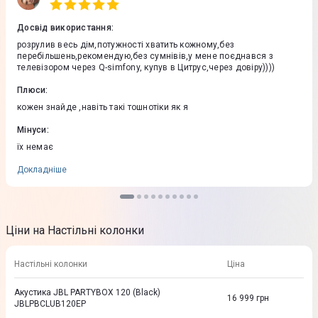
Досвід використання
:
розрулив весь дім,потужності хватить кожному,без
перебільшень,рекомендую,без сумнівів,у мене поєднався з
телевізором через Q-simfony, купув в Цитрус,через довіру))))
Плюси
:
кожен знайде ,навіть такі тошнотіки як я
Мінуси
:
їх немає
Докладніше
Ціни на Настільні колонки
Настільні колонки
Ціна
Акустика JBL PARTYBOX 120 (Black)
16 999
грн
JBLPBCLUB120EP