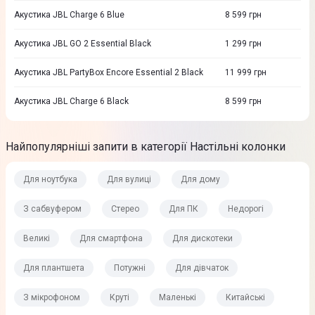
Акустика JBL Charge 6 Blue
8 599
грн
Акустика JBL GO 2 Essential Black
1 299
грн
Акустика JBL PartyBox Encore Essential 2 Black
11 999
грн
Акустика JBL Charge 6 Black
8 599
грн
Найпопулярніші запити в категорії Настільні колонки
Для ноутбука
Для вулиці
Для дому
З сабвуфером
Стерео
Для ПК
Недорогі
Великі
Для смартфона
Для дискотеки
Для плантшета
Потужні
Для дівчаток
З мікрофоном
Круті
Маленькі
Китайські