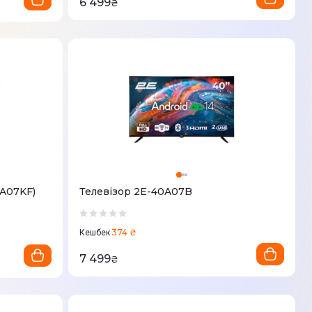
6 499
₴
2A07KF)
Телевізор 2E-40A07B
374 ₴
Кешбек
7 499
₴