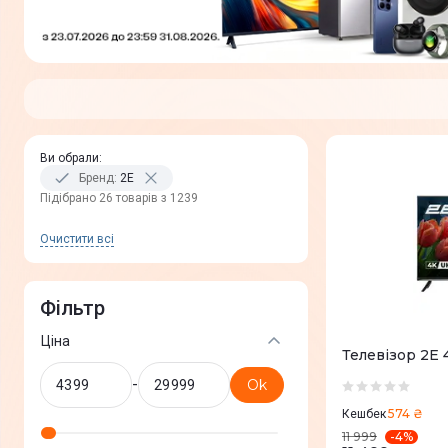
Ви обрали
:
Бренд
:
2E
Пiдiбрано 26 товарів з 1239
Очистити всi
Фільтр
Ціна
Телевізор 2E
-
Ok
574 ₴
Кешбек
-
4
%
11 999