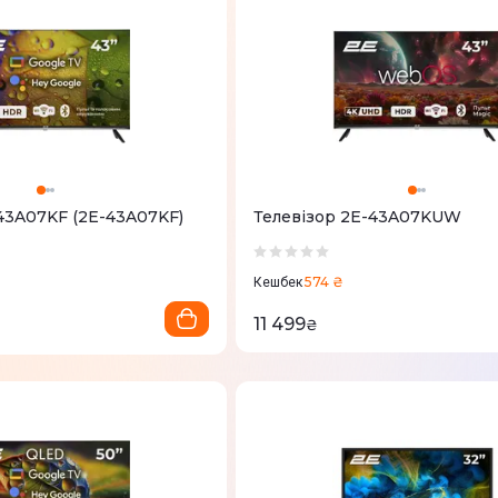
 43A07KF (2E-43A07KF)
Телевізор 2E-43A07KUW
574 ₴
Кешбек
11 499
₴