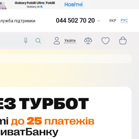
044 502 70 20
Служба підтримки
РУС
УКР
Увійти