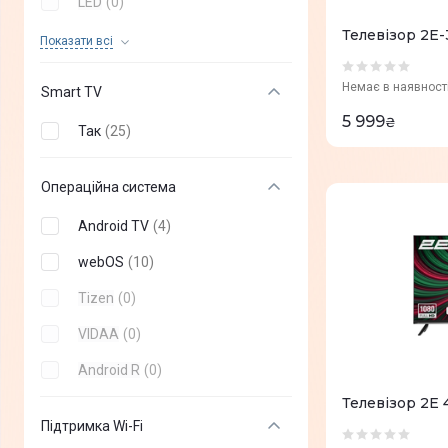
LED
(
0
)
Телевізор 2
OLED
(
0
)
Показати всi
Nano Cell
(
0
)
Немає в наявност
Smart TV
VA
(
0
)
5 999
₴
Так
(
25
)
QNED MiniLED
(
0
)
Edge LED
(
0
)
Операційна система
Neo QLED
(
0
)
Android TV
(
4
)
webOS
(
10
)
Tizen
(
0
)
VIDAA
(
0
)
Android R
(
0
)
Телевізор 2E
Підтримка Wi-Fi