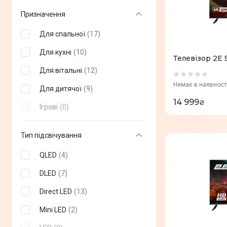
SHARP
(
+
8
)
60"
(
0
)
Призначення
Satelit
(
+
3
)
70"
(
0
)
Для спальної
(
17
)
Akai
(
+
17
)
75 "
(
0
)
Для кухні
(
10
)
Телевізор 2E
77"
(
0
)
Для вітальні
(
12
)
83"
(
0
)
Немає в наявност
Для дитячої
(
9
)
14 999
₴
85"
(
0
)
Ігрові
(
0
)
86"
(
0
)
Тип підсвічування
97"
(
0
)
QLED
(
4
)
98"
(
0
)
DLED
(
7
)
100"
(
0
)
Direct LED
(
13
)
115"
(
0
)
Mini LED
(
2
)