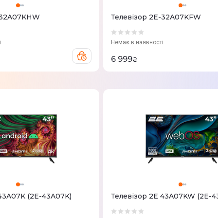
E-32A07KHW
Телевізор 2E-32A07KFW
і
Немає в наявності
6 999
₴
 43A07K (2E-43A07K)
Телевізор 2E 43A07KW (2E-