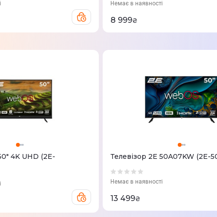
і
Немає в наявності
8 999
₴
50" 4K UHD (2E-
Телевізор 2E 50A07KW (2E-
Немає в наявності
і
13 499
₴