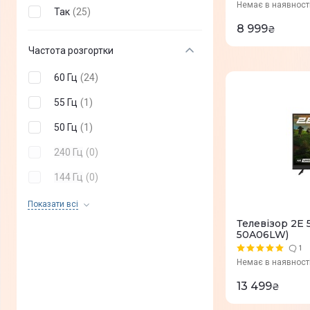
Немає в наявност
Так
(
25
)
8 999
₴
Частота розгортки
60 Гц
(
24
)
55 Гц
(
1
)
50 Гц
(
1
)
240 Гц
(
0
)
144 Гц
(
0
)
120 Гц
(
0
)
Показати всi
Телевізор 2E 
100 Гц
(
0
)
50A06LW)
1
Немає в наявност
13 499
₴