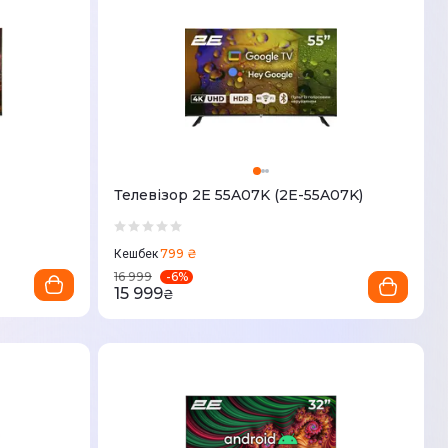
Телевізор 2E 55A07K (2E-55A07K)
799 ₴
Кешбек
-
6
%
16 999
15 999
₴