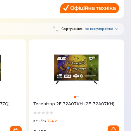
Сортування
за популярністю
A77Q)
Телевізор 2E 32A07KH (2E-32A07KH)
324 ₴
Кешбек