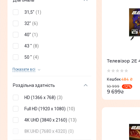
Діагональ
BRAVIS
(
+
9
)
31,5"
(
1
)
Gazer
(
+
11
)
32"
(
6
)
Xiaomi
(
+
26
)
40"
(
1
)
Haier
(
+
19
)
43 "
(
8
)
Skyworth
(
+
13
)
50 "
(
4
)
Телевізор 2E
ERGO
(
+
37
)
55 "
(
3
)
Показати всi
Vinga
(
+
4
)
484 ₴
65 "
(
3
)
Кешбек
Роздільна здатність
-
12
%
10 999
Setup
(
+
4
)
24"
(
0
)
9 699
₴
HD (1366 x 768)
(
3
)
2E
(
26
)
27"
(
0
)
Full HD (1920 x 1080)
(
10
)
Toshiba
(
+
11
)
42"
(
0
)
4К UHD (3840 x 2160)
(
13
)
realme
(
+
2
)
48"
(
0
)
8K UHD (7680 x 4320)
(
0
)
Thomson
(
+
14
)
58"
(
0
)