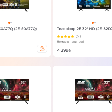
 50A77Q (2E-50A77Q)
Телевізор 2E 32" HD (2E-32D
4
і
Немає в наявності
4 399
₴