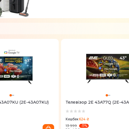
 43A07KU (2E-43A07KU)
Телевізор 2E 43A77Q (2E-43
624 ₴
Кешбек
-
11
%
13 999