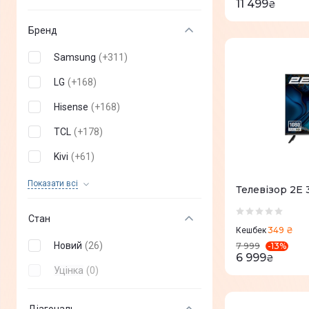
11 499
₴
Бренд
Samsung
(
+
311
)
LG
(
+
168
)
Hisense
(
+
168
)
TCL
(
+
178
)
Kivi
(
+
61
)
Sony
(
+
35
)
Показати всi
Телевізор 2E
Philips
(
+
92
)
Стан
349 ₴
G-Plus
(
+
1
)
Кешбек
Новий
(
26
)
-
13
%
7 999
Mystery
(
+
4
)
6 999
₴
Уцінка
(
0
)
Dreame
(
+
7
)
Aiwa
(
+
10
)