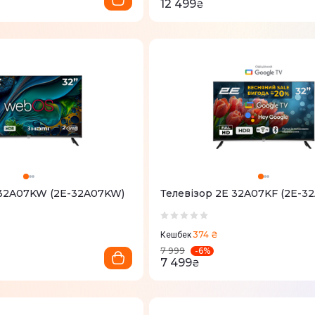
12 499
₴
 32A07KW (2E-32A07KW)
Телевізор 2E 32A07KF (2E-3
374 ₴
Кешбек
-
6
%
7 999
7 499
₴