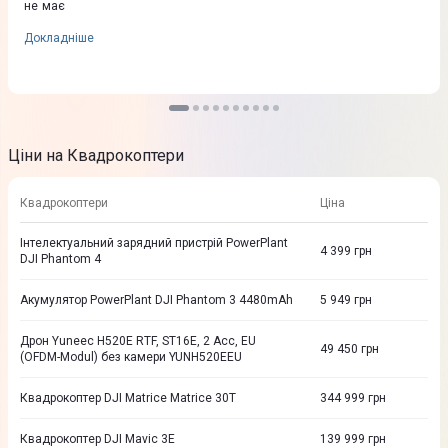
не має
Докладніше
Ціни на Квадрокоптери
Квадрокоптери
Ціна
Інтелектуальний зарядний пристрій PowerPlant
4 399
грн
DJI Phantom 4
Акумулятор PowerPlant DJI Phantom 3 4480mAh
5 949
грн
Дрон Yuneec H520E RTF, ST16E, 2 Acc, EU
49 450
грн
(OFDM-Modul) без камери YUNH520EEU
Квадрокоптер DJI Matrice Matrice 30T
344 999
грн
Квадрокоптер DJI Mavic 3E
139 999
грн