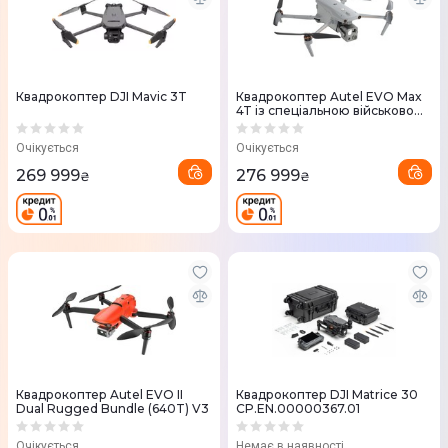
Квадрокоптер DJI Mavic 3T
Квадрокоптер Autel EVO Max
4T із спеціальною військовою
прошивкою Protect+
Очікується
Очікується
269 999
276 999
₴
₴
Квадрокоптер Autel EVO II
Квадрокоптер DJI Matrice 30
Dual Rugged Bundle (640T) V3
CP.EN.00000367.01
Очікується
Немає в наявності