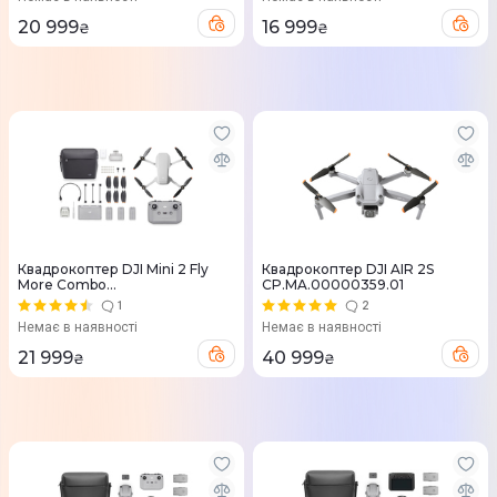
20 999
16 999
₴
₴
Квадрокоптер DJI Mini 2 Fly
Квадрокоптер DJI AIR 2S
More Combo
CP.MA.00000359.01
CP.MA.00000307.01
1
2
Немає в наявності
Немає в наявності
21 999
40 999
₴
₴