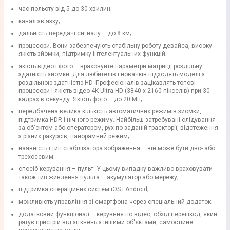
час польоту від 5 до 30 хвилин;
канал зв'язку;
дальність передачі сигналу – до 8 км;
процесори. Вони забезпечують стабільну роботу девайса, високу
якість зйомки, підтримку інтелектуальних функцій;
якість відео і фото – враховуйте параметри матриці, роздільну
здатність зйомки. Для любителів і новачків підходять моделі з
роздільною здатністю HD. Професіоналів зацікавлять топові
процесори і якість відео 4K Ultra HD (3840 х 2160 пікселів) при 30
кадрах в секунду. Якість фото – до 20 Мп;
передбачена велика кількість автоматичних режимів зйомки,
підтримка HDR і нічного режиму. Найбільш затребувані слідування
за об'єктом або оператором, рух по заданій траєкторії, відстеження
з різних ракурсів, панорамний режим;
наявність і тип стабілізатора зображення – він може бути дво- або
трехосевим;
спосіб керування – пульт. У цьому випадку важливо враховувати
також тип живлення пульта – акумулятор або мережу;
підтримка операційних систем iOS і Android;
можливість управління зі смартфона через спеціальний додаток;
додатковий функціонал – керувння по відео, обхід перешкод, який
рятує пристрій від зіткнень з іншими об'єктами, самостійне