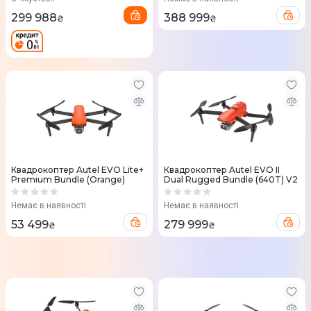
299 988
388 999
₴
₴
Квадрокоптер Autel EVO Lite+
Квадрокоптер Autel EVO II
Premium Bundle (Orange)
Dual Rugged Bundle (640T) V2
Немає в наявності
Немає в наявності
53 499
279 999
₴
₴