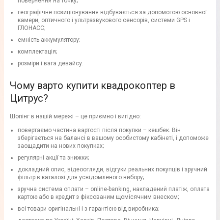
повернення на точку;
географічне позиціонування відбувається за допомогою основної
камери, оптичного і ультразвукового сенсорів, системи GPS і
ГЛОНАСС;
емність аккумулятору;
комплектація;
розміри і вага девайсу.
Чому варто купити квадрокоптер в
Цитрус?
Шопінг в нашій мережі – це приємно і вигідно:
повертаємо частина вартості після покупки – кешбек. Він
зберігається на балансі в вашому особистому кабінеті, і допоможе
заощадити на нових покупках;
регулярні акції та знижки;
докладний опис, відеоогляди, відгуки реальних покупців і зручний
фільтр в каталозі для усвідомленого вибору;
зручна система оплати – online-banking, накладений платіж, оплата
картою або в кредит з фіксованим щомісячним внеском;
всі товари оригінальні і з гарантією від виробника;