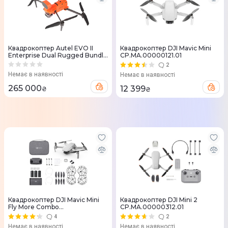
Квадрокоптер Autel EVO II
Квадрокоптер DJI Mavic Mini
Enterprise Dual Rugged Bundle
CP.MA.00000121.01
(640T)
2
Немає в наявності
Немає в наявності
265 000
12 399
₴
₴
Квадрокоптер DJI Mavic Mini
Квадрокоптер DJI Mini 2
Fly More Combo
CP.MA.00000312.01
CP.MA.00000124.01
4
2
Немає в наявності
Немає в наявності