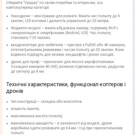
Обирайте "іграшку" по своїм потребам та інтересам, ось
найпопулярніші категорії:
Нанодрони – міні-іграшки для розваги. Мають час польоту до 5
хвилин, LED-вогники і дальність управління до 20 метрів;
бюджетні моделі – мають вбудовану камеру, підтримку Wi-Fi і
синхронізацію зі смартфонами (Android, iOS). Час польоту
становить 7-20 хвилин;
квадрокоптери для любителів – пристрої з FullHD або 4К камерою,
інтелектуальними режимами і часом польоту до 30 хвилин. Вони
відмінно підійдуть для зйомки ландшафтів і різних заходів;
дрони для профі – призначені для якісної аерофотозйомки.
Оснащені камерою 4K UHD, великою підйомною силою, радіусом
дії сигналу до 8 км.
Технічні характеристики, функціонал коптеров і
дронів
тип конструкції – складна або монолітна;
кількість гвинтів;
максимальна висота польоту;
максимальна швидкість – в залежності від моделі, дрони
виробника здатні розвивати до 64 км / год при горизонтальному
польоті;