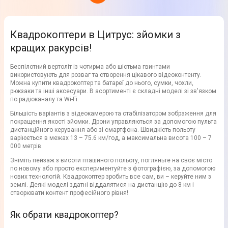
Квадрокоптери в Цитрус: зйомки з
кращих ракурсів!
Беспілотний вертоліт із чотирма або шістьма гвинтами
використовують для розваг та створення цікавого відеоконтенту.
Можна купити квадрокоптер та батареї до нього, сумки, чохли,
рюкзаки та інші аксесуари. В асортименті є складні моделі зі зв'язком
по радіоканалу та Wi-Fi.
Більшість варіантів з відеокамерою та стабілізатором зображення для
покращення якості зйомки. Дрони управляються за допомогою пульта
дистанційного керування або зі смартфона. Швидкість польоту
варіюється в межах 13 – 75.6 км/год, а максимальна висота 100 – 7
000 метрів.
Зніміть пейзаж з висоти пташиного польоту, погляньте на своє місто
по новому або просто експериментуйте з фотографією, за допомогою
нових технологій. Квадрокоптер зробить все сам, ви – керуйте ним з
землі. Деякі моделі здатні віддалятися на дистанцію до 8 км і
створювати контент професійного рівня!
Як обрати квадрокоптер?