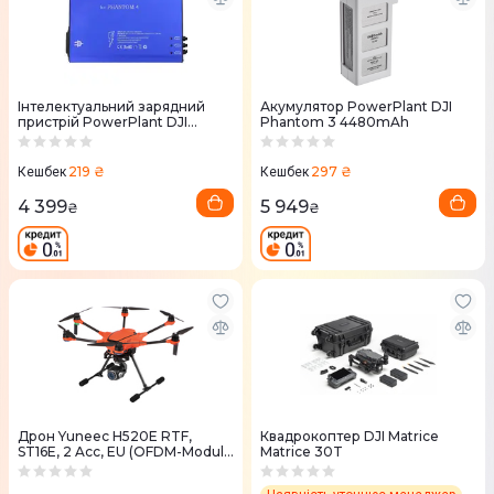
Інтелектуальний зарядний
Акумулятор PowerPlant DJI
пристрій PowerPlant DJI
Phantom 3 4480mAh
Phantom 4
219 ₴
297 ₴
Кешбек
Кешбек
4 399
5 949
₴
₴
Дрон Yuneec H520E RTF,
Квадрокоптер DJI Matrice
ST16E, 2 Acc, EU (OFDM-Modul)
Matrice 30T
без камери YUNH520EEU