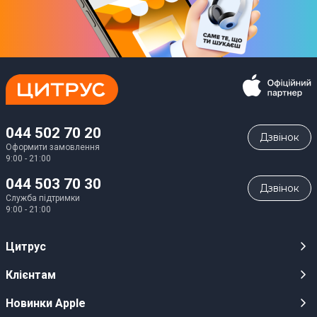
044 502 70 20
Дзвiнок
Оформити замовлення
9:00 - 21:00
044 503 70 30
Дзвiнок
Служба підтримки
9:00 - 21:00
Цитрус
Кар’єра
Клієнтам
Магазини
Публічні оферти
Новинки Apple
Для ЗМІ