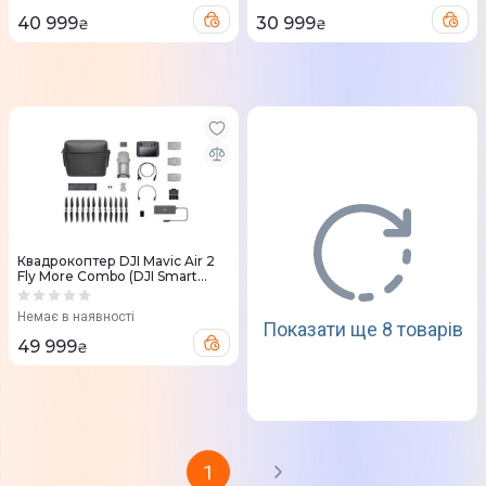
40 999
30 999
₴
₴
Квадрокоптер DJI Mavic Air 2
Fly More Combo (DJI Smart
Controller)
CP.MA.00000289.01
Немає в наявності
Показати ще 8 товарів
49 999
₴
1