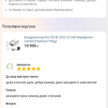
доставка по Україні: Харків, Полтава, Вінниця, Чернівці, Дніпро,
Херсон та інші міста.
по Києву та Одесі доставляємо безкоштовно!
Популярні відгуки
Квадрокоптер Fimi X8 SE 2022 V2 with Megaphone
Combo(2*battery+1*bag)
19 999
₴
микаель
Досвід використання
:
дуже класний дрон добра камера дуже швидкий и компактний
Плюси
:
швидкий,гарна камера,дуже стильний.
Мінуси
: