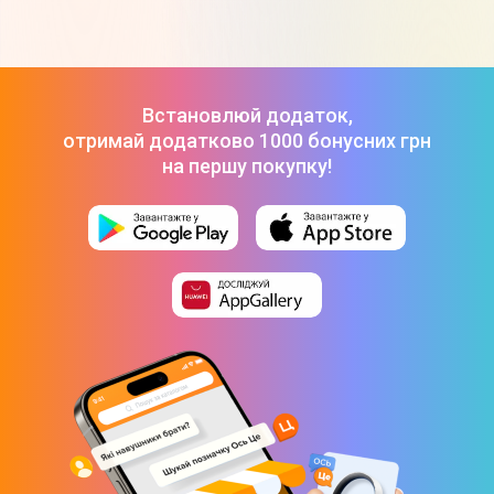
ТОП-3 дорогих товарів з категорії Квадрокоптери в Цитрусі
Квадрокоптер DJI Mavic 3T
-
269 999 ₴
Інтелектуальний зарядний пристрій PowerPlant DJI
Phantom 4
-
4 399 ₴
Квадрокоптер DJI Mavic Mini CP.MA.00000121.01
-
12 399 ₴
Квадрокоптер DJI Mavic 3T
-
269 999 ₴
Встановлюй додаток,
отримай додатково 1000 бонусних грн
на першу покупку!