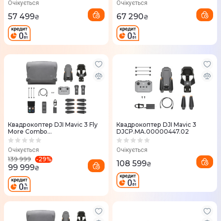
Очікується
Очікується
57 499
67 290
₴
₴
Квадрокоптер DJI Mavic 3 Fly
Квадрокоптер DJI Mavic 3
More Combo
DJCP.MA.00000447.02
DJCP.MA.00000452.02
Очікується
Очікується
-
29
%
139 999
108 599
₴
99 999
₴