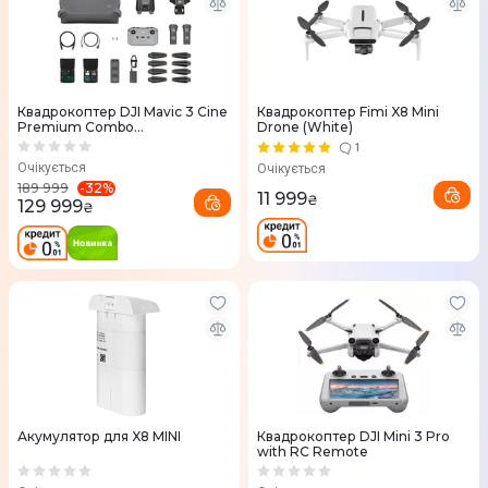
Квадрокоптер DJI Mavic 3 Cine
Квадрокоптер Fimi X8 Mini
Premium Combo
Drone (White)
DJCP.MA.00000457.02
1
Очікується
Очікується
-
32
%
189 999
11 999
₴
129 999
₴
Акумулятор для X8 MINI
Квадрокоптер DJI Mini 3 Pro
with RC Remote