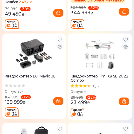
Наявність уточнює менеджер
2 472 ₴
Кешбек
-
32
%
509 999
-
38
%
79 999
344 999
₴
49 450
₴
Квадрокоптер DJI Mavic 3E
Квадрокоптер Fimi X8 SE 2022
Combo
2
Очікується
Очікується
-
15
%
164 999
-
22
%
29 999
139 999
23 499
₴
₴