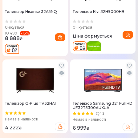
Телевізор Hisense 32A5NQ
Телевізор Kivi 32H9000HB
Очікується
Очікується
-
15
%
10 499
Ціна формується
8 888
₴
Телевізор G-Plus TV32HA1
Телевізор Samsung 32" Full HD
UE32T5300AUXUA
12
Немає в наявності
Немає в наявності
4 222
6 999
₴
₴