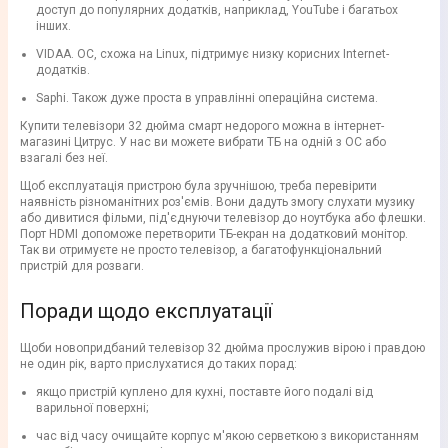
доступ до популярних додатків, наприклад, YouTube і багатьох
інших.
VIDAA. ОС, схожа на Linux, підтримує низку корисних Internet-
додатків.
Saphi. Також дуже проста в управлінні операційна система.
Купити телевізори 32 дюйма смарт недорого можна в інтернет-
магазині Цитрус. У нас ви можете вибрати ТБ на одній з ОС або
взагалі без неї.
Щоб експлуатація пристрою була зручнішою, треба перевірити
наявність різноманітних роз'ємів. Вони дадуть змогу слухати музику
або дивитися фільми, під'єднуючи телевізор до ноутбука або флешки.
Порт HDMI допоможе перетворити ТБ-екран на додатковий монітор.
Так ви отримуєте не просто телевізор, а багатофункціональний
пристрій для розваги.
Поради щодо експлуатації
Щоби новопридбаний телевізор 32 дюйма прослужив вірою і правдою
не один рік, варто прислухатися до таких порад:
якщо пристрій куплено для кухні, поставте його подалі від
варильної поверхні;
час від часу очищайте корпус м'якою серветкою з використанням