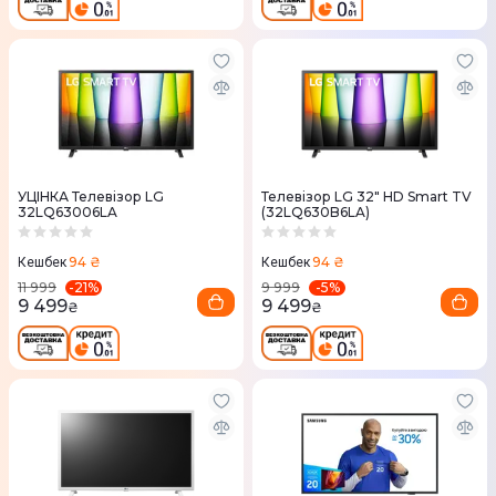
УЦІНКА Телевізор LG
Телевізор LG 32" HD Smart TV
32LQ63006LA
(32LQ630B6LA)
94 ₴
94 ₴
Кешбек
Кешбек
-
21
%
-
5
%
11 999
9 999
9 499
9 499
₴
₴