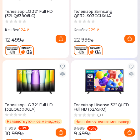
Телевізор LG 32" Full HD
Телевізор Samsung
(32LQ63806LC)
QE32LS03CCUXUA
124 ₴
229 ₴
Кешбек
Кешбек
12 499
22 999
₴
₴
Телевізор LG 32" Full HD
Телевізор Hisense 32" QLED
(32LQ63006LA)
Full HD (32A5KQ)
1
Наявність уточнює менеджер
Наявність уточнює менеджер
-
8
%
11 999
-
5
%
9 999
10 999
9 499
₴
₴