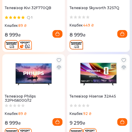
Телевізор Kivi 32F770QB
Телевізор Skyworth 32S7Q
1
449 ₴
89 ₴
Кешбек
Кешбек
8 999
8 999
₴
₴
Телевізор Philips
Телевізор Hisense 32A4S
32PHS6000/12
89 ₴
92 ₴
Кешбек
Кешбек
8 999
9 299
₴
₴