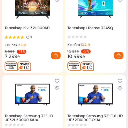
Телевізор Kivi 32H800KB
Телевізор Hisense 32A5Q
3
104 ₴
72 ₴
Кешбек
Кешбек
-
5
%
-
19
%
10 999
8 999
10 499
7 299
₴
₴
Телевізор Samsung 32" HD
Телевізор Samsung 32" Full HD
UE32H5000FUXUA
UE32F6000FUXUA