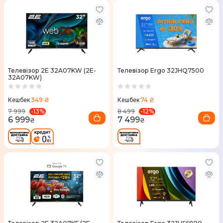
Телевізор 2E 32A07KW (2E-
Телевізор Ergo 32JHQ7500
32A07KW)
349 ₴
74 ₴
Кешбек
Кешбек
-
13
%
-
12
%
7 999
8 499
6 999
7 499
₴
₴