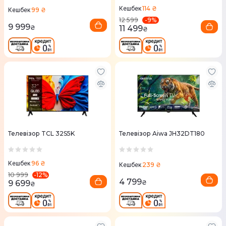
114 ₴
Кешбек
99 ₴
Кешбек
-
9
%
12 599
9 999
11 499
₴
₴
Телевізор TCL 32S5K
Телевізор Aiwa JH32DT180
96 ₴
Кешбек
239 ₴
Кешбек
-
12
%
10 999
4 799
9 699
₴
₴