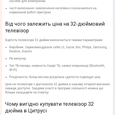
засобів для електроніки;
часті включення і виключення негативно позначаються на
нормальній роботі пристрою.
Від чого залежить ціна на 32-дюймовий
телевізор
Вартість телевізора 32 дюйми визначається такими параметрами:
Виробник. Зарекомендували себе LG, Gazer, Kivi, Philips, Samsung,
Realme, Xiaomi.
Рік випуску.
Тип ТБ-тюнера, наявність Смарт ТБ, наявні комунікації (Bluetooth,
Wi-Fi).
Роздільність. Більш висока роздільна здатність підвищує ціну.
Ціни на телевізори з діагоналлю 32 дюйма в нашому інтернет-магазині
завжди доступні. Завдяки участі в програмі лояльності можна ще
більше заощадити на покупці.
Чому вигідно купувати телевізор 32
дюйма в Цитрусі