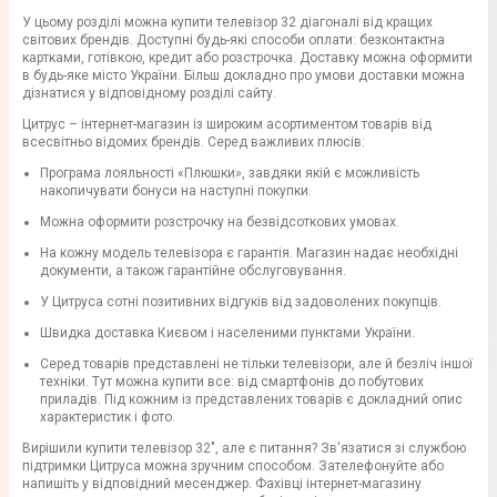
У цьому розділі можна купити телевізор 32 діагоналі від кращих
світових брендів. Доступні будь-які способи оплати: безконтактна
картками, готівкою, кредит або розстрочка. Доставку можна оформити
в будь-яке місто України. Більш докладно про умови доставки можна
дізнатися у відповідному розділі сайту.
Цитрус – інтернет-магазин із широким асортиментом товарів від
всесвітньо відомих брендів. Серед важливих плюсів:
Програма лояльності «Плюшки», завдяки якій є можливість
накопичувати бонуси на наступні покупки.
Можна оформити розстрочку на безвідсоткових умовах.
На кожну модель телевізора є гарантія. Магазин надає необхідні
документи, а також гарантійне обслуговування.
У Цитруса сотні позитивних відгуків від задоволених покупців.
Швидка доставка Києвом і населеними пунктами України.
Серед товарів представлені не тільки телевізори, але й безліч іншої
техніки. Тут можна купити все: від смартфонів до побутових
приладів. Під кожним із представлених товарів є докладний опис
характеристик і фото.
Вирішили купити телевізор 32", але є питання? Зв'язатися зі службою
підтримки Цитруса можна зручним способом. Зателефонуйте або
напишіть у відповідний месенджер. Фахівці інтернет-магазину