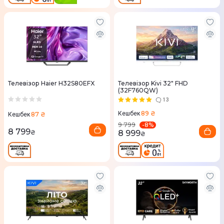
Телевізор Haier H32S80EFX
Телевізор Kivi 32" FHD
(32F760QW)
13
89 ₴
Кешбек
87 ₴
Кешбек
-
8
%
9 799
8 799
₴
8 999
₴