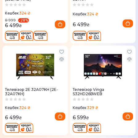
324 ₴
Кешбек
324 ₴
Кешбек
-
28
%
8 999
6 499
6 499
₴
₴
Телевізор 2E 32A07KH (2E-
Телевізор Vinga
32A07KH)
S32HD26BWEB
324 ₴
329 ₴
Кешбек
Кешбек
6 499
6 599
₴
₴