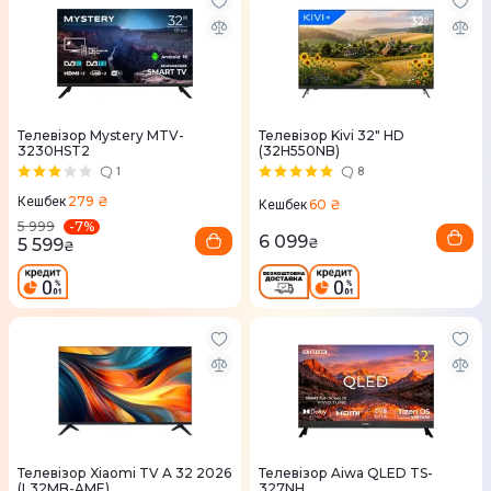
Телевізор Mystery MTV-
Телевізор Kivi 32" HD
3230HST2
(32H550NB)
1
8
279 ₴
Кешбек
60 ₴
Кешбек
-
7
%
5 999
6 099
5 599
₴
₴
Телевізор Xiaomi TV A 32 2026
Телевізор Aiwa QLED TS-
(L32MB-AME)
327NH