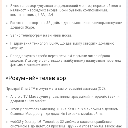
Якщо телевізор купується як додатковий монітор, переконайтеся в
наявності необхідних входів. Вони бувають композитними,
компонентними, USB, LAN.
Багато телевізорів на 32 дюйма дають можливість використовувати
додаток Skype.
Запис телепрограм на знімний носій.
Підтримання технології DLNA, що дає змогу створити домашню
мережу.
Перед покупкою треба перевірити, які формати читає обрана
модель. У цьому є сенс, якщо в майбутньому планується перегляд
фільмів зі знімних носіїв.
«Розумний» телевізор
Пристрої Smart TV можуть мати такі операційні системи (ОС):
Android TV. Має зручне управлінням, зрозумілий інтерфейс і звичні
додатки з Play Market.
Tizen у пристроях Samsung. ОС на базі Linux з високим відсотком
безпеки. Має доступ до додатків і сховищ медіафайлів.
webOS у бренда LG. Телевізор 32 дюйма з такою операційною
системою відрізняється простим і зручним управлінням. Також має