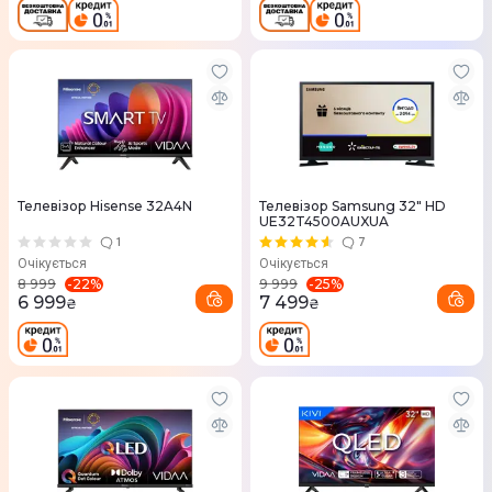
Телевізор Hisense 32A4N
Телевізор Samsung 32" HD
UE32T4500AUXUA
1
7
Очікується
Очікується
-
22
%
-
25
%
8 999
9 999
6 999
7 499
₴
₴