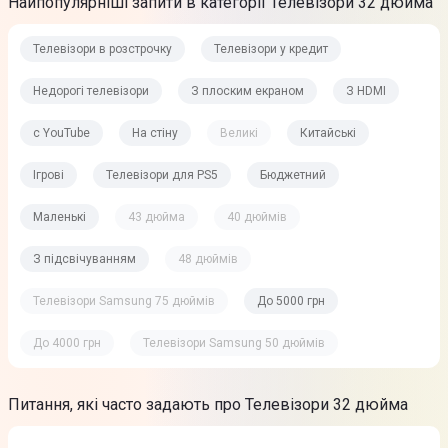
Найпопулярніші запити в категорії Телевізори 32 дюйма
Телевізори в розстрочку
Телевізори у кредит
Недорогі телевізори
З плоским екраном
З HDMI
c YouTube
На стіну
Великі
Китайські
Ігрові
Телевізори для PS5
Бюджетний
Маленькі
43 дюйма
40 дюймів
З підсвічуванням
48 дюймів
Телевізори Samsung 75 дюймів
До 5000 грн
До 4000 грн
Телевізори Samsung 50 дюймів
Питання, які часто задають про Телевізори 32 дюйма