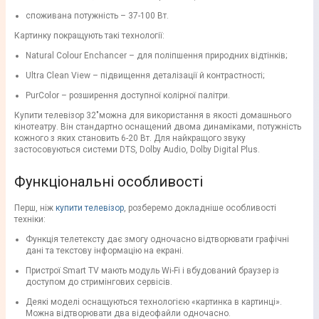
споживана потужність – 37-100 Вт.
Картинку покращують такі технології:
Natural Colour Enchancer – для поліпшення природних відтінків;
Ultra Clean View – підвищення деталізації й контрастності;
PurColor – розширення доступної колірної палітри.
Купити телевізор 32"можна для використання в якості домашнього
кінотеатру. Він стандартно оснащений двома динаміками, потужність
кожного з яких становить 6-20 Вт. Для найкращого звуку
застосовуються системи DTS, Dolby Audio, Dolby Digital Plus.
Функціональні особливості
Перш, ніж
купити телевізор
, розберемо докладніше особливості
техніки:
Функція телетексту дає змогу одночасно відтворювати графічні
дані та текстову інформацію на екрані.
Пристрої Smart TV мають модуль Wi-Fi і вбудований браузер із
доступом до стримінгових сервісів.
Деякі моделі оснащуються технологією «картинка в картинці».
Можна відтворювати два відеофайли одночасно.