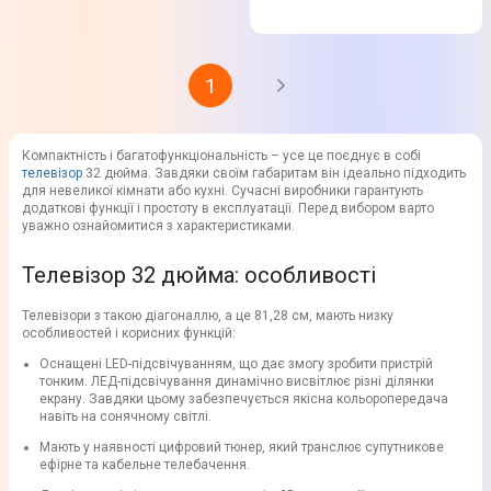
1
Компактність і багатофункціональність – усе це поєднує в собі
телевізор
32 дюйма. Завдяки своїм габаритам він ідеально підходить
для невеликої кімнати або кухні. Сучасні виробники гарантують
додаткові функції і простоту в експлуатації. Перед вибором варто
уважно ознайомитися з характеристиками.
Телевізор 32 дюйма: особливості
Телевізори з такою діагоналлю, а це 81,28 см, мають низку
особливостей і корисних функцій:
Оснащені LED-підсвічуванням, що дає змогу зробити пристрій
тонким. ЛЕД-підсвічування динамічно висвітлює різні ділянки
екрану. Завдяки цьому забезпечується якісна кольоропередача
навіть на сонячному світлі.
Мають у наявності цифровий тюнер, який транслює супутникове
ефірне та кабельне телебачення.