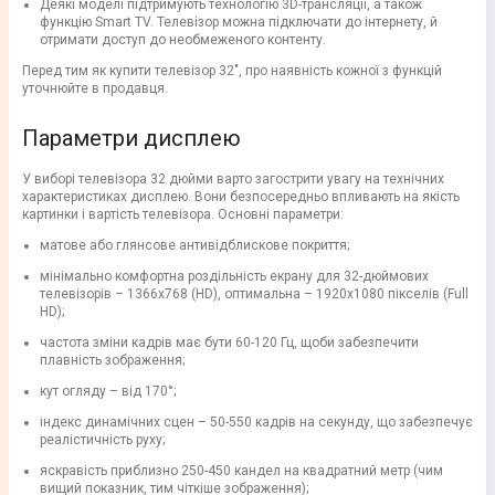
Деякі моделі підтримують технологію 3D-трансляції, а також
функцію Smart TV. Телевізор можна підключати до інтернету, й
отримати доступ до необмеженого контенту.
Перед тим як купити телевізор 32", про наявність кожної з функцій
уточнюйте в продавця.
Параметри дисплею
У виборі телевізора 32 дюйми варто загострити увагу на технічних
характеристиках дисплею. Вони безпосередньо впливають на якість
картинки і вартість телевізора. Основні параметри:
матове або глянсове антивідблискове покриття;
мінімально комфортна роздільність екрану для 32-дюймових
телевізорів – 1366х768 (HD), оптимальна – 1920х1080 пікселів (Full
HD);
частота зміни кадрів має бути 60-120 Гц, щоби забезпечити
плавність зображення;
кут огляду – від 170°;
індекс динамічних сцен – 50-550 кадрів на секунду, що забезпечує
реалістичність руху;
яскравість приблизно 250-450 кандел на квадратний метр (чим
вищий показник, тим чіткіше зображення);