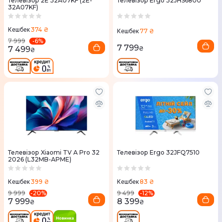
Телевізор 2E 32A07KF (2E-
Телевізор Ergo 32JHS6800
32A07KF)
374 ₴
Кешбек
77 ₴
Кешбек
-
6
%
7 999
7 799
7 499
₴
₴
Телевізор Xiaomi TV A Pro 32
Телевізор Ergo 32JFQ7510
2026 (L32MB-APME)
399 ₴
83 ₴
Кешбек
Кешбек
-
20
%
-
12
%
9 999
9 499
7 999
8 399
₴
₴