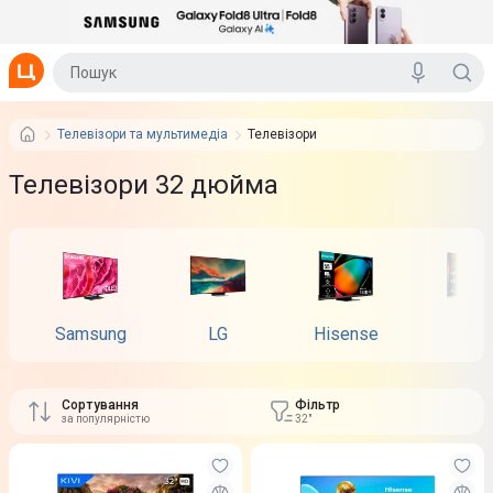
Телевізори та мультимедіа
Телевізори
Телевізори 32 дюйма
Samsung
LG
Hisense
TCL
Сортування
Фільтр
за популярністю
32"