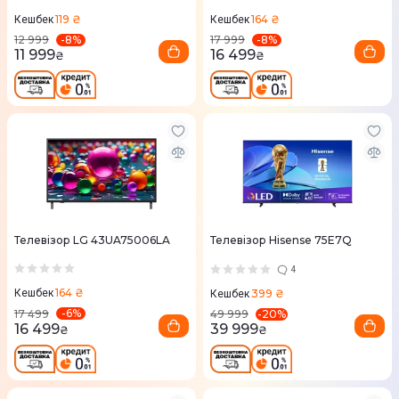
119 ₴
164 ₴
Кешбек
Кешбек
-
8
%
-
8
%
12 999
17 999
11 999
16 499
₴
₴
Телевізор LG 43UA75006LA
Телевізор Hisense 75E7Q
4
164 ₴
399 ₴
Кешбек
Кешбек
-
6
%
-
20
%
17 499
49 999
16 499
39 999
₴
₴