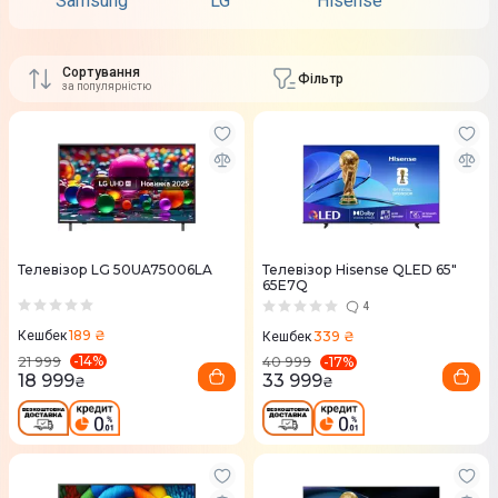
Samsung
LG
Hisense
TCL
Сортування
Фільтр
за популярністю
Телевізор LG 50UA75006LA
Телевізор Hisense QLED 65"
65E7Q
4
189 ₴
339 ₴
Кешбек
Кешбек
-
14
%
-
17
%
21 999
40 999
18 999
33 999
₴
₴