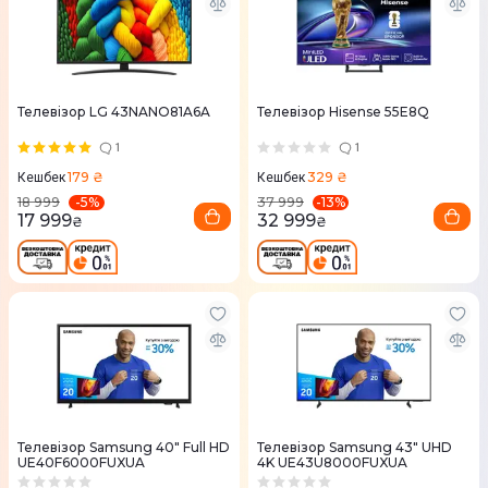
Телевізор LG 43NANO81A6A
Телевізор Hisense 55E8Q
1
1
179 ₴
329 ₴
Кешбек
Кешбек
-
5
%
-
13
%
18 999
37 999
17 999
32 999
₴
₴
Телевізор Samsung 40" Full HD
Телевізор Samsung 43" UHD
UE40F6000FUXUA
4K UE43U8000FUXUA