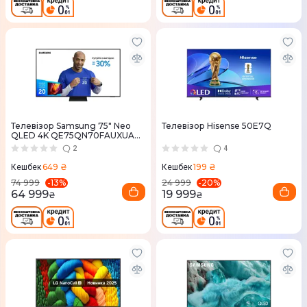
Телевізор Samsung 75" Neo
Телевізор Hisense 50E7Q
QLED 4K QE75QN70FAUXUA
MiniLED Vision AI
2
4
649 ₴
199 ₴
Кешбек
Кешбек
-
13
%
-
20
%
74 999
24 999
64 999
19 999
₴
₴