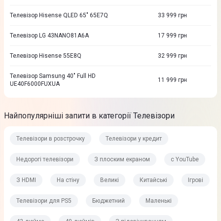
Телевізор Hisense QLED 65" 65E7Q
33 999
грн
Телевізор LG 43NANO81A6A
17 999
грн
Телевізор Hisense 55E8Q
32 999
грн
Телевізор Samsung 40" Full HD
11 999
грн
UE40F6000FUXUA
Найпопулярніші запити в категорії Телевізори
Телевізори в розстрочку
Телевізори у кредит
Недорогі телевізори
З плоским екраном
c YouTube
З HDMI
На стіну
Великі
Китайські
Ігрові
Телевізори для PS5
Бюджетний
Маленькі