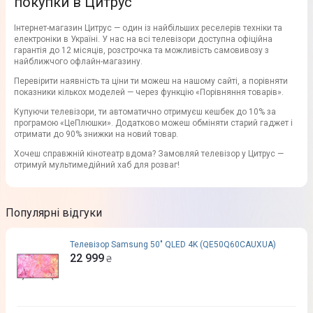
покупки в Цитрус
Інтернет-магазин Цитрус — один із найбільших реселерів техніки та
електроніки в Україні. У нас на всі телевізори доступна офіційна
гарантія до 12 місяців, розстрочка та можливість самовивозу з
найближчого офлайн-магазину.
Перевірити наявність та ціни ти можеш на нашому сайті, а порівняти
показники кількох моделей — через функцію «Порівняння товарів».
Купуючи телевізори, ти автоматично отримуєш кешбек до 10% за
програмою «ЦеПлюшки». Додатково можеш обміняти старий гаджет і
отримати до 90% знижки на новий товар.
Хочеш справжній кінотеатр вдома? Замовляй телевізор у Цитрус —
отримуй мультимедійний хаб для розваг!
Популярні відгуки
Телевізор Samsung 50" QLED 4K (QE50Q60CAUXUA)
22 999
₴