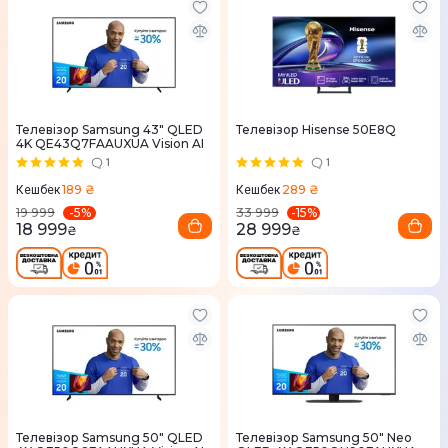
Телевізор Samsung 43" QLED
Телевізор Hisense 50E8Q
4K QE43Q7FAAUXUA Vision AI
1
1
189 ₴
289 ₴
Кешбек
Кешбек
-
5
%
-
15
%
19 999
33 999
18 999
28 999
₴
₴
Телевізор Samsung 50" QLED
Телевізор Samsung 50" Neo