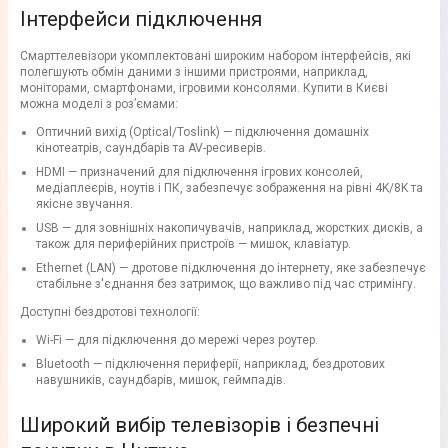
Інтерфейси підключення
Смарттелевізори укомплектовані широким набором інтерфейсів, які
полегшують обмін даними з іншими пристроями, наприклад,
моніторами, смартфонами, ігровими консолями. Купити в Києві
можна моделі з роз’ємами:
Оптичний вихід (Optical/Toslink) — підключення домашніх
кінотеатрів, саундбарів та AV-ресиверів.
HDMI — призначений для підключення ігрових консолей,
медіаплеєрів, ноутів і ПК, забезпечує зображення на рівні 4K/8K та
якісне звучання.
USB — для зовнішніх накопичувачів, наприклад, жорстких дисків, а
також для периферійних пристроїв — мишок, клавіатур.
Ethernet (LAN) — дротове підключення до інтернету, яке забезпечує
стабільне з'єднання без затримок, що важливо під час стримінгу.
Доступні бездротові технології:
Wi-Fi — для підключення до мережі через роутер.
Bluetooth — підключення периферії, наприклад, бездротових
навушників, саундбарів, мишок, геймпадів.
Широкий вибір телевізорів і безпечні