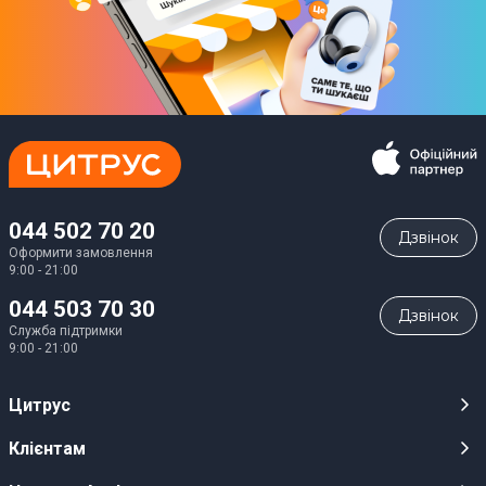
044 502 70 20
Дзвiнок
Оформити замовлення
9:00 - 21:00
044 503 70 30
Дзвiнок
Служба підтримки
9:00 - 21:00
Цитрус
Кар’єра
Клієнтам
Магазини