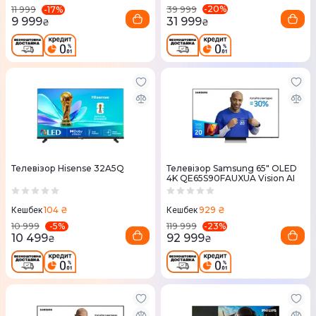
-
20
%
-
17
%
39 999
11 999
31 999
9 999
₴
₴
Телевізор Hisense 32A5Q
Телевізор Samsung 65" OLED
4K QE65S90FAUXUA Vision AI
104 ₴
929 ₴
Кешбек
Кешбек
-
5
%
-
23
%
10 999
119 999
10 499
92 999
₴
₴