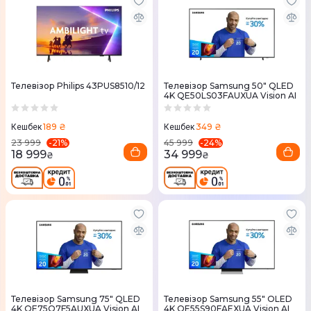
Телевізор Philips 43PUS8510/12
Телевізор Samsung 50" QLED
4K QE50LS03FAUXUA Vision AI
189 ₴
349 ₴
Кешбек
Кешбек
-
21
%
-
24
%
23 999
45 999
18 999
34 999
₴
₴
Телевізор Samsung 75" QLED
Телевізор Samsung 55" OLED
4K QE75Q7F5AUXUA Vision AI
4K QE55S90FAEXUA Vision AI