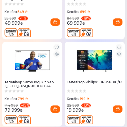
549 ₴
699 ₴
Кешбек
Кешбек
-
11
%
-
18
%
55 999
84 999
49 999
69 999
₴
₴
Телевізор Samsung 65" Neo
Телевізор Philips 50PUS8010/12
QLED QE65QN800DUXUA
MiniLED
799 ₴
199 ₴
Кешбек
Кешбек
-
45
%
-
13
%
144 999
22 999
79 999
19 999
₴
₴