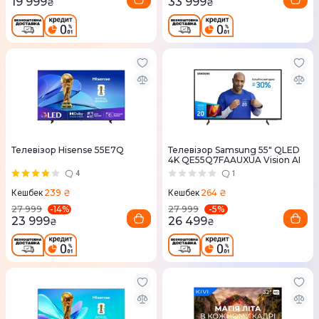
19 999
33 999
₴
₴
Телевізор Hisense 55E7Q
Телевізор Samsung 55" QLED
4K QE55Q7FAAUXUA Vision AI
4
1
239 ₴
264 ₴
Кешбек
Кешбек
-
14
%
-
5
%
27 999
27 999
23 999
26 499
₴
₴