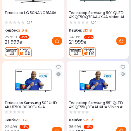
Телевізор LG 50NANO81A6A
Телевізор Samsung 50" QLED
4K QE50Q7FAAUXUA Vision AI
1
1
219 ₴
219 ₴
Кешбек
Кешбек
-
15
%
-
12
%
25 999
24 999
21 999
21 999
₴
₴
Телевізор Samsung 50" UHD
Телевізор Samsung 55" QLED
4K UE50U8000FUXUA
4K QE55Q8FAAUXUA Vision AI
199 ₴
339 ₴
Кешбек
Кешбек
-
11
%
-
6
%
22 499
35 999