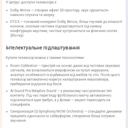
У Цитрус доступні телевізори з:
Dolby Atmos — створює ефект 3D-простору, звук «рухається»
навколо слухача та зверху.
DTS:X — головний конкурент Dolby Atmos, більш гнучкий до кількості
колонок, оскільки система підлаштовується під наявну
конфігурацію акустики, частіше зустрічається на фізичних носіях
(Blu-ray).
Інтелектуальне підлаштування
Купити телевізор можна з такими технологіями:
Room Calibration — пристрій на основі даних від тестових звукових
сигналів, які вловлюються мікрофоном на пульті керування,
аналізує особливості їх відбивання від меблів та стін. Після цього
телевізор автоматично коригує налаштування еквалайзера,
прибираючи відлуння від басів.
AI Sound Pro/Adaptive Sound — у реальному часі розпізнає тип
контенту. Під час перегляду футбольного матчу автоматично
підсилюється шум трибун, а у фільмі — акцент переходить на
спецефекти.
Синхронізація (Q-Symphony/WOW Orchestra) — стандартні динаміки
працюють одночасно із сабвуфером, створюючи більш потужне
звучання.