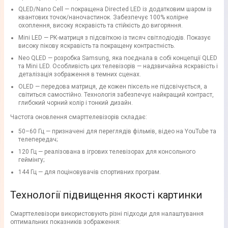
QLED/Nano Cell — покращена Directed LED із додатковим шаром із
квантових точок/наночастинок. Забезпечує 100% колірне
охоплення, високу яскравість та стійкість до вигоряння.
Mini LED — РК-матриця з підсвіткою із тисяч світлодіодів. Показує
високу пікову яскравість та покращену контрастність.
Neo QLED — розробка Samsung, яка поєднала в собі концепції QLED
та Mini LED. Особливість цих телевізорів — надзвичайна яскравість і
деталізація зображення в темних сценах.
OLED — передова матриця, де кожен піксель не підсвічується, а
світиться самостійно. Технологія забезпечує найкращий контраст,
глибокий чорний колір і тонкий дизайн.
Частота оновлення смарттелевізорів складає:
50–60 Гц — призначені для переглядів фільмів, відео на YouTube та
телепередач;
120 Гц — реалізована в ігрових телевізорах для консольного
геймінгу;
144 Гц — для поціновувачів спортивних програм.
Технології підвищення якості картинки
Смарттелевізори використовують різні підходи для налаштування
оптимальних показників зображення: