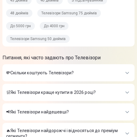
43 дюйма
40 дюймів
З підсвічуванням
48 дюймів
Телевізори Samsung 75 дюймів
До 5000 грн
До 4000 грн
Телевізори Samsung 50 дюймів
Питання, які часто задають про Телевізори
💸Скільки коштують Телевізори?
Вартість товарів в категорії Телевізори в інтернет-магазині
Цитрус
🛒Які Телевізори краще купити в 2026 році?
Телевізор LG 50UA75006LA
-
18 999 ₴
Найкращі Телевізори в 2026 році на думку інтернет-магазину
Телевізор Philips 43PUS7000/12
-
14 999 ₴
Цитрус
Телевізор Hisense 55E7Q
-
23 999 ₴
📢Які Телевізори найдешевші?
Телевізор LG 50UA75006LA
-
18 999 ₴
На сьогодні найдешевші Телевізори
Телевізор Philips 43PUS7000/12
-
14 999 ₴
Телевізор Hisense 55E7Q
-
23 999 ₴
🔥Які Телевізори найдорожчі і відносяться до преміум
Телевізор LG 50UA75006LA
-
18 999 ₴
сегменту?