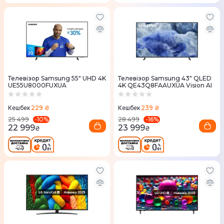
Телевізор Samsung 55" UHD 4K
Телевізор Samsung 43" QLED
UE55U8000FUXUA
4K QE43Q8FAAUXUA Vision AI
229 ₴
239 ₴
Кешбек
Кешбек
-
10
%
-
16
%
25 499
28 499
22 999
23 999
₴
₴