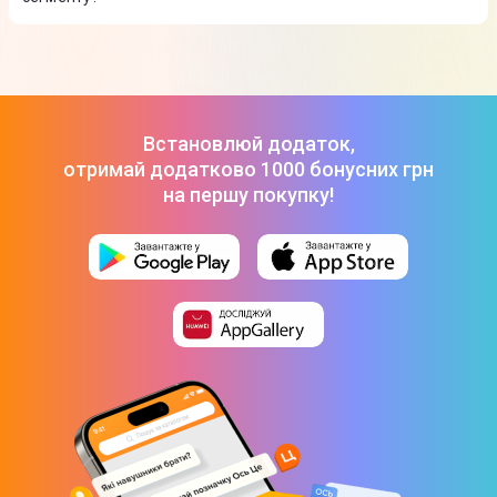
Телевізор Philips 43PUS7000/12
-
14 999 ₴
Телевізор Hisense 55E7Q
-
23 999 ₴
ТОП-3 дорогих товарів з категорії Телевізори в Цитрусі
Телевізор LG 50UA75006LA
-
18 999 ₴
Телевізор Philips 43PUS7000/12
-
14 999 ₴
Телевізор Hisense 55E7Q
-
23 999 ₴
Встановлюй додаток,
отримай додатково 1000 бонусних грн
на першу покупку!