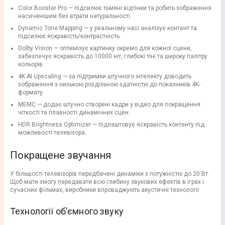
Color Booster Pro — підсилює тьмяні відтінки та робить зображення
насиченішим без втрати натуральності.
Dynamic Tone Mapping — у реальному часі аналізує контент та
підсилює яскравість/контрастність.
Dolby Vision — оптимізує картинку окремо для кожної сцени,
забезпечує яскравість до 10000 ніт, глибокі тіні та широку палітру
кольорів.
4K AI Upscaling — за підтримки штучного інтелекту доводить
зображення з низькою роздільною здатністю до показників 4K-
формату.
MEMC — додає штучно створені кадри у відео для покращення
чіткості та плавності динамічних сцен.
HDR Brightness Optimizer — підлаштовує яскравість контенту під
можливості телевізора.
Покращене звучання
У більшості телевізорів передбачені динаміки з потужністю до 20 Вт.
Щоб мати змогу передавати всю глибину звукових ефектів в іграх і
сучасних фільмах, виробники впроваджують акустичні технології.
Технології об’ємного звуку