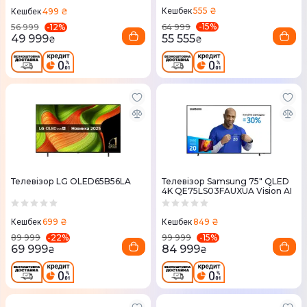
555 ₴
499 ₴
Кешбек
Кешбек
-
15
%
-
12
%
64 999
56 999
55 555
49 999
₴
₴
Телевізор LG OLED65B56LA
Телевізор Samsung 75" QLED
4K QE75LS03FAUXUA Vision AI
699 ₴
849 ₴
Кешбек
Кешбек
-
22
%
-
15
%
89 999
99 999
69 999
84 999
₴
₴