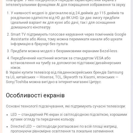
платформ. У них поєднуються передові характеристики екрана з
інтелектуальними функціями AI для покращення зображення та звуку.
У наявності моделі із діагоналлю від 24 дюймів до 115 дюймів та
роздільною здатністю від HD до 8K UHD. Це дає змогу придбати
ідеальний варіант як для кухні або дачі, так і для оснащення
домашнього кінотеатру.
Smart TV підтримують голосове керування через помічників Google
Assistante або Alexa, тому можна перемикати канали або шукати
інформацію в браузері без пульта.
Придбати можна моделі з безрамковими екранами Bezel-less.
Передбачений настінний монтаж за стандартом VESA або
встановлення на тумбу за допомогою підставки/дизайнерських
ніжок.
В Україні купити телевізор від південнокорейських брендів Samsung
та LG, китайських — Hisense, TCL, Skyworth та Xiaomi, японських —
Sony/Toshiba можна вигідно в інтернет-магазині Цитрус.
Особливості екранів
Основні технології підсвічування, які підтримують сучасні телевізори:
LED — стандартний РК-екран зі світлодіодною підсвіткою, хорошими
кутами огляду та передачею кольору.
Directed LED — світлодіоди розташовані по всій площі матриці,
пропонуючи рівномірне освітлення та локальне затемнення.