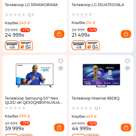
Телевізор LG 55NANO81A6A
Телевізор LG 55UA75006LA
1
214 ₴
249 ₴
Кешбек
Кешбек
-
14
%
-
17
%
24 999
29 999
21 499
24 999
₴
₴
Телевізор Samsung 50" Neo
Телевізор Hisense 65E8Q
QLED 4K QE50QN80FAUXUA
MiniLED Vision AI
1
399 ₴
449 ₴
Кешбек
Кешбек
-
13
%
-
10
%
45 999
49 999
39 999
44 999
₴
₴