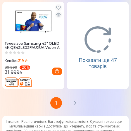
Телевізор Samsung 43" QLED
4K QE43LS03FAUXUA Vision AI
Показати ще 47
319 ₴
Кешбек
товарів
-
20
%
39 999
31 999
₴
1
Інтелект. Реалістичність. Багатофункціональність. Сучасні телевізори
— мультимедійні хаби з доступом до інтернету, ігор та стримінгових