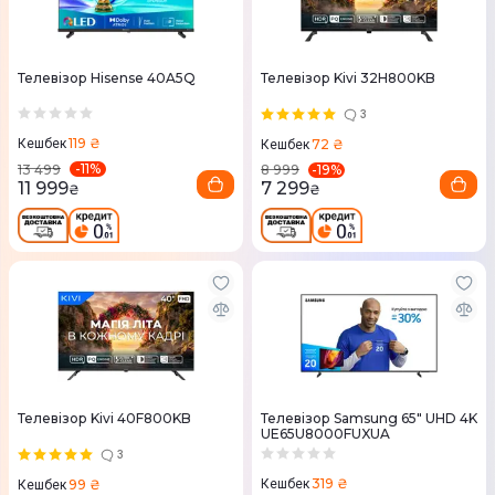
Телевізор Hisense 40A5Q
Телевізор Kivi 32H800KB
3
119 ₴
72 ₴
Кешбек
Кешбек
-
11
%
-
19
%
13 499
8 999
11 999
7 299
₴
₴
Телевізор Kivi 40F800KB
Телевізор Samsung 65" UHD 4K
UE65U8000FUXUA
3
319 ₴
99 ₴
Кешбек
Кешбек