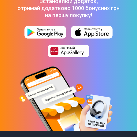
Встановлюй додаток,
Чохол AirTag Loop (Deep Navy) MHJ03ZM/A
-
1 299 ₴
отримай додатково 1000 бонусних грн
на першу покупку!