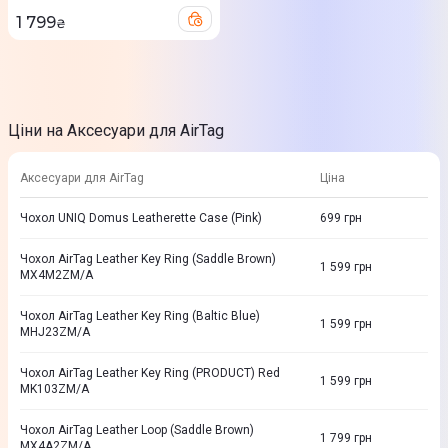
1 799
₴
Ціни на Аксесуари для AirTag
Аксесуари для AirTag
Ціна
Чохол UNIQ Domus Leatherette Case (Pink)
699
грн
Чохол AirTag Leather Key Ring (Saddle Brown)
1 599
грн
MX4M2ZM/A
Чохол AirTag Leather Key Ring (Baltic Blue)
1 599
грн
MHJ23ZM/A
Чохол AirTag Leather Key Ring (PRODUCT) Red
1 599
грн
MK103ZM/A
Чохол AirTag Leather Loop (Saddle Brown)
1 799
грн
MX4A2ZM/A