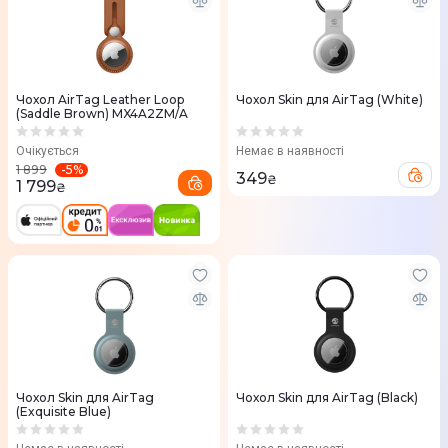
Чохол AirTag Leather Loop
Чохол Skin для AirTag (White)
(Saddle Brown) MX4A2ZM/A
Очікується
Немає в наявності
-
5
%
1 899
349
₴
1 799
₴
Чохол Skin для AirTag
Чохол Skin для AirTag (Black)
(Exquisite Blue)