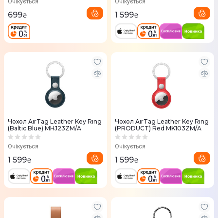
Очікується
Очікується
699
1 599
₴
₴
Чохол AirTag Leather Key Ring
Чохол AirTag Leather Key Ring
(Baltic Blue) MHJ23ZM/A
(PRODUCT) Red MK103ZM/A
Очікується
Очікується
1 599
1 599
₴
₴