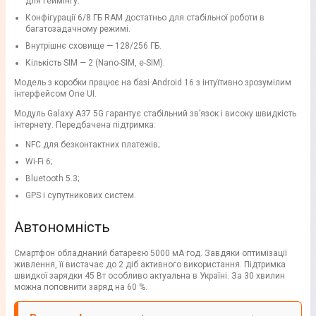
для геймінгу.
Конфігурації 6/8 ГБ RAM достатньо для стабільної роботи в
багатозадачному режимі.
Внутрішнє сховище — 128/256 ГБ.
Кількість SIM — 2 (Nano-SIM, e-SIM).
Модель з коробки працює на базі Android 16 з інтуїтивно зрозумілим
інтерфейсом One UI.
Модуль Galaxy A37 5G гарантує стабільний зв’язок і високу швидкість
інтернету. Передбачена підтримка:
NFC для безконтактних платежів;
Wi-Fi 6;
Bluetooth 5.3;
GPS і супутникових систем.
Автономність
Смартфон обладнаний батареєю 5000 мА·год. Завдяки оптимізації
живлення, її вистачає до 2 діб активного використання. Підтримка
швидкої зарядки 45 Вт особливо актуальна в Україні. За 30 хвилин
можна поповнити заряд на 60 %.