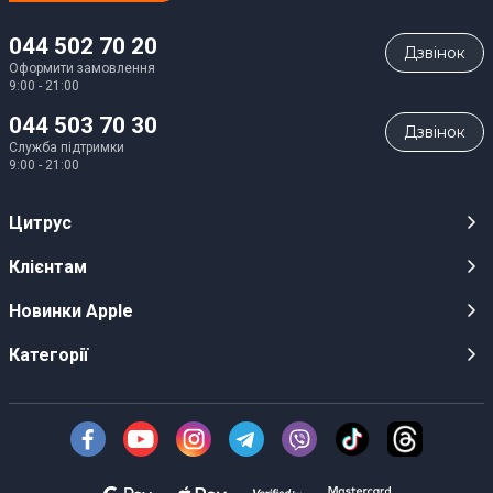
044 502 70 20
Дзвiнок
Оформити замовлення
9:00 - 21:00
044 503 70 30
Дзвiнок
Служба підтримки
9:00 - 21:00
Цитрус
Кар’єра
Клієнтам
Магазини
Публічні оферти
Новинки Apple
Для ЗМІ
Відеоогляди
iPhone 17
Категорії
Оптовим клієнтам
Акції, розіграші, призи
iPhone 17 Pro
Аудіо
Служба підтримки клієнтів
Інструкції та прошивки
iPhone 17 Pro Max
Техніка Apple
Про Компанію
Доставка
iPhone Air
Смартфони
Новини
Оплата
AirPods Pro 3