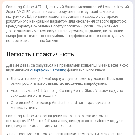
Samsung Galaxy A37 — ідеальний баланс можливостей і стилю. Крутий
Super AMOLED екран, висока продуктивність, сучасні камери з
підтримкою ШІ, топовий захист у поєднанні з хорошою батареєю
роблять його найкращим варіантом для оновлення старого пристрою.
Бренд гарантує оновлення софту протягом 6 років. Тому новинка
довго залишатиметься актуальною. Зручний, надійний, витривалий
смартфон з інтуїтивно зрозумілим інтерфейсом стане також вдалим
подарунком для літніх батьків.
Легкість і практичність
Дизайн девайса базується на преміальній концепції Sleek Bezel, якою
вирізняються
смартфони Samsung
флагманського класу.
Легкий, тонкий (7.4 мм) корпус зручно лежить у долоні. Посилені
рамки роблять його стійким до щоденних випробувань.
Екран займає 86.5 % площі. Corning Gorilla Glass Victus+ надійно
захищає його від подряпин.
Оновлений блок камер Ambient Island виглядає сучасно і
мінімалістично.
Samsung Galaxy A37 оснащений пило- і вологозахистом за
стандартом IP68 — не боїться дощу, випадкового падіння у воду чи
пил, тому підійде для дитини-школяра.
У наявності моделі всіх кольорів лінійки: темно-синій, сірий, світло-