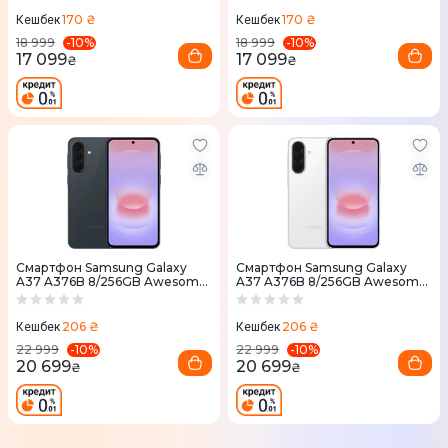
170 ₴
170 ₴
Кешбек
Кешбек
-
10
%
-
10
%
18 999
18 999
17 099
17 099
₴
₴
Смартфон Samsung Galaxy
Смартфон Samsung Galaxy
A37 A376B 8/256GB Awesome
A37 A376B 8/256GB Awesome
Graygreen (SM-
White (SM-A376BZWGEUC)
A376BDGGEUC)
206 ₴
206 ₴
Кешбек
Кешбек
-
10
%
-
10
%
22 999
22 999
20 699
20 699
₴
₴