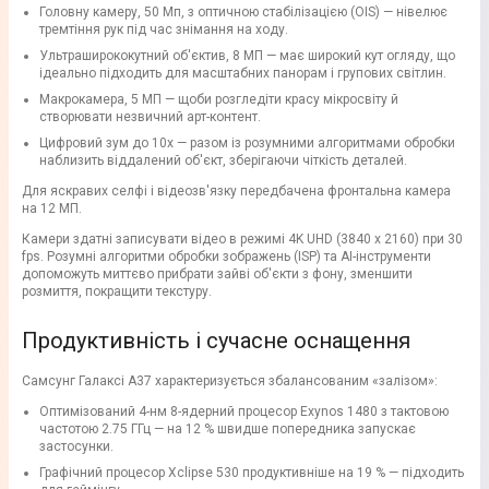
Головну камеру, 50 Мп, з оптичною стабілізацією (OIS) — нівелює
тремтіння рук під час знімання на ходу.
Ультраширококутний об'єктив, 8 МП — має широкий кут огляду, що
ідеально підходить для масштабних панорам і групових світлин.
Макрокамера, 5 МП — щоби розгледіти красу мікросвіту й
створювати незвичний арт-контент.
Цифровий зум до 10x — разом із розумними алгоритмами обробки
наблизить віддалений об'єкт, зберігаючи чіткість деталей.
Для яскравих селфі і відеозв'язку передбачена фронтальна камера
на 12 МП.
Камери здатні записувати відео в режимі 4K UHD (3840 x 2160) при 30
fps. Розумні алгоритми обробки зображень (ISP) та AI-інструменти
допоможуть миттєво прибрати зайві об'єкти з фону, зменшити
розмиття, покращити текстуру.
Продуктивність і сучасне оснащення
Самсунг Галаксі А37 характеризується збалансованим «залізом»:
Оптимізований 4-нм 8-ядерний процесор Exynos 1480 з тактовою
частотою 2.75 ГГц — на 12 % швидше попередника запускає
застосунки.
Графічний процесор Xclipse 530 продуктивніше на 19 % — підходить