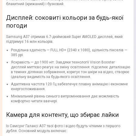
блакитний (крижаний) і бузковий.
Дисплей: соковиті кольори за будь-якої
погоди
Samsung A37 отримав 6.7-дюймовий Super AMOLED дисплей, який
підтримує 16 млн кольорів.
Роздільна здатність — FULL HD+ (2340 x 1080), щільність пікселів —
385 ppi.
Яскравість — до 1900 ніт. Завдяки технології Vision Booster
дисплей миттєво реагує на зміну освітлення: підсилює деталізацію
в темних ділянках зображення, коригує тон шкіри на відео, створює
ідеальну видимість за будь-якого освітлення.
Адаптивна частота 120 Гц забезпечує плавну анімацію і економне
енергоспоживання.
Мінімальний рівень синього випромінювання дає можливість
комфортно читати ввечері.
Камера для контенту, що збирає лайки
Із Самсунг Галаксі А37 твої фото і відео будуть чіткими з першого
дубля. Основний модуль включає: