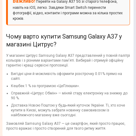
Важливо!
Перейти на Galaxy A37 5G зі старого телефона,
навіть на iOS, легко. Завдяки Smart Switch перенести
фотографії, відео, контакти і програми можна за кілька простих
кроків.
Чому варто купити Samsung Galaxy A37 у
магазині Цитрус?
У магазині Цитрус Samsung Galaxy A37 представлений у повній палітрі
кольорів і з різними варіантами пам'яті. Вибирай і отримуй офіційну
гарантію і кращі сервісні пропозиції.
Вигідні ціни й можливість оформити розстрочку 0.01% прямо на
сайті.
Кешбек 1 % за програмою «ЦеПлюшки».
Справжній «Цитрус Обмін» — міняй стару електроніку на знижку до
90 %.
Доставка Новою Поштою у будь-який куточок України. Ті, хто хоче
купити в Києві, можуть забрати новинку самовивозом із
найближчого магазину вже сьогодні.
Замовляй Samsung Galaxy A37 — це смартфон, який просто працює,
просто вражає і просто створений для твого ритму життя.