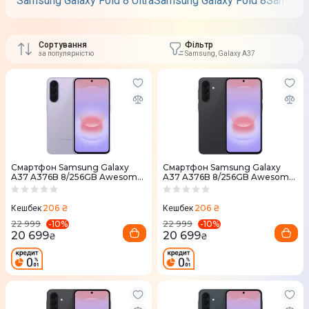
Samsung Galaxy Fold 8 Ultra
Samsung Galaxy Fold 8
Samsung 
Сортування
Фільтр
за популярністю
Samsung, Galaxy A37
Смартфон Samsung Galaxy
Смартфон Samsung Galaxy
A37 A376B 8/256GB Awesome
A37 A376B 8/256GB Awesome
Lavender (SM-A376BLVGEUC)
Chari (SM-A376BZAGEUC)
206 ₴
206 ₴
Кешбек
Кешбек
-
10
%
-
10
%
22 999
22 999
20 699
20 699
₴
₴