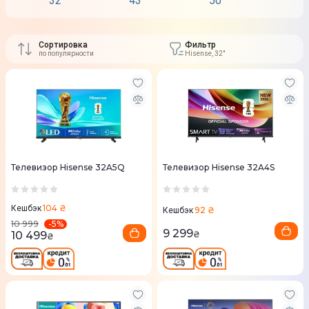
32"
43"
50"
55"
Сортировка
Фильтр
по популярности
Hisense, 32"
Телевизор Hisense 32A5Q
Телевизор Hisense 32A4S
104 ₴
Кешбэк
92 ₴
Кешбэк
-
5
%
10 999
9 299
10 499
₴
₴