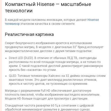
Компактный Hisense — масштабные
технологии
В каждой модели заложены инновации, которые делают
Hisense
телевизор
эталоном качества в своем сегменте.
Реалистичная картинка
Секрет безупречного изображения кроется в использовании
продвинутых матриц. В моделях с диагональю 32” бренд использует
жидкокристаллические дисплеи с двумя типами подсветки:
Direct LED (DLED). В отличие от обычных ЛЕД ТВ, светодиоды
расположены по всей площади позади матрицы, а не только по
краям. С такой подсветкой дисплей демонстрирует равномерную
яркость без «засветов» по углам.
QLED. Топовые телевизоры Хайсенс на 32 дюйма оснащены слоем
квантовых точек. Это дает миллиард реалистичных оттенков,
яркость и чистоту цветов, не тускнеющих со временем.
Матрицы с разрешением Full HD обеспечивают достаточную
плотность пикселей, чтобы изображение выглядело монолитным.
Модели HD больше подходят для просмотра с дистанции.
Стандартная частота развертки 60 Гц в сочетании с цифровой
обработкой минимизирует размытие в динамичных сценах.