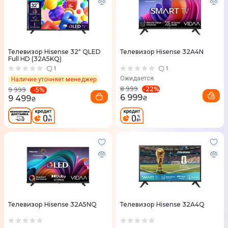
Телевизор Hisense 32" QLED
Телевизор Hisense 32A4N
Full HD (32A5KQ)
1
1
Ожидается
Наличие уточняет менеджер
-
22
%
8 999
-
5
%
9 999
6 999
9 499
₴
₴
Телевизор Hisense 32A5NQ
Телевизор Hisense 32A4Q