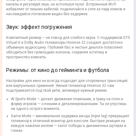
каналы и регулируй звук, не используя пульт. Встроенный Wi-Fi
избавляет от лишних кабелей: подключайся к сети за пару кликов и
наслаждайся потоковым видео без задержек.
Звук: эффект погружения
Компактный размер — не повод для слабого звука. С поддержкой DTS
Virtual:X и Dolby Audio телевизоры Hisense 32 создают достаточно
объемную аудиосцену. Глубокий бас и чистые диалоги позволяют
обходиться без громоздких колонок, сохраняя эстетику и
пространство комнаты.
Режимы: от кино до гейминга и футбола
Настройки для кино не всегда подходят для спортивных трансляций
или виртуальных сражений. Умный телевизор Hisense 32 сам
подстраивается под твой ритм, активируя нужный режим:
AI Sports Mode — делает движения плавными, а траву на поле и
форму игроков — сочными и детализированными. Ты не упустишь
ни одного острого момента.
Game Mode — минимальная задержка ввода (input lag) превращает
телевизор в отличный монитор для консоли. Быстрая реакция на
каждое нажатие кнопки — залог победы в динамичных шутерах и
гонках.