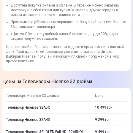
Доступна покупка онлайн и офлайн. В Украине можно заказать
доставку в любой город или купить в Киеве и других городах в
одном из стационарных магазинов сети.
Программа «ЦеПлюшки» возвращает на бонусный счет кешбэк — от
3% стоимости телевизора.
«Цитрус Обмен» — удобный способ снизить цену до 90%, сдав
старые ненужные гаджеты.
Не отказывай себе в качественном отдыхе и ярких эмоциях каждый
день. Твой идеальный телевизор уже ждет в магазине Цитрус.
Выбирай Hisense, получай максимум плюшек и погружайся в мир
яркого контента!
Цены на Телевизоры Hisense 32 дюйма
Телевизоры Hisense 32 дюйма
Цена
Телевизор Hisense 32A5Q
10 499
грн
Телевизор Hisense 32A4S
9 299
грн
Телевизор Hisense 32" QLED Full HD (32A5KQ)
9 499
грн