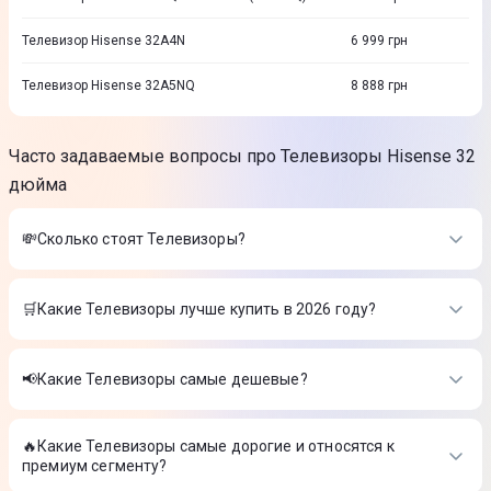
Телевизор Hisense 32A4N
6 999
грн
Телевизор Hisense 32A5NQ
8 888
грн
Часто задаваемые вопросы про Телевизоры Hisense 32
дюйма
💸Сколько стоят Телевизоры?
Стоимость товаров в категории Телевизоры в интернет-
магазине Цитрус
🛒Какие Телевизоры лучше купить в 2026 году?
Телевизор LG 50UA75006LA
-
18 999 ₴
Самые лучшие Телевизоры в 2026 году по мнению интернет-
Телевизор Philips 43PUS7000/12
-
14 999 ₴
магазина Цитрус
Телевизор Hisense 55E7Q
-
23 999 ₴
📢Какие Телевизоры самые дешевые?
Телевизор LG 50UA75006LA
-
18 999 ₴
На сегодня самые дешевые Телевизоры
Телевизор Philips 43PUS7000/12
-
14 999 ₴
Телевизор Hisense 55E7Q
-
23 999 ₴
🔥Какие Телевизоры самые дорогие и относятся к
Телевизор LG 50UA75006LA
-
18 999 ₴
премиум сегменту?
Телевизор Philips 43PUS7000/12
-
14 999 ₴