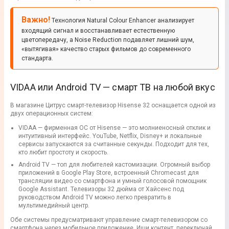
Важно!
Технология Natural Colour Enhancer анализирует
входящий сигнал и восстанавливает естественную
цветопередачу, а Noise Reduction подавляет лишний шум,
«вытягивая» качество старых фильмов до современного
стандарта.
VIDAA или Android TV — смарт ТВ на любой вкус
В магазине Цитрус смарт-телевизор Hisense 32 оснащается одной из
двух операционных систем:
VIDAA — фирменная ОС от Hisense — это молниеносный отклик и
интуитивный интерфейс. YouTube, Netflix, Disney+ и локальные
сервисы запускаются за считанные секунды. Подходит для тех,
кто любит простоту и скорость.
Android TV — топ для любителей кастомизации. Огромный выбор
приложений в Google Play Store, встроенный Chromecast для
трансляции видео со смартфона и умный голосовой помощник
Google Assistant. Телевизоры 32 дюйма от Хайсенс под
руководством Android TV можно легко превратить в
мультимедийный центр.
Обе системы предусматривают управление смарт-телевизором со
смартфона через мобильное приложение. Ищи контент, переключай