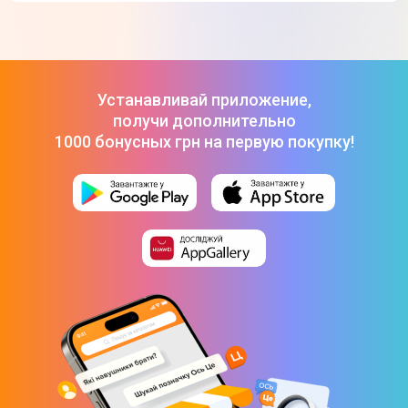
Телевизор Hisense 55E7Q
-
23 999 ₴
ТОП-3 дорогих товаров из категории Телевизоры в Цитрусе
Телевизор LG 50UA75006LA
-
18 999 ₴
Телевизор Philips 43PUS7000/12
-
14 999 ₴
Телевизор Hisense 55E7Q
-
23 999 ₴
Устанавливай приложение,
получи дополнительно
1000 бонусных грн на первую покупку!