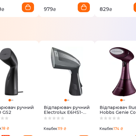
9
979
829
₴
₴
₴
арювач ручний
Відпарювач ручний
Відпарювач Rus
 GS2
Electrolux E6HS1-
Hobbs Genie Co
2EG
Control 27410-5
18 ₴
к
119 ₴
174 ₴
Кешбек
Кешбек