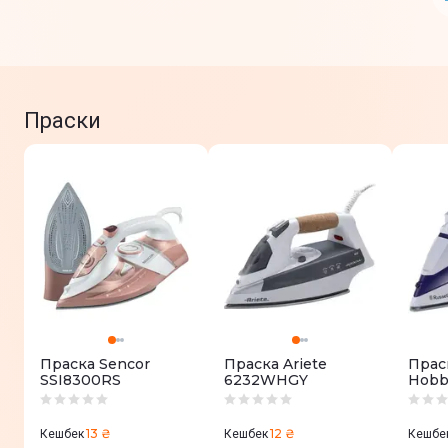
Праски
Праска Sencor
Праска Ariete
Праск
SSI8300RS
6232WHGY
Hobb
Stea
2330
13 ₴
12 ₴
Кешбек
Кешбек
Кешбе