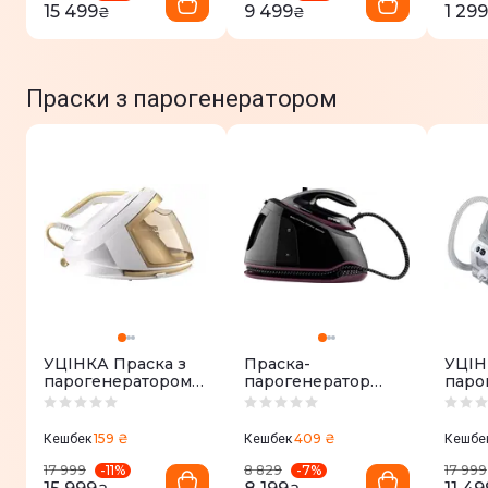
15 499
9 499
1 299
₴
₴
Праски з парогенератором
УЦІНКА Праска з
Праска-
УЦІН
парогенератором
парогенератор
паро
Philips PSG8040/60
Gorenje
BRAU
SGD3000BKV
IS 72
159 ₴
409 ₴
Кешбек
Кешбек
Кешбе
-
11
%
-
7
%
17 999
8 829
17 999