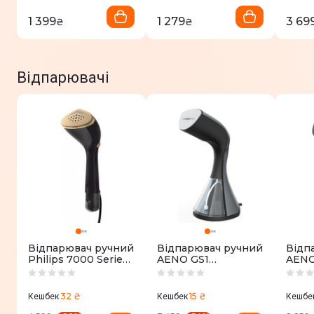
1 399
1 279
3 69
₴
₴
Відпарювачі
Відпарювач ручний
Відпарювач ручний
Відп
Philips 7000 Series
AENO GS1
AENO
STH7060/80
(AGS0001)
32 ₴
15 ₴
Кешбек
Кешбек
Кешбе