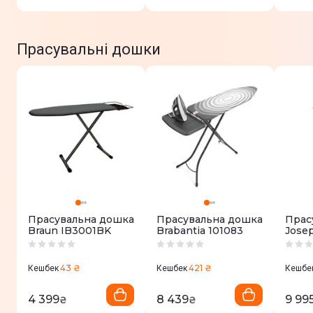
Прасувальні дошки
Прасувальна дошка
Прасувальна дошка
Прас
Braun IB3001BK
Brabantia 101083
Jose
5000
43 ₴
421 ₴
Кешбек
Кешбек
Кешбе
4 399
8 439
9 99
₴
₴