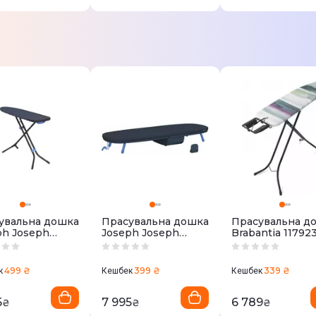
увальна дошка
Прасувальна дошка
Прасувальна д
ph Joseph
Joseph Joseph
Brabantia 11792
6
50010
499 ₴
399 ₴
339 ₴
к
Кешбек
Кешбек
5
7 995
6 789
₴
₴
₴