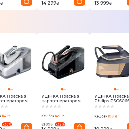
14 299
13 999
₴
₴
₴
КА Праска з
УЦІНКА Праска з
УЦІНКА Праска
генератором
парогенератором
Philips PSG606
N CareStyle 7
BRAUN CareStyle 7
62 GY
Pro IS7286BK SS
114 ₴
149 ₴
к
Кешбек
109 ₴
Кешбек
-
36
%
-
32
%
21 999