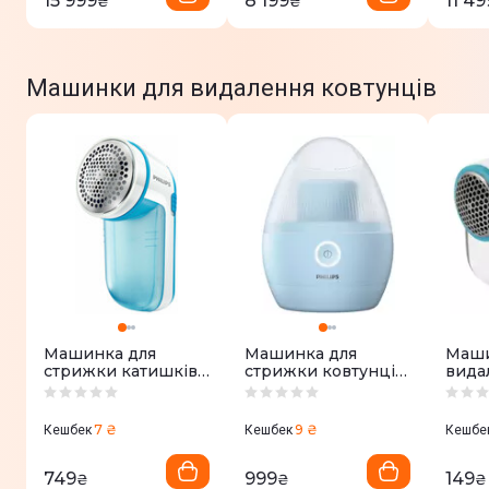
15 999
8 199
11 49
₴
₴
Машинки для видалення ковтунців
Машинка для
Машинка для
Маши
стрижки катишків
стрижки ковтунців
вида
Philips GC026/00
Philips GCA2100/20
ESP
ECS0
7 ₴
9 ₴
Кешбек
Кешбек
Кешбе
749
999
149
₴
₴
₴