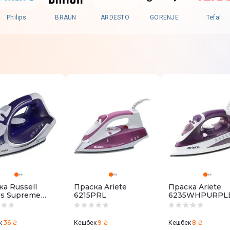
Philips
BRAUN
ARDESTO
GORENJE
Tefal
а Russell
Праска Ariete
Праска Ariete
s Supreme
6215PRL
6235WHPURPL
m Cordless
0-56
36 ₴
9 ₴
8 ₴
к
Кешбек
Кешбек