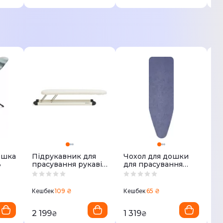
ошка
Підрукавник для
Чохол для дошки
Ч
3
прасування рукавів
для прасування
д
Brabantia 102400
Brabantia 130700
Br
109 ₴
65 ₴
Кешбек
Кешбек
Ке
2 199
1 319
8
₴
₴