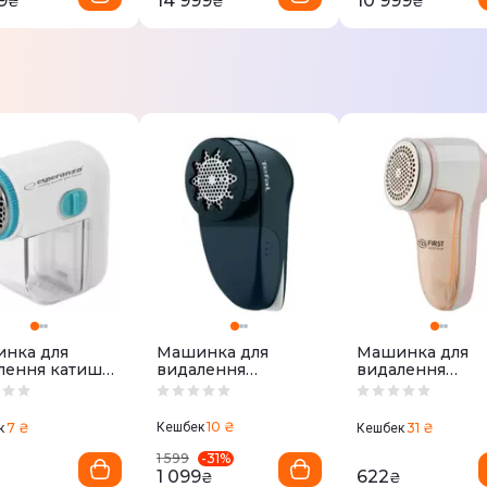
9
14 999
10 999
₴
₴
₴
нка для
Машинка для
Машинка для
лення катишок
видалення
видалення
ERANZA
катишків Tefal
ковтунців First
03T
JB7002E0
Austria FA-5530-
CR
10 ₴
7 ₴
Кешбек
31 ₴
к
Кешбек
-
31
%
1 599
1 099
622
₴
₴