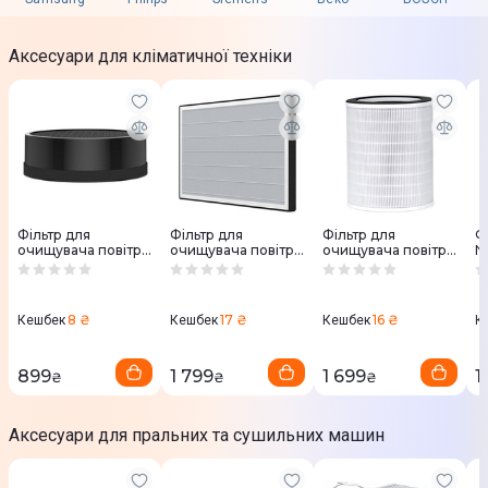
Аксесуари для кліматичної техніки
Фільтр для
Фільтр для
Фільтр для
Фі
очищувача повітря
очищувача повітря
очищувача повітря
N
AENO AAPF3
AENO AAPF2
AENO AAPF1
FY
8 ₴
17 ₴
16 ₴
Кешбек
Кешбек
Кешбек
К
899
1 799
1 699
1
₴
₴
₴
Аксесуари для пральних та сушильних машин