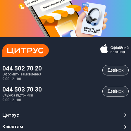
044 502 70 20
Дзвiнок
Оформити замовлення
9:00 - 21:00
044 503 70 30
Дзвiнок
Служба підтримки
9:00 - 21:00
Цитрус
Кар’єра
Клієнтам