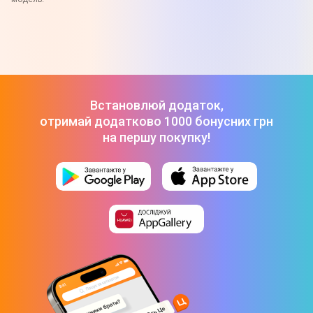
Встановлюй додаток,
отримай додатково 1000 бонусних грн
на першу покупку!