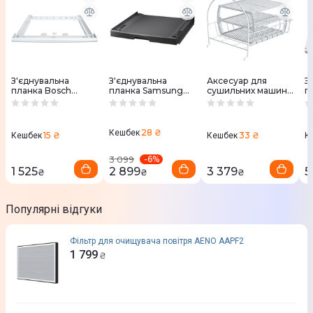
З'єднувальна
З'єднувальна
Аксесуар для
З
планка Bosch
планка Samsung
сушильних машин
п
WTZ27410
SKK-UDX
Bosch WMZ20600
W
28 ₴
Кешбек
15 ₴
33 ₴
Кешбек
Кешбек
К
-
6
%
3 099
1 525
2 899
3 379
5
₴
₴
₴
Популярні відгуки
Фільтр для очищувача повітря AENO AAPF2
1 799
₴