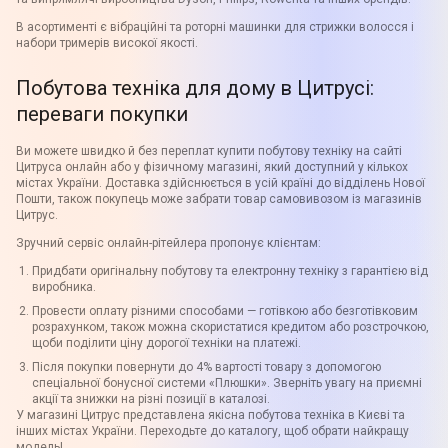
В асортименті є вібраційні та роторні машинки для стрижки волосся і
набори тримерів високої якості.
Побутова техніка для дому в Цитрусі:
переваги покупки
Ви можете швидко й без переплат купити побутову техніку на сайті
Цитруса онлайн або у фізичному магазині, який доступний у кількох
містах України. Доставка здійснюється в усій країні до відділень Нової
Пошти, також покупець може забрати товар самовивозом із магазинів
Цитрус.
Зручний сервіс онлайн-рітейлера пропонує клієнтам:
Придбати оригінальну побутову та електронну техніку з гарантією від
виробника.
Провести оплату різними способами — готівкою або безготівковим
розрахунком, також можна скористатися кредитом або розстрочкою,
щоби поділити ціну дорогої техніки на платежі.
Після покупки повернути до 4% вартості товару з допомогою
спеціальної бонусної системи «Плюшки». Зверніть увагу на приємні
акції та знижки на різні позиції в каталозі.
У магазині Цитрус представлена якісна побутова техніка в Києві та
інших містах України. Переходьте до каталогу, щоб обрати найкращу
модель!