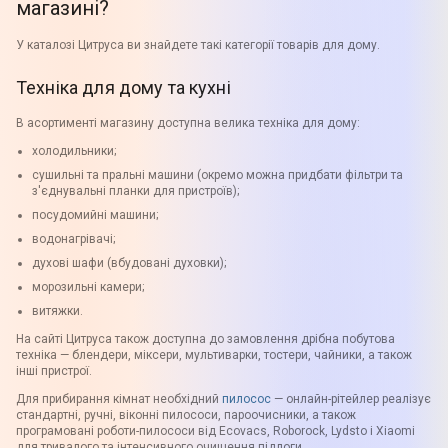
магазині?
У каталозі Цитруса ви знайдете такі категорії товарів для дому.
Техніка для дому та кухні
В асортименті магазину доступна велика техніка для дому:
холодильники;
сушильні та пральні машини (окремо можна придбати фільтри та
з'єднувальні планки для пристроїв);
посудомийні машини;
водонагрівачі;
духові шафи (вбудовані духовки);
морозильні камери;
витяжки.
На сайті Цитруса також доступна до замовлення дрібна побутова
техніка — блендери, міксери, мультиварки, тостери, чайники, а також
інші пристрої.
Для прибирання кімнат необхідний
пилосос
— онлайн-рітейлер реалізує
стандартні, ручні, віконні пилососи, пароочисники, а також
програмовані роботи-пилососи від Ecovacs, Roborock, Lydsto і Xiaomi
для тривалого та інтенсивного очищення підлоги.