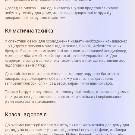
Догляд за одягом — ще одна категорія, у якій представлено таку
побутову техніку для дому, як
праски
, відпарювачі та зручні у
використанні прасувальні системи.
Кліматична техніка
У спекотний сезон для охолодження кімнати необхідний кондиціонер
— у Цитрусі є потужні моделі від Samsung, BOSCH, Ardesto та інших
брендів. Якщо немає можливості встановити класичний кондиціонер,
можна придбати мобільний варіант зі зручним управлінням. Для
квартири та офісу в літню спеку також стане в пригоді настільний або
підлоговий вентилятор.
Для підігріву повітря в приміщенні в холодну пору року багато хто
використовує електричні обігрівачі — у каталозі представлено
тепловентилятори, олійні радіатори, керамічні та інші пристрої.
Також у Цитрусі є осушувачі та зволожувачі повітря, а також спеціальні
фільтри до них для створення сприятливого клімату і вирівнювання
рівня вологості в приміщенні.
Краса і здоров'я
До окремої категорії товарів у «Цитрусі» належить техніка для дому для
догляду за волоссям — у каталозі доступні популярні фени, стайлери
та випрямлячі виробництва Dyson, Philips, Rowenta та інших брендів.