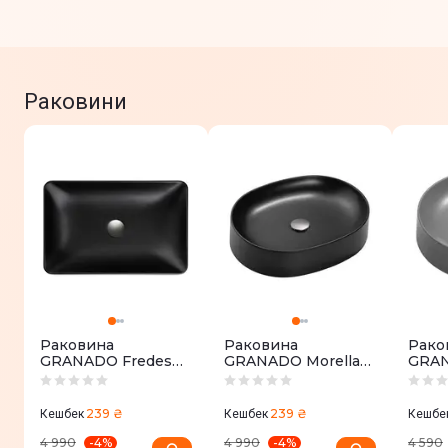
Раковини
Раковина
Раковина
Рако
GRANADO Fredes
GRANADO Morella
GRAN
black
black
grafit
239 ₴
239 ₴
Кешбек
Кешбек
Кешбе
-
4
%
-
4
%
4 990
4 990
4 590