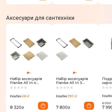
Аксесуари для сантехніки
Набір аксесуарів
Набір аксесуарів
Подр
Franke All In 4
Franke All In 3
харч
(112.0655.488)
(112.0655.483)
GRAN
Silen
416 ₴
390 ₴
Кешбе
Кешбек
Кешбек
8 990
8 320
7 800
7 99
₴
₴