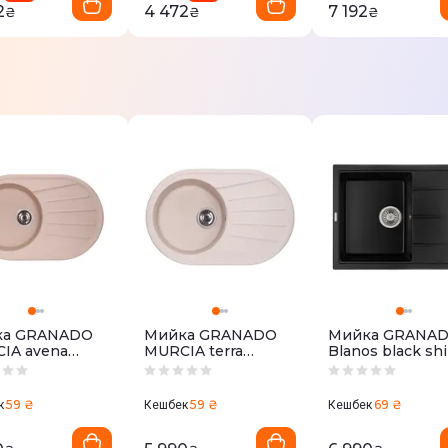
2
4 472
7 192
₴
₴
₴
ка GRANADO
Мийка GRANADO
Мийка GRANA
IA avena
MURCIA terra
Blanos black sh
*500mm.)
(780*500mm.)
(680*500mm.)
59 ₴
59 ₴
69 ₴
к
Кешбек
Кешбек