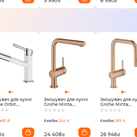
0
5 990
6 990
₴
₴
₴
вач для кухні
Змішувач для кухні
Змішувач для ку
e Orbit,
Grohe Minta,
Grohe Minta,
.виливу -
довж.виливу -
довж.виливу -
м, витяжний
223мм (30274DA0)
225мм (32322DL
0623.139)
65 ₴
244 ₴
269 ₴
к
Кешбек
Кешбек
0
24 408
26 946
₴
₴
₴