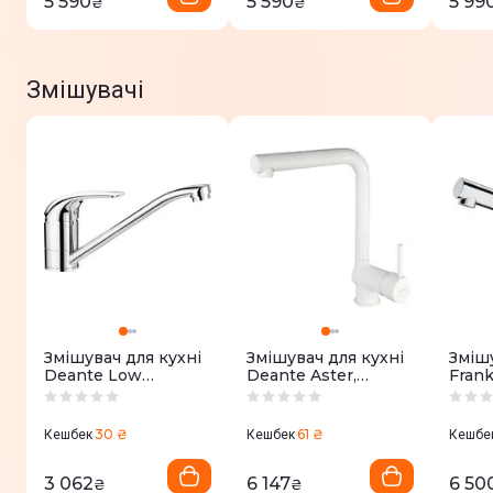
5 590
5 590
5 99
₴
₴
Змішувачі
Змішувач для кухні
Змішувач для кухні
Змішу
Deante Low
Deante Aster,
Frank
pressure,
довж.виливу -
довж
довж.виливу -
209мм,
225м
214мм, поворотний,
поворотний, білий
(115.
30 ₴
61 ₴
Кешбек
Кешбек
Кешбе
хром (BEZ_060H)
(BCA_A73M)
3 062
6 147
6 50
₴
₴