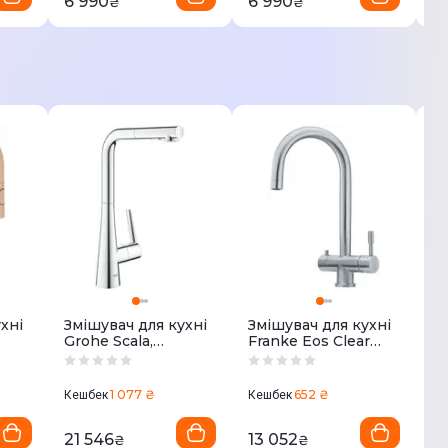
6 990
6 990
9
₴
₴
хні
Змішувач для кухні
Змішувач для кухні
Зм
Grohe Scala,
Franke Eos Clear
Fr
довж.виливу -
Water ,
д
2)
205мм (30441000)
довж.виливу -
2
185мм (120.0179.979)
(1
1 077 ₴
652 ₴
Кешбек
Кешбек
Ке
21 546
13 052
4
₴
₴