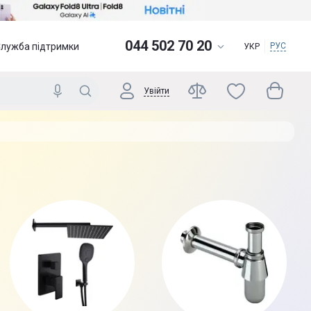
044 502 70 20
Служба підтримки
РУС
УКР
Увійти