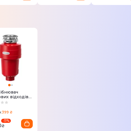
ібнювач
ових відходів
ADO Algar 750
ce+
399 ₴
к
-
11
%
0
₴