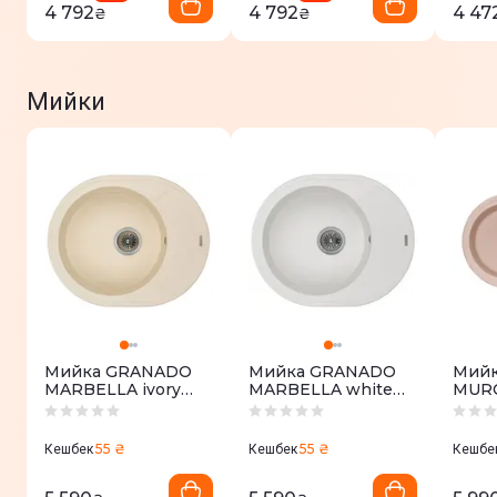
4 792
4 792
4 47
₴
₴
Мийки
Мийка GRANADO
Мийка GRANADO
Мий
MARBELLA ivory
MARBELLA white
MURC
(620*500mm.)
(620*500mm.)
(780
55 ₴
55 ₴
Кешбек
Кешбек
Кешбе