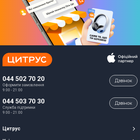
044 502 70 20
Дзвiнок
Оформити замовлення
9:00 - 21:00
044 503 70 30
Дзвiнок
Служба підтримки
9:00 - 21:00
Цитрус
Кар’єра