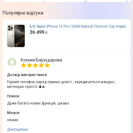
Популярні відгуки
Б/В Apple iPhone 16 Pro 128Gb Natural Titanium (Це Норм)
36 499
₴
Ксения Бархударова
Досвід використання
:
Гарний телефон,заряд тримає довго , заряджається швидко ,
виглядає просто 💣🔥
Плюси
:
Дуже багато нових функцій, цікаво
Мінуси
:
немає
Докладніше