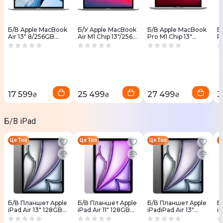
Б/В Apple MacBook
Б/У Apple MacBook
Б/В Apple MacBook
Б
Air 13" 8/256GB
Air M1 Chip 13"/256
Pro M1 Chip 13"
Pr
Silver MWTK2 2020
Space Gray (MGN63)
8/256 Touch Bar
8
(Це Топ)
2020
Space Gray MYD82
S
2020 (Це Топ)
2
17 599
25 499
27 499
3
₴
₴
₴
Б/В iPad
Це Топ
Це Топ
Це Топ
Ц
Б/В Планшет Apple
Б/В Планшет Apple
Б/В Планшет Apple
Б
iPad Air 13" 128GB
iPad Air 11" 128GB
iPadiPad Air 13"
i
Wi-Fi Space Gray
Wi-Fi Purple 2024
128Gb Space Gray
S