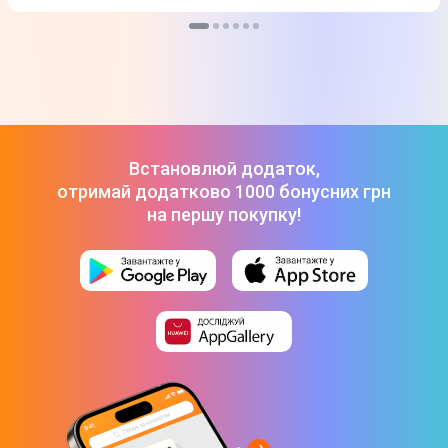
Встановлюй додаток,
отримай додатково 1000 бонусних грн
на першу покупку!