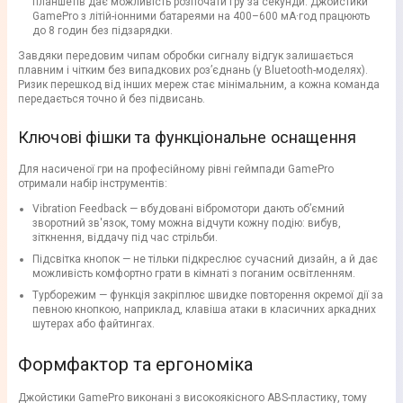
планшетів дає можливість розпочати гру за секунди. Джойстики
GamePro з літій-іонними батареями на 400–600 мА·год працюють
до 8 годин без підзарядки.
Завдяки передовим чипам обробки сигналу відгук залишається
плавним і чітким без випадкових роз’єднань (у Bluetooth-моделях).
Ризик перешкод від інших мереж стає мінімальним, а кожна команда
передається точно й без підвисань.
Ключові фішки та функціональне оснащення
Для насиченої гри на професійному рівні геймпади GamePro
отримали набір інструментів:
Vibration Feedback — вбудовані вібромотори дають об’ємний
зворотний зв'язок, тому можна відчути кожну подію: вибув,
зіткнення, віддачу під час стрільби.
Підсвітка кнопок — не тільки підкреслює сучасний дизайн, а й дає
можливість комфортно грати в кімнаті з поганим освітленням.
Турборежим — функція закріплює швидке повторення окремої дії за
певною кнопкою, наприклад, клавіша атаки в класичних аркадних
шутерах або файтингах.
Формфактор та ергономіка
Джойстики GamePro виконані з високоякісного ABS-пластику, тому