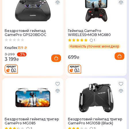
Бездротовий геймпад
Геймпад GamePro
GamePro GPS20BDOC
WIRELESS+MOB MG680
1
Наявність уточнює менеджер
159 ₴
Кешбек
-
3
%
3 299
699
₴
3 199
₴
Бездротовий геймпад тригер
Бездротовий геймпад тригер
GamePro MG085
GamePro MG105B (Black)
3
3