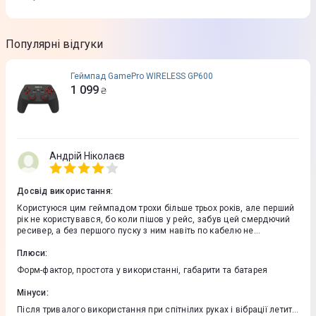
Популярні відгуки
Геймпад GamePro WIRELESS GP600
1 099
₴
Андрій Ніколаєв
Досвід використання
:
Користуюся цим геймпадом трохи більше трьох років, але перший
рік не користувався, бо коли пішов у рейс, забув цей смердючий
ресивер, а без першого пуску з ним навіть по кабелю не
підключається до ПК. Загалом геймпад дуже гарний. Приємно
лежить у руці. Кнопки приємно натискаються і не заліпають через
Плюси
:
стільки часу. Все щодо окремих частин геймпада зроблено дуже
Форм-фактор, простота у використанні, габарити та батарея
добре. Підключається дуже швидко та просто. Підключив ресивер
у ПК, натиснув кнопку включення на геймпаді і вже можеш грати.
Мінуси
:
Жодних додаткових софтів не потрібно. Батарея тримає дуже
довго, іноді навіть забував, що він бездротовий і дивувався, що
Після тривалого використання при спітнілих руках і вібрації летить