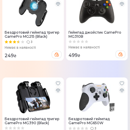
Бездротовий геймпад тригер
Геймпад джойстик GamePro
GamePro MG215 (Black)
MG310B
3
Немає в наявності
Немає в наявності
499
249
₴
₴
Бездротовий геймпад тригер
Бездротовий геймпад
GamePro MG390 (Black)
GamePro MG650W
3