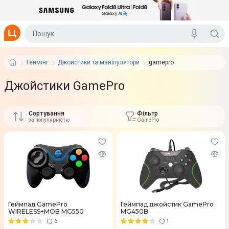
Геймінг
Джойстики та маніпулятори
gamepro
Джойстики GamePro
Сортування
Фільтр
за популярністю
GamePro
Геймпад GamePro
Геймпад джойстик GamePro
WIRELESS+MOB MG550
MG450B
6
1