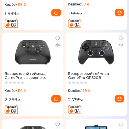
99 ₴
99 ₴
Кешбек
Кешбек
1 999
1 999
₴
₴
Бездротовий геймпад
Бездротовий геймпад
GamePro із зарядною
GamePro GPS20B
станцією GPX13BDOC
114 ₴
139 ₴
Кешбек
Кешбек
2 299
2 799
₴
₴