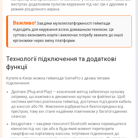
виступає додатковим пультом керування під час гри з друзями в
режимі розділеного екрана.
Важливо!
Завдяки мультиплатформності геймпади
підходять для керування всією домашньою технікою. Це
суттєво економить кошти і виключає потребу звикати до іншої
ергономіки через зміну платформи.
Технології підключення та додаткові
функції
Купити в Києві можна геймпади GamePro з двома типами
підключення:
Дротове (Plug-and-Play) — класичний метод забезпечує нульову
затримку, що важливо в динамічних шутерах чи файтингах. Щоб
система миттєво розпізнала геймпад, достатньо під’єднати кабель
до консолі або ПК. Живлення відбувається безпосередньо від
пристрою, тому він стане надійним помічником у багатогодинних
сеансах.
Бездротове — завдяки технології Bluetooth можна переміщатися
кімнатою під час гри або в будь-який момент перетворити
смартфон на портативну консоль. Інтуїтивне підключення до