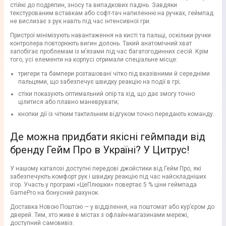
стійкі до подряпин, зносу та випадкових падінь. Завдяки
текстурованим вставкам або софт-тач напиленню на ручках, геймпад
не вислизає з рук навіть під час інтенсивної гри.
Пристрої мінімізують навантаження на кисті та пальці, оскільки ручки
контролера повторюють вигин долонь. Такий анатомічний хват
запобігає проблемам із м’язами під час багатогодинних сесій. Крім
того, усі елементи на корпусі отримали спеціальне місце:
тригери та бампери розташовані чітко під вказівними й середніми
пальцями, що забезпечує швидку реакцію на події в грі;
стіки показують оптимальний опір та хід, що дає змогу точно
цілитися або плавно маневрувати;
кнопки дії із чітким тактильним відгуком точно передають команду.
Де можна придбати якісні геймпади від
бренду Гейм Про в Україні? У Цитрус!
У нашому каталозі доступні передові джойстики від Гейм Про, які
забезпечують комфорт рук і швидку реакцію під час найскладніших
ігор. Участь у програмі «ЦеПлюшки» повертає 5 % ціни геймпада
GamePro на бонусний рахунок.
Доставка Новою Поштою — у відділення, на поштомат або кур’єром до
дверей. Тим, хто живе в містах з офлайн-магазинами мережі,
доступний самовивіз.