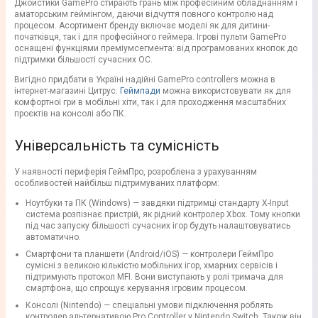
Джойстики GamePro стирають грань між професійним обладнанням і
аматорським геймінгом, даючи відчуття повного контролю над
процесом. Асортимент бренду включає моделі як для дитини-
початківця, так і для професійного геймера. Ігрові пульти GamePro
оснащені функціями преміумсегмента: від програмованих кнопок до
підтримки більшості сучасних ОС.
Вигідно придбати в Україні надійні GamePro controllers можна в
інтернет-магазині Цитрус.
Геймпади
можна використовувати як для
комфортної гри в мобільні хіти, так і для проходження масштабних
проєктів на консолі або ПК.
Універсальність та сумісність
У наявності периферія ГеймПро, розроблена з урахуванням
особливостей найбільш підтримуваних платформ:
Ноутбуки та ПК (Windows) — завдяки підтримці стандарту X-Input
система розпізнає пристрій, як рідний контролер Xbox. Тому кнопки
під час запуску більшості сучасних ігор будуть налаштовуватись
автоматично.
Смартфони та планшети (Android/iOS) — контролери ГеймПро
сумісні з великою кількістю мобільних ігор, хмарних сервісів і
підтримують протокол MFI. Вони виступають у ролі тримача для
смартфона, що спрощує керування ігровим процесом.
Консолі (Nintendo) — спеціальні умови підключення роблять
контролер альтернативою Pro Controller у Nintendo Switch. Також він