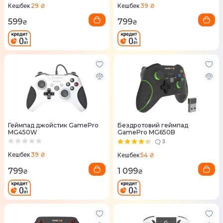
29 ₴
39 ₴
Кешбек
Кешбек
599
799
₴
₴
Геймпад джойстик GamePro
Бездротовий геймпад
MG450W
GamePro MG650B
3
39 ₴
54 ₴
Кешбек
Кешбек
799
1 099
₴
₴