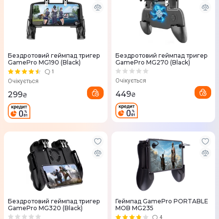
Бездротовий геймпад тригер
Бездротовий геймпад тригер
GamePro MG190 (Black)
GamePro MG270 (Black)
1
Очікується
Очікується
449
299
₴
₴
Бездротовий геймпад тригер
Геймпад GamePro PORTABLE
GamePro MG320 (Black)
MOB MG235
4