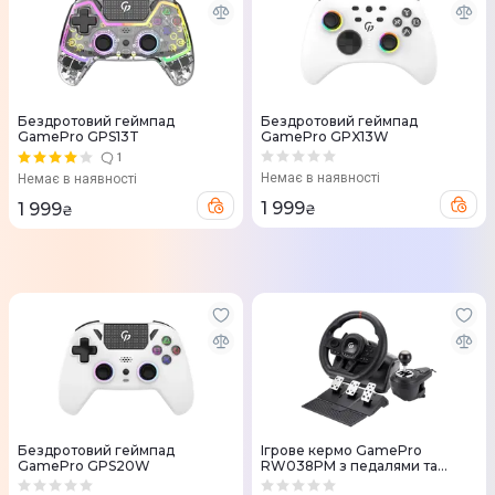
Бездротовий геймпад
Бездротовий геймпад
GamePro GPS13T
GamePro GPX13W
1
Немає в наявності
Немає в наявності
1 999
1 999
₴
₴
Бездротовий геймпад
Ігрове кермо GamePro
GamePro GPS20W
RW038PM з педалями та
коробкою передач