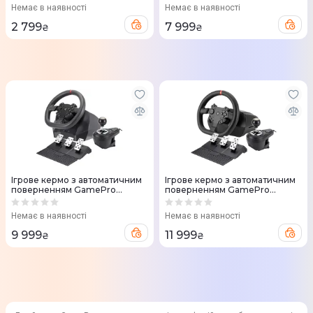
PC/XBOX360/XBOXONE/SWITC
Немає в наявності
Немає в наявності
H/PS4
2 799
7 999
₴
₴
Ігрове кермо з автоматичним
Ігрове кермо з автоматичним
поверненням GamePro
поверненням GamePro
RW575PM з педалями та
RW070PM з педалями та
коробкою передач
коробкою передач
Немає в наявності
Немає в наявності
XBOXONE/PS4/P
XBOXONE/PS4/P
9 999
11 999
₴
₴