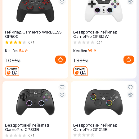
Геймпад GamePro WIRELESS
Бездротовий геймпад
GP600
GamePro GPS13W
1
1
54 ₴
99 ₴
Кешбек
Кешбек
1 099
1 999
₴
₴
Бездротовий геймпад
Бездротовий геймпад
GamePro GPS13B
GamePro GPX13B
1