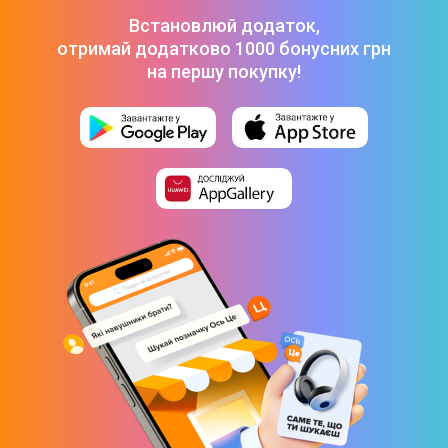
₴
Встановлюй додаток,
Ігрове кермо з автоматичним поверненням GamePro
отримай додатково 1000 бонусних грн
RW575PM з педалями та коробкою передач
XBOXONE/PS4/P
-
9 999 ₴
на першу покупку!