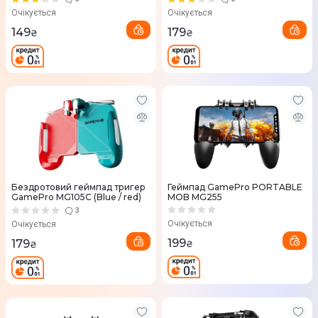
Очікується
Очікується
149
179
₴
₴
Бездротовий геймпад тригер
Геймпад GamePro PORTABLE
GamePro MG105C (Blue / red)
MOB MG255
3
Очікується
Очікується
199
179
₴
₴