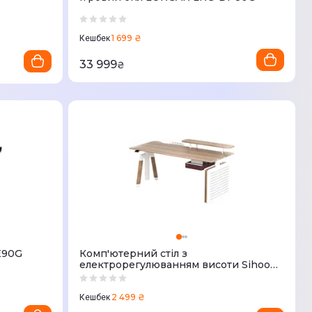
1 699 ₴
Кешбек
33 999
₴
E90G
Комп'ютерний стіл з
електрорегулюванням висоти Sihoo
D07 1.6m Maple/White
2 499 ₴
Кешбек