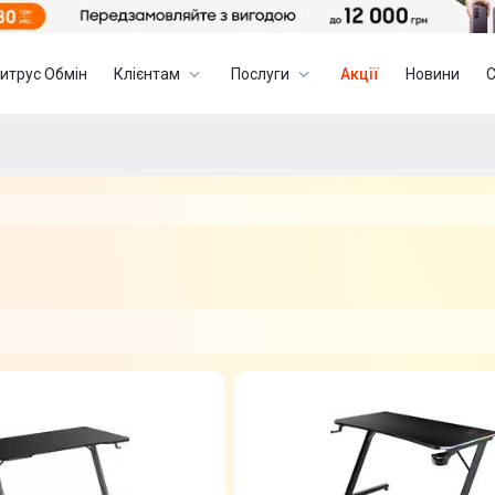
итрус Обмін
Клієнтам
Послуги
Акції
Новини