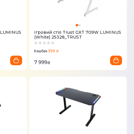
W LUMINUS
Ігровий стіл Trust GXT 709W LUMINUS
(White) 25328_TRUST
399 ₴
Кешбек
7 999
₴