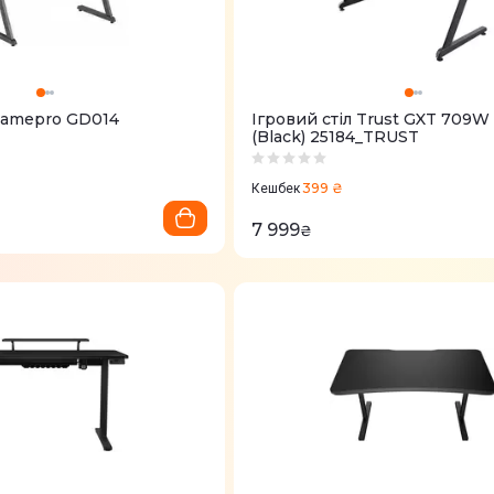
 Gamepro GD014
Ігровий стіл Trust GXT 709
(Black) 25184_TRUST
399 ₴
Кешбек
7 999
₴