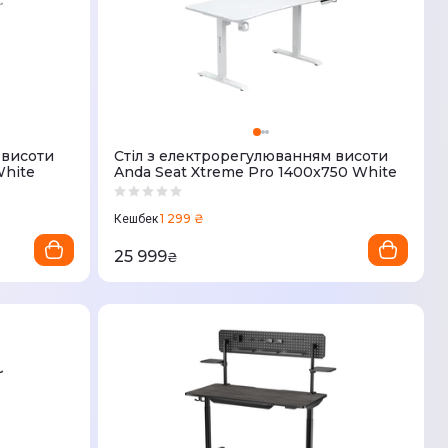
 висоти
Стіл з електрорегулюванням висоти
White
Anda Seat Xtreme Pro 1400x750 White
1 299 ₴
Кешбек
25 999
₴