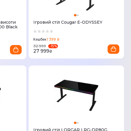
 висоти
Ігровий стіл Cougar E-ODYSSEY
00 Black
1 399 ₴
Кешбек
-
15
%
32 999
27 999
₴
Ігровий стіл LORGAR LRG-DP80G