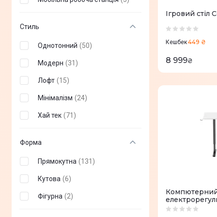
Sihoo
(
4
)
Ігровий стіл C
GT Racer
(
1
)
Стиль
449 ₴
Кешбек
Однотонний
(
50
)
8 999
₴
Модерн
(
31
)
Лофт
(
15
)
Мінімалізм
(
24
)
Хай тек
(
71
)
Форма
Прямокутна
(
131
)
Кутова
(
6
)
Компютерний 
Фігурна
(
2
)
електрорегул
OfficePro O