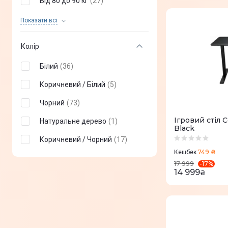
Від 80 до 90 кг
(
27
)
Від 90 до 100 кг
(
1
)
Показати всi
Від 100 до 110 кг
(
25
)
Колір
Від 150 до 160 кг
(
9
)
Білий
(
36
)
Коричневий / Білий
(
5
)
Чорний
(
73
)
Ігровий стіл 
Натуральне дерево
(
1
)
Black
Коричневий / Чорний
(
17
)
749 ₴
Кешбек
-
17
%
17 999
14 999
₴