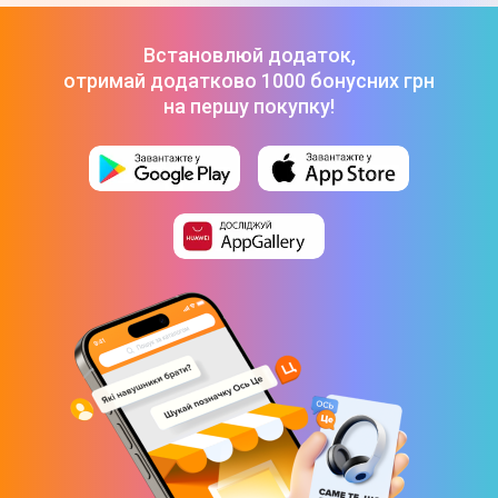
Підлоговий насос Giyo GF 55 EB з манометром
(Black/Yellow)
-
539 ₴
Встановлюй додаток,
отримай додатково 1000 бонусних грн
на першу покупку!