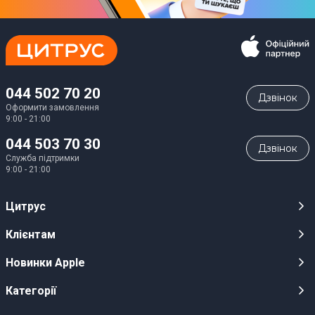
044 502 70 20
Дзвiнок
Оформити замовлення
9:00 - 21:00
044 503 70 30
Дзвiнок
Служба підтримки
9:00 - 21:00
Цитрус
Кар’єра
Клієнтам
Магазини
Публічні оферти
Новинки Apple
Для ЗМІ
Відеоогляди
iPhone 17
Категорії
Оптовим клієнтам
Акції, розіграші, призи
iPhone 17 Pro