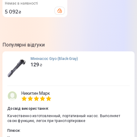
без АКБ та ЗП
Немає в наявності
5 092
₴
Популярні відгуки
Мінінасос Giyo (Black-Gray)
129
₴
Никитин Марк
Досвід використання
:
Качественно изготовленный, портативный насос. Выполняет
свою функцию, легок при транспортировке
Плюси
: