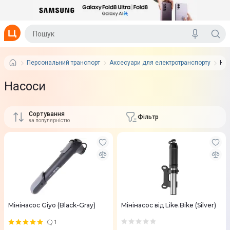
Персональний транспорт
Аксесуари для електротранспорту
На
Насоси
Сортування
Фільтр
за популярністю
Мінінасос Giyo (Black-Gray)
Мінінасос від Like.Bike (Silver)
1