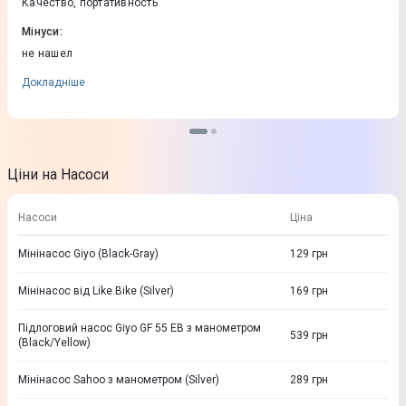
Качество, портативность
Мінуси
:
не нашел
Докладніше
Ціни на Насоси
Насоси
Ціна
Мінінасос Giyo (Black-Gray)
129
грн
Мінінасос від Like.Bike (Silver)
169
грн
Підлоговий насос Giyo GF 55 EB з манометром
539
грн
(Black/Yellow)
Мінінасос Sahoo з манометром (Silver)
289
грн