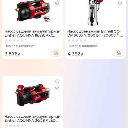
Насос садовий акумуляторний
Насос дренажний Einhell GC-
Einhell AQUINNA 18/28, PXC,
DP 9035 N, 900 Вт, 18000 л/г,
2800л/г, 18V, 2.5бар гл 6м без
вис. 9 м, глиб. 5 м
АКБ та ЗП
Немає в наявності
Немає в наявності
3 876
4 392
₴
₴
Насос садовий акумуляторний
Einhell AQUINNA 36/38 F LED,
3800л/г, 36V 3.7бар, гл 6м,