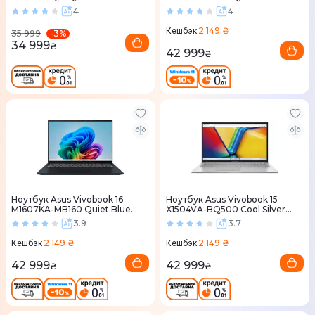
(90NB1842-M00300)
Black (90NB1831-M001Z0)
4
4
2 149 ₴
Кешбэк
-
3
%
35 999
34 999
₴
42 999
₴
Ноутбук Asus Vivobook 16
Ноутбук Asus Vivobook 15
M1607KA-MB160 Quiet Blue
X1504VA-BQ500 Cool Silver
(90NB15F1-M00AU0)
(90NB10J2-M00PJ0)
3.9
3.7
2 149 ₴
2 149 ₴
Кешбэк
Кешбэк
42 999
42 999
₴
₴