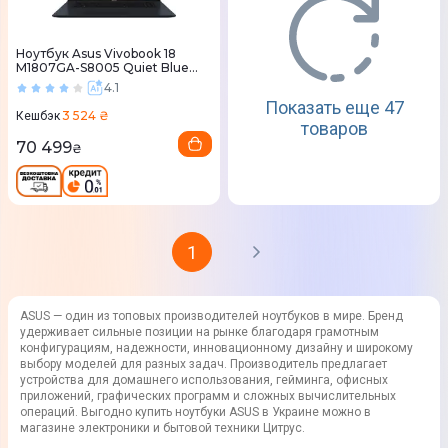
Ноутбук Asus Vivobook 18
M1807GA-S8005 Quiet Blue
(90NB17Y1-M000B0)
4.1
Показать еще 47
3 524 ₴
Кешбэк
товаров
70 499
₴
1
ASUS — один из топовых производителей ноутбуков в мире. Бренд
удерживает сильные позиции на рынке благодаря грамотным
конфигурациям, надежности, инновационному дизайну и широкому
выбору моделей для разных задач. Производитель предлагает
устройства для домашнего использования, гейминга, офисных
приложений, графических программ и сложных вычислительных
операций. Выгодно купить ноутбуки ASUS в Украине можно в
магазине электроники и бытовой техники Цитрус.