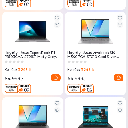
Ноутбук Asus ExpertBook P1
Ноутбук Asus Vivobook S14
P1503CVA-S72821 Misty Grey
M3407GA-SF010 Cool Silver
(90NX0881-M037R0)
(90NB17L2-M000A0)
3 249 ₴
3 249 ₴
Кешбэк
Кешбэк
64 999
64 999
₴
₴