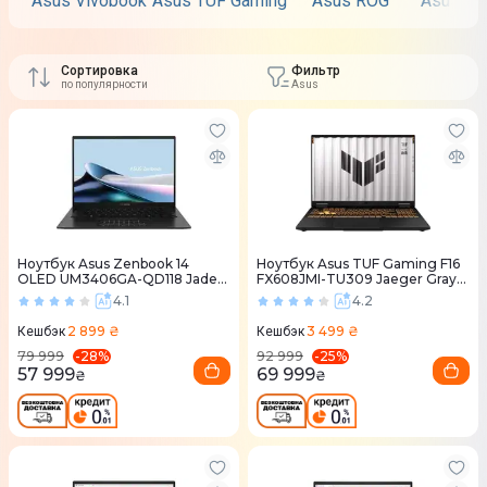
Asus Vivobook
Asus TUF Gaming
Asus ROG
Asus Ze
Сортировка
Фильтр
по популярности
Asus
Ноутбук Asus Zenbook 14
Ноутбук Asus TUF Gaming F16
OLED UM3406GA-QD118 Jade
FX608JMI-TU309 Jaeger Gray
Black (90NB17R1-M009W0)
(90NR0NB1-M00H80)
4.1
4.2
2 899 ₴
3 499 ₴
Кешбэк
Кешбэк
-
28
%
-
25
%
79 999
92 999
57 999
69 999
₴
₴