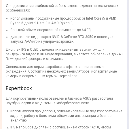
Для достижения стабильной работы акцент сделан на технических
особенностях:
использованы продуктивные процессоры: от Intel Core i5 и AMD
Ryzen 5 до Intel Ultra 9 и AMD Ryzen 9;
большой объем оперативной памяти 一 до 64 Гб;
дискретные видеокарты NVIDIA GeForce RTX 3050 и новее для
запуска AAA-игр на ультра-настройках;
Дисплеи IPS и OLED сделали их идеальным вариантом для
рендеринга видео и 3D моделирования, а частота обновления до 240
Гц 一 для киберспорта и стриминга.
Специально для серии разработана эффективная система
охлаждения. Состоит из нескольких вентиляторов, испарительные
камеры и современных термоинтерфейсов.
Expertbook
Для корпоративных пользователей и бизнеса ASUS разработали
ноутбуки серии с акцентом на кибербезопасности.
Используются процессоры, оптимизированные под корпоративные
задачи, работу с большими объемами информации и бизнес-
аналитики.
IPS Nano Edge дисплеи с соотношением сторон 16:10, чтобы