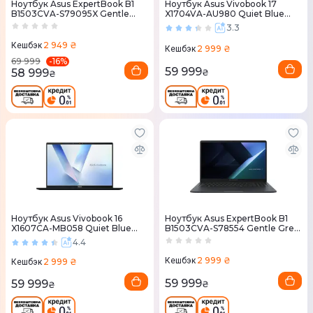
Ноутбук Asus ExpertBook B1
Ноутбук Asus Vivobook 17
B1503CVA-S79095X Gentle
X1704VA-AU980 Quiet Blue
Grey (90NX0801-M0AEZ0)
(90NB13X2-M00H70)
3.3
2 949 ₴
Кешбэк
2 999 ₴
Кешбэк
-
16
%
69 999
59 999
58 999
₴
₴
Ноутбук Asus Vivobook 16
Ноутбук Asus ExpertBook B1
X1607CA-MB058 Quiet Blue
B1503CVA-S78554 Gentle Grey
(90NB15A1-M0066)
(90NX0801-M09SN0)
4.4
2 999 ₴
Кешбэк
2 999 ₴
Кешбэк
59 999
59 999
₴
₴