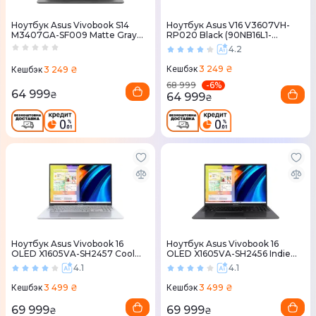
Ноутбук Asus Vivobook S14
Ноутбук Asus V16 V3607VH-
M3407GA-SF009 Matte Gray
RP020 Black (90NB16L1-
(90NB17L1-M00090)
M001L0)
4.2
3 249 ₴
3 249 ₴
Кешбэк
Кешбэк
-
6
%
68 999
64 999
₴
64 999
₴
Ноутбук Asus Vivobook 16
Ноутбук Asus Vivobook 16
OLED X1605VA-SH2457 Cool
OLED X1605VA-SH2456 Indie
Silver (90NB13W2-M00CU0)
Black (90NB13W3-M00CT0)
4.1
4.1
3 499 ₴
3 499 ₴
Кешбэк
Кешбэк
69 999
69 999
₴
₴