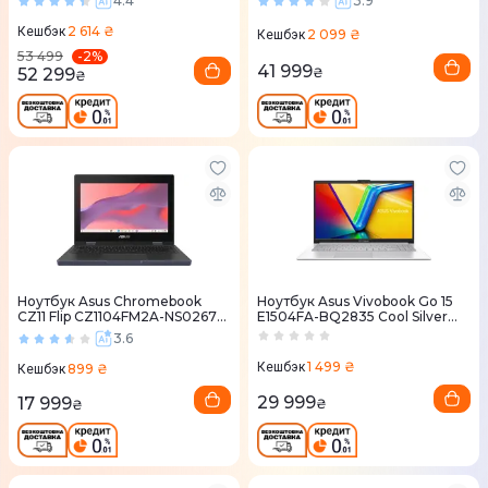
4.4
3.9
2 614 ₴
Кешбэк
2 099 ₴
Кешбэк
-
2
%
53 499
41 999
52 299
₴
₴
Ноутбук Asus Chromebook
Ноутбук Asus Vivobook Go 15
CZ11 Flip CZ1104FM2A-NS0267
E1504FA-BQ2835 Cool Silver
Mineral Grey (90NX07V1-
(90NB0ZR1-M04KB0)
3.6
M00900)
1 499 ₴
Кешбэк
899 ₴
Кешбэк
29 999
17 999
₴
₴