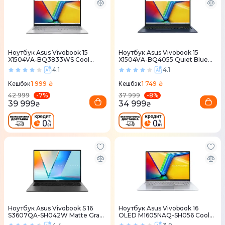
Ноутбук Asus Vivobook 15
Ноутбук Asus Vivobook 15
X1504VA-BQ3833WS Cool
X1504VA-BQ4055 Quiet Blue
Silver (90NB13Y2-M01D90)
(90NB13Y1-M01MP0)
4.1
4.1
1 999 ₴
1 749 ₴
Кешбэк
Кешбэк
-
7
%
-
8
%
42 999
37 999
39 999
34 999
₴
₴
Ноутбук Asus Vivobook S 16
Ноутбук Asus Vivobook 16
S3607QA-SH042W Matte Gray
OLED M1605NAQ-SH056 Cool
(90NB16C2-M002X0)
Silver (90NB1832-M00200)