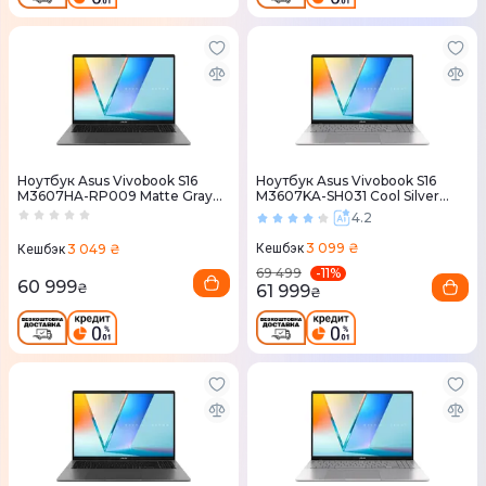
Ноутбук Asus Vivobook S16
Ноутбук Asus Vivobook S16
M3607HA-RP009 Matte Gray
M3607KA-SH031 Cool Silver
(90NB16F1-M000H0)
(90NB16T2-M00290)
4.2
3 099 ₴
3 049 ₴
Кешбэк
Кешбэк
-
11
%
69 499
60 999
₴
61 999
₴