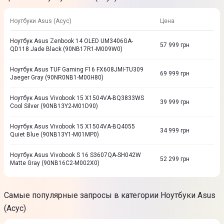
Ноутбуки Asus (Асус)
Цена
Ноутбук Asus Zenbook 14 OLED UM3406GA-
57 999
грн
QD118 Jade Black (90NB17R1-M009W0)
Ноутбук Asus TUF Gaming F16 FX608JMI-TU309
69 999
грн
Jaeger Gray (90NR0NB1-M00H80)
Ноутбук Asus Vivobook 15 X1504VA-BQ3833WS
39 999
грн
Cool Silver (90NB13Y2-M01D90)
Ноутбук Asus Vivobook 15 X1504VA-BQ4055
34 999
грн
Quiet Blue (90NB13Y1-M01MP0)
Ноутбук Asus Vivobook S 16 S3607QA-SH042W
52 299
грн
Matte Gray (90NB16C2-M002X0)
Самые популярные запросы в категории Ноутбуки Asus
(Асус)