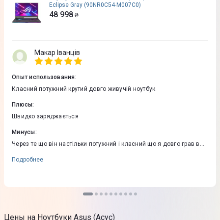
Eclipse Gray (90NR0C54-M007C0)
48 998
₴
Макар Іванців
Опыт использования
:
Класний потужний крутий довго живучій ноутбук
Плюсы
:
Швидко заряджається
Минусы
:
Через те що він настільки потужний і класний що я довго грав в
майнкрафт і після татового фаталіті він не вижив
Подробнее
Цены на Ноутбуки Asus (Асус)