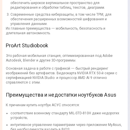
обеспечить широкое вертикальное пространство для
редактирования и обработки таблиц, текстов, диаграмм.
Современные средства киберзащиты, в том числе TPM, для
обеспечения расширенных возможностей шифрования и
управления данными.
Их главные преимущества 一 мобильность, безопасность и
длительная автономность.
ProArt Studiobook
Это рабочая мобильная станция, оптимизированная под Adobe
Autodesk, Blender и другие 3D-программы.
Основная задача в работе с графикой 一 быстрый рендеринг
изображений без артефактов. Видеокарта NVIDIA RTX 50-й серии с
сертификацией NVIDIA Studio и процессор AMD AI 9 отлично
справляются с этим.
Преимущества и недостатки ноутбуков Asus
К причинам купить ноутбук АСУС относятся:
соответствие военному стандарту MIL-STD-810H даже недорогих
устройств;
интуитивное управление параметрами через приложение MyAsus,
без необходимости входить в BIOS;