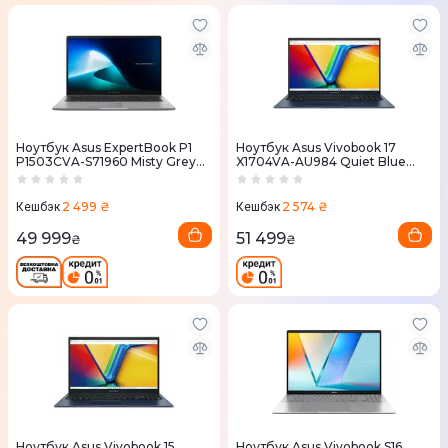
Ноутбук Asus ExpertBook P1
Ноутбук Asus Vivobook 17
P1503CVA-S71960 Misty Grey
X1704VA-AU984 Quiet Blue
(90NX0881-M02750)
(90NB13X2-M00HB0)
2 499 ₴
2 574 ₴
Кешбэк
Кешбэк
49 999
51 499
₴
₴
Ноутбук Asus Vivobook 15
Ноутбук Asus Vivobook S16