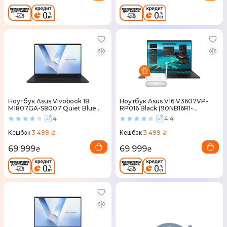
Ноутбук Asus Vivobook 18
Ноутбук Asus V16 V3607VP-
M1807GA-S8007 Quiet Blue
RP016 Black (90NB16R1-
(90NB17Y1-M00080)
M000Z0)
4
4.4
3 499 ₴
3 499 ₴
Кешбэк
Кешбэк
69 999
69 999
₴
₴