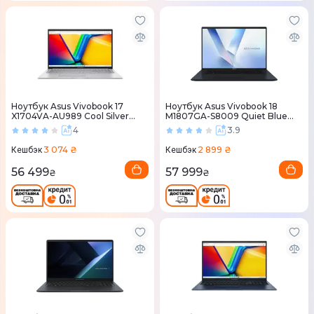
Ноутбук Asus Vivobook 17
Ноутбук Asus Vivobook 18
X1704VA-AU989 Cool Silver
M1807GA-S8009 Quiet Blue
(90NB13X1-M00HH0)
(90NB17Y1-M000A0)
4
3.9
3 074 ₴
2 899 ₴
Кешбэк
Кешбэк
56 499
57 999
₴
₴