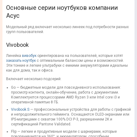
Основные серии ноутбуков компании
Асус
Модельный ряд включает несколько линеек под потребности разных
групп пользователей.
Vivobook
Линейка
вивобук
ориентирована на пользователей, которые хотят
заказать ноутбук
с оптимальным балансом цены и возможностей.
Эти тонкие и легкие ультрабуки с емкими аккумуляторами идеальны
как для дома, так и офиса.
Включает несколько подсерий:
Go — бюджетные модели для повседневного использования:
просмотр контента, онлайн-обучение, работа с документами.
Комплектуются процессорами AMD Ryzen 3 или Intel core i3 и
оперативной памятью 8 ГБ.
Vivobook S
— профессиональные устройства для работы с графикой
и непродолжительного гейминга. Оснащаются OLED-экранами или
IPS-матрицами с охватом 100% DCI P-3, разрешением 2K и
сертификацией Pantone Validated.
Flip — легкие и продуктивные модели с шарнирами, которые
поворачиваются на 360°, и аккумулятором, способным