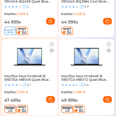
X1504VA-BQ499 Quiet Blue
X1504VA-BQ2684 Cool Silver
(90NB10J1-M00PH0)
(90NB10J2-M036R0)
4
3.9
2 249 ₴
2 249 ₴
Кешбэк
Кешбэк
44 999
44 999
₴
₴
Ноутбук Asus Vivobook 16
Ноутбук Asus Vivobook 16
X1607AA-MB006 Quiet Blue
X1607CA-MB072 Quiet Blue
(90NB1721-M00060)
(90NB15A1-M00CH0)
4.1
4.4
2 374 ₴
2 499 ₴
Кешбэк
Кешбэк
47 499
49 999
₴
₴