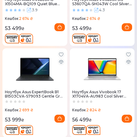
X1504MA-BQ109 Quiet Blue
S3607QA-SH043W Cool Silver
(90NB17I1-M005A0)
(90NB16C1-M002Y0)
3.9
4.3
2 674 ₴
2 674 ₴
Кешбэк
Кешбэк
53 499
53 499
₴
₴
Ноутбук Asus ExpertBook B1
Ноутбук Asus Vivobook 17
B1503CVA-S79093 Gentle Grey
X1704VA-AU983 Cool Silver
(90NX0801-M0AEX0)
(90NB13X1-M00HA0)
2 699 ₴
2 824 ₴
Кешбэк
Кешбэк
53 999
56 499
₴
₴