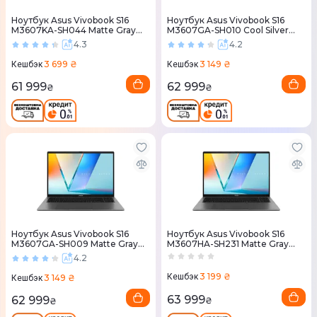
Ноутбук Asus Vivobook S16
Ноутбук Asus Vivobook S16
M3607KA-SH044 Matte Gray
M3607GA-SH010 Cool Silver
(90NB16T1-M00280)
(90NB17M2-M000B0)
4.3
4.2
3 699 ₴
3 149 ₴
Кешбэк
Кешбэк
61 999
62 999
₴
₴
Ноутбук Asus Vivobook S16
Ноутбук Asus Vivobook S16
M3607GA-SH009 Matte Gray
M3607HA-SH231 Matte Gray
(90NB17M1-M000A0)
(90NB16F1-M00JJ0)
4.2
3 199 ₴
Кешбэк
3 149 ₴
Кешбэк
63 999
62 999
₴
₴