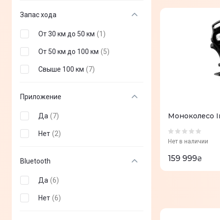
Запас хода
От 30 км до 50 км
(
1
)
От 50 км до 100 км
(
5
)
Свыше 100 км
(
7
)
Приложение
Моноколесо I
Да
(
7
)
Нет
(
2
)
Нет в наличии
159 999
₴
Bluetooth
Да
(
6
)
Нет
(
6
)