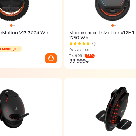
nMotion V13 3024 Wh
Моноколесо InMotion V12HT 
1750 Wh
1
ет менеджер
Ожидается
-
13
%
114 999
99 999
₴