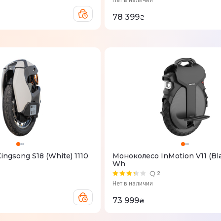
Нет в наличии
78 399
₴
ngsong S18 (White) 1110
Моноколесо InMotion V11 (Bla
Wh
2
Нет в наличии
73 999
₴