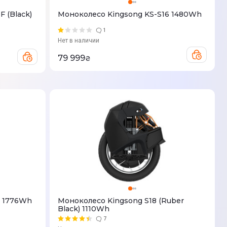
 (Black)
Моноколесо Kingsong KS-S16 1480Wh
1
Нет в наличии
79 999
₴
9 1776Wh
Моноколесо Kingsong S18 (Ruber
Black) 1110Wh
7