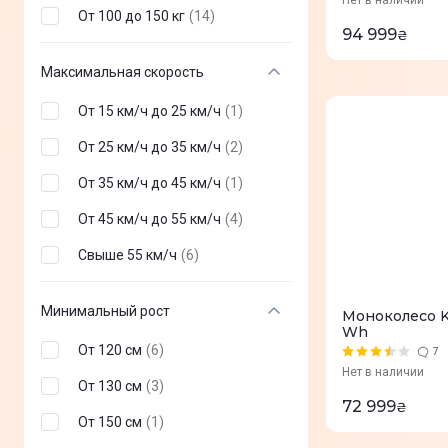
Нет в наличии
От 100 до 150 кг
(
14
)
94 999
₴
Максимальная скорость
От 15 км/ч до 25 км/ч
(
1
)
От 25 км/ч до 35 км/ч
(
2
)
От 35 км/ч до 45 км/ч
(
1
)
От 45 км/ч до 55 км/ч
(
4
)
Свыше 55 км/ч
(
6
)
Минимальный рост
Моноколесо Ki
Wh
От 120 см
(
6
)
7
Нет в наличии
От 130 см
(
3
)
72 999
₴
От 150 см
(
1
)