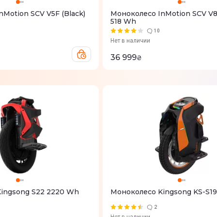
Motion SCV V5F (Black)
Моноколесо InMotion SCV V8F
518 Wh
10
Нет в наличии
36 999
₴
ingsong S22 2220 Wh
Моноколесо Kingsong KS-S1
2