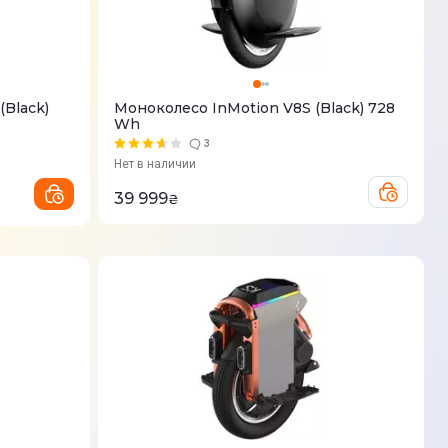
(Black)
Моноколесо InMotion V8S (Black) 728
Wh
3
Нет в наличии
39 999
₴