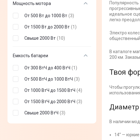
Популярность 
Мощность мотора
прогрессивные
идеальное сце
От 500 Вт до 1000 Вт
(
3
)
легко преодол
От 1500 Вт до 2000 Вт
(
1
)
Электро колес
Свыше 2000 Вт
(
10
)
общественный
В каталоге маг
Емкость батареи
200 км. Заказ
От 300 ВтЧ до 400 ВтЧ
(
1
)
Твоя фо
От 500 ВтЧ до 1000 ВтЧ
(
3
)
Чтобы прогулк
От 1000 ВтЧ до 1500 ВтЧ
(
4
)
использования
От 1500 ВтЧ до 2000 ВтЧ
(
3
)
Диаметр 
Свыше 2000 ВтЧ
(
3
)
В наличии мод
14” — юркие