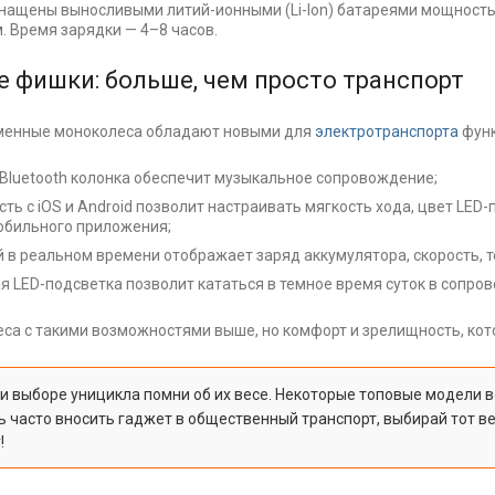
нащены выносливыми литий-ионными (Li-Ion) батареями мощностью
м. Время зарядки — 4–8 часов.
 фишки: больше, чем просто транспорт
менные моноколеса обладают новыми для
электротранспорта
функ
Bluetooth колонка обеспечит музыкальное сопровождение;
ть с iOS и Android позволит настраивать мягкость хода, цвет LED
бильного приложения;
 в реальном времени отображает заряд аккумулятора, скорость, т
 LED-подсветка позволит кататься в темное время суток в сопр
са с такими возможностями выше, но комфорт и зрелищность, кото
и выборе уницикла помни об их весе. Некоторые топовые модели ве
 часто вносить гаджет в общественный транспорт, выбирай тот вес
!