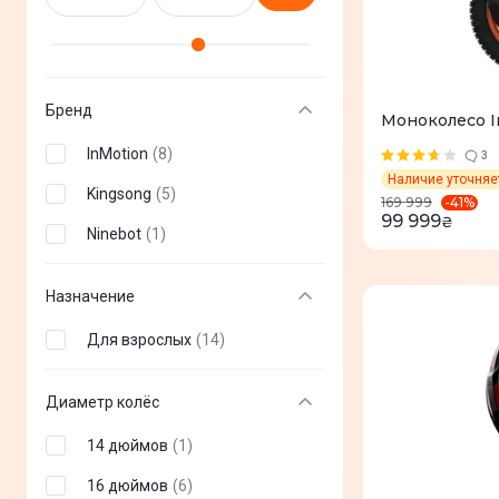
Бренд
Моноколесо I
InMotion
(
8
)
3
Наличие уточня
Kingsong
(
5
)
-
41
%
169 999
99 999
₴
Ninebot
(
1
)
Назначение
Для взрослых
(
14
)
Диаметр колёс
14 дюймов
(
1
)
16 дюймов
(
6
)