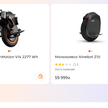
nMotion V14 2277 Wh
Моноколесо Ninebot Z10
2
Нет в наличии
59 999
₴