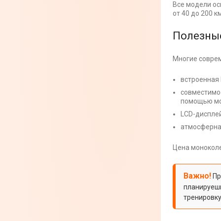
Все модели ос
от 40 до 200 к
Полезные
Многие совре
встроенная 
совместимос
помощью мо
LCD-дисплей
атмосферная
Цена моноколе
Важно!
Пр
планируешь
тренировку