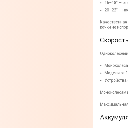
16–18” — от
20–22” — н
Качественная 
кочки не испор
Скорост
Одноколесный 
Моноколеса 
Модели от 1
Устройства 
Моноколесам п
Максимальная 
Аккумуля