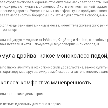
электротранспорта в Украине стремительно набирает обороты. По
 люди решают купить моноколесо. И хотя этот компактный гаджет
пление с дорогой. Уверенно мчит по асфальту, не пробуксовывает и
евает неровности и бордюры. При этом руки остаются свободными
о для езды занимает минимум места, имеет телескопическую ручку
 транспорт.
азина Цитрус — модели от InMotion, KingSong и Ninebot, способные
ывай, вставай и кати — почувствуй вкус совершенной свободы!
рмула драйва: какое моноколесо подой
а по парку или путь в офис приносили удовольствие, важно купи
: характеру маршрутов, ожидаемой скорости, автономности, вза
колеса: комфорт vs маневренность
ели с колесами диаметром:
 и легкие, идеальны для фана в парке;