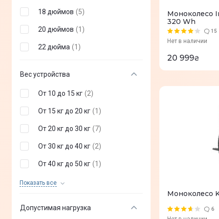
18 дюймов
(
5
)
Моноколесо In
320 Wh
20 дюймов
(
1
)
15
Нет в наличии
22 дюйма
(
1
)
20 999
₴
Вес устройства
От 10 до 15 кг
(
2
)
От 15 кг до 20 кг
(
1
)
От 20 кг до 30 кг
(
7
)
От 30 кг до 40 кг
(
2
)
От 40 кг до 50 кг
(
1
)
От 50 кг до 75 кг
(
1
)
Показать все
Моноколесо K
Допустимая нагрузка
6