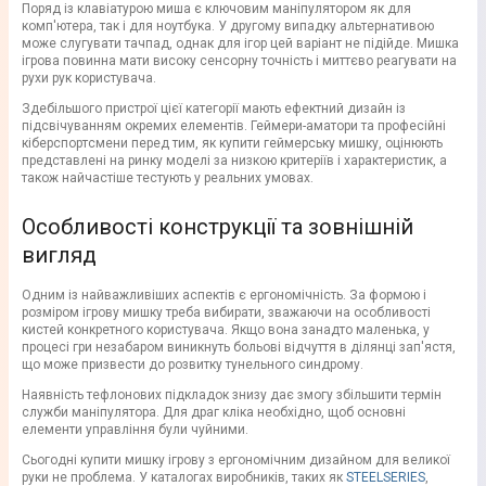
Поряд із клавіатурою миша є ключовим маніпулятором як для
комп'ютера, так і для ноутбука. У другому випадку альтернативою
може слугувати тачпад, однак для ігор цей варіант не підійде. Мишка
ігрова повинна мати високу сенсорну точність і миттєво реагувати на
рухи рук користувача.
Здебільшого пристрої цієї категорії мають ефектний дизайн із
підсвічуванням окремих елементів. Геймери-аматори та професійні
кіберспортсмени перед тим, як купити геймерську мишку, оцінюють
представлені на ринку моделі за низкою критеріїв і характеристик, а
також найчастіше тестують у реальних умовах.
Особливості конструкції та зовнішній
вигляд
Одним із найважливіших аспектів є ергономічність. За формою і
розміром ігрову мишку треба вибирати, зважаючи на особливості
кистей конкретного користувача. Якщо вона занадто маленька, у
процесі гри незабаром виникнуть больові відчуття в ділянці зап'ястя,
що може призвести до розвитку тунельного синдрому.
Наявність тефлонових підкладок знизу дає змогу збільшити термін
служби маніпулятора. Для драг кліка необхідно, щоб основні
елементи управління були чуйними.
Сьогодні купити мишку ігрову з ергономічним дизайном для великої
руки не проблема. У каталогах виробників, таких як
STEELSERIES
,