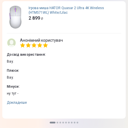
Ігрова миша HATOR Quasar 2 Ultra 4K Wireless
(HTM571WL) White/Lilac
2 899
₴
Анонімний користувач
Досвід використання
:
Вау.
Плюси
:
Вау.
Мінуси
:
ну тут -
Докладніше