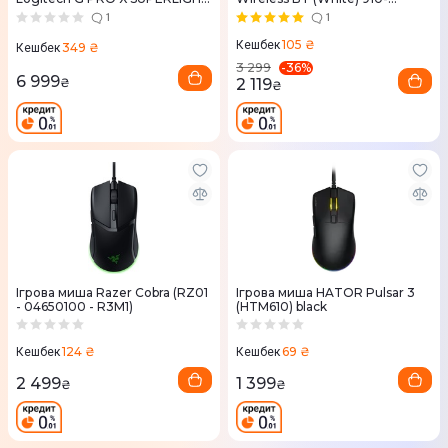
2 LIGHTSPEED - WHITE
005291
1
1
105 ₴
Кешбек
349 ₴
Кешбек
-
36
%
3 299
6 999
2 119
₴
₴
Ігрова миша Razer Cobra (RZ01
Ігрова миша HATOR Pulsar 3
- 04650100 - R3M1)
(HTM610) black
124 ₴
69 ₴
Кешбек
Кешбек
2 499
1 399
₴
₴