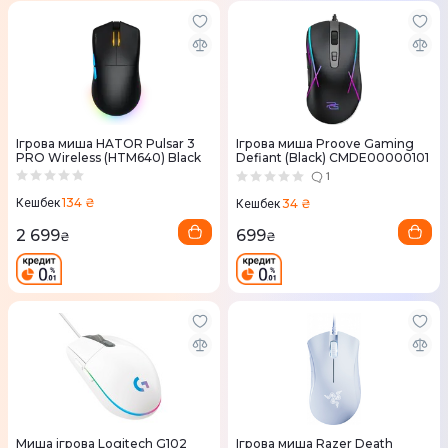
Ігрова миша HATOR Pulsar 3
Ігрова миша Proove Gaming
PRO Wireless (HTM640) Black
Defiant (Black) CMDE00000101
1
134 ₴
34 ₴
Кешбек
Кешбек
2 699
699
₴
₴
Миша ігрова Logitech G102
Ігрова миша Razer Death