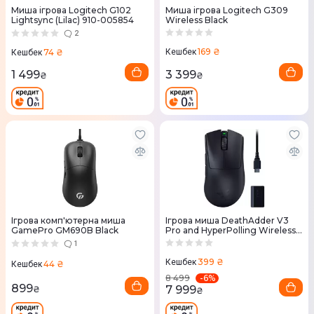
Миша ігрова Logitech G102
Миша ігрова Logitech G309
Lightsync (Lilac) 910-005854
Wireless Black
2
169 ₴
74 ₴
Кешбек
Кешбек
3 399
1 499
₴
₴
Ігрова комп'ютерна миша
Ігрова миша DeathAdder V3
GamePro GM690B Black
Pro and HyperPolling Wireless
Dongle (RZ01-04630300-
1
R3WL)
399 ₴
Кешбек
44 ₴
Кешбек
-
6
%
8 499
899
7 999
₴
₴