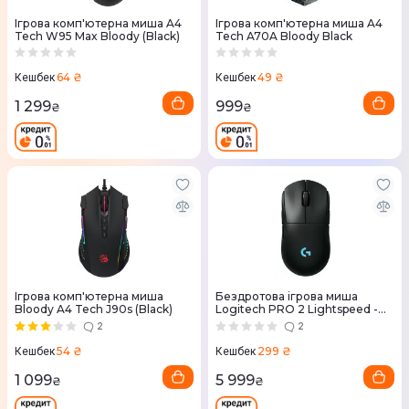
Ігрова комп'ютерна миша A4
Ігрова комп'ютерна миша A4
Tech W95 Max Bloody (Black)
Tech A70A Bloody Black
64 ₴
49 ₴
Кешбек
Кешбек
1 299
999
₴
₴
Ігрова комп'ютерна миша
Бездротова ігрова миша
Bloody A4 Tech J90s (Black)
Logitech PRO 2 Lightspeed -
Black
2
2
54 ₴
299 ₴
Кешбек
Кешбек
1 099
5 999
₴
₴