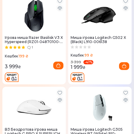
Ігрова миша Razer Basilisk V3 X
Миша ігрова Logitech G502 X
Hyperspeed (RZ01-04870100-
(Black) L910-006138
R3G1)
1
99 ₴
Кешбек
199 ₴
Кешбек
-
41
%
3 399
3 999
1 999
₴
₴
B3 Бездротова ігрова миша
Миша ігрова Logitech G305
Logitech G PRO X SUPERLIGHT
Wireless BT (White) 910-