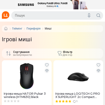
Геймінг
Периферія
Миші
Ігрові миші
Сортування
Фільтр
за популярністю
Для ігор
Ігрова миша HATOR Pulsar 3
Ігрова миша LOGITECH G PRO
wireless (HTM630) black
X SUPERLIGHT 2c Compact
Wireless Gaming Mouse Black
1