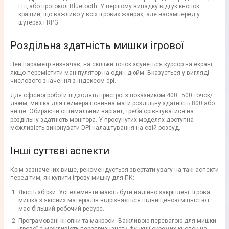
ГГц або протокол Bluetooth. У першому випадку відгук кнопок
кращий, що важливо у всіх ігрових жанрах, але насамперед у
шутерах і RPG.
Роздільна здатність мишки ігрової
Цей параметр визначає, на скільки точок зсунеться курсор на екрані,
якщо перемістити маніпулятор на один дюйм. Вказується у вигляді
числового значення з індексом dpi.
Для офісної роботи підходять пристрої з показником 400–500 точок/
дюйм, мишка для геймера повинна мати роздільну здатність 800 або
вище. Обираючи оптимальний варіант, треба орієнтуватися на
роздільну здатність монітора. У просунутих моделях доступна
можливість виконувати DPI налаштування на свій розсуд.
Інші суттєві аспекти
Крім зазначених вище, рекомендується звертати увагу на такі аспекти
перед тим, як купити ігрову мишку для ПК:
Якість збірки. Усі елементи мають бути надійно закріплені. Ігрова
мишка з якісних матеріалів відрізняється підвищеною міцністю і
має більший робочий ресурс.
Програмовані кнопки та макроси. Важливою перевагою для мишки