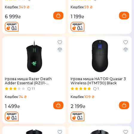
349 ₴
59 ₴
Кешбек
Кешбек
6 999
1 199
₴
₴
Ігрова миша Razer Death
Ігрова миша HATOR Quasar 3
Adder Essential (RZ01-
Wireless (HTM730) Black
02540100-R3M1)
11
1
74 ₴
109 ₴
Кешбек
Кешбек
1 499
2 199
₴
₴