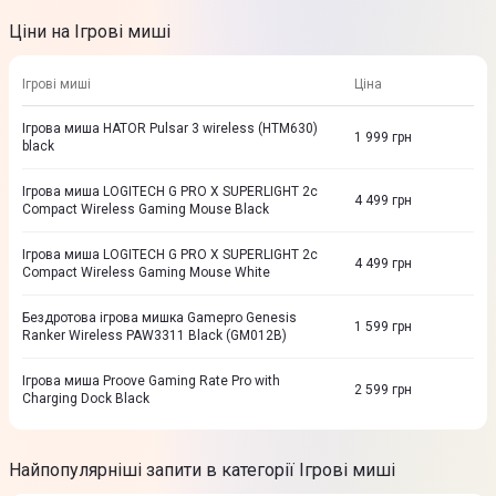
Ціни на Ігрові миші
Ігрові миші
Ціна
Ігрова миша HATOR Pulsar 3 wireless (HTM630)
1 999
грн
black
Ігрова миша LOGITECH G PRO X SUPERLIGHT 2c
4 499
грн
Compact Wireless Gaming Mouse Black
Ігрова миша LOGITECH G PRO X SUPERLIGHT 2c
4 499
грн
Compact Wireless Gaming Mouse White
Бездротова ігрова мишка Gamepro Genesis
1 599
грн
Ranker Wireless PAW3311 Black (GM012B)
Ігрова миша Proove Gaming Rate Pro with
2 599
грн
Charging Dock Black
Найпопулярніші запити в категорії Ігрові миші