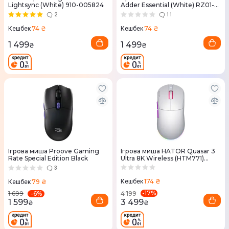
Lightsync (White) 910-005824
Adder Essential (White) RZ01-
03850200-R3M1
2
11
74 ₴
74 ₴
Кешбек
Кешбек
1 499
1 499
₴
₴
Ігрова миша Proove Gaming
Ігрова миша HATOR Quasar 3
Rate Special Edition Black
Ultra 8K Wireless (HTM771)
White
3
174 ₴
79 ₴
Кешбек
Кешбек
-
17
%
-
6
%
4 199
1 699
3 499
1 599
₴
₴