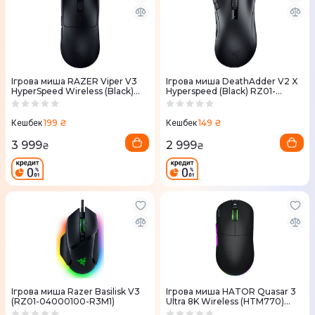
Ігрова миша RAZER Viper V3
Ігрова миша DeathAdder V2 X
HyperSpeed ​​Wireless (Black)
Hyperspeed (Black) RZ01-
RZ01-04910100-R3M1
04130100-R3G1
199 ₴
149 ₴
Кешбек
Кешбек
3 999
2 999
₴
₴
Ігрова миша Razer Basilisk V3
Ігрова миша HATOR Quasar 3
(RZ01-04000100-R3M1)
Ultra 8K Wireless (HTM770)
Black