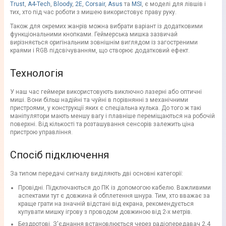
Trust
,
A4-Tech
,
Bloody
,
2E
,
Corsair
,
Asus
та
MSI
, є моделі для лівшів і
тих, хто під час роботи з мишею використовує праву руку.
Також для окремих жанрів можна вибрати варіант із додатковими
функціональними кнопками. Геймерська мишка зазвичай
вирізняється оригінальним зовнішнім виглядом із загостреними
краями і RGB підсвічуванням, що створює додатковий ефект.
Технологія
У наш час геймери використовують виключно лазерні або оптичні
миші. Вони більш надійні та чуйні в порівнянні з механічними
пристроями, у конструкції яких є спеціальна кулька. До того ж такі
маніпулятори мають меншу вагу і плавніше переміщаються на робочій
поверхні. Від кількості та розташування сенсорів залежить ціна
пристрою управління.
Спосіб підключення
За типом передачі сигналу виділяють дві основні категорії:
Провідні. Підключаються до ПК із допомогою кабелю. Важливими
аспектами тут є довжина й обплетення шнура. Тим, хто вважає за
краще грати на значній відстані від екрана, рекомендується
купувати мишку ігрову з проводом довжиною від 2-х метрів.
Бездротові. З'єднання встановлюється через радіопередавач 2,4