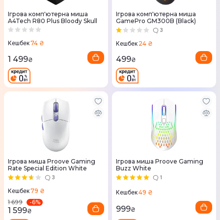
Ігрова комп'ютерна миша
Ігрова комп'ютерна миша
A4Tech R80 Plus Bloody Skull
GamePro GM300B (Black)
3
74 ₴
24 ₴
Кешбек
Кешбек
1 499
499
₴
₴
Ігрова миша Proove Gaming
Ігрова миша Proove Gaming
Rate Special Edition White
Buzz White
3
1
79 ₴
Кешбек
49 ₴
Кешбек
-
6
%
1 699
999
1 599
₴
₴