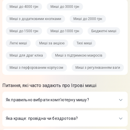
Миші до 4000 грн
Миші до 3000 грн
Миші з додатковими кнопками
Миші до 2000 грн
Миші до 1500 грн
Миші до 1000 грн
Бюджетні миші
Легкі миші
Миші за акцією
Тихі миші
Миші для драг кліка
Миші з підтримкою макросів
Миші з перфорованим корпусом
Миші з регулюванням ваги
Питання, які часто задають про Ігрові миші
Як правильно вибрати комп'ютерну мишу?
Зважай на завдання. Для роботи підійдуть ергономічні
моделі із тихим кліком. Для ігор важливий оптичний сенсор з
Яка краще: провідна чи бездротова?
DPI від 2000, частота опитування від 1000 Гц і кнопки, що
програмуються. Будь-яка миша має підходити під тип хвата
Дротові легше, не потребують зарядки/заміни батарейок і