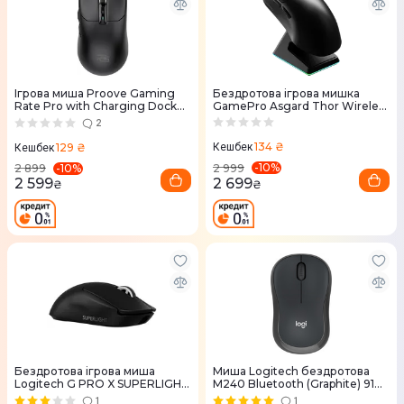
Ігрова миша Proove Gaming
Бездротова ігрова мишка
Rate Pro with Charging Dock
GamePro Asgard Thor Wireless
Black
PAW3395 RGB Ultralight Black
2
(GM023B)
134 ₴
129 ₴
Кешбек
Кешбек
-
10
%
-
10
%
2 999
2 899
2 699
2 599
₴
₴
Бездротова ігрова миша
Миша Logitech бездротова
Logitech G PRO X SUPERLIGHT
M240 Bluetooth (Graphite) 910-
2 LIGHTSPEED - BLACK
007119
1
1