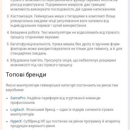
ігрової є можливість перепризначати функції окремих кнопок на
розсуд користувача. Підтримання макросів дає гравцеві
можливість виконувати послідовність дій одним натисканням.
Кастомізація. Геймерська миша з тягарцями в комплекті більш
універсальна завдяки опції регулювання ваги залежно від
індивідуальних переваг і цілей використання.
Безшумна робота. Тихі маніпулятори не відволікають від ігрового
процесу сторонніми звуками.
Багатофункціональність. Ігрова мишка без дроту зі зручним форм-
фактором може використовуватися не тільки для геймінгу, а й для
стандартних завдань.
Вбудована пам'ять. Просунута опція, що забезпечує розширені
можливості під час ігрового процесу.
Топові бренди
Якісні маніпулятори геймерської категорії постачають на ринок такі
виробники:
GamePro
. Надійна периферія від згуртованої команди
професіоналів.
Logitech
. Японський бренд — один із лідерів сегмента ігрових
маніпуляторів.
HyperX
. Суббренд HP, що постачає на ринок програмну й апаратну
продукцію верхнього рівня.