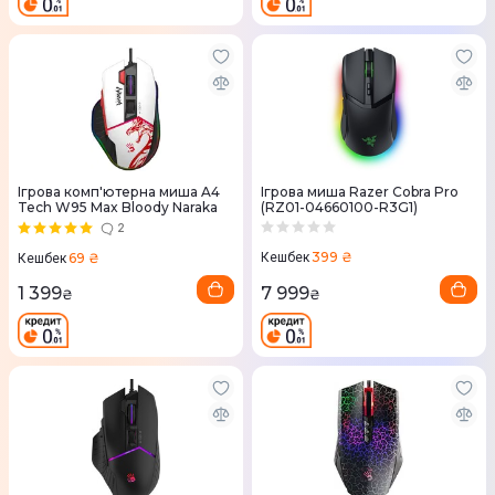
Ігрова комп'ютерна миша A4
Ігрова миша Razer Cobra Pro
Tech W95 Max Bloody Naraka
(RZ01-04660100-R3G1)
2
399 ₴
69 ₴
Кешбек
Кешбек
7 999
1 399
₴
₴