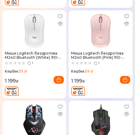
Миша Logitech бездротова
Миша Logitech бездротова
M240 Bluetooth (White) 910-
M240 Bluetooth (Pink) 910-
007120
007121
1
1
59 ₴
59 ₴
Кешбек
Кешбек
1 199
1 199
₴
₴