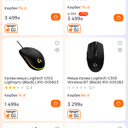
174 ₴
Кешбек
174 ₴
Кешбек
-
17
%
4 199
3 499
3 499
₴
₴
Ігрова миша Logitech G102
Миша ігрова Logitech G305
Lightsync (Black) L910-005823
Wireless BT (Black) 910-005282
2
1
74 ₴
164 ₴
Кешбек
Кешбек
1 499
3 299
₴
₴