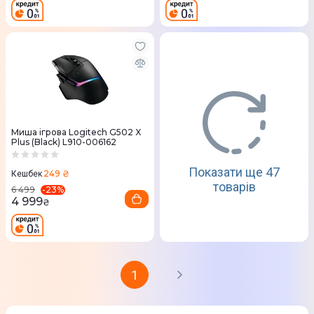
Миша ігрова Logitech G502 X
Plus (Black) L910-006162
Показати ще 47
249 ₴
Кешбек
товарів
-
23
%
6 499
4 999
₴
1