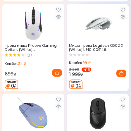
Ігрова миша Proove Gaming
Миша ігрова Logitech G502 X
Defiant (White)
(White) L910-006146
CMDE00000102
1
99 ₴
Кешбек
34 ₴
Кешбек
-
41
%
3 399
699
1 999
₴
₴