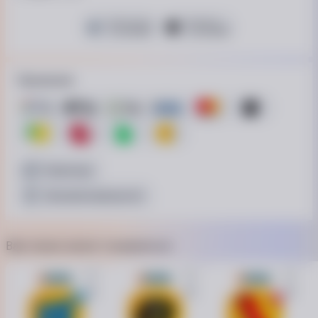
Це Розстрочка
Монобанк
15 платежей
15 платежей
Принимаем
Наличные
Безналичный расчёт
Вам также может понравиться