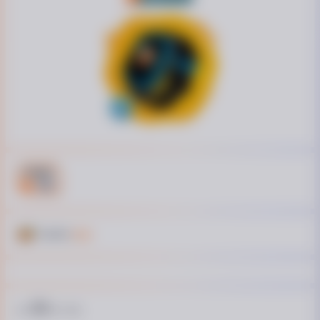
Кешбэк
14 ₴
20
от
₴ / пл.