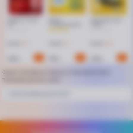
Vodafone "FLEXX
lifecell
Стартовый пакет
GO"
«Универсальный
"Максі"
для еСИМ»
21 ₴
5 ₴
20 ₴
Кешбэк
Кешбэк
Кешбэк
420
100
400
₴
₴
₴
Самые популярные запросы в категории Услуга
"Настройка детских часов"
Услуга "Настройка детских часов"