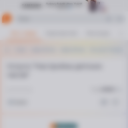
Все о товаре
Характеристики
Аксессуары
Фот
Услуги
Цитрус Мастер
Цитрус Мастер
Тип услуги: Разовые ус
Услуга "Настройка детских
часов"
Код:
644263
Архив