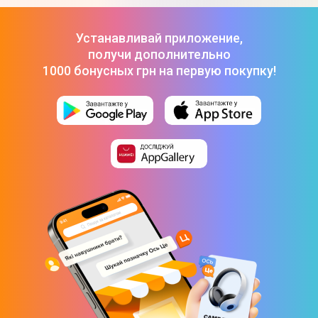
Гладильная система Philips All-in-One 8500 серии
AIS8540/80
-
18 499 ₴
Гладильная система Tefal Ixeo Power QT2028F0
-
18 499 ₴
Устанавливай приложение,
Гладильный каток Miele B 995 D (13099504RU)
-
99 990 ₴
получи дополнительно
1000 бонусных грн на первую покупку!