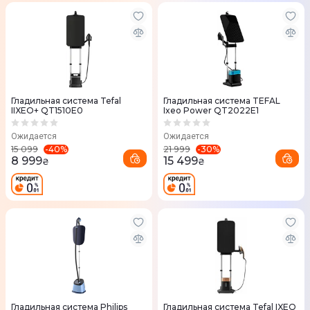
Гладильная система Tefal
Гладильная система TEFAL
IIXEO+ QT1510E0
Ixeo Power QT2022E1
Ожидается
Ожидается
-
40
%
-
30
%
15 099
21 999
8 999
15 499
₴
₴
Гладильная система Philips
Гладильная система Tefal IXEO