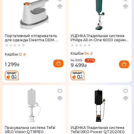
Портативный отпариватель
УЦЕНКА Гладильная система
для одежды Deerma DEM-
Philips All-in-One 6000 серии
GT01
AIS6020/70
94 ₴
Кешбэк
12 ₴
Кешбэк
-
37
%
14 999
1 299
9 499
₴
₴
Прасувальна система Tefal
УЦЕНКА Гладильная система
IXEO Vision QT1811E0
Tefal IXEO Power QT2020E0