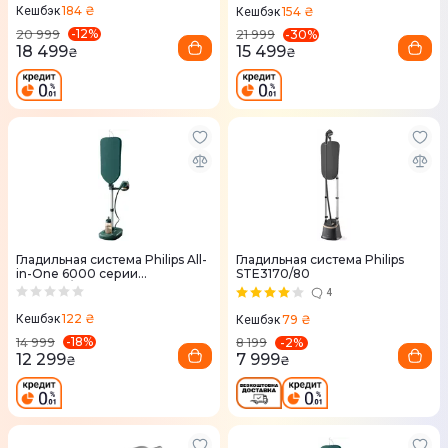
184 ₴
154 ₴
Кешбэк
Кешбэк
-
12
%
-
30
%
20 999
21 999
18 499
15 499
₴
₴
Гладильная система Philips All-
Гладильная система Philips
in-One 6000 серии
STE3170/80
AIS6020/70
4
122 ₴
79 ₴
Кешбэк
Кешбэк
-
18
%
-
2
%
14 999
8 199
12 299
7 999
₴
₴