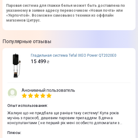
Паровая система для глажки белья может быть доставлена по
указанному в заявке адресу перевозчиком «Новая почта» или
«Укрпочтой». Возможен самовывоз техники из оффлайн
магазинов Цитрус.
Популярные отзывы
Гладильная система Tefal IXEO Power QT2020E0
15 499
₴
Анонимный пользователь
Опыт использования
:
Жалкую що не придбала ще раніше таку систему! Купа років
мучінь з праскоб, дешевим паровим приладдям. Вдячна
консультантами ( не перший рік мені особисто допомагали з
вибором техніки) що наполягли на придбанні саме цієї системи!
Розтермінування платежу по кредиті зробили виплату суми
Плюсы
:
необтяжуючою. Виплачую по 500 грн на 24 місяці