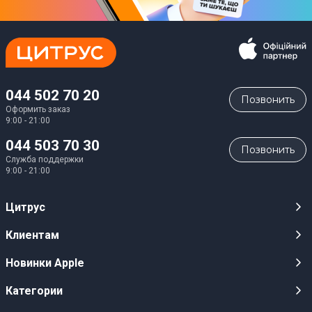
044 502 70 20
Позвонить
Оформить заказ
9:00 - 21:00
044 503 70 30
Позвонить
Служба поддержки
9:00 - 21:00
Цитрус
Карьера
Клиентам
Магазины
Публичные оферты
Новинки Apple
Для СМИ
Видеообзоры
iPhone 17
Категории
Оптовым клиентам
Акции, розыгрыши, призы
iPhone 17 Pro