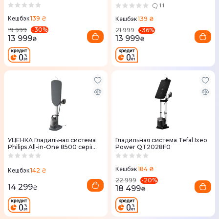
11
139 ₴
139 ₴
Кешбэк
Кешбэк
-
30
%
-
36
%
19 999
21 999
13 999
13 999
₴
₴
УЦЕНКА Гладильная система
Гладильная система Tefal Ixeo
Philips All-in-One 8500 серії
Power QT2028F0
AIS8540/80
184 ₴
Кешбэк
142 ₴
Кешбэк
-
20
%
22 999
14 299
18 499
₴
₴