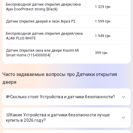
Беспроводной датчик открытия двери/окна
1 329
грн
Ajax DoorProtect strong (Black)
Датчик открытия дверей и окон Aqara P2
1 599
грн
Беспроводной датчик открытия дверей/окна
1 949
грн
AJAX PLUS WHITE
Датчик открытия окна или двери Xiaomi Mi
399
грн
Smart Home (1154300004)
Часто задаваемые вопросы про Датчики открытия
двери
💸Сколько стоят Устройства и датчики безопасности?
Стоимость товаров в категории Устройства и датчики
безопасности в интернет-магазине Цитрус
🛒Какие Устройства и датчики безопасности лучше
купить в 2026 году?
Умный датчик природного газа Aqara JT-BZ-03AQ/A
-
2 899 ₴
Самые лучшие Устройства и датчики безопасности в 2026
Ajax Keypad Plus (8EU) black клавиатура 000023069
-
4 249