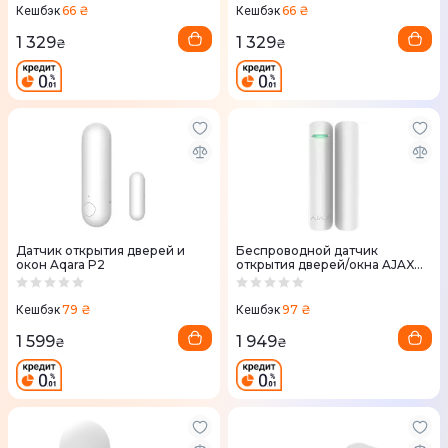
66 ₴
66 ₴
Кешбэк
Кешбэк
1 329
1 329
₴
₴
Датчик открытия дверей и
Беспроводной датчик
окон Aqara P2
открытия дверей/окна AJAX
PLUS WHITE
79 ₴
97 ₴
Кешбэк
Кешбэк
1 599
1 949
₴
₴