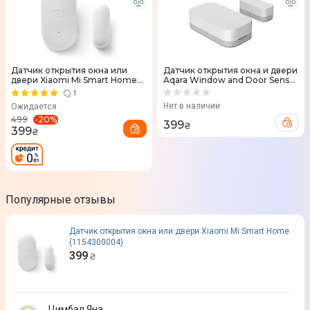
Датчик открытия окна или
Датчик открытия окна и двери
двери Xiaomi Mi Smart Home
Aqara Window and Door Sensor
(1154300004)
(White)
1
Нет в наличии
Ожидается
-
20
%
499
399
₴
399
₴
Популярные отзывы
Датчик открытия окна или двери Xiaomi Mi Smart Home
(1154300004)
399
₴
Цимбал Яна