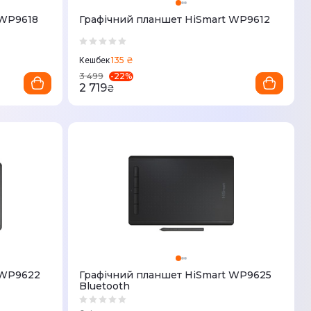
 WP9618
Графічний планшет HiSmart WP9612
135 ₴
Кешбек
-
22
%
3 499
2 719
₴
 WP9622
Графічний планшет HiSmart WP9625
Bluetooth