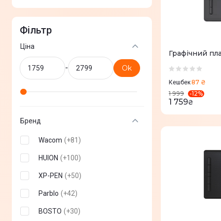
Фільтр
Ціна
Графічний пл
-
Ok
87 ₴
Кешбек
-
12
%
1 999
1 759
₴
Бренд
Wacom
(
+
81
)
HUION
(
+
100
)
XP-PEN
(
+
50
)
Parblo
(
+
42
)
BOSTO
(
+
30
)