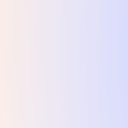
 планшет HiSmart WP9620
-
2 079 ₴