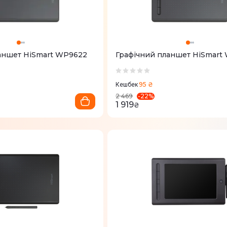
аншет HiSmart WP9622
Графічний планшет HiSmart
95 ₴
Кешбек
-
22
%
2 469
1 919
₴