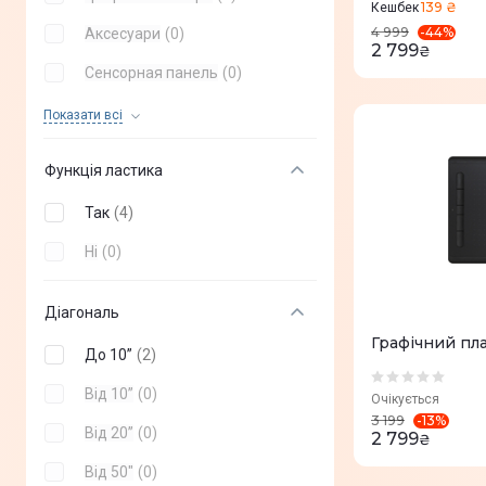
139 ₴
Кешбек
-
44
%
4 999
Аксесуари
(
0
)
2 799
₴
Сенсорная панель
(
0
)
Смарт-панель
(
0
)
Показати всi
Підставка для планшета
(
0
)
Функція ластика
Так
(
4
)
Ні
(
0
)
Діагональ
Графічний пл
До 10”
(
2
)
Від 10”
(
0
)
Очікується
-
13
%
3 199
Від 20”
(
0
)
2 799
₴
Від 50"
(
0
)