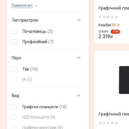
VEIKK
(
+
16
)
Показати всi
Графічний пл
HiSmart
(
10
)
Тип пристрою
115 ₴
Ugee
(
+
5
)
Кешбек
Початківець
(
3
)
-
11
%
2 599
2 319
₴
Професійний
(
7
)
Перо
Так
(
10
)
Ні
(
0
)
Вид
Графічні планшети
(
10
)
Графічний пл
LED планшети
(
0
)
Графічні монітори
(
0
)