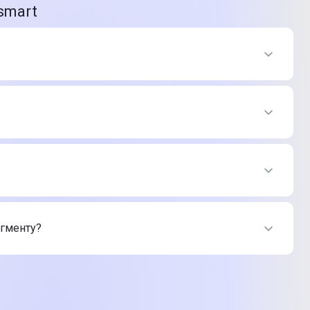
smart
ині Цитрус
зину Цитрус
егменту?