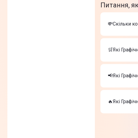
Питання, я
💸Скільки ко
Вартість тов
Графічний
🛒Які Графіч
Графічний
Графічний
Найкращі Гра
Графічний
📢Які Графіч
Графічний
Графічний
На сьогодні 
Графічний
🔥Які Графіч
Графічний
Графічний
ТОП-3 дороги
Графічний
Графічний