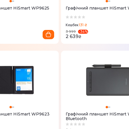
аншет HiSmart WP9625
Графічний планшет HiSmart
131 ₴
Кешбек
-
34
%
3 999
2 639
₴
аншет HiSmart WP9623
Графічний планшет HiSmart
Bluetooth