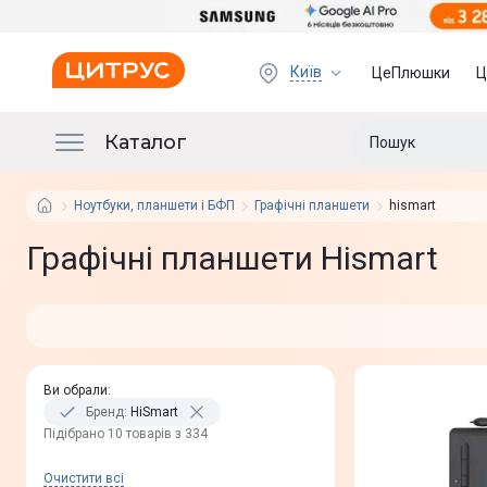
Київ
ЦеПлюшки
Ц
Каталог
Ноутбуки, планшети і БФП
Графічні планшети
hismart
Графічні планшети Hismart
Ви обрали
:
Бренд
:
HiSmart
Пiдiбрано 10 товарів з 334
Очистити всi