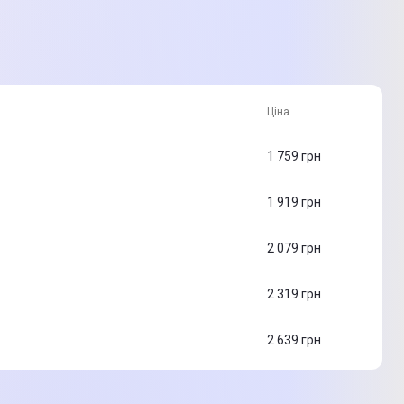
Ціна
1 759
грн
1 919
грн
2 079
грн
2 319
грн
2 639
грн