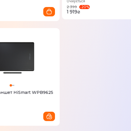
Очікується
-
20
%
2 399
1 919
₴
аншет HiSmart WPB9625