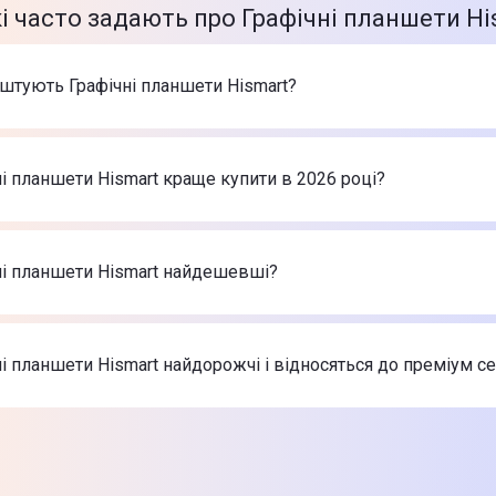
кі часто задають про Графічні планшети Hi
штують Графічні планшети Hismart?
арів в категорії Графічні планшети Hismart в інтернет-магаз
 планшет HiSmart WP9622
-
1 759 ₴
ні планшети Hismart краще купити в 2026 році?
 планшет HiSmart WPB9622
-
1 919 ₴
 планшет HiSmart WP9620
-
2 079 ₴
фічні планшети Hismart в 2026 році на думку інтернет-мага
 планшет HiSmart WP9622
-
1 759 ₴
ні планшети Hismart найдешевші?
 планшет HiSmart WPB9622
-
1 919 ₴
 планшет HiSmart WP9620
-
2 079 ₴
найдешевші Графічні планшети Hismart
 планшет HiSmart WP9622
-
1 759 ₴
ні планшети Hismart найдорожчі і відносяться до преміум с
 планшет HiSmart WPB9622
-
1 919 ₴
 планшет HiSmart WP9620
-
2 079 ₴
х товарів з категорії Графічні планшети Hismart в Цитрусі
 планшет HiSmart WP9622
-
1 759 ₴
 планшет HiSmart WPB9622
-
1 919 ₴