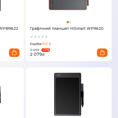
 WPB9622
Графічний планшет HiSmart WP9620
103 ₴
Кешбек
-
17
%
2 499
2 079
₴