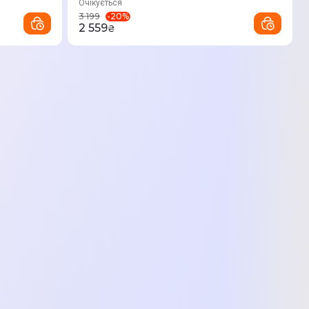
Очікується
-
20
%
3 199
2 559
₴