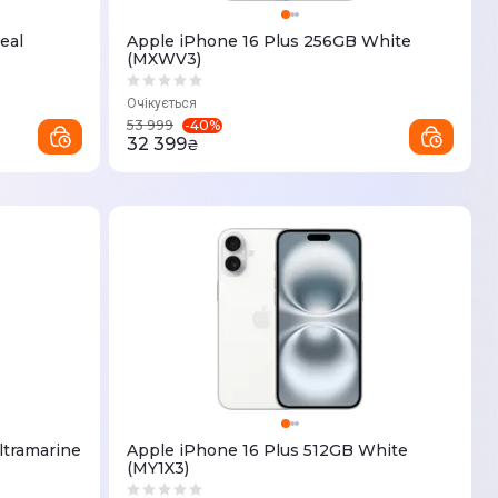
eal
Apple iPhone 16 Plus 256GB White
(MXWV3)
Очікується
-
40
%
53 999
32 399
₴
ltramarine
Apple iPhone 16 Plus 512GB White
(MY1X3)