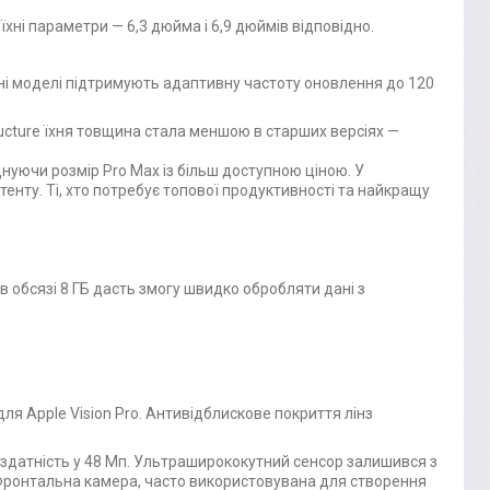
 їхні параметри — 6,3 дюйма і 6,9 дюймів відповідно.
ьні моделі підтримують адаптивну частоту оновлення до 120
ructure їхня товщина стала меншою в старших версіях —
нуючи розмір Pro Max із більш доступною ціною. У
тенту. Ті, хто потребує топової продуктивності та найкращу
в обсязі 8 ГБ дасть змогу швидко обробляти дані з
я Apple Vision Pro. Антивідблискове покриття лінз
 здатність у 48 Мп. Ультраширококутний сенсор залишився з
. Фронтальна камера, часто використовувана для створення