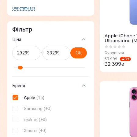
Очистити всi
Фільтр
Apple iPhone 
Ціна
Ultramarine (
-
Ok
Очікується
-
40
%
53 999
32 399
₴
Бренд
Apple
(
15
)
Samsung
(
+
0
)
realme
(
+
0
)
Xiaomi
(
+
0
)