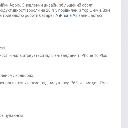
нійки Apple. Оновлений дизайн, збільшений обсяг
одуктивності зросли на 20 % у порівнянні з торішніми. Вже
а тривалістю роботи батареї. А
iPhone Air
залишається
лі.
сті й налаштовується під різні завдання. iPhone 16 Plus
еленому кольорах.
роникність і захист від пилу класу IP68, як і моделі Pro і
свічуванням.