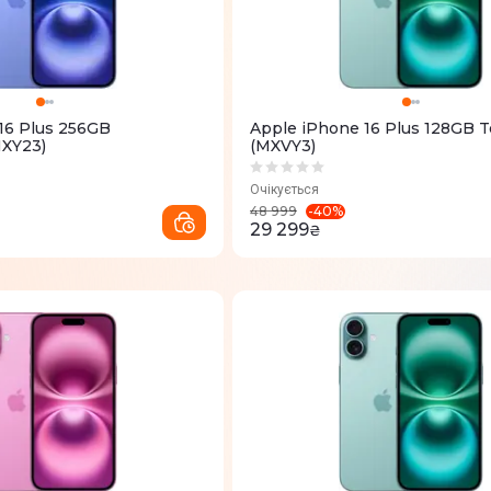
16 Plus 256GB
Apple iPhone 16 Plus 128GB T
MXY23)
(MXVY3)
Очікується
-
40
%
48 999
29 299
₴