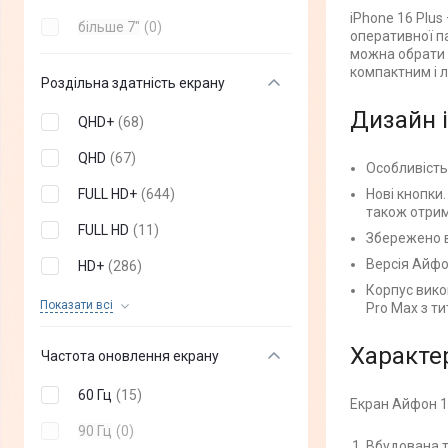
iPhone 16 Plus
більше 7"
(
0
)
оперативної па
можна обрати
компактним і л
Роздільна здатність екрану
Дизайн i
QHD+
(
68
)
QHD
(
67
)
Особливість
FULL HD+
(
644
)
Нові кнопки
також отрим
FULL HD
(
11
)
Збережено в
Версія Айфо
HD+
(
286
)
Корпус викон
HD
(
18
)
Показати всi
Pro Max з т
Характе
Частота оновлення екрану
60 Гц
(
15
)
Екран Айфон 1
90 Гц
(
0
)
Вбудована т