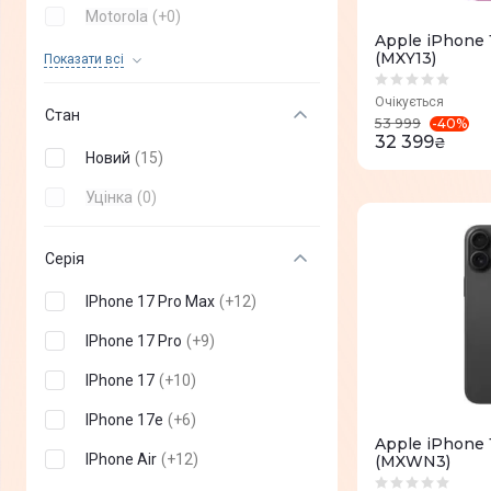
Motorola
(
+
0
)
Apple iPhone 
OPPO
(
+
0
)
(MXY13)
Показати всi
OnePlus
(
+
0
)
Очікується
Стан
-
40
%
53 999
Poco
(
+
0
)
32 399
₴
Новий
(
15
)
Infinix
(
+
0
)
Уцінка
(
0
)
TECNO mobile
(
+
0
)
Nothing Phone
(
+
0
)
Серія
Sony
(
+
0
)
IPhone 17 Pro Max
(
+
12
)
Vertu
(
+
0
)
IPhone 17 Pro
(
+
9
)
Sigma
(
+
0
)
IPhone 17
(
+
10
)
DOOGEE
(
+
0
)
IPhone 17e
(
+
6
)
Apple iPhone 
ZTE
(
+
0
)
IPhone Air
(
+
12
)
(MXWN3)
Oukitel
(
+
0
)