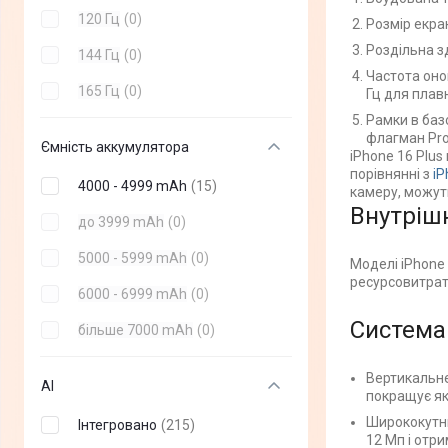
120 Гц
(
0
)
Розмір екран
Роздільна зд
144 Гц
(
0
)
Частота оно
165 Гц
(
0
)
Гц для плав
Рамки в баз
флагман Pro
Ємність аккумулятора
iPhone 16 Plus
порівнянні з
iP
4000 - 4999 mAh
(
15
)
камеру, можут
Внутріш
до 3999 mAh
(
0
)
5000 - 5999 mAh
(
0
)
Моделі iPhone 
ресурсовитратн
6000 - 6999 mAh
(
0
)
Система
більше 7000 mAh
(
0
)
Вертикальне
AI
покращує як
Ширококутни
Інтегровано
(
215
)
12 Мп і отр