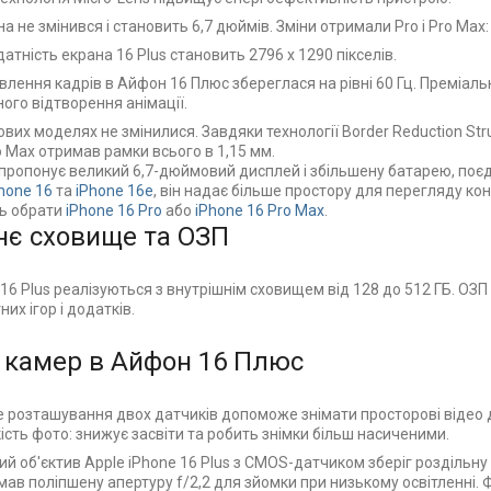
а не змінився і становить 6,7 дюймів. Зміни отримали Pro і Pro Max:
атність екрана 16 Plus становить 2796 x 1290 пікселів.
влення кадрів в Айфон 16 Плюс збереглася на рівні 60 Гц. Преміал
ного відтворення анімації.
ових моделях не змінилися. Завдяки технології Border Reduction St
 Max отримав рамки всього в 1,15 мм.
 пропонує великий 6,7-дюймовий дисплей і збільшену батарею, поєд
hone 16
та
iPhone 16e
, він надає більше простору для перегляду кон
ь обрати
iPhone 16 Pro
або
iPhone 16 Pro Max
.
нє сховище та ОЗП
16 Plus реалізуються з внутрішнім сховищем від 128 до 512 ГБ. ОЗП 
их ігор і додатків.
 камер в Айфон 16 Плюс
 розташування двох датчиків допоможе знімати просторові відео дл
ість фото: знижує засвіти та робить знімки більш насиченими.
й об'єктив Apple iPhone 16 Plus з CMOS-датчиком зберіг роздільну
имав поліпшену апертуру f/2,2 для зйомки при низькому освітленні