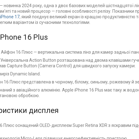
 — новинка 2024 року, одна з двох базових моделей шістнадцятої лі
м'яті та новий процесор — головні особливості релізу. Показники пр
iPhone 17
, який поєднує великий екран із кращою продуктивністю т
егким варіантом із сучасними технологіями.
Phone 16 Plus
 Айфон 16 Плюс — вертикальна система лінз для камер задньої пане
. Універсальна Action Button розташована над двома клавішами гучно
ав Capture Button (Camera Control) для швидкого запуску камери.
иріз Dynamic Island.
н 16 Плюс представлена в чорному, білому, синьому, рожевому й з
аний з авіаційного алюмінію. Apple iPhone 16 Plus має таку ж водонеп
итановою обробкою.
ристики дисплея
6 Плюс оснащений OLED-дисплеєм Super Retina XDR з яскравим під
ехнологія Micro-Lens підвищує енергоефективність пристрою.