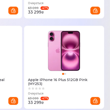
Очікується
-
47
%
63 099
33 299
₴
eal
Apple iPhone 16 Plus 512GB Pink
(MY253)
Очікується
-
47
%
63 099
33 299
₴