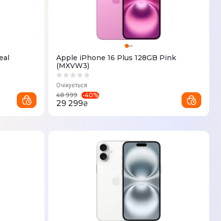
eal
Apple iPhone 16 Plus 128GB Pink
(MXVW3)
Очікується
-
40
%
48 999
29 299
₴