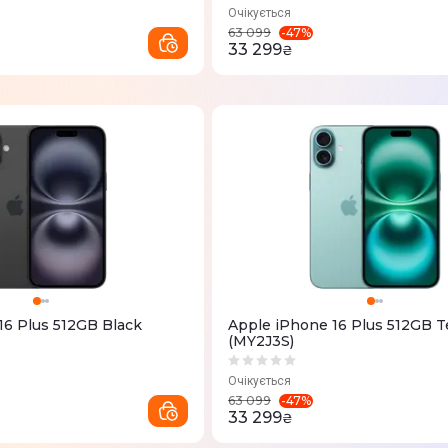
Очікується
-
47
%
63 099
33 299
₴
16 Plus 512GB Black
Apple iPhone 16 Plus 512GB T
(MY2J3S)
Очікується
-
47
%
63 099
33 299
₴