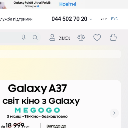
044 502 70 20
Служба підтримки
РУС
УКР
Увійти