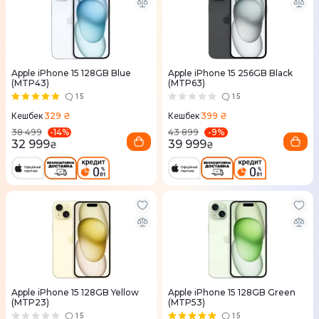
Apple iPhone 15 128GB Blue
Apple iPhone 15 256GB Black
(MTP43)
(MTP63)
15
15
329 ₴
399 ₴
Кешбек
Кешбек
-
14
%
-
9
%
38 499
43 899
32 999
39 999
₴
₴
Apple iPhone 15 128GB Yellow
Apple iPhone 15 128GB Green
(MTP23)
(MTP53)
15
15