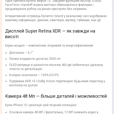
одна причина купити Айфон 15. Завдяки функціям AirDrop, iCloud,
FaceTime і Handoff можна миттєво обмінюватися файлами і
продовжувати роботу на різних пристроях без затримок.
Інтерактивний острівець Dynamic Island у реальному часі відображає
важливу інформацію: дзвінки, навігацію, музику, таймери, інші дії.
Дисплей Super Retina XDR — як завжди на
висоті
Екран моделі — компактний, яскравий та енергоефективний.
Діагональ — 6,1”.
Пікова яскравість досягає 2000 ніт.
OLED-матриця зі щільністю пікселів 460 ppi забезпечує ідеальну
чіткість та деталізацію.
Колірне охоплення — 100% DCI-P3.
Підтримка HDR 10 і Dolby Vision перетворює будь-який перегляд у
кінотеатр на долоні.
Камера 48 Мп — більше деталей і можливостей
Купи iPhone 15 і реалізуй свій творчий потенціал:
Основна камера 48 МП і фронтальна, 12 МП знімають відео у