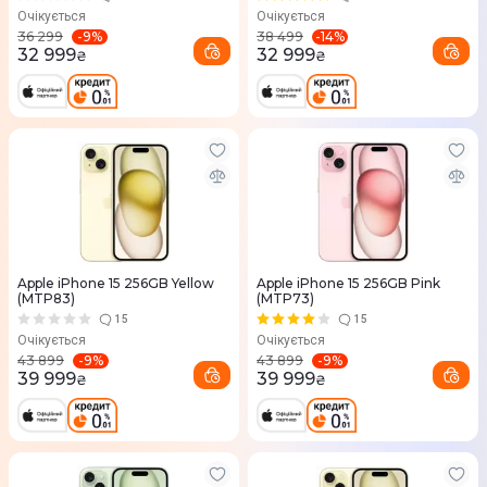
Очікується
Очікується
-
9
%
-
14
%
36 299
38 499
32 999
32 999
₴
₴
Apple iPhone 15 256GB Yellow
Apple iPhone 15 256GB Pink
(MTP83)
(MTP73)
15
15
Очікується
Очікується
-
9
%
-
9
%
43 899
43 899
39 999
39 999
₴
₴