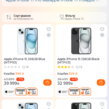
Apple IPhone 17 Pro Max
Apple IPhone 17 Pro
Apple IPhone 
Сортування
Фільтр
за популярністю
Apple, IPhone 15
Apple iPhone 15 256GB Blue
Apple iPhone 15 128GB Black
(MTP93)
(MTP03)
15
15
399 ₴
329 ₴
Кешбек
Кешбек
-
9
%
-
14
%
43 899
38 499
39 999
32 999
₴
₴