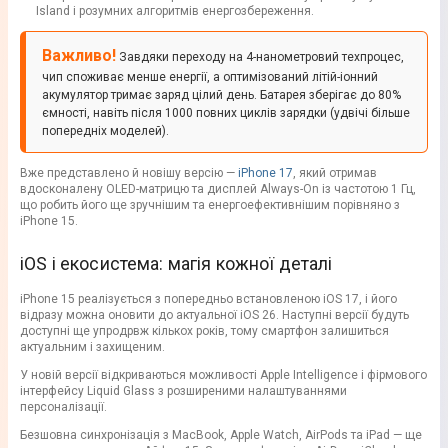
Island і розумних алгоритмів енергозбереження.
Важливо!
Завдяки переходу на 4-нанометровий техпроцес,
чип споживає менше енергії, а оптимізований літій-іонний
акумулятор тримає заряд цілий день. Батарея зберігає до 80%
ємності, навіть після 1000 повних циклів зарядки (удвічі більше
попередніх моделей).
Вже представлено й новішу версію —
iPhone 17
, який отримав
вдосконалену OLED-матрицю та дисплей Always-On із частотою 1 Гц,
що робить його ще зручнішим та енергоефективнішим порівняно з
iPhone 15.
iOS і екосистема: магія кожної деталі
iPhone 15 реалізується з попередньо встановленою iOS 17, і його
відразу можна оновити до актуальної iOS 26. Наступні версії будуть
доступні ще упродрвж кількох років, тому смартфон залишиться
актуальним і захищеним.
У новій версії відкриваються можливості Apple Intelligence і фірмового
інтерфейсу Liquid Glass з розширеними налаштуваннями
персоналізації.
Безшовна синхронізація з MacBook, Apple Watch, AirPods та iPad — ще