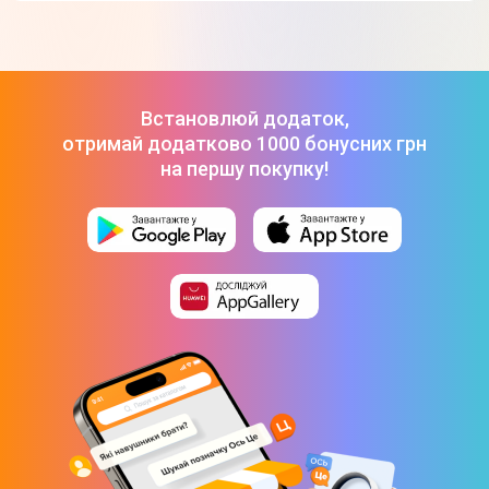
Смартфон OnePlus 15 16/512GB Infinite Black (EU)
-
56 999 ₴
ТОП-3 дорогих товарів з категорії Смартфони в Цитрусі
Apple iPhone 17 Pro Max 256GB Silver (MFYM4)
-
66 999 ₴
Apple iPhone Air 256GB Sky Blue (MG2P4)
-
46 999 ₴
Смартфон OnePlus 15 16/512GB Infinite Black (EU)
-
56 999 ₴
Встановлюй додаток,
отримай додатково 1000 бонусних грн
на першу покупку!