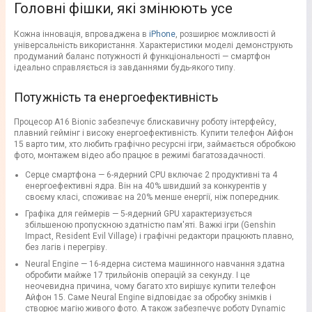
Головні фішки, які змінюють усе
Кожна інновація, впроваджена в
iPhone
, розширює можливості й
універсальність використання. Характеристики моделі демонструють
продуманий баланс потужності й функціональності — смартфон
ідеально справляється із завданнями будь-якого типу.
Потужність та енергоефективність
Процесор A16 Bionic забезпечує блискавичну роботу інтерфейсу,
плавний геймінг і високу енергоефективність. Купити телефон Айфон
15 варто тим, хто любить графічно ресурсні ігри, займається обробкою
фото, монтажем відео або працює в режимі багатозадачності.
Серце смартфона — 6-ядерний CPU включає 2 продуктивні та 4
енергоефективні ядра. Він на 40% швидший за конкурентів у
своєму класі, споживає на 20% менше енергії, ніж попередник.
Графіка для геймерів — 5-ядерний GPU характеризується
збільшеною пропускною здатністю пам'яті. Важкі ігри (Genshin
Impact, Resident Evil Village) і графічні редактори працюють плавно,
без лагів і перегріву.
Neural Engine — 16-ядерна система машинного навчання здатна
обробити майже 17 трильйонів операцій за секунду. І це
неочевидна причина, чому багато хто вирішує купити телефон
Айфон 15. Саме Neural Engine відповідає за обробку знімків і
створює магію живого фото. А також забезпечує роботу Dynamic