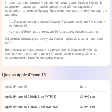
Інтернет-магазин Цитрус — офіційний представник Apple в Україні. В
асортименті лише оригінальні айфони з офіційною гарантією і
сервісною підтримкою бренду. Програми лояльності знижують вартість
девайсу:
«ЦеПлюшки» повертають на бонусний рахунок покупця 1 % від ціни
на Айфон 15.
«Цитрус Обмін» дає знижку до 50 % за здачу старих гаджетів.
Оформити вигідну розстрочку від банків-партнерів можна просто на
сайті.
Нова пошта швидко доставить замовлення в будь-який куточок
країни. Купити в Києві та ще в 10+ українських містах можна із
самовивозом з офлайн-магазину мережі.
Ціни на Apple iPhone 15
Apple iPhone 15
Ціна
Apple iPhone 15 256GB Blue (MTP93)
39 999
грн
Apple iPhone 15 128GB Black (MTP03)
32 999
грн