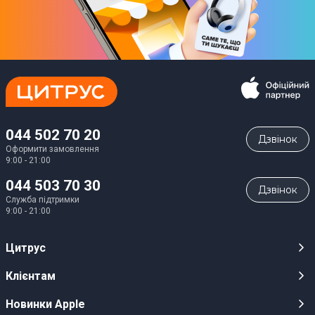
044 502 70 20
Дзвiнок
Оформити замовлення
9:00 - 21:00
044 503 70 30
Дзвiнок
Служба підтримки
9:00 - 21:00
Цитрус
Кар’єра
Клієнтам
Магазини
Публічні оферти
Новинки Apple