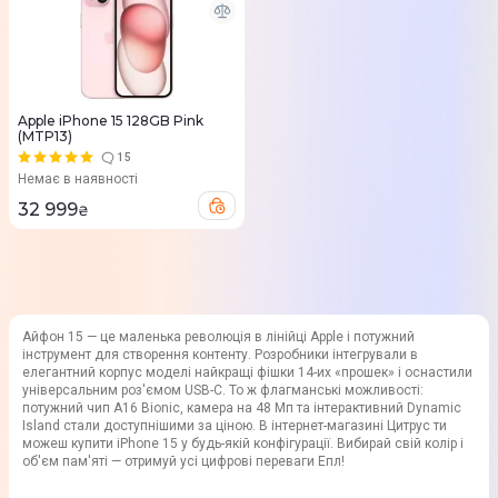
Apple iPhone 15 128GB Pink
(MTP13)
15
Немає в наявності
32 999
₴
Айфон 15 — це маленька революція в лінійці Apple і потужний
інструмент для створення контенту. Розробники інтегрували в
елегантний корпус моделі найкращі фішки 14-их «прошек» і оснастили
універсальним роз'ємом USB-C. То ж флагманські можливості:
потужний чип A16 Bionic, камера на 48 Мп та інтерактивний Dynamic
Island стали доступнішими за ціною. В інтернет-магазині Цитрус ти
можеш купити iPhone 15 у будь-якій конфігурації. Вибирай свій колір і
об'єм пам'яті — отримуй усі цифрові переваги Епл!