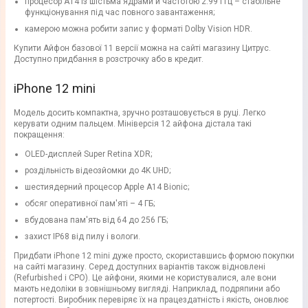
процесор A14 із шістьма ядрами й частотою 2.99 ГГц – стабільне
функціонування під час повного завантаження;
камерою можна робити запис у форматі Dolby Vision HDR.
Купити Айфон базової 11 версії можна на сайті магазину Цитрус.
Доступно придбання в розстрочку або в кредит.
iPhone 12 mini
Модель досить компактна, зручно розташовується в руці. Легко
керувати одним пальцем. Мініверсія 12 айфона дістала такі
покращення:
OLED-дисплей Super Retina XDR;
роздільність відеозйомки до 4K UHD;
шестиядерний процесор Apple A14 Bionic;
обсяг оперативної пам'яті – 4 ГБ;
вбудована пам'ять від 64 до 256 ГБ;
захист IP68 від пилу і вологи.
Придбати iPhone 12 mini дуже просто, скориставшись формою покупки
на сайті магазину. Серед доступних варіантів також відновлені
(Refurbished і CPO). Це айфони, якими не користувалися, але вони
мають недоліки в зовнішньому вигляді. Наприклад, подряпини або
потертості. Виробник перевіряє їх на працездатність і якість, оновлює