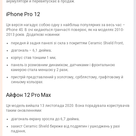
акумулятори й перевипускає в продаж.
iPhone Pro 12
Ця версія нагадує собою одну з найбільш популярних за весь час –
iPhone 4S. В очі кидаються гранчасті поверхні, як на моделях 2010-
2013 років. Додаткові новинки:
передня й задня панелі зі скла з покриттям Ceramic Shield Front;
діагональ – 6,1 дюйма;
корпус став тоншим 1 мм;
панель із розмовним динаміком, датчиками і фронтальною
камерою стала меншою у 2 рази;
пристрій представлений у золотому, сріблястому, графітовому й
синьому кольорах.
Айфон 12 Pro Max
Ця модель вийшла 13 листопада 2020. Вона порадувала користувачів
таким оновленнями:
діагональ екрану зросла до 6,7 дюйма;
захист Ceramic Shield береже від подряпин і ушкоджень у разі
падіння;