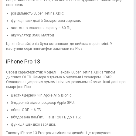
оперативної пам'яті і 128, 256 або 512 ГБ вбудованої. Також серед
оновлень:
роздільність Super Retina XDR;
функція швидкої й бездротової зарядки;
частота оновлення екрану – 60 Гц;
акумулятор 3500 мА*год
Ця лінійка айфонів була останньою, де вийшла версія міні. У
наступній серії mini-айфон замінили на Plus.
iPhone Pro 13
Серед характеристик моделі – екран Super Retina XDR з типом
дисплея OLED. Камера з трьома модулями і сканером LiDAR.
Оснащена цифровим зумом і нічним режимом зйомки. Інші дані про
смартфон Про:
шестиядерний чіп Apple A15 Bionic;
5-ядерний відеопроцесор Apple GPU;
обсяг ОЗП – 6 ГБ;
вбудована пам'ять – від 128 ГБ до 1 ТБ;
функція швидкої зарядки.
Також у iPhone 13 Pro трохи змінився дизайн. Це торкнулося