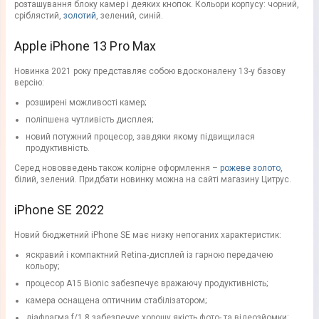
розташування блоку камер і деяких кнопок. Кольори корпусу: чорний,
сріблястий,
золотий
, зелений, синій.
Apple iPhone 13 Pro Max
Новинка 2021 року представляє собою вдосконалену 13-у базову
версію:
розширені можливості камер;
поліпшена чутливість дисплея;
новий потужний процесор, завдяки якому підвищилася
продуктивність.
Серед нововведень також колірне оформлення –
рожеве золото
,
білий, зелений. Придбати новинку можна на сайті магазину Цитрус.
iPhone SE 2022
Новий бюджетний iPhone SE має низку непоганих характеристик:
яскравий і компактний Retina-дисплей із гарною передачею
кольору;
процесор A15 Bionic забезпечує вражаючу продуктивність;
камера оснащена оптичним стабілізатором;
діафрагма f/1.8 забезпечує хорошу якість фото- та відеозйомки;