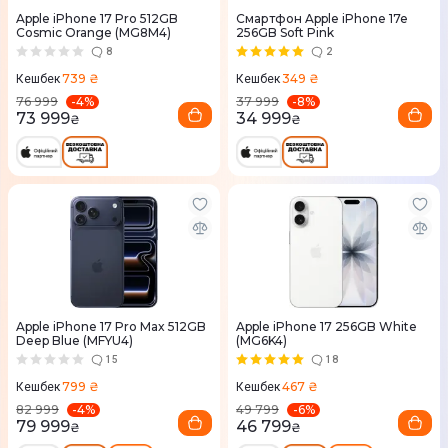
Apple iPhone 17 Pro 512GB
Смартфон Apple iPhone 17e
Cosmic Orange (MG8M4)
256GB Soft Pink
8
2
739 ₴
349 ₴
Кешбек
Кешбек
-
4
%
-
8
%
76 999
37 999
73 999
34 999
₴
₴
Apple iPhone 17 Pro Max 512GB
Apple iPhone 17 256GB White
Deep Blue (MFYU4)
(MG6K4)
15
18
799 ₴
467 ₴
Кешбек
Кешбек
-
4
%
-
6
%
82 999
49 799
79 999
46 799
₴
₴