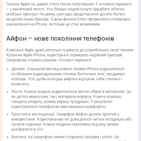
Техніка Apple не дарма стала такою популярною. Її основна перевага
– у винятковій якості. Усе більше людей хочуть придбати яблучні
мобільні пристрої. На ринку сьогодні представлено досить багато
моделей інших брендів. Однак фанати Еппл оформляють попереднє
замовлення на iPhone, як тільки це стає можливим.
Айфон – нове покоління телефонів
Компанія Apple дуже ретельно підійшла до розроблення своєї техніки.
Купуючи Apple iPhone, користувачі отримують надійний пристрій.
Смартфони служать роками. Основні переваги:
Дизайн. Зовнішній вигляд кожної лінійки iPhone відрізняється
особливим індивідуальним стилем. Витончені лінії, продумані
кольори. Усе, щоби володар айфона відчував себе стильно і
впевнено.
Якість. Кожна модель відрізняється якістю збірки й матеріалів. Це
як деталі мікросхем, так і матеріали корпусу. Кожна клавіша,
товщина апарату, розмір екрану продумані. У результаті
користуватися телефоном максимально комфортно.
Простота в експлуатації. Смартфон Айфон досить простий у
використанні. Користувачеві не доведеться читати інструкцію або
гуглити підказки. Кожна людина незалежно від віку зможе
розібратися в iOS.
Безпека. На смартфоні немає сторонніх програм і утиліт. Це