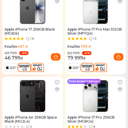
Apple iPhone 17 256GB Black
Apple iPhone 17 Pro Max 512GB
(MG6J4)
Silver (MFYQ4)
18
15
467 ₴
799 ₴
Кешбек
Кешбек
-
6
%
-
4
%
49 799
82 999
46 799
79 999
₴
₴
Лови момент вигоди!
Apple iPhone Air 256GB Space
Apple iPhone 17 Pro 256GB
Black (MG2L4)
Silver (MG8G4)
5
8