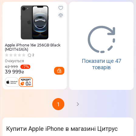
Apple iPhone 16e 256GB Black
(MD1T4SX/A)
2
Показати ще 47
Очікується
товарів
-
7
%
42 999
39 999
₴
1
Купити Apple iPhone в магазині Цитрус