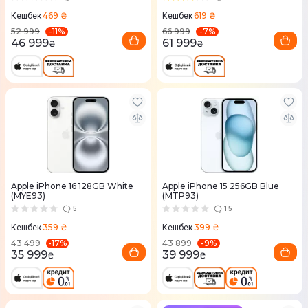
469 ₴
619 ₴
Кешбек
Кешбек
-
11
%
-
7
%
52 999
66 999
46 999
61 999
₴
₴
Apple iPhone 16 128GB White
Apple iPhone 15 256GB Blue
(MYE93)
(MTP93)
5
15
359 ₴
399 ₴
Кешбек
Кешбек
-
17
%
-
9
%
43 499
43 899
35 999
39 999
₴
₴