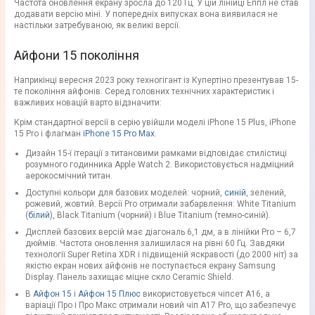
Частота оновлення екрану зросла до 120 Гц. У цій лінійці Еппл не став
додавати версію міні. У попередніх випусках вона виявилася не
настільки затребуваною, як великі версії.
Айфони 15 покоління
Наприкінці вересня 2023 року техногігант із Купертіно презентував 15-
те покоління айфонів. Серед головних технічних характеристик і
важливих новацій варто відзначити:
Крім стандартної версії в серію увійшли моделі iPhone 15 Plus, iPhone
15 Pro і флагман
iPhone 15 Pro Max
.
Дизайн 15-ї ітерації з титановими рамками відповідає стилістиці
розумного годинника Apple Watch 2. Використовується надміцний
аерокосмічний титан.
Доступні кольори для базових моделей: чорний,
синій
, зелений,
рожевий, жовтий. Версії Pro отримали забарвлення: White Titanium
(
білий
), Black Titanium (чорний) і Blue Titanium (темно-синій).
Дисплей базових версій має діагональ 6,1 дм, а в лінійки Pro – 6,7
дюймів. Частота оновлення залишилася на рівні 60 Гц. Завдяки
технології Super Retina XDR і підвищеній яскравості (до 2000 ніт) за
якістю екран нових айфонів не поступається екрану Samsung
Display. Панель захищає міцне скло Ceramic Shield.
В
Айфон 15
і
Айфон 15 Плюс
використовується чіпсет А16, а
варіації Про і Про Макс отримали новий чіп A17 Pro, що забезпечує