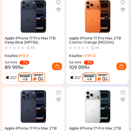
Apple iPhone 17 Pro Max 1TB
Apple iPhone 17 Pro Max 2TB
Deep Blue (MFYX4)
Cosmic Orange (MG004)
15
15
899 ₴
1 099 ₴
Кешбек
Кешбек
-
3
%
-
3
%
92 999
112 999
89 999
109 999
₴
₴
Apple iPhone 17 Pro Max 2TB
Apple iPhone 17 Pro Max 2TB