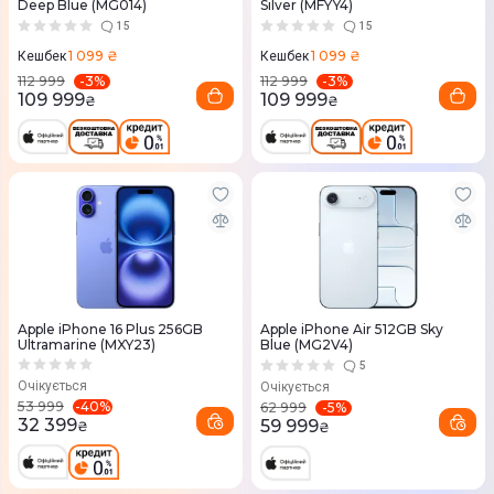
Deep Blue (MG014)
Silver (MFYY4)
15
15
1 099 ₴
1 099 ₴
Кешбек
Кешбек
-
3
%
-
3
%
112 999
112 999
109 999
109 999
₴
₴
Apple iPhone 16 Plus 256GB
Apple iPhone Air 512GB Sky
Ultramarine (MXY23)
Blue (MG2V4)
5
Очікується
Очікується
-
40
%
53 999
-
5
%
62 999
32 399
59 999
₴
₴