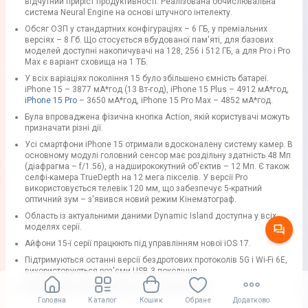
відчутний приріст продуктивності. Реалізована обчислювальна
система Neural Engine на основі штучного інтелекту.
Обсяг ОЗП у стандартних конфігураціях – 6 ГБ, у преміальних
версіях – 8 Гб. Що стосується вбудованої пам'яті, для базових
моделей доступні накопичувачі на 128, 256 і 512 ГБ, а для Pro і Pro
Max є варіант сховища на 1 ТБ.
У всіх варіаціях покоління 15 було збільшено ємність батареї.
iPhone 15 – 3877 мА*год (13 Вт-год), iPhone 15 Plus – 4912 мА*год,
iPhone 15 Pro
– 3650 мА*год, iPhone 15 Pro Max – 4852 мА*год.
Була впроваджена фізична кнопка Action, якій користувачі можуть
призначати різні дії.
Усі смартфони iPhone 15 отримали вдосконалену систему камер. В
основному модулі головний сенсор має роздільну здатність 48 Мп
(діафрагма – f/1.56), а надширококутний об'єктив – 12 Мп. Є також
селфі-камера TrueDepth на 12 мега пікселів. У версії Pro
використовується телевік 120 мм, що забезпечує 5-кратний
оптичний зум – з'явився новий режим Кінематограф.
Область із актуальними даними Dynamic Island доступна у всіх
моделях серії.
Айфони 15-ї серії працюють під управлінням нової iOS 17.
Підтримуються останні версії бездротових протоколів 5G і Wi-Fi 6E,
використовуються роз'єми USB 3 покоління.
Реалізовано нову функцію «Виявлення аварій».
Головна
Каталог
Кошик
Обране
Додатково