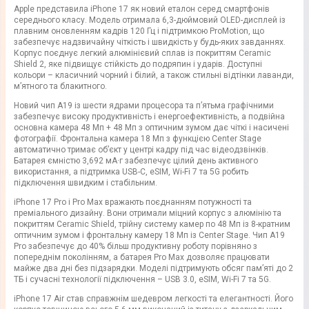
Apple представила iPhone 17 як новий еталон серед смартфонів
середнього класу. Модель отримала 6,3-дюймовий OLED-дисплей із
плавним оновленням кадрів 120 Гц і підтримкою ProMotion, що
забезпечує надзвичайну чіткість і швидкість у будь-яких завданнях.
Корпус поєднує легкий алюмінієвий сплав із покриттям Ceramic
Shield 2, яке підвищує стійкість до подряпин і ударів. Доступні
кольори – класичний чорний і білий, а також стильні відтінки лаванди,
м’ятного та блакитного.
Новий чип A19 із шести ядрами процесора та п’ятьма графічними
забезпечує високу продуктивність і енергоефективність, а подвійна
основна камера 48 Мп + 48 Мп з оптичним зумом дає чіткі і насичені
фотографії. Фронтальна камера 18 Мп з функцією Center Stage
автоматично тримає об’єкт у центрі кадру під час відеодзвінків.
Батарея ємністю 3,692 мА·г забезпечує цілий день активного
використання, а підтримка USB-C, eSIM, Wi-Fi 7 та 5G робить
підключення швидким і стабільним.
iPhone 17 Pro і Pro Max вражають поєднанням потужності та
преміального дизайну. Вони отримали міцний корпус з алюмінію та
покриттям Ceramic Shield, трійну систему камер по 48 Мп із 8-кратним
оптичним зумом і фронтальну камеру 18 Мп із Center Stage. Чип A19
Pro забезпечує до 40% більш продуктивну роботу порівняно з
попереднім поколінням, а батарея Pro Max дозволяє працювати
майже два дні без підзарядки. Моделі підтримують обсяг пам’яті до 2
ТБ і сучасні технології підключення – USB 3.0, eSIM, Wi-Fi 7 та 5G.
iPhone 17 Air став справжнім шедевром легкості та елегантності. Його