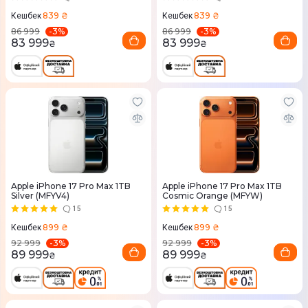
839 ₴
839 ₴
Кешбек
Кешбек
-
3
%
-
3
%
86 999
86 999
83 999
83 999
₴
₴
Apple iPhone 17 Pro Max 1TB
Apple iPhone 17 Pro Max 1TB
Silver (MFYV4)
Cosmic Orange (MFYW)
15
15
899 ₴
899 ₴
Кешбек
Кешбек
-
3
%
-
3
%
92 999
92 999
89 999
89 999
₴
₴