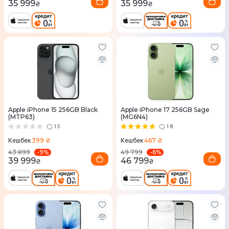
35 999
35 999
₴
₴
Apple iPhone 15 256GB Black
Apple iPhone 17 256GB Sage
(MTP63)
(MG6N4)
15
18
399 ₴
467 ₴
Кешбек
Кешбек
-
9
%
-
6
%
43 899
49 799
39 999
46 799
₴
₴