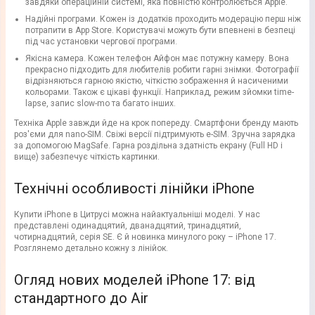
завдяки операційній системі, яка повністю контролюється Apple.
Надійні програми. Кожен із додатків проходить модерацію перш ніж
потрапити в App Store. Користувачі можуть бути впевнені в безпеці
під час установки чергової програми.
Якісна камера. Кожен телефон Айфон має потужну камеру. Вона
прекрасно підходить для любителів робити гарні знімки. Фотографії
відрізняються гарною якістю, чіткістю зображення й насиченими
кольорами. Також є цікаві функції. Наприклад, режим зйомки time-
lapse, запис slow-mo та багато інших.
Техніка Apple завжди йде на крок попереду. Смартфони бренду мають
роз'єми для nano-SIM. Свіжі версії підтримують e-SIM. Зручна зарядка
за допомогою MagSafe. Гарна роздільна здатність екрану (Full HD і
вище) забезпечує чіткість картинки.
Технічні особливості лінійки iPhone
Купити iPhone в Цитрусі можна найактуальніші моделі. У нас
представлені одинадцятий, дванадцятий, тринадцятий,
чотирнадцятий, серія SE. Є й новинка минулого року – iPhone 17.
Розглянемо детально кожну з лінійок.
Огляд нових моделей iPhone 17: від
стандартного до Air