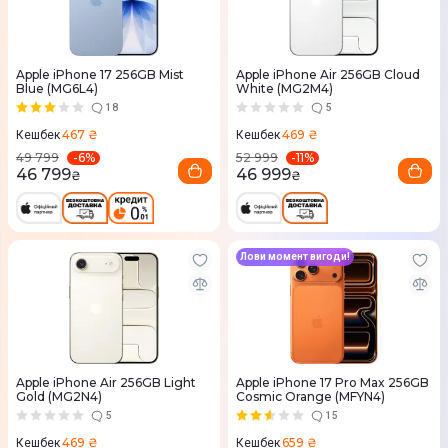
Apple iPhone 17 256GB Mist
Apple iPhone Air 256GB Cloud
Blue (MG6L4)
White (MG2M4)
18
5
467 ₴
469 ₴
Кешбек
Кешбек
-
6
%
-
11
%
49 799
52 999
46 799
46 999
₴
₴
Лови момент вигоди!
Apple iPhone Air 256GB Light
Apple iPhone 17 Pro Max 256GB
Gold (MG2N4)
Cosmic Orange (MFYN4)
5
15
469 ₴
659 ₴
Кешбек
Кешбек