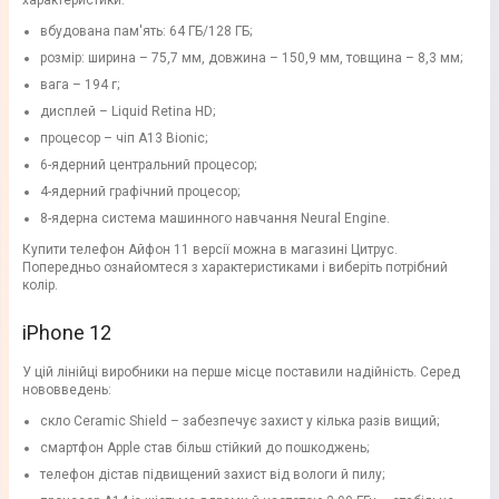
характеристики:
вбудована пам'ять: 64 ГБ/128 ГБ;
розмір: ширина – 75,7 мм, довжина – 150,9 мм, товщина – 8,3 мм;
вага – 194 г;
дисплей – Liquid Retina HD;
процесор – чіп A13 Bionic;
6-ядерний центральний процесор;
4-ядерний графічний процесор;
8-ядерна система машинного навчання Neural Engine.
Купити телефон Айфон 11 версії можна в магазині Цитрус.
Попередньо ознайомтеся з характеристиками і виберіть потрібний
колір.
iPhone 12
У цій лінійці виробники на перше місце поставили надійність. Серед
нововведень:
скло Ceramic Shield – забезпечує захист у кілька разів вищий;
смартфон Apple став більш стійкий до пошкоджень;
телефон дістав підвищений захист від вологи й пилу;