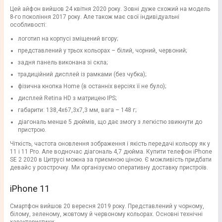
Цей айфон вийшов 24 квітня 2020 року. Зовні дуже схожий на модель
8-го покоління 2017 року. Але також має свої індивідуальні
особливості:
логотип на корпусі зміщений вгору;
представлений у трьох кольорах – білий, чорний, червоний;
задня панель виконана зі скла;
традиційний дисплей із рамками (без чубка);
фізична кнопка Home (в останніх версіях її не було);
дисплей Retina HD з матрицею IPS;
габарити: 138,4х67,3х7,3 мм, вага – 148 г;
діагональ менше 5 дюймів, що дає змогу з легкістю звикнути до
пристрою.
Чіткість, частота оновлення зображення і якість передачі кольору як у
11 і 11 Pro. Але водночас діагональ 4,7 дюйма. Купити телефон iPhone
SE 2 2020 в Цитрусі можна за приємною ціною. Є можливість придбати
девайс у розстрочку. Ми організуємо оперативну доставку пристроїв.
iPhone 11
Смартфон вийшов 20 вересня 2019 року. Представлений у чорному,
білому, зеленому, жовтому й червоному кольорах. Основні технічні