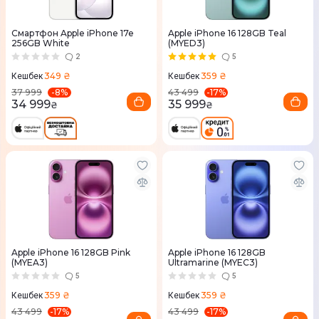
Смартфон Apple iPhone 17e
Apple iPhone 16 128GB Teal
256GB White
(MYED3)
2
5
349 ₴
359 ₴
Кешбек
Кешбек
-
8
%
-
17
%
37 999
43 499
34 999
35 999
₴
₴
Apple iPhone 16 128GB Pink
Apple iPhone 16 128GB
(MYEA3)
Ultramarine (MYEC3)
5
5
359 ₴
359 ₴
Кешбек
Кешбек
-
17
%
-
17
%
43 499
43 499