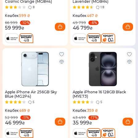
Cosmic Orange (MG8H4)
Lavender (MG6M4)
8
18
599 ₴
467 ₴
Кешбек
Кешбек
-
10
%
-
6
%
66 999
49 799
59 999
46 799
₴
₴
Apple iPhone Air 256GB Sky
Apple iPhone 16 128GB Black
Blue (MG2P4)
(MYE73)
5
5
469 ₴
359 ₴
Кешбек
Кешбек
-
11
%
-
17
%
52 999
43 499
46 999
35 999
₴
₴