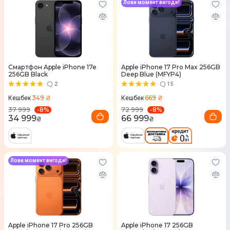
Лови момент вигоди!
Смартфон Apple iPhone 17e
Apple iPhone 17 Pro Max 256GB
256GB Black
Deep Blue (MFYP4)
2
15
349 ₴
669 ₴
Кешбек
Кешбек
-
8
%
-
8
%
37 999
72 999
34 999
66 999
₴
₴
Лови момент вигоди!
Apple iPhone 17 Pro 256GB
Apple iPhone 17 256GB