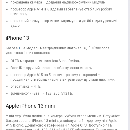
покращена камера – доданий надширококутний модуль;
процесор Apple A14 із 6 ядрами забезпечує стабільну роботу
пристрою;
посилений акумулятор може витримувати до 80 годин у режимі
аудіо.
iPhone 13
Базова
13
-я модель має традиційну діагональ 6,1". З'явилося
достатньо інших оновлень.
OLED-матриця з технологією Super Retina;
Face ID – зручний варіант розблокування екрану;
процесор Apple A15 на 5-нанометровому техпроцесі –
продуктивність збільшилася, а витрати заряду стали нижчими;
оперативка – 4 ГБ;
флешнакопичувач – 128, 256, 512 ГБ.
Apple iPhone 13 mini
У цій серії була поліпшена камера, чубчик стала меншим. Потужність
батареї зросла. iPhone 13 mini функціонує на 6-ядерному чіпі Apple
A15 Bionic. Додатково є графічний чіп Apple GPU. Доступно 4 ГБ