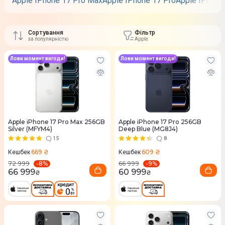
Apple IPhone 17 Pro Max
Apple IPhone 17 Pro
Apple IPhone 
Сортування
Фільтр
за популярністю
Apple
Лови момент вигоди!
Лови момент вигоди!
Apple iPhone 17 Pro Max 256GB
Apple iPhone 17 Pro 256GB
Silver (MFYM4)
Deep Blue (MG8J4)
15
8
669 ₴
609 ₴
Кешбек
Кешбек
-
8
%
-
9
%
72 999
66 999
66 999
60 999
₴
₴