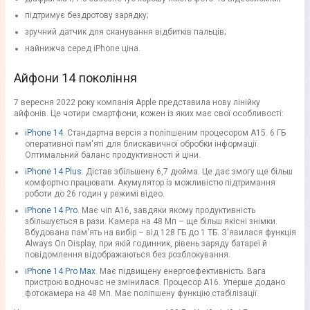
підтримує бездротову зарядку;
зручний датчик для сканування відбитків пальців;
найнижча серед iPhone ціна.
Айфони 14 покоління
7 вересня 2022 року компанія Apple представила нову лінійку
айфонів. Це чотири смартфони, кожен із яких має свої особливості:
iPhone 14
. Стандартна версія з поліпшеним процесором А15. 6 ГБ
оперативної пам'яті для блискавичної обробки інформації.
Оптимальний баланс продуктивності й ціни.
iPhone 14 Plus
. Дістав збільшену 6,7 дюйма. Це дає змогу ще більш
комфортно працювати. Акумулятор із можливістю підтримання
роботи до 26 годин у режимі відео.
iPhone 14 Pro
. Має чіп А16, завдяки якому продуктивність
збільшується в рази. Камера на 48 Мп – ще більш якісні знімки.
Вбудована пам'ять на вибір – від 128 ГБ до 1 ТБ. З'явилася функція
Always On Display, при якій годинник, рівень заряду батареї й
повідомлення відображаються без розблокування.
iPhone 14 Pro Max
. Має підвищену енергоефективність. Вага
пристрою водночас не змінилася. Процесор A16. Уперше додано
фотокамера на 48 Мп. Має поліпшену функцію стабілізації.