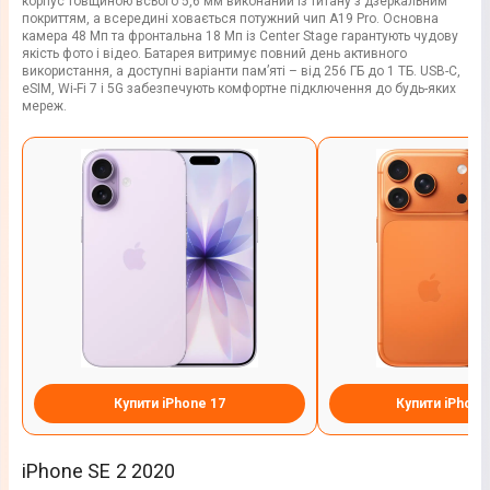
корпус товщиною всього 5,6 мм виконаний із титану з дзеркальним
покриттям, а всередині ховається потужний чип A19 Pro. Основна
камера 48 Мп та фронтальна 18 Мп із Center Stage гарантують чудову
якість фото і відео. Батарея витримує повний день активного
використання, а доступні варіанти пам’яті – від 256 ГБ до 1 ТБ. USB-C,
eSIM, Wi-Fi 7 і 5G забезпечують комфортне підключення до будь-яких
мереж.
Купити iPhone 17
Купити iPhone
iPhone SE 2 2020