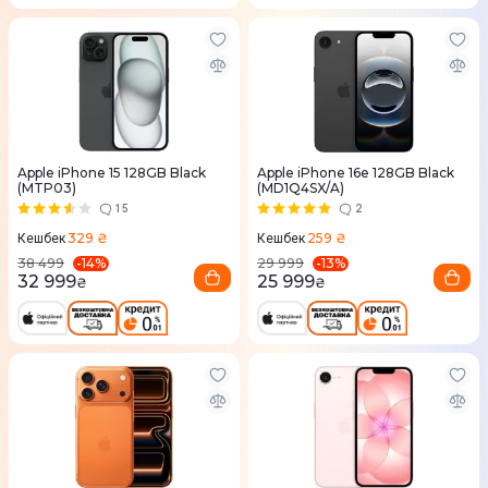
Apple iPhone 15 128GB Black
Apple iPhone 16e 128GB Black
(MTP03)
(MD1Q4SX/A)
15
2
329 ₴
259 ₴
Кешбек
Кешбек
-
14
%
-
13
%
38 499
29 999
32 999
25 999
₴
₴