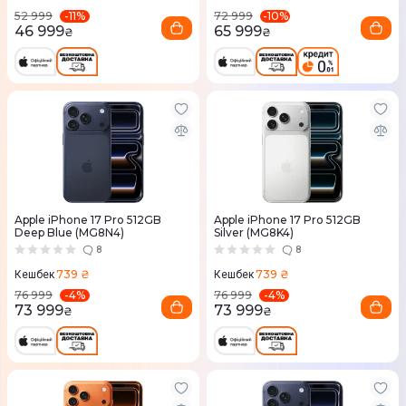
-
11
%
-
10
%
52 999
72 999
46 999
65 999
₴
₴
Apple iPhone 17 Pro 512GB
Apple iPhone 17 Pro 512GB
Deep Blue (MG8N4)
Silver (MG8K4)
8
8
739 ₴
739 ₴
Кешбек
Кешбек
-
4
%
-
4
%
76 999
76 999
73 999
73 999
₴
₴