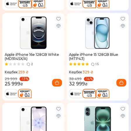
Apple iPhone 16e 128GB White
Apple iPhone 15 128GB Blue
(MD1R4SX/A)
(MTP43)
2
15
259 ₴
329 ₴
Кешбек
Кешбек
-
13
%
-
14
%
29 999
38 499
25 999
32 999
₴
₴