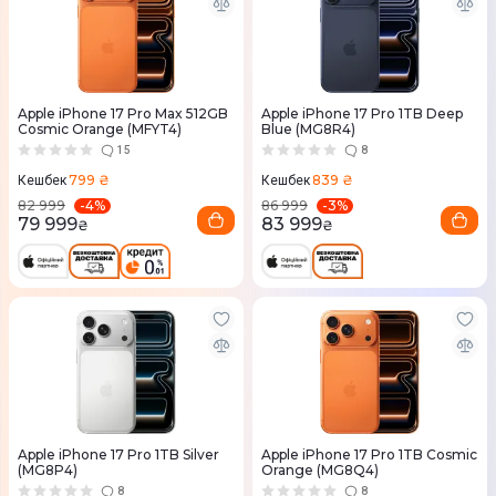
Apple iPhone 17 Pro Max 512GB
Apple iPhone 17 Pro 1TB Deep
Cosmic Orange (MFYT4)
Blue (MG8R4)
15
8
799 ₴
839 ₴
Кешбек
Кешбек
-
4
%
-
3
%
82 999
86 999
79 999
83 999
₴
₴
Apple iPhone 17 Pro 1TB Silver
Apple iPhone 17 Pro 1TB Cosmic
(MG8P4)
Orange (MG8Q4)
8
8