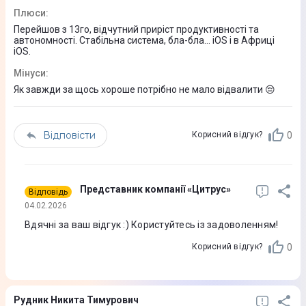
Діагональ екрану
Плюси
:
Перейшов з 13го, відчутний приріст продуктивності та
6,3"
автономності. Стабільна система, бла-бла… iOS і в Африці
iOS.
Роздільна здатність екрана, PX
Мінуси
:
2622 х 1206
Як завжди за щось хороше потрібно не мало відвалити 😔
Частота оновлення екрану
120 Гц
Відповісти
0
Корисний відгук?
Щільність пікселів, PPI
460
Представник компанії «Цитрус»
Відповідь
Захист скла
04.02.2026
Ceramic Shield 2
Вдячні за ваш відгук :) Користуйтесь із задоволенням!
Співвідношення сторін
0
Корисний відгук?
19,5:9
Співвідношення екран/корпус
Рудник Никита Тимурович