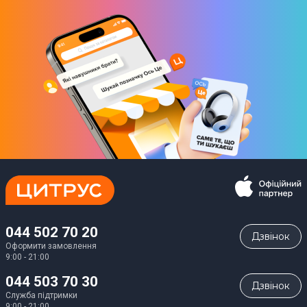
GPS
ГЛОНАСС
Beidou
Galileo
iBeacon
QZSS
NavIC
Bluetooth
6,0
NFC
Так
044 502 70 20
Дзвiнок
Інфрачервоний порт
Оформити замовлення
9:00 - 21:00
Так
044 503 70 30
Дзвiнок
Служба підтримки
Акумулятор
9:00 - 21:00