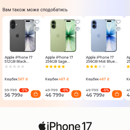
Вам також може сподобатись
Apple iPhone 17
Apple iPhone 17
Apple iPhone 17
A
512GB Black
256GB Sage
256GB Mist Blue
2
(MG6P4)
(MG6N4)
(MG6L4)
(
567 ₴
467 ₴
467 ₴
Кешбек
Кешбек
Кешбек
К
-
5
%
-
6
%
-
6
%
59 799
49 799
49 799
4
56 799
46 799
46 799
4
₴
₴
₴