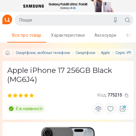
Все про товар
Характеристики
Аксесуари
Фот
Смартфони, мобільні телефони
Смартфони
Apple
Серія: iPho
Apple iPhone 17 256GB Black
(MG6J4)
Код:
775215
Є в наявності