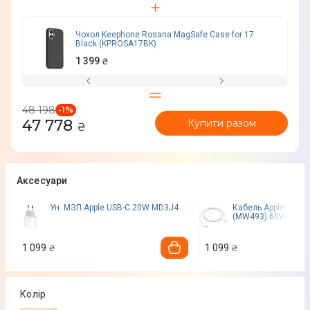
Чохол Keephone Rosana MagSafe Case for 17
Black (KPROSA17BK)
1 399
₴
48 198
-
1
%
47 778
Купити разом
₴
Аксесуари
Ун. МЗП Apple USB-C 20W MD3J4
Кабель Apple USB-C
(MW493) 60W бiлий
1 099
1 099
₴
₴
Колір