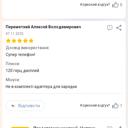
Apple GPU (5-core graphics)
0
Корисний відгук?
Смартфон для геймінгу
Так
Переметний Алексей Володимирович
Процесор
07.11.2025
Apple A19
Досвід використання
:
Супер телефон!
Пам'ять
Плюси
:
120 герц дисплей
Внутрішня пам'ять
Мінуси
:
256 Гб
Не в комплекті адаптера для зарядки
Оперативна пам'ять
8 Гб
Відповісти
1
Корисний відгук?
Підтримка карток пам'яті
Ні