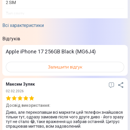
2 SIM
Тип слоту
SIM + e-SIM
Всі характеристики
Підтримка e-SIM
Відгуків
Так
Apple iPhone 17 256GB Black (MG6J4)
Стандарти зв'язку
2G
Залишити відгук
3G
4G (LTE)
Максим Зуляк
5G
02.02.2026
Екран
Досвід використання
:
Диво, але перекопавши всі маркети цей телефон знайшовся
Тип екрану
тільки тут, одразу замовив після чого друге диво - його зразу
тут не стало 😂, таке враження що забрав останній. Цитрус
Super Retina XDR
спрацював миттєво, всім задоволений.