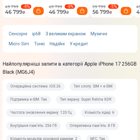
-
6
%
-
6
%
-
5
%
49 799
Фронтальна камера
49 799
59 799
4
46 799
46 799
56 799
4
₴
₴
₴
Фронтальна камера
18 Мп
Сенсорні
ip68
З великим екраном
Музичні
Micro-Sim
Тонкі
Надійні
У кредит
Запис відео
4K UHD (3840 x 2160), 60fps
Найпопулярніші запити в категорії Apple iPhone 17 256GB
Особливості
Black (MG6J4)
Deep Fusion
Animoji та Memoji
Операційна система: iOS 26
Тип слоту: SIM + e-SIM
Широке колірне охоплення для фотографій і Live Photos
Спалах Retina
Підтримка e-SIM: Так
Тип екрану: Super Retina XDR
Портрети нового покоління з фокусуванням та контролем
Частота оновлення екрану: 120 Гц
Кількість ядер: 6
глибини
Корекція об'єктива
Внутрішня пам'ять: 256 Гб
Оперативна пам'ять: 8 Гб
Фотонний процесор
Портретне освітлення з шістьма ефектами
Кількість модулів основної камери: 2
NFC: Так