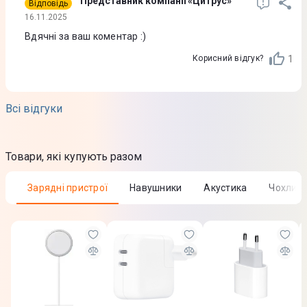
Представник компанії «Цитрус»
Відповідь
Основна камера
16.11.2025
Вдячні за ваш коментар :)
Основна камера
1
Корисний відгук?
48 Мп, 48 Мп
Кількість модулів основної камери
Всі відгуки
2
Діафрагма
Товари, які купують разом
f/1,6 + f/2,2
Зарядні пристрої
Навушники
Акустика
Чохли 
Запис відео
4K UHD (3840 x 2160), 60fps
Автофокусування
Так
Стабілізація