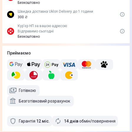
Безкоштовно
Швидка доставка Uklon Delivery до 1 години
300 ₴
Кур'єр НП за вашою адресою
Відправимо сьогодні
Безкоштовно
Приймаємо
Готівкою
Безготівковий розрахунок
Гарантія
12
міс
.
14 днів
обмін/повернення