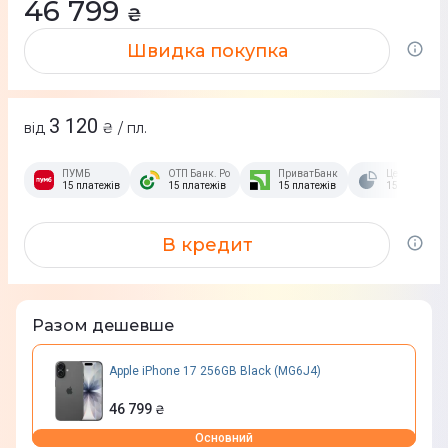
46 799
₴
Швидка покупка
3 120
від
₴ / пл.
ПУМБ
ОТП Банк. Розстрочка Скибочка.
ПриватБанк
Це Розстроч
15 платежів
15 платежів
15 платежів
15 платежів
В кредит
Разом дешевше
Apple iPhone 17 256GB Black (MG6J4)
46 799
₴
Основний