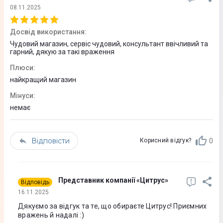
90,1%
08.11.2025
Додатково
Досвід використання
:
Пікова яскравість 1600 ніт (HDR)
Чудовий магазин, сервіс чудовий, консультант ввічливий та
гарний, дякую за такі враження
Максимальна яскравість 1000 нит (типова)
Контрастність 2 000 000:1 (типова)
Плюси
:
Haptic Touch
найкращий магазин
Пікова яскравість 3000 ніт (на вулиці)
Мінуси
:
Широке колірне охоплення (P3)
немає
Технологія True Tone
HDR-дисплей
Відповісти
0
Корисний відгук?
Процесор
Кількість ядер
Представник компанії «Цитрус»
Відповідь
16.11.2025
6
Дякуємо за відгук та те, що обираєте Цитрус! Приємних
Графічний процесор
вражень й надалі :)