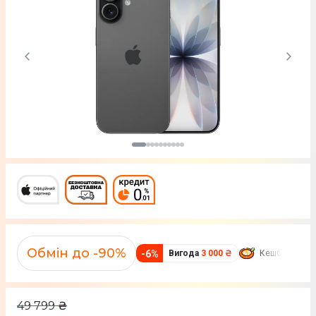
Обмін до -90%
-
6
%
Вигода
3 000 ₴
Кешбек
467 
49 799
₴