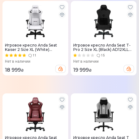
Игровое кресло Anda Seat
Игровое кресло Anda Seat T-
Kaiser 2 Size XL (White)
Pro 2 Size XL (Black) AD12XLLA-
AD12XL-07-W-PV-W01
01-B-F
11
15
Нет в наличии
Нет в наличии
18 999
19 999
₴
₴
Игровое кресло Anda Seat
Игровое кресло Anda Seat T