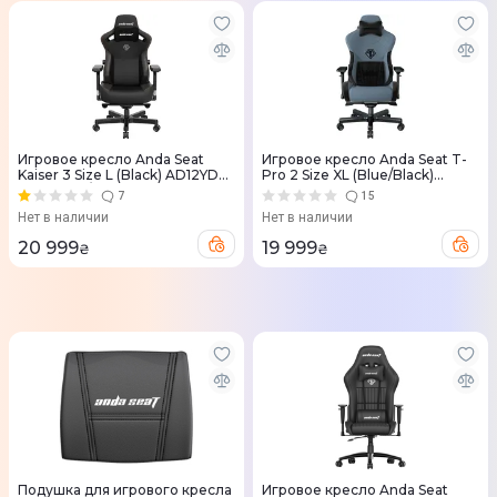
Игровое кресло Anda Seat
Игровое кресло Anda Seat T-
Kaiser 3 Size L (Black) AD12YDC-
Pro 2 Size XL (Blue/Black)
L-01-B-PV/C
AD12XLLA-01-SB-F
7
15
Нет в наличии
Нет в наличии
20 999
19 999
₴
₴
Подушка для игрового кресла
Игровое кресло Anda Seat