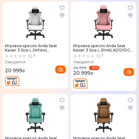
Игровое кресло Anda Seat
Игровое кресло Anda Seat
Kaiser 3 Size L (White)
Kaiser 3 Size L (Pink) AD12YDC-
AD12YDC-L-01-W-PV/C
L-01-P-PV/C
7
7
Ожидается
Ожидается
-
16
%
24 999
20 999
₴
20 999
₴
Игровое кресло Anda Seat
Игровое кресло Anda Seat