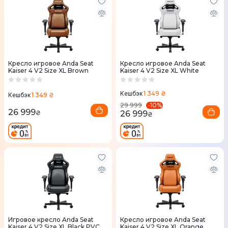
Кресло игровое Anda Seat
Кресло игровое Anda Seat
Kaiser 4 V2 Size XL Brown
Kaiser 4 V2 Size XL White
1 349 ₴
Кешбэк
1 349 ₴
Кешбэк
-
10
%
29 999
26 999
26 999
₴
₴
Игровое кресло Anda Seat
Кресло игровое Anda Seat
Kaiser 4 V2 Size XL Black PVC
Kaiser 4 V2 Size XL Orange