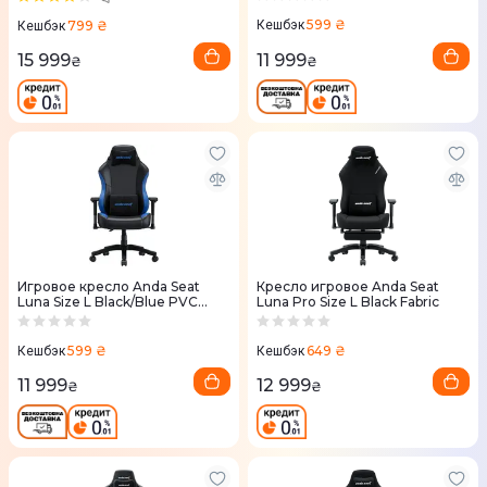
599 ₴
799 ₴
Кешбэк
Кешбэк
11 999
15 999
₴
₴
Игровое кресло Anda Seat
Кресло игровое Anda Seat
Luna Size L Black/Blue PVC
Luna Pro Size L Black Fabric
(AD18-48-BS-PV)
599 ₴
649 ₴
Кешбэк
Кешбэк
11 999
12 999
₴
₴