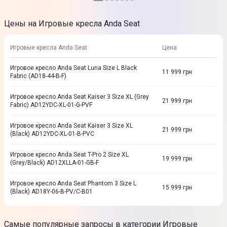
кресла начала расходиться по шву, производитель заменил
сидушку на новую.
Цены на Игровые кресла Anda Seat
Игровые кресла Anda Seat
Цена
Игровое кресло Anda Seat Luna Size L Black
11 999
грн
Fabric (AD18-44-B-F)
Игровое кресло Anda Seat Kaiser 3 Size XL (Grey
21 999
грн
Fabric) AD12YDC-XL-01-G-PVF
Игровое кресло Anda Seat Kaiser 3 Size XL
21 999
грн
(Black) AD12YDC-XL-01-B-PVC
Игровое кресло Anda Seat T-Pro 2 Size XL
19 999
грн
(Grey/Black) AD12XLLA-01-GB-F
Игровое кресло Anda Seat Phantom 3 Size L
15 999
грн
(Black) AD18Y-06-B-PV/C-B01
Самые популярные запросы в категории Игровые