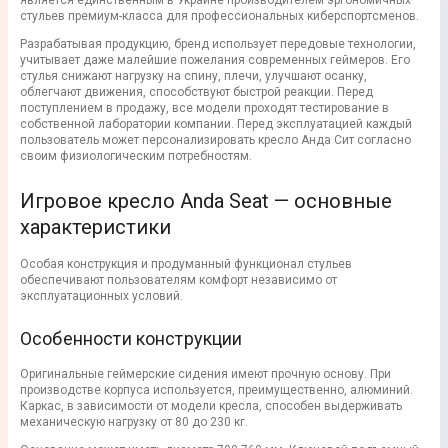
является единственным в Украине производителем эргономичных
стульев премиум-класса для профессиональных киберспортсменов.
Разрабатывая продукцию, бренд использует передовые технологии,
учитывает даже малейшие пожелания современных геймеров. Его
стулья снижают нагрузку на спину, плечи, улучшают осанку,
облегчают движения, способствуют быстрой реакции. Перед
поступлением в продажу, все модели проходят тестирование в
собственной лаборатории компании. Перед эксплуатацией каждый
пользователь может персонализировать кресло Анда Сит согласно
своим физиологическим потребностям.
Игровое кресло Anda Seat — основные
характеристики
Особая конструкция и продуманный функционал стульев
обеспечивают пользователям комфорт независимо от
эксплуатационных условий.
Особенности конструкции
Оригинальные геймерские сидения имеют прочную основу. При
производстве корпуса используется, преимущественно, алюминий.
Каркас, в зависимости от модели кресла, способен выдерживать
механическую нагрузку от 80 до 230 кг.