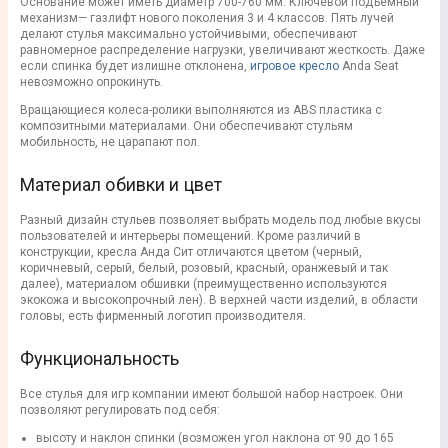
Основание может иметь диаметр 700-760 мм. Ключевой подъемный
механизм— газлифт нового поколения 3 и 4 классов. Пять лучей
делают стулья максимально устойчивыми, обеспечивают
равномерное распределение нагрузки, увеличивают жесткость. Даже
если спинка будет излишне отклонена,
игровое кресло
Anda Seat
невозможно опрокинуть.
Вращающиеся колеса-ролики выполняются из ABS пластика с
композитными материалами. Они обеспечивают стульям
мобильность, не царапают пол.
Материал обивки и цвет
Разный дизайн стульев позволяет выбрать модель под любые вкусы
пользователей и интерьеры помещений. Кроме различий в
конструкции, кресла Анда Сит отличаются цветом (черный,
коричневый, серый, белый, розовый, красный, оранжевый и так
далее), материалом обшивки (преимущественно используются
экокожа и высокопрочный лен). В верхней части изделий, в области
головы, есть фирменный логотип производителя.
Функциональность
Все стулья для игр компании имеют большой набор настроек. Они
позволяют регулировать под себя:
высоту и наклон спинки (возможен угол наклона от 90 до 165