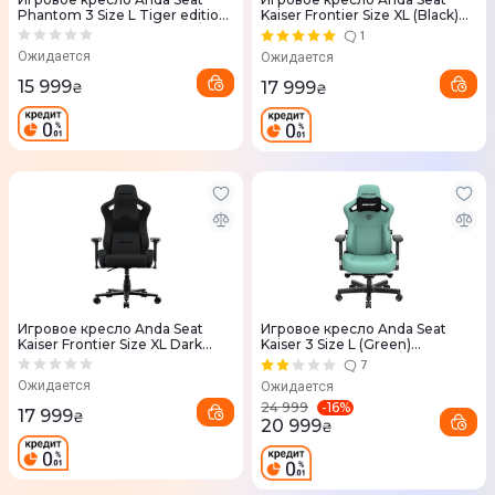
Phantom 3 Size L Tiger edition
Kaiser Frontier Size XL (Black)
(Orange) AD18Y-14-OB-PV/C
Linen Fabric AD12YXL-17-B-F-
1
B01
Ожидается
Ожидается
15 999
17 999
₴
₴
Игровое кресло Anda Seat
Игровое кресло Anda Seat
Kaiser Frontier Size XL Dark
Kaiser 3 Size L (Green)
Grey Linen Fabric
AD12YDC-L-01-E-PV/C
7
Ожидается
Ожидается
-
16
%
24 999
17 999
₴
20 999
₴