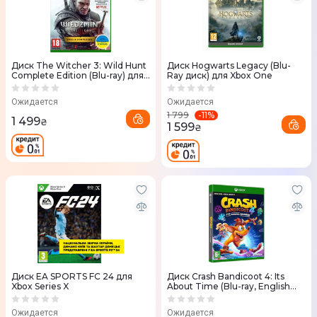
Диск The Witcher 3: Wild Hunt
Диск Hogwarts Legacy (Blu-
Complete Edition (Blu-ray) для
Ray диск) для Xbox One
Xbox Series X
Ожидается
Ожидается
-
11
%
1 799
1 499
₴
1 599
₴
Диск EA SPORTS FC 24 для
Диск Crash Bandicoot 4: Its
Xbox Series X
About Time (Blu-ray, English
version) для Xbox
Ожидается
Ожидается