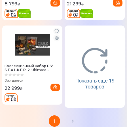
8 799
21 299
₴
₴
Коллекционный набор PS5
S.T.A.L.K.E.R. 2: Ultimate
Edition, (без игры в комплете)
Показать еще 19
Ожидается
товаров
22 999
₴
1