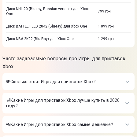
Диск NHL 20 (Blu-ray, Russian version) для Xbox
799
грн
One
Диск BATTLEFIELD 2042 (Blu-ray) для Xbox One
1 099
грн
Диск NBA 2K22 (Blu-Ray) для Xbox One
1 299
грн
Часто задаваемые вопросы про Игры для приставок
Xbox
💸Сколько стоят Игры для приставок Xbox?
Стоимость товаров в категории Игры для приставок Xbox в
интернет-магазине Цитрус
🛒Какие Игры для приставок Xbox лучше купить в 2026
году?
Диск Xbox Series X Forza Horizon 6, BD
-
3 899 ₴
Диск NBA 2K23 (Blu-Ray) для Xbox Series X
-
2 599 ₴
Самые лучшие Игры для приставок Xbox в 2026 году по
Диск Life is Strange: True Colors (Blu-ray) для Xbox
-
1 999 ₴
мнению интернет-магазина Цитрус
📢Какие Игры для приставок Xbox самые дешевые?
Диск Xbox Series X Forza Horizon 6, BD
-
3 899 ₴
На сегодня самые дешевые Игры для приставок Xbox
Диск NBA 2K23 (Blu-Ray) для Xbox Series X
-
2 599 ₴