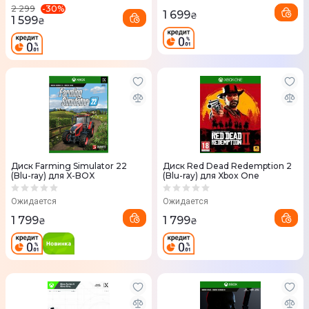
-
30
%
2 299
1 699
₴
1 599
₴
Диск Farming Simulator 22
Диск Red Dead Redemption 2
(Blu-ray) для X-BOX
(Blu-ray) для Xbox One
Ожидается
Ожидается
1 799
1 799
₴
₴