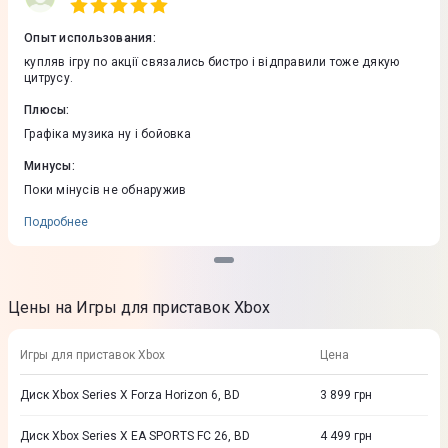
Опыт использования
:
купляв ігру по акції связались бистро і відправили тоже дякую
цитрусу.
Плюсы
:
Графіка музика ну і бойовка
Минусы
:
Поки мінусів не обнаружив
Подробнее
Цены на Игры для приставок Xbox
Игры для приставок Xbox
Цена
Диск Xbox Series X Forza Horizon 6, BD
3 899
грн
Диск Xbox Series X EA SPORTS FC 26, BD
4 499
грн