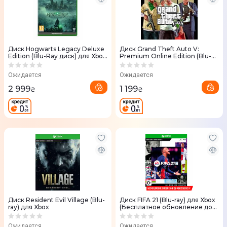
Диск Hogwarts Legacy Deluxe
Диск Grand Theft Auto V:
Edition (Blu-Ray диск) для Xbox
Premium Online Edition (Blu-
Series X
ray) для Xbox One
Ожидается
Ожидается
2 999
1 199
₴
₴
Диск Resident Evil Village (Blu-
Диск FIFA 21 (Blu-ray) для Xbox
ray) для Xbox
(Бесплатное обновление до
версии XBOX Series X)
Ожидается
Ожидается