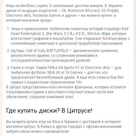
Игры на Иксбокс сериес Х охватывают десятки жанров. В Украине
диски от ведущих издателей — 2K, Activision Blizzard, CD Projekt,
Electronic Arts, Rockstar Games и других — вы можете купить в
интернет-магазине Цитрус.
Экшн и приключения. Любителям сюжетных историй подойдут Red
Dead Redemption 2, Star Wars, S.T.A.L.K.E.R., Witcher.
Игры
, которые
впечатляют графикой и масштабом. Они открывают богатые миры с
нелинейными сюжетами и детальной проработкой персонажей.
Шутеры. Call of Duty, BATTLEFIELD — динамические сражения,
реалистичное оружие, со сложными режимами и
последовательностью прохождения уровней.
Гонки и спорт. Серия FIFA и EA Sports FC от Electronic Arts — для
любителей футбола. NBA 2K от 2K Games — для тех, кто
предпочитает баскетбольный драйв. А еще есть гонки и бои без
правил с возрастным ограничением 18+.
В Цитрус представлены классические франшизы, которые остаются
популярными годами и регулярно получают новые части или
обновления, сохраняя знакомый опыт.
Где купить диски? В Цитрусе!
Вы можете купить игру на Xbox в Украине с доставкой в интернет-
магазине Цитрус. В Киеве и других городах с офлайн-магазинами
забрать заказ можно самовывозом.