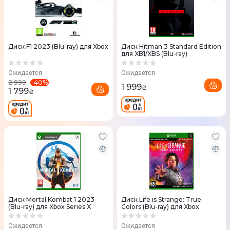
Диск F1 2023 (Blu-ray) для Xbox
Диск Hitman 3 Standard Edition
для XB1/XBS (Blu-ray)
Ожидается
Ожидается
-
40
%
2 999
1 999
₴
1 799
₴
Диск Mortal Kombat 1 2023
Диск Life is Strange: True
(Blu-ray) для Xbox Series X
Colors (Blu-ray) для Xbox
Ожидается
Ожидается