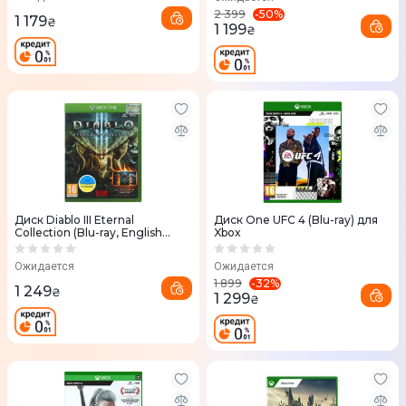
-
50
%
2 399
1 179
₴
1 199
₴
Диск Diablo III Eternal
Диск One UFC 4 (Blu-ray) для
Collection (Blu-ray, English
Xbox
version) для Xbox One
(88218EN)
Ожидается
Ожидается
-
32
%
1 899
1 249
₴
1 299
₴