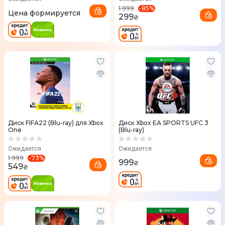
-
85
%
1 999
Цена формируется
299
₴
Диск FIFA22 (Blu-ray) для Xbox
Диск Xbox EA SPORTS UFC 3
One
(Blu-ray)
Ожидается
Ожидается
-
73
%
1 999
999
₴
549
₴