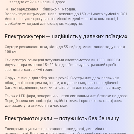
заряд та стійкі на нерівній дорозі.
Час зарядження — близько 4–6 годин.
Велосипеди витримують навантаження до 150 кг і часто сумісні з iOS і
Android. Існують прогулянкові міські моделі — легкі та компактні, і
фетбайки — потужні для складних маршрутів.
Електроскутери — надійність у далеких поїздках
Скутери розвивають швидкість до 55 км/год, мають запас ходу понад
100 км.
Такі пристрої оснащені потужними електромоторами 1000–3000 Вт.
Акумулятори ємністю 15–20 А·год забезпечують тривалий пробіг і
заряджаються за 4–6 годин.
Є зручне місце для зберігання речей. Скутери для двох пасажирів
обладнані просторим сидінням, а в деяких моделях передбачені
багажні відділення, спинки та кріплення для перевезення вантажу.
Також є LED-фари, поворотники і стоп-сигналами для безпеки на дорозі.
Передбачена сигналізація, надійні гальма і протиковзка платформа
для захисту та стійкості під час їзди.
Електромотоцикли — потужність без бензину
Електромотоцикли — це поєднання швидкості, динаміки та
екологічності. Вони миттєво розвивають обертовий момент, працюють