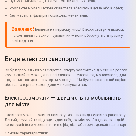
нульові викиди CO₂ і відсутність вихлопних газів;
компактні моделі можна скласти та зберігати вдома або в офісі;
без мастила, фільтрів і складних механізмів.
Важливо!
Безпека на першому місці! Використовуйте шолом,
наколінники та захисні рукавички — вони вбережуть від травм у
разі падіння.
Види електротранспорту
Вибір персонального електротранспорту залежить від мети: на роботу —
компактний самокат, для прогулянок — велосипед, моноколесо, для
щоденних поїздок — скутер чи мотоцикл. Чи буде це запасний варіант
або транспорт на кожен день — вирішувати вам.
Електросамокати — швидкість та мобільність
для міста
Електросамокат — один із найпопулярніших видів електротранспорту.
Легкий, зручний та підходить для поїздок містом. Завдяки складній
конструкції його можна взяти в офіс, ліфт або громадський транспорт.
Основні характеристики: