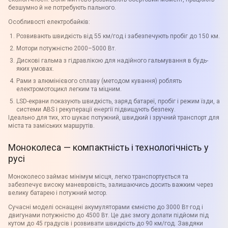
безшумно й не потребують пального.
Особливості електробайків:
Розвивають швидкість від 55 км/год і забезпечують пробіг до 150 км.
Мотори потужністю 2000–5000 Вт.
Дискові гальма з гідравлікою для надійного гальмування в будь-
яких умовах.
Рами з алюмінієвого сплаву (методом кування) роблять
електромотоцикл легким та міцним.
LSD-екрани показують швидкість, заряд батареї, пробіг і режим їзди, а
системи ABS і рекуперації енергії підвищують безпеку.
Ідеально для тих, хто шукає потужний, швидкий і зручний транспорт для
міста та заміських маршрутів.
Моноколеса — компактність і технологічність у
русі
Моноколесо займає мінімум місця, легко транспортується та
забезпечує високу маневровість, залишаючись досить важким через
велику батарею і потужний мотор.
Сучасні моделі оснащені акумуляторами ємністю до 3000 Вт·год і
двигунами потужністю до 4500 Вт. Це дає змогу долати підйоми під
кутом до 45 градусів і розвивати швидкість до 90 км/год. Завдяки