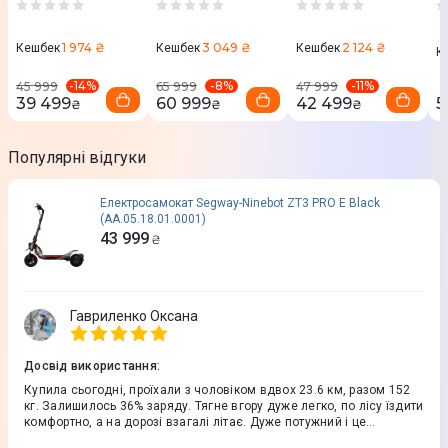
Wh
(Green) 2500W
2000W
W
1 974 ₴
3 049 ₴
2 124 ₴
Кешбек
Кешбек
Кешбек
К
-
14
%
-
8
%
-
11
%
45 999
65 999
47 999
39 499
60 999
42 499
5
₴
₴
₴
Популярні відгуки
Електросамокат Segway-Ninebot ZT3 PRO E Black
(AA.05.18.01.0001)
43 999
₴
Гавриленко Оксана
Досвід використання
:
Купила сьогодні, проїхали з чоловіком вдвох 23.6 км, разом 152
кг. Залишилось 36% заряду. Тягне вгору дуже легко, по лісу їздити
комфортно, а на дорозі взагалі літає. Дуже потужний і це
відчувається на спорт режимі. На мій зріст 158 см, якщо стати