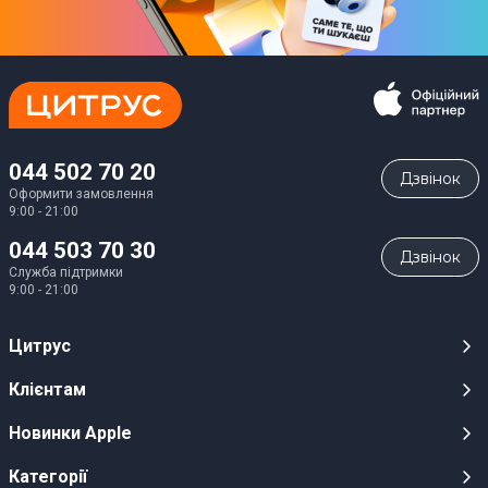
044 502 70 20
Дзвiнок
Оформити замовлення
9:00 - 21:00
044 503 70 30
Дзвiнок
Служба підтримки
9:00 - 21:00
Цитрус
Кар’єра
Клієнтам
Магазини
Публічні оферти
Новинки Apple
Для ЗМІ
Відеоогляди
iPhone 17
Категорії
Оптовим клієнтам