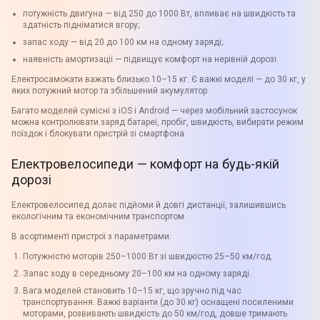
потужність двигуна — від 250 до 1000 Вт, впливає на швидкість та
здатність підніматися вгору;
запас ходу — від 20 до 100 км на одному заряді;
наявність амортизації — підвищує комфорт на нерівній дорозі.
Електросамокати важать близько 10–15 кг. Є важкі моделі — до 30 кг, у
яких потужний мотор та збільшений акумулятор.
Багато моделей сумісні з iOS і Android — через мобільний застосунок
можна контролювати заряд батареї, пробіг, швидкість, вибирати режим
поїздок і блокувати пристрій зі смартфона.
Електровелосипеди — комфорт на будь-якій
дорозі
Електровелосипед долає підйоми й довгі дистанції, залишившись
екологічним та економічним транспортом.
В асортименті пристрої з параметрами:
Потужністю моторів 250–1000 Вт зі швидкістю 25–50 км/год.
Запас ходу в середньому 20–100 км на одному заряді.
Вага моделей становить 10–15 кг, що зручно під час
транспортування. Важкі варіанти (до 30 кг) оснащені посиленими
моторами, розвивають швидкість до 50 км/год, довше тримають