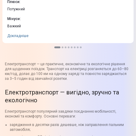
поруч, кермо дістає до шиї(можна сказати, що високий), але їхати
Плюси
:
на ньому комфортно. Також він високий і я легко зійшла з першого
Потужний
поверху по сходах вниз, деко не зачіпає. В ліфт влазить легко(в
панельці).
Мінуси
:
Важкий
Докладніше
Електротранспорт — це практичне, економічне та екологічне рішення
для щоденних поїздок. Транспорт на електриці розганяється до 60–80
км/год, долає до 100 км на одному заряді та повністю заряджається
за 3–5 годин від звичайної розетки.
Електротранспорт — вигідно, зручно та
екологічно
Електротранспорт популярний завдяки поєднанню мобільності,
економії та комфорту. Основні переваги:
зарядження в десятки разів дешевше, ніж заправлення пальним
автомобіля;