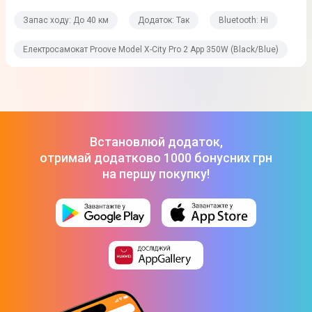
Додаток
Запас ходу: До 40 км
Додаток: Так
Bluetooth: Ні
Так
Сумісність з ОС
Електросамокат Proove Model X-City Pro 2 App 350W (Black/Blue)
iOS
Android
Bluetooth
Ні
Встановлюй додаток,
отримай додатково 1000 бонусних грн
Дисплей
на першу покупку!
Так
Наявність підсвітки
Так
Комплектація
Електросамокат, інструкція, зарядний пристрій,
шестигранний ключ, гарантійний талон