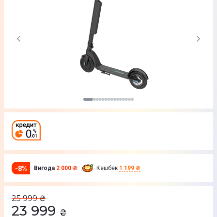
-
8
%
Вигода
2 000 ₴
Кешбек
1 199 ₴
25 999
₴
23 999
₴