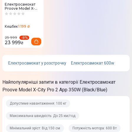
35°
Електросамокат
Proove Model X-
City Pro 2 App
350W (Black/Red)
Aвтономність
1 199 ₴
Кешбек
Запас ходу
-
8
%
25 999
До 40 км
23 999
₴
Ємність батареї
10Ah/36V
Електросамокат у розстрочку
Електросамокат 600w
Тип акумулятора
Найпопулярніші запити в категорії Електросамокат
Li-ion
Proove Model X-City Pro 2 App 350W (Black/Blue)
Час зарядки
До 5 годин
Допустиме навантаження: 100 кг
Максимальна швидкість: До 25 км/год
Особливості
Мінімальний зріст: Від 150 см
Потужність мотора: 600 Вт