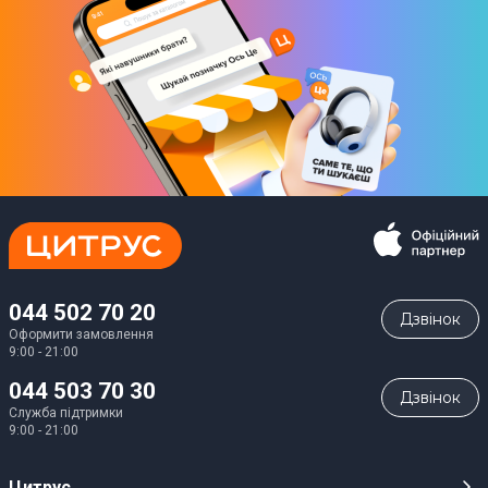
Особливості
Дисплей, NFC-модуль, покажчики поворотів, вологозахист,
захист від перегріву та короткого замикання, синхронізація зі
смартфоном
Юридична інформація
Товар може відрізнятись від представленого на фото,
характеристики та комплектація можуть бути змінені
виробником. Деталі уточнюйте у менеджера
044 502 70 20
Дзвiнок
Оформити замовлення
9:00 - 21:00
044 503 70 30
Дзвiнок
Служба підтримки
9:00 - 21:00
Цитрус