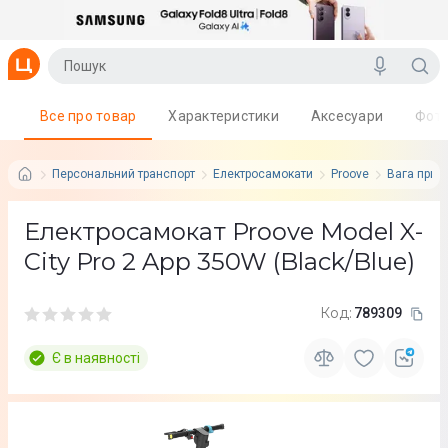
Все про товар
Характеристики
Аксесуари
Фот
Персональний транспорт
Електросамокати
Proove
Вага прист
Електросамокат Proove Model X-
City Pro 2 App 350W (Black/Blue)
Код:
789309
Є в наявності