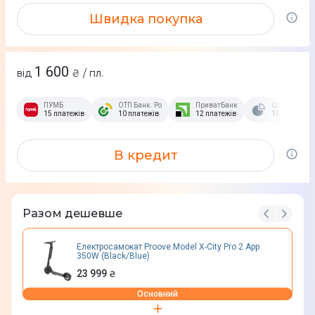
Швидка покупка
1 600
від
₴ / пл.
ПУМБ
ОТП Банк. Розстрочка Скибочка.
ПриватБанк
Це Розстроч
15 платежів
10 платежів
12 платежів
15 платежів
В кредит
Разом дешевше
Електросамокат Proove Model X-City Pro 2 App
350W (Black/Blue)
23 999
₴
Основний