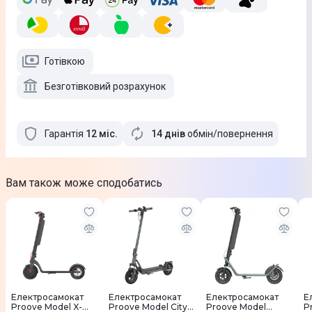
Готівкою
Безготівковий розрахунок
Гарантія
12
міс
.
14 днів
обмін/повернення
Вам також може сподобатись
Електросамокат
Електросамокат
Електросамокат
Е
Proove Model X-
Proove Model City
Proove Model
P