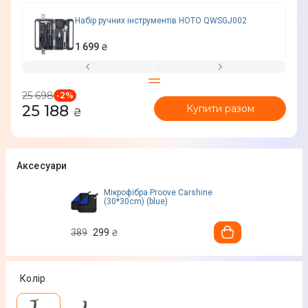
Набір ручних інструментів HOTO QWSGJ002
1 699
₴
25 698
-
2
%
25 188
Купити разом
₴
Аксесуари
Мікрофiбра Proove Carshine
(30*30cm) (blue)
389
299
₴
Колір