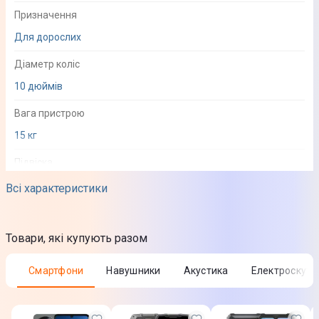
Призначення
Для дорослих
Діаметр коліс
10 дюймів
Вага пристрою
15 кг
Підвіска
Так
Всі характеристики
Система гальмування
Дискова
Товари, які купують разом
Механічна
Смартфони
Навушники
Акустика
Електроскуте
Розташування гальмівної системи
Задня